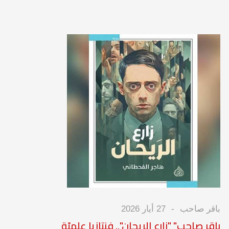
باقر صاحب
27 أيار 2026
باقر صاحب" "زارع الريحان".. فنتازيا علميّة