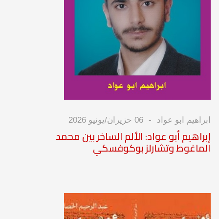
ابراهيم ابو عواد
06 حزيران/يونيو 2026
إبراهيم أبو عواد: الألم الساخر بين محمد
الماغوط وتشارلز بوكوفسكي