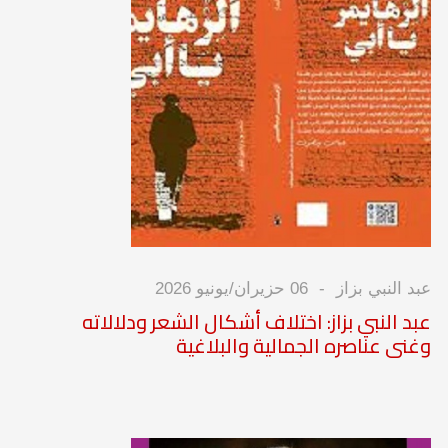
عبد النبي بزاز
06 حزيران/يونيو 2026
عبد النبي بزاز: اختلاف أشكال الشعر ودلالاته
وغنى عناصره الجمالية والبلاغية