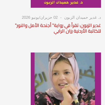
د. غدير حميدان الزبون
02 حزيران/يونيو 2026
غدير الزبون: تقرأ في رواية" أجنحة الأمل والنور"
للكاتبة الأردنية رزان الرابي