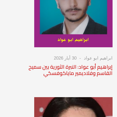
ابراهيم ابو عواد
30 أيار 2026
إبراهيم أبو عواد: النبرة الثورية بين سميح
القاسم وفلاديمير ماياكوفسكي