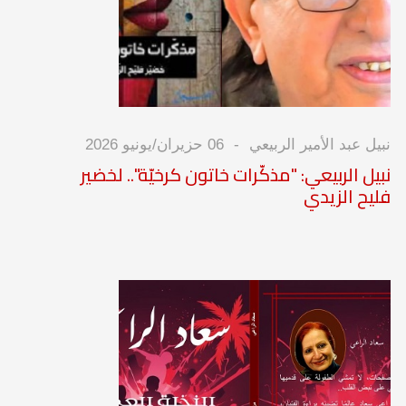
نبيل عبد الأمير الربيعي
06 حزيران/يونيو 2026
نبيل الربيعي: "مذكّرات خاتون كرخيّة".. لخضير
فليح الزيدي