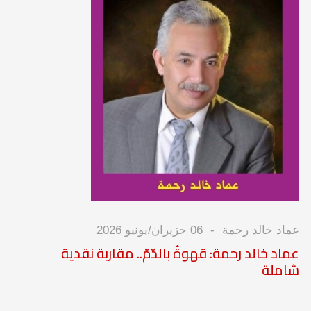
عماد خالد رحمة
06 حزيران/يونيو 2026
عماد خالد رحمة: قهوةٌ بالدّمّ.. مقاربة نقدية
شاملة