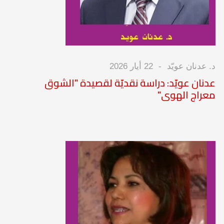
د. عدنان عويّد
22 أيار 2026
عدنان عويّد: دراسة نقديّة لقصيدة "الشوق
معراج الهوى"