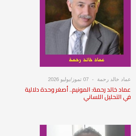
عماد خالد رحمة
07 تموز/يوليو 2026
عماد خالد رحمة: المونيم.. أصغر وحدة دلالية
في التحليل اللساني