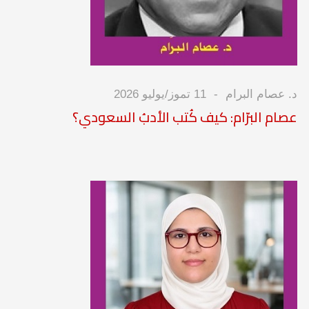
د. عصام البرام
11 تموز/يوليو 2026
عصام البرّام: كيف كُتب الأدبُ السعودي؟