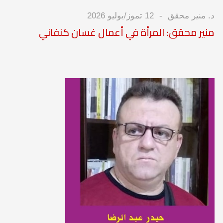
د. منير محقق
12 تموز/يوليو 2026
منير محقق: المرأة في أعمال غسان كنفاني