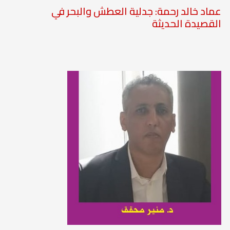
عماد خالد رحمة: جدلية العطش والبحر في
القصيدة الحديثة