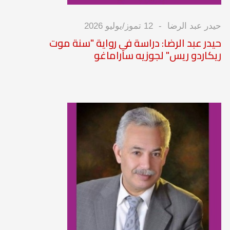
حيدر عبد الرضا
12 تموز/يوليو 2026
حيدر عبد الرضا: دراسة في رواية "سنة موت
ريكاردو ريس" لجوزيه ساراماغو