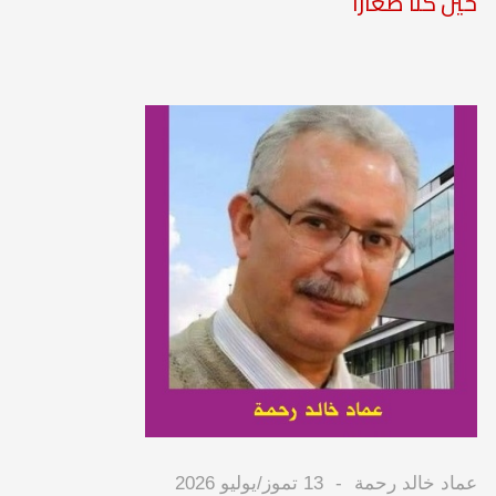
حين كنا صغارا"
عماد خالد رحمة
13 تموز/يوليو 2026