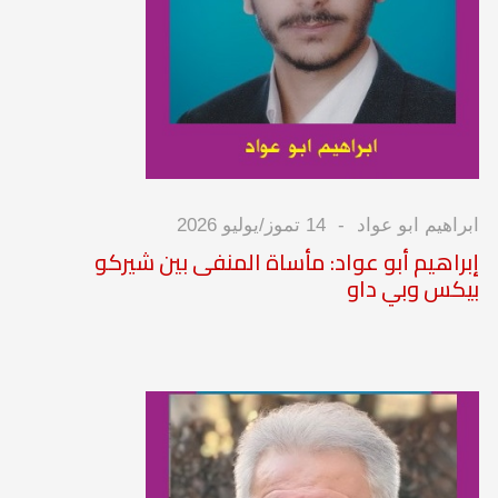
ابراهيم ابو عواد
14 تموز/يوليو 2026
إبراهيم أبو عواد: مأساة المنفى بين شيركو
بيكس وبي داو