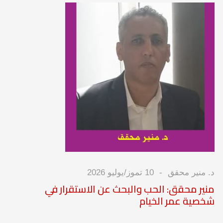
د. منير محقق
10 تموز/يوليو 2026
منير محقق: الحب والبحث عن الاستقرار في
شخصية عمر الخيام