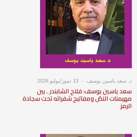
د. سعد ياسين يوسف
13 تموز/يوليو 2026
سعد ياسين يوسف: فلاح الشابندر .. بين
مهيمنات النصّ ومفاتيح شفراته تحت سجادة
الرمز