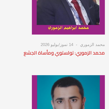
محمد الزموري
14 تموز/يوليو 2026
محمد الزموري: تولستوي ومأساة الجشع