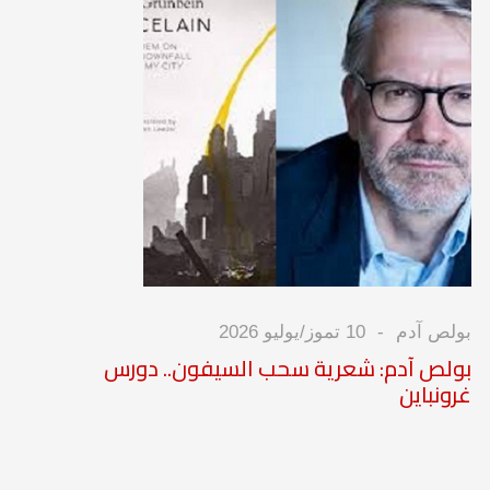
بولص آدم
10 تموز/يوليو 2026
بولص آدم: شعرية سحب السيفون.. دورس
غرونباين