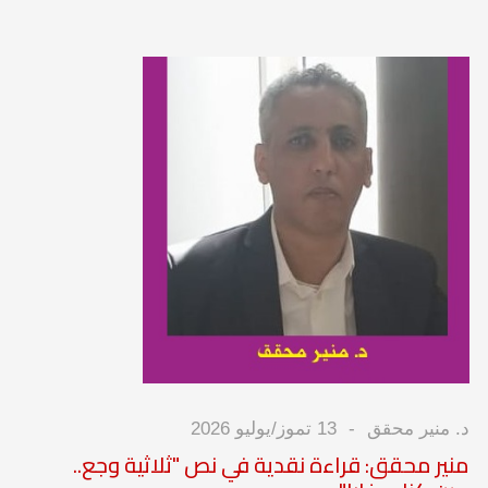
د. منير محقق
13 تموز/يوليو 2026
منير محقق: قراءة نقدية في نص "ثلاثية وجع..