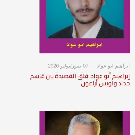
ابراهيم ابو عواد
07 تموز/يوليو 2026
إبراهيم أبو عواد: قلق القصيدة بين قاسم
حداد ولويس أراغون