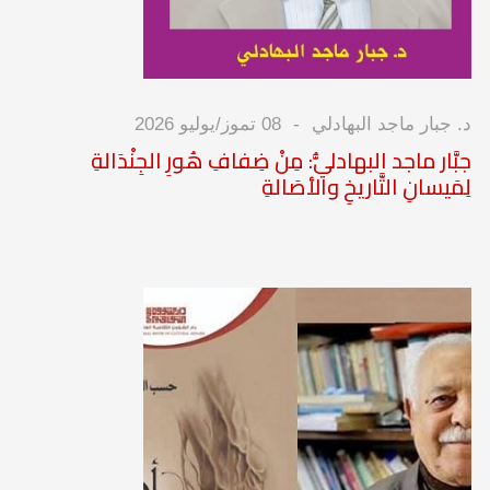
د. جبار ماجد البهادلي
08 تموز/يوليو 2026
جبَّار ماجد البهادليُّ: مِنْ ضِفافِ هُورِ الجِنْدَالةِ
لِمَيسانِ التَّاريخِ والأصَالةِ