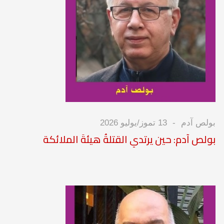
بولص آدم
13 تموز/يوليو 2026
بولص آدم: حين يرتدي القتلةُ هيئةَ الملائكة