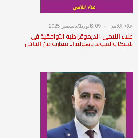
علاء اللامي
09 كانون1/ديسمبر 2025
علاء اللامي: الديموقراطية التوافقية في
بلجيكا والسويد وهولندا.. مقارنة من الداخل