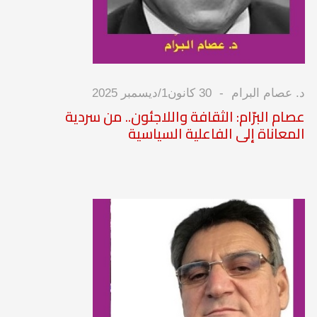
د. عصام البرام
30 كانون1/ديسمبر 2025
عصام البرّام: الثقافة واللاجئون.. من سردية
المعاناة إلى الفاعلية السياسية