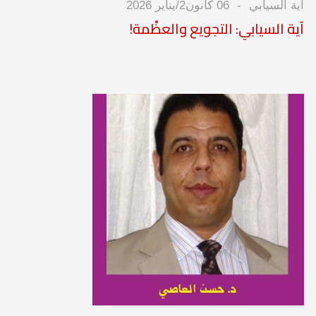
آية السيابي
06 كانون2/يناير 2026
آية السيابي: التجويع والعظْمة!