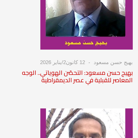
بهيج حسن مسعود
12 كانون2/يناير 2026
بهيج حسن مسعود: التحصّن الهوياتي.. الوجه
المعاصر للقبلية في عصر الديمقراطية