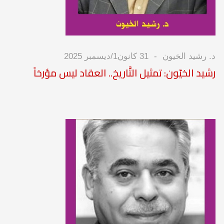
د. رشيد الخيون
31 كانون1/ديسمبر 2025
رشيد الخيّون: تمثيل التَّاريخ.. العقاد ليس مؤرخاً