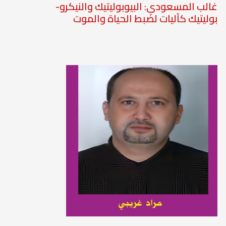
غالب المسعودي: البيوبوليتيك والنيكرو-
بوليتيك كآليات لضبط الحياة والموت