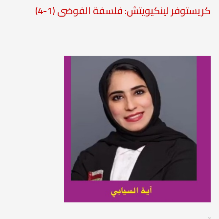
كريستوفر لينكيويتش: فلسفة الفوضى (1-4)