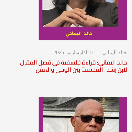
خالد اليماني
11 آذار/مارس 2025
خالد اليماني: قراءة فلسفية في فصل المقال
لابن رشد.. الفلسفة بين الوحي والعقل