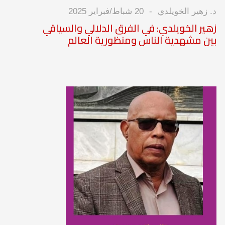
د. زهير الخويلدي
20 شباط/فبراير 2025
زهير الخويلدي: في الفرق الدلالي والسياقي
بين مشهدية الناس ومنظورية العالم