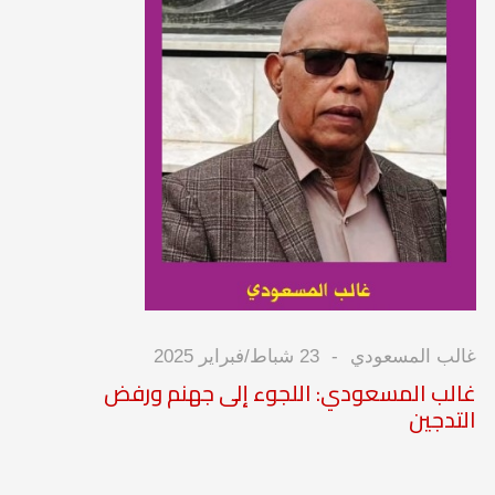
غالب المسعودي
23 شباط/فبراير 2025
غالب المسعودي: اللجوء إلى جهنم ورفض
التدجين