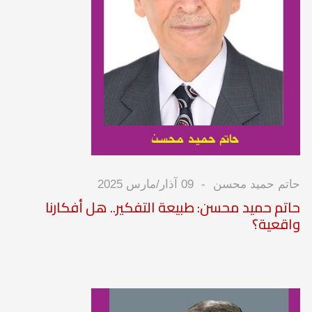
حاتم حميد محسن
09 آذار/مارس 2025
حاتم حميد محسن: طبيعة التفكير.. هل أفكارنا
واقعية؟