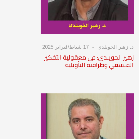
د. زهير الخويلدي
17 شباط/فبراير 2025
زهير الخويلدي: في معقولية التفكير
الفلسفي وطرافته التأويلية