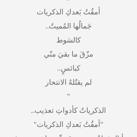
أمقُتُ بَعدكِ الذكريات
جَمالُها المُميتُ..
كالسَوط
مزّقَ ما بقيَ منّي
كبائسٍ..
لم يقتُلهُ الانتحار
"
الذكرياتُ كأدواتِ تعذيب..
"أمقُتُ بَعدكِ الذكريات"