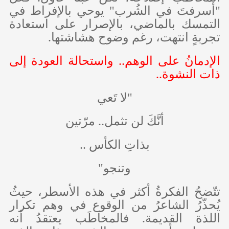
"أسرفتَ في الشُرب" يوحي بالإفراط في
التمسك بالماضي، بالإصرار على استعادة
تجربةٍ انتهت، رغم وضوح هشاشتها.
الإدمانُ على الوهم.. واستحالة العودة إلى
ذات النشوة..
"لا تَعي
أنَّكَ لن تثمل.. مرّتين
بذاتِ الكأس ..
وتنجو"
تتّضحُ الفكرةُ أكثر في هذه الأسطر، حيثُ
يُحذّرُ الشاعرُ من الوقوع في وهم تكرار
اللذة القديمة. فالمخاطَب يعتقدُ أنه