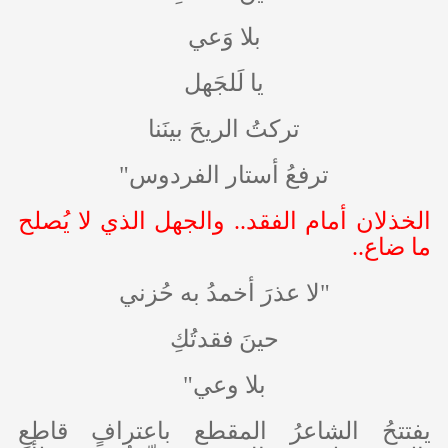
بلا وَعي
يا لَلجَهل
تركتُ الريحَ بينَنا
ترفعُ أستار الفردوس
"
الخذلان أمام الفقد.. والجهل الذي لا يُصلح
ما ضاع..
"لا عذرَ أخمدُ به حُزني
حينَ فقدتُكِ
بلا وعي"
يفتتحُ الشاعرُ المقطع باعترافٍ قاطعٍ