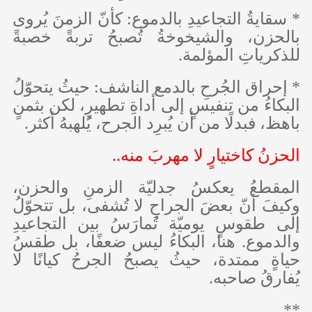
* سقايةُ التجاعيدِ بالدموع: كأنّ الزمنَ يُروى
بالحزن، والشيخوخةُ تُصبحُ تربةً خصبةً
للذكرياتِ المؤلمة.
* إحراق الجُرحِ بالدمع الناشف: حيثُ يتحوّلُ
البكاءُ من تنفيسٍ إلى أداةِ تطهيرٍ، لكن بثمنٍ
باهظ، فبدلًا من أن يُبرِد الجرح، يُلهبهُ أكثر.
الحزنُ كاختيارٍ لا مهربَ منه..
المقطعُ يعكسُ جدليّة الزمنِ والحزن،
وكيفَ أنّ بعضَ الجراحِ لا تُشفى، بل تتحوّلُ
إلى طقوسٍ يوميّة تُمارَسُ بين التجاعيدِ
والدموع. هنا، البكاءُ ليس ضعفًا، بل طقسُ
حياةٍ ممتدة، حيثُ يصبحُ الجرحُ كيانًا لا
يُفارقُ صاحبه.
**