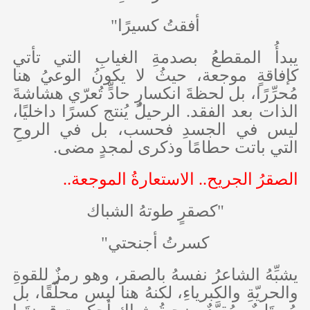
أفقتُ كسيرًا"
يبدأُ المقطعُ بصدمةِ الغيابِ التي تأتي
كإفاقةٍ موجعة، حيثُ لا يكونُ الوعيُ هنا
مُحرِّرًا، بل لحظةَ انكسارٍ حادٍّ تُعرّي هشاشةَ
الذات بعد الفقد. الرحيلُ يُنتج كسرًا داخليًا،
ليس في الجسدِ فحسب، بل في الروحِ
التي باتت حطامًا وذكرى لمجدٍ مضى.
الصقرُ الجريح.. الاستعارةُ الموجعة..
"كصقرٍ طوتهُ الشباك
كسرتُ أجنحتي"
يشبِّهُ الشاعرُ نفسهُ بالصقر، وهو رمزٌ للقوةِ
والحريّةِ والكبرياءِ، لكنهُ هنا ليس محلّقًا، بل