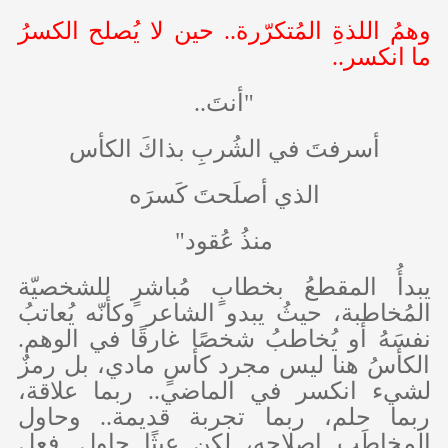
وهمُ اللذةِ المُتكرّرة.. حين لا يُصلح الكسرُ
ما انكسر..
"أنتَ..
أسرفتَ في الشُربِ بذاكَ الكأس
الذي أصلَحتَ كَسرَه
منذُ عُقود"
يبدأُ المقطعُ بخطابٍ مُباشرٍ للشخصيّة
المُخاطبة، حيثُ يبدو الشاعر وكأنّه يُعاتبُ
نفسَهُ أو يُخاطبُ شخصًا غارقًا في الوهم.
الكأسُ هنا ليس مجرد كأسٍ مادي، بل رمزٌ
لشيء انكسر في الماضي.. ربما علاقة،
ربما حلم، ربما تجربة قديمة.. وحاول
المخاطَب إصلاحه، لكن عبثًا حاول. فعل