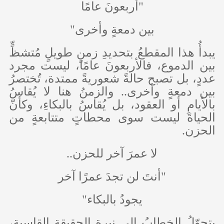
"أربعونَ عامًا
بين دمعةٍ وأخرى"
يبدأُ هذا المقطعُ بتحديدِ زمنٍ طويلٍ مُتشظٍّ
بين الدموع، فالأربعونَ عامًا، ليست مجرد
عددٍ، بل تصبح حالةً شعوريةً ممتدة، تُختصرُ
بين دمعةٍ وأخرى.. والزمنُ هنا لا يُقاسُ
بالأيامِ أو العقود، بل يُقاسُ بالبكاءِ، وكأنّ
الحياةَ ليست سوى محطاتٍ متتابعةٍ من
الحزن.
لا عمرَ آخر للحزن..
"أنتَ لن تجدَ عمرًا آخر
يجودُ بالبكاء"
يتحوّلُ الخطابُ إلى نبرةِ الحقيقةِ القاسية،