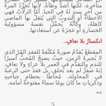
متأخرة، لكنها أشدُّ وطأةً، لأنها تُجرِّدُ المرءَ
من آخرِ سندٍ لهُ في الحيا. أمّا الزلّاتُ فهي
الأخطاءُ أو الندوبُ التي يُثقلُ بها الماضي
كاهلهُ، وكأنَّهُ يُحمِّلُ نفسهُ مسؤوليةَ
الخسارةِ أو عجزَهُ عن استعادتها.
انكسارٌ بلا تعافٍ..
المقطعُ يُقدّمُ صورةً مُكثّفةً للفقدِ المُرّ الذي
لا يُجبرهُ الزمن، حيثُ يصبحُ المُحبُّ أسيرًا
للندمِ والتقدّمِ في العمر بلا عزاءٍ ولا تعافٍ.
إنهُ صقرٌ لم يعد يُحلق، بل فقدَ حتى الرغبةَ
في المحاولة، مُحاطًا بحطامِ جناحيهِ
وذكرياتِ ما كانَ يومًا سماءً مفتوحةً أمامه.
**
5