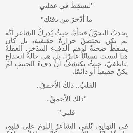
"ليسقِطَ في غفلتي
ما أدّخرَ من دفئكِ"
يحدثُ التحوّلُ فجأةً، حيثُ يُدركُ الشاعر أنَّه
لم يكن يحتضنُ حرارةً حقيقية، بل كان
يسقطُ ضحيةً لوهم الدفء المدّخر. الغفلةُ
هنا ليست نسيانًا عابرًا، بل هي حالةُ انخداعٍ
عاطفيّ، حيثُ يكتشفُ أنَّ دفءَ الحبيبِ لم
يكنْ حقيقياً أو دائمًا.
القلبُ.. ذلكَ الأحمقُ..
"ذلك الأحمقُ..
قلبي"
في النهايةِ، يُلقي الشاعرُ اللومَ على قلبهِ،