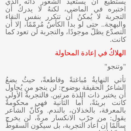
يستطيع أن يستعيد الشعور ذاته الذي
اختبره في الماضي، لكنهُ لا يدركُ أن
التجربة لا يُمكنُ أن تتكرر بنفس النقاء
والبهجة.. حتى لو بدا الكأسُ مُرمّمًا، إلا أن
التصدّع يظلّ موجودًا، والتجربة لن تعود كما
كانت.
الهلاكُ في إعادة المحاولة
"وتنجو"
تأتي النهايةُ مُباغتةً وقاطعةً، حيثُ يضعُ
الشاعرُ الحقيقة بوضوح: لن ينجو من يُحاول
أن يختبر ذات اللذة مرتين. فالتجربةُ الأولى
كانت بريئةً، أما الثانية فهي محكومةٌ
بالمعرفة، بالخذلان، بالندم. وكأنّ الشاعر
يقول: من جرّب الانكسار مرةً، لن يخرج
سالمًا إن أعاد التجربة، بل سيكون السقوطُ