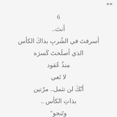
**
6
أنتَ..
أسرفتَ في الشُربِ بذاكَ الكأس
الذي أصلَحتَ كَسرَه
منذُ عُقود
لا تَعي
أنّكَ لن تثمل.. مرّتين
بذاتِ الكأس ..
وتَنجو"