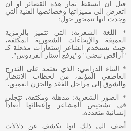
قبل ان اتسقط ثمار هذه القصائر او ان
اتعرض الى مميزاتها وخصائصها الفنية التي
وجدت انها تتمحور حول:
* اللغة الشعرية: التي تتميز بالرمزية
العميقة والإيحاءات الشعورية المكثفة،
حيث يستخدم الشاعر استعارات مذهلة كـ
"أراقص نبضي" و"يرفع أستار الفردوس".
* البناء الدرامي: الذي يعتمد على التدرج
العاطفي المؤلم، من لحظات الانتظار
والشوق إلى مراحل الفقد والحزن العميق.
* الصور الشعرية: مذهلة ومكثفة، تتجلى
في تشخيص المشاعر وإعطائها أبعاداً
إنسانية متعددة.
أضف الى ذلك انها تكشف عن دلالات