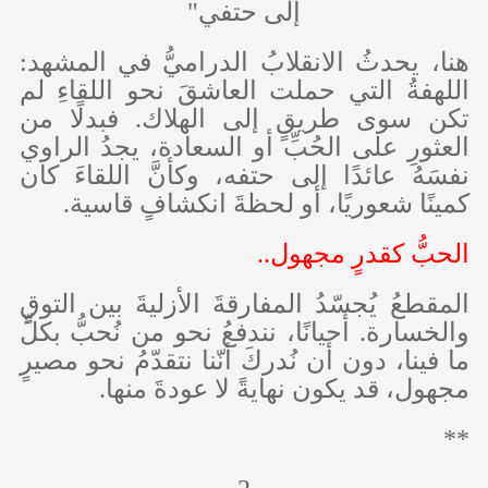
إلى حتفي"
هنا، يحدثُ الانقلابُ الدراميُّ في المشهد:
اللهفةُ التي حملت العاشقَ نحو اللقاءِ لم
تكن سوى طريقٍ إلى الهلاك. فبدلًا من
العثورِ على الحُبِّ أو السعادة، يجدُ الراوي
نفسَهُ عائدًا إلى حتفه، وكأنَّ اللقاءَ كان
كمينًا شعوريًا، أو لحظةَ انكشافٍ قاسية.
الحبُّ كقدرٍ مجهول..
المقطعُ يُجسّدُ المفارقةَ الأزليةَ بين التوقِ
والخسارة. أحيانًا، نندفعُ نحو من نُحبُّ بكلِّ
ما فينا، دون أن نُدركَ أنّنا نتقدّمُ نحو مصيرٍ
مجهول، قد يكون نهايةً لا عودةَ منها.
**