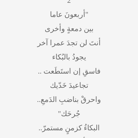
2
"أربعونَ عاما
بين دمعةٍ وأخرى
أنتَ لن تجدَ عمرا آخر
يجودُ بالبُكاء
فاسقِ إن استَطَعت ..
تجاعيدَ خَدّيك
واحرقْ بناضبِ الدَمعِ..
جُرحَك"
البكاءُ كزمنٍ مستمرّ..