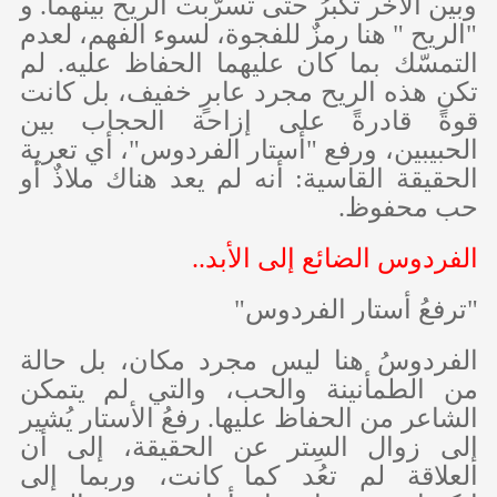
وبين الآخر تكبرُ حتى تسرّبت الريح بينهما. و
"الريح " هنا رمزٌ للفجوة، لسوء الفهم، لعدم
التمسّك بما كان عليهما الحفاظ عليه. لم
تكن هذه الريح مجرد عابرٍ خفيف، بل كانت
قوةً قادرةً على إزاحة الحجاب بين
الحبيبين، ورفع "أستار الفردوس"، أي تعرية
الحقيقة القاسية: أنه لم يعد هناك ملاذٌ أو
حب محفوظ.
الفردوس الضائع إلى الأبد..
"ترفعُ أستار الفردوس"
الفردوسُ هنا ليس مجرد مكان، بل حالة
من الطمأنينة والحب، والتي لم يتمكن
الشاعر من الحفاظ عليها. رفعُ الأستار يُشير
إلى زوال السِتر عن الحقيقة، إلى أن
العلاقة لم تعُد كما كانت، وربما إلى