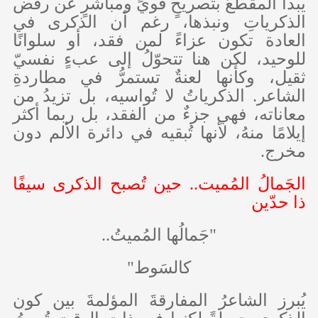
يبدأ المقطعُ بتصريحٍ قويٍّ ومباشرٍ عن رفض
الذكرياتِ ونبذها، رغم أن الذكرى في
العادة تكون عزاءً لمن فقد، أو سلوانًا
للوحيد، لكن هنا تتحوّلُ إلى عبءٍ نفسيّ
ثقيل، وكأنها لعنةٌ تستمرُّ في مطاردةِ
الشاعر. الذكرياتُ لا تُواسيه، بل تزيدُ من
معاناته، فهي جزءٌ من الفقد، بل ربما أكثر
إيلامًا منهُ، لأنها تُبقيه في دائرة الألم دون
مخرج.
الجَمالُ المُميت.. حين تُصبح الذكرى سيفًا
ذا حدّين
"جَمالُها المُميتُ..
كالسَوط"
يُبرز الشاعرُ المفارقةَ المؤلمةَ بين كون