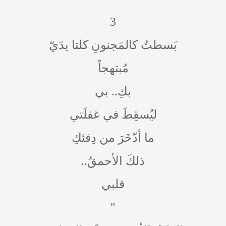
3
بَسطتُ كالمَجنونِ كلتا يدَيّ
مُبتهجاً
بكِ.. بي
ليُسقِطَ في غفلَتي
ما أدّخَرَ من دِفئكِ
ذلكَ الأحمقُ..
قلبي
"