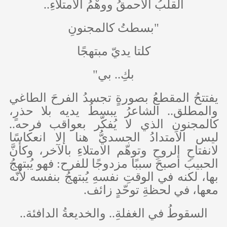
القلبُ الأحمقُ ووهْمُ الامتلاءِ..
"بسطتُ كالمجنونِ
كلتا يديّ مبتهجًا
بكِ.. بي"
يفتتحُ المقطعُ بصورةٍ تجسدُ الفرحَ الطاغي
والمطلق.. الشاعرُ يبسطُ يديه بلا حذرٍ،
كالمجنونِ الذي لا يُفكّر بعواقب فرحه..
ليس الامتدادُ الجسديُّ هنا إلا انعكاسًا
لانفتاحِ الروحِ وتوهّم الامتلاءِ بالآخر، وكأنَّ
الحبيبَ أصبحَ سببًا مزدوجًا للفرح: فهو يُبتهجُ
بها، لكنه في الوقتِ نفسهِ يُبتهجُ بنفسه لأنّه
معها، في لحظةِ توحّدٍ زائف.
السقوطُ في الغفلةِ.. والخديعةُ الدافئة..