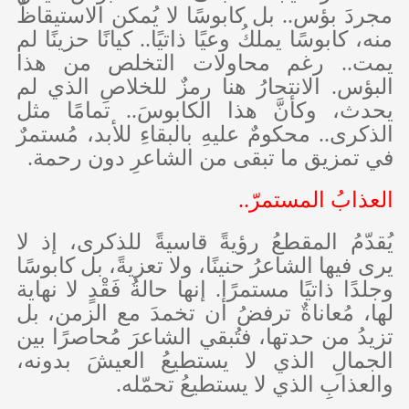
مجردَ بؤس.. بل كابوسًا لا يُمكن الاستيقاظُ
منه، كابوسًا يملكُ وعيًا ذاتيًا.. كيانًا حزينًا لم
يمت.. رغم محاولات التخلص من هذا
البؤس. الانتحارُ هنا رمزٌ للخلاصِ الذي لم
يحدث، وكأنَّ هذا الكابوسَ.. تمامًا مثل
الذكرى.. محكومٌ عليهِ بالبقاءِ للأبد، مُستمرٌ
في تمزيق ما تبقى من الشاعرِ دون رحمة.
العذابُ المستمرّ..
يُقدّمُ المقطعُ رؤيةً قاسيةً للذكرى، إذ لا
يرى فيها الشاعرُ حنينًا، ولا تعزيةً، بل كابوسًا
وجلدًا ذاتيًا مستمرًا. إنها حالةُ فَقْدٍ لا نهاية
لها، مُعاناةٌ ترفضُ أن تخمدَ مع الزمن، بل
تزيدُ من حدتها، فتُبقي الشاعرَ مُحاصرًا بين
الجمالِ الذي لا يستطيعُ العيشَ بدونه،
والعذابِ الذي لا يستطيعُ تحمّله.