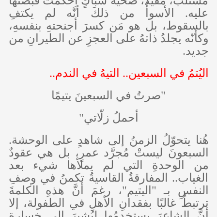
مُستَلبٌ، مُقيَّدٌ، ضحيةُ شباكٍ أحكمت قبضتَها
عليه. الأسوأُ من ذلكَ أنَّه لم يكتفِ
بالسقوط، بل هو مَن كسرَ أجنحتهِ بنفسهِ،
وكأنّه يجلدُ ذاتهُ على العجزِ عن الطيرانِ من
جديد.
اليُتمُ في السبعين.. التيهُ في الندم..
"صرتُ في السبعينَ يتيمًا
أحملُ زلّاتي"
هُنا يتحوّلُ الزمنُ إلى شاهدٍ على الوحشة.
السبعونَ ليستْ مُجرَّد عمرٍ، بل هي عقودٌ
من الوحدةِ التي لم يملأها شيء بعد
الغياب.. المفارقةُ القاسيةُ تكمنُ في وصفِ
النفسِ بـ "اليتيم"، رغمَ أنَّ هذهِ الكلمةَ
ترتبطُ غالبًا بفقدانِ الأهلِ في الطفولة، إلا
أنَّ الشاعرَ يستخدمُها ليُشيرَ إلى خسارةٍ