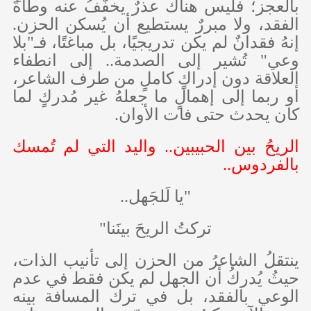
بالعجز؛ فليس هناك عذرٌ يخفّفُ عنه وطأةَ
الفقد، ولا مبررٌ يستطيع أن يُسكن الحزن.
إنهُ فقدانٌ لم يكن تدريجيًا، بل مباغتًا، فـ"بلا
وعي" تُشير إلى الصدمة.. إلى انطفاء
العلاقة دون إدراكٍ كاملٍ من طرف الشاعر،
أو ربما إلى إهمالٍ ما جعلهُ غير مُدركٍ لما
كان يحدث حتى فات الأوان.
الريحُ بين الحبيبين.. واليد التي لم تُمسك
بالفردوس..
"يا لَلجَهل..
تركتُ الريحَ بينَنا"
ينتقلُ الشاعرُ من الحزن إلى تأنيب الذات،
حيثُ يُدركُ أن الجهل لم يكن فقط في عدم
الوعي بالفقد، بل في ترك المسافة بينه