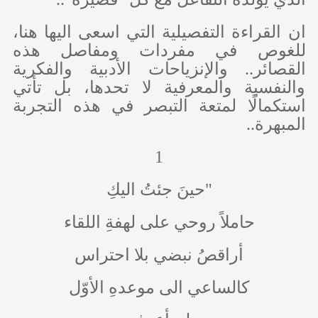
ان القراءة التفصيلية التي اسعى اليها هنا،
للغوص في مفردات ومفاصل هذه
القصائر.. والإنزياحات الأدبية والفكرية
والنفسية والمعرفية لا تحدها، بل تأتي
استكمالًا لمتعة التبصر في هذه التجربة
المبهرة..
1
"حينَ جئتُ اليكِ
حاملاً روحي على لهفةِ اللقاء
أراقصُ نبضي بلا احتراس
كالساعي الى موعدهِ الأوّل