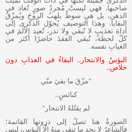
الذكرى جميلةً لكنها في ذات الوقت تُميتُ
صاحبها. فهي ليستْ مُجردُ صورٍ تُعاد في
الذهن، بل هي سوطٌ يلهبُ الروحَ ويُمزّقُ
البقايا. وهذا التوصيف يُحوّل الذكرى إلى
أداة تعذيبٍ لا تُبقي ولا تذر، تُعيد الألمَ في
كلّ لحظة، تُبقي الفقدَ حاضرًا أكثر من
الغيابِ نفسه.
البؤسُ والانتحار.. البقاءُ في العذابِ دون
خلاص..
"مزّقَ ما بقيَ منّي
كبائسٍ..
لم يقتُلهُ الانتحار"
الصورةُ هنا تصلُ إلى ذروتها القاتمة؛
فالشاعرُ لا يجد ما تبقى منهُ الّا البؤس، ليس