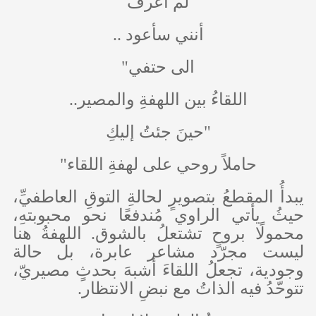
لم أعرف
أنني سأعود ..
الى حتفي"
اللقاءُ بين اللهفةِ والمصير..
"حينَ جئتُ إليكِ
حاملاً روحي على لهفةِ اللقاء"
يبدأُ المقطعُ بتصويرٍ لحالةِ التوقِ العاطفيِّ،
حيثُ يأتي الراوي مُندفعًا نحو محبوبتهِ،
محمولًا بروحٍ تشتعلُ بالشوق. اللهفةُ هنا
ليست مجرّد مشاعر عابرة، بل حالة
وجودية، تجعلُ اللقاءَ أشبهَ بحدثٍ مصيريّ،
تتوحّدُ فيه الذاتُ مع نبضِ الانتظار.