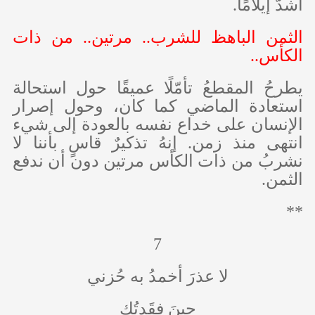
أشدّ إيلامًا.
الثمن الباهظ للشرب.. مرتين.. من ذات
الكأس..
يطرحُ المقطعُ تأمّلًا عميقًا حول استحالة
استعادة الماضي كما كان، وحول إصرار
الإنسان على خداع نفسه بالعودة إلى شيء
انتهى منذ زمن. إنهُ تذكيرٌ قاسٍ بأننا لا
نشربُ من ذات الكأس مرتين دون أن ندفع
الثمن.
**
7
لا عذرَ أخمدُ به حُزني
حينَ فقَدتُكِ