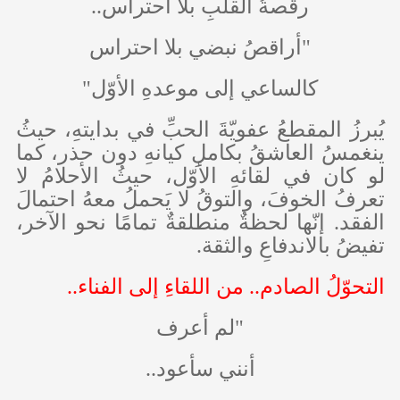
رقصةُ القلبِ بلا احتراس..
"أراقصُ نبضي بلا احتراس
كالساعي إلى موعدهِ الأوّل"
يُبرزُ المقطعُ عفويّةَ الحبِّ في بدايتهِ، حيثُ
ينغمسُ العاشقُ بكاملِ كيانهِ دون حذر، كما
لو كان في لقائهِ الأوّل، حيثُ الأحلامُ لا
تعرفُ الخوفَ، والتوقُ لا يَحملُ معهُ احتمالَ
الفقد. إنّها لحظةٌ منطلقةٌ تمامًا نحو الآخر،
تفيضُ بالاندفاعِ والثقة.
التحوّلُ الصادم.. من اللقاءِ إلى الفناء..
"لم أعرف
أنني سأعود..