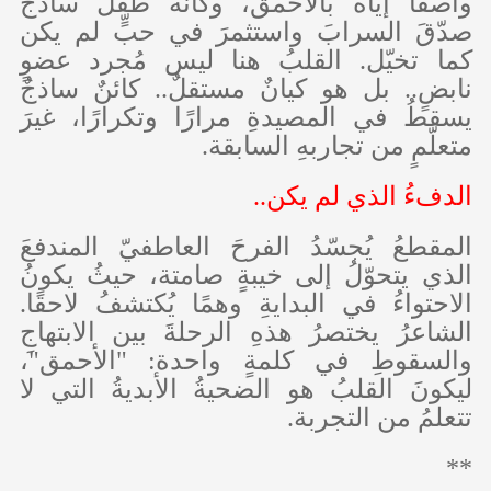
واصفًا إيّاه بالأحمق، وكأنّه طفلٌ ساذجٌ
صدّقَ السرابَ واستثمرَ في حبٍّ لم يكن
كما تخيّل. القلبُ هنا ليس مُجرد عضوٍ
نابضٍ.. بل هو كيانٌ مستقلٌ.. كائنٌ ساذجٌ
يسقطُ في المصيدةِ مرارًا وتكرارًا، غيرَ
متعلّمٍ من تجاربهِ السابقة.
الدفءُ الذي لم يكن..
المقطعُ يُجسّدُ الفرحَ العاطفيّ المندفعَ
الذي يتحوّلُ إلى خيبةٍ صامتة، حيثُ يكونُ
الاحتواءُ في البدايةِ وهمًا يُكتشفُ لاحقًا.
الشاعرُ يختصرُ هذهِ الرحلةَ بين الابتهاجِ
والسقوطِ في كلمةٍ واحدة: "الأحمق"،
ليكونَ القلبُ هو الضحيةُ الأبديةُ التي لا
تتعلمُ من التجربة.
**