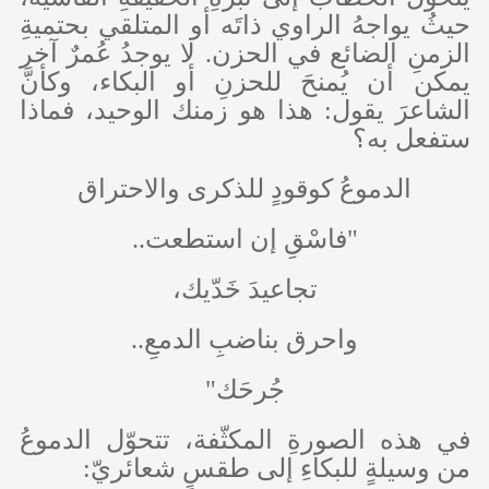
حيثُ يواجهُ الراوي ذاتَه أو المتلقي بحتميةِ
الزمنِ الضائع في الحزن. لا يوجدُ عُمرٌ آخر
يمكن أن يُمنحَ للحزنِ أو البكاء، وكأنَّ
الشاعرَ يقول: هذا هو زمنك الوحيد، فماذا
ستفعل به؟
الدموعُ كوقودٍ للذكرى والاحتراق
"فاسْقِ إن استطعت..
تجاعيدَ خَدّيك،
واحرق بناضبِ الدمعِ..
جُرحَك"
في هذه الصورةِ المكثّفة، تتحوّل الدموعُ
من وسيلةٍ للبكاءِ إلى طقسٍ شعائريّ: