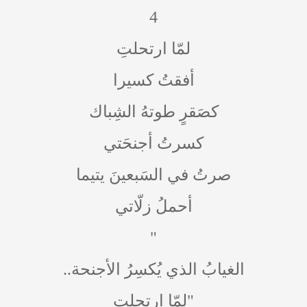
4
لمّا ارتحلتِ
أفقتُ كسيرا
كصَقرٍ طوتهُ الشِباك
كسرتُ أجنحَتي
صرتُ في السَبعينَ يتيما
أحملُ زلّاتي
"
الغيابُ الذي يُكسِرُ الأجنحة..
"لمّا ارتحلتِ