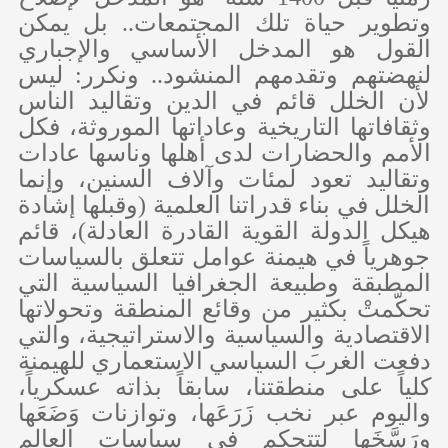
وتطوير حياة تلك المجتمعات.. بل يمكن
القول هو المدخل الأساسي والإجباري
لنهضتهم وتقدمهم المنشود.. ونكرر: ليس
لأن الخلل قائم في الدين وتقاليد الناس
وثقافاتها التاريخية وعاداتها الموروثة، فكل
الأمم والحضارات لدى أهلها وناسها عادات
وتقاليد تعود لمئات وآلاف السنين، وإنما
الخلل في بناء قدراتنا العلمية (وقبلها إشادة
هيكل الدولة القوية القادرة العادلة)، قائم
جوهرياً في هيمنة عوامل تتعلق بالسياسات
المطبقة وطبيعة الجغرافيا السياسية التي
تحكّمتْ بكثير من وقائع المنطقة وتحولاتها
الاقتصادية والسياسية والاستراتيجية، والتي
دفعت الغربَ السياسي الاستعماري للهيمنة
كلياً على منطقتنا، سابقاً بذاته عسكرياً،
واليوم عبر نخب زَرَعَها، وتوازنات وَضَعَها
ورَسَّخَها لتتحكم في سياسات العالم