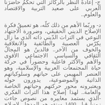
ج- إعادةُ النظر بالركائز التي تحكمُ حاضرَنا
العربي على صعيد التربية والاقتصاد
والعلوم..
د- وربّما الأهم من ذلك كلّه، هو تعميقُ فكرة
الإصلاح الديني الحقيقي، وضرورة الاجتهاد
النوعي في التراث الدّيني ذاته الذي ما زال
يكرّس العصبية والطائفية والانغلاقية
والخوف من الآخر.. فالدينُ هو المجالُ
الثقافي والسياسي الاجتماعي الأقوى
والأهم والأكثر فاعلية وحضوراً في حركة
حياة المجتمعات العربية والإسلامية، وهو
العنصر المهيمن على حياتهم وسلوكياتهم
الذاتية والموضوعية، يدورون حوله
ويعتبرونه محور حركتهم وحياتهم الخاصة
والعامة.. لهذا إصلاح هذا التراث الفكري
-الذي يستمد معاييره من نصوص جاءت
زمنياً قبل 1400 سنة- هو المدخل لإصلاح