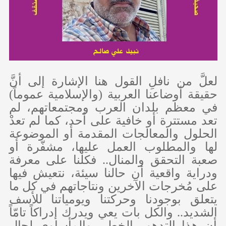
لعلَّ من نافلِ القول هنا الإشارة إلى أنَّ
حقيقة أوضاعنا العربية (والإسلامية عموماً)
في معظم بلدان العرب ومجتمعاتهم، لم
تعد مستترة أو خافية على أحد، كما لم تعدْ
الحلول والمعالجات المقدمة أو الموضوعة
لها والمطلوب العمل عليها، مشفّرة أو
صعبة التحقق والمنال.. فكلنا على معرفة
ودراية واقعية أن حالنا سيئة، نتعيش فيها
على مُخرجات الآخرين ونتاجاتهم في كل ما
يتعلق بوجودنا وحركتنا ويومياتنا للأسف
الشديد.. والكل بات يعي ويدرك إدراكاً تامّاً
أن هذا التدهور الخطير والمأساوي لحال