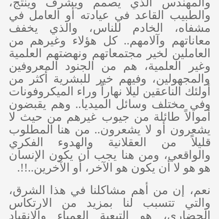
والمهندس الذي يصمم ويشرف وينتج،
والطبيب القاعد في عيادته أو العامل في
مشفاه، الخادم للناس، والذي يخفف
معاناتهم وآلامهم.. كل هؤلاء وغيرهم من
العاملين لخير مجتمعاتهم ونهضتهم العلمية
وغير العلمية، هم من الجنود المعروفين
والمجهولين، وفيهم خير للبشرية أكثر من
أولئك الناعقين ليلا نهاراً وراء الميكروفونات
وفي مختلف وسائل الميديا.. وهم يقبضون
أموالاً طائلة من جيوب غيرهم من حيث لا
يشعرون أو لا يشعرون.. من هنا المطلوب
قليلاً من العقلانية والهدوء الفكري
والواقعي، ومن هنا يجب أن يكون الإنسان
هو هو لا أن يكون هو الآخر، أو الآخرين..!!.
نعم، إن من أهم مشاكلنا في هذا الشرق،
والتي تتسبب لنا بمزيد من الارتكاس
الحضاري، هو التبعية العمياء والانقياد