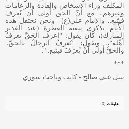
المكلف وراء الاشخاص والقادة والزعامات
وغيرهم.. مع أنّ الحق أولى أن يُعرفَ
فيتّبع.. والإمام علي(ع) –ونحن نحتفل هذه
الأيام بذكرى بيعته العطرة (عيد الغدير
المبارك)، كان يقول: "اعرف الحَقَّ تعرفُ
أهْله".. ويقول: "يُعرفُ الرجالُ بالحقّ..
والحقُّ أولى أنْ يُعرَفَ فيتبع..".
***
نبيل علي صالح -
كاتب وباحث سوري
تعليقات
(
0
)