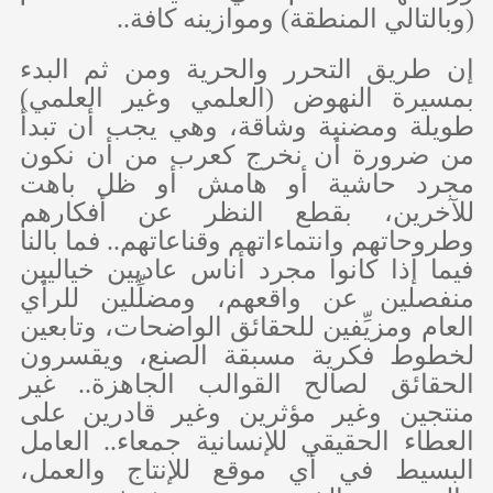
(وبالتالي المنطقة) وموازينه كافة..
إن طريق التحرر والحرية ومن ثم البدء
بمسيرة النهوض (العلمي وغير العلمي)
طويلة ومضنية وشاقة، وهي يجب أن تبدأ
من ضرورة أن نخرج كعرب من أن نكون
مجرد حاشية أو هامش أو ظل باهت
للآخرين، بقطع النظر عن أفكارهم
وطروحاتهم وانتماءاتهم وقناعاتهم.. فما بالنا
فيما إذا كانوا مجرد أناس عاديين خياليين
منفصلين عن واقعهم، ومضلِّلين للرأي
العام ومزيِّفين للحقائق الواضحات، وتابعين
لخطوط فكرية مسبقة الصنع، ويقسرون
الحقائق لصالح القوالب الجاهزة.. غير
منتجين وغير مؤثرين وغير قادرين على
العطاء الحقيقي للإنسانية جمعاء.. العامل
البسيط في أي موقع للإنتاج والعمل،