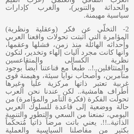
والحداثة والتنوير)، والغرب كإدارات
سياسية مهيمنة.
2- التخلّي عن فكر (وعقلية ونظرية)
المؤامرة التي أثبتت تحولات واقعنا العربي
وأحداثه الهائلة منذ زمن، فشلها وعقمها،
وأنها كانت مجرد آليات إلهاء وتخدير، لتكون
نظرية الكسالى والمتقاعسين
والمتثاقلين..!.. طبعاً مع قناعتنا أيضاً بوجود
متآمرين، وأصحاب نوايا سيئة، وهيمنة قوى
غربية تعتبر ذاتها مركزية عليا وغيرها
أطراف هامشية.. لكن عندنا نحن العرب
تحولت الفكرة (فكرة التآمر والمؤامرة) من
حالة ووضعية إلى قاعدة للسلوك العربي
اليومي، تمنعنا من السعي والتطور والتنمية
الذاتية..!!. يعني باتت مرضاً ذاتياً مُتحكّماً
بكثيرٍ من مفاصلنا السياسية والعملية