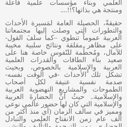
العلمي وبناء مؤسسات علمية فاعلة
ومنتجة هي بذاتها؟!!....
حقيقةّ، الحصيلة العامة لمَسيرة الأحداث
والتطورات التي وصلت إليها مجتمعاتنا
العربية عموماً تنطوي –كما سلفَ القول-
على مظاهر مقلقة ونتائج سلبية مخيبة
للآمال، ومُحطِّمة للنّفوس خاصة هنا على
صعيد بناء الطاقات والقدرات العلمية
العربية والإٍسلامية بالخصوص، وبحيث
تشكل تلك الأحداث -في الوقت نفسه-
صدمة نفسية عنيفة لكل أصحاب
الطموحات والمشاريع النهضوية العربية
والإسلامية.. حيثُ أنَّ الحضارةَ العربية
والإسلامية التي كان لها حضور عالمي نوعي
ومميز في سالف الزمان (أي منذ أكثر من
ألف عام زمن الانفتاح العلمي والتبادل
الحضاري، زمن الترجمة والتأليف والنشر،