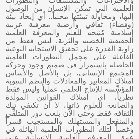
والاختراعات والمكتشفات والتطورات
العلمية التي تمكن الإنسان من الوصول
إليها، ومحاولة تبيئتها محلياً.. أي إيجاد بيئة
(وفضاء) ثقافي وأرضية معرفية عربية
إسلامية مُنتِجة للعلم والمعرفة العلمية
الحقيقية الخصبة والثرية، ليس فقط من
زاوية القدرة على تحقيق الاستجابة النوعية
الفاعلة على مجمل التطورات العلمية
الحاصلة باستمرار في صميم وجود وحركة
المجتمع الإنساني، بل بالأصل والأساس
امتلاك المعايير والمعادلات والنظم البنيوية
المؤسِّسة للإنتاج العلمي عملياً وليس فقط
نظرياً، أي امتلاك القوانين المولِّدة
والصانعة للعلوم ذاتها، لا أن تكتفي تلك
الثقافة فقط وحتى الآن بلعب دور المتلقِّي
والمنفعل والمستهلك والمستجيب قسراً
وغصباً لتلك التطورات العلمية الهائلة في
عمق المعرفة العلمية الإنسانية على