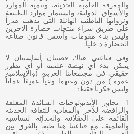
والمعرفة العلمية الحديثة، وتنمية الموارد
والأسواق الدولية، واستثمار موارد الطبيعة
وثرواتها الباطنية الهائلة التي تذهب هدراً
على طريق شراء منتجات حضارة الآخرين
وليس بناء مقومات وأسس قانون صناعة
الحضارة داخلياً.
وفي قناعتي هناك قضيتان أساسيتان لا
يمكن بدء أي نهضة علمية أو أي تطور
حقيقي في مجتمعاتنا العربية (والإسلامية
عموماً) من دون وعيهما وعياً عميقاً عملياً
وليس فكرياً فقط:
1- تجاوز الأيديولوجيات السائدة المغلقة
والرافضة للآخر والمعادية للثقافة الحديثة
القائمة على العقلانية والحداثة السياسية
والعلمية.. مع قناعتنا هنا طبعاً بالفرق بين
الغرب الثقافي والعلمي (غرب القيم