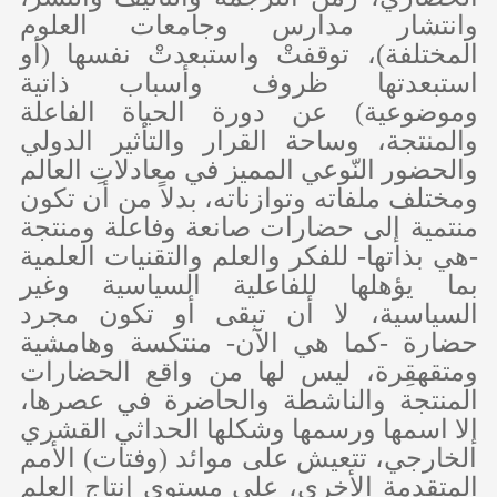
وانتشار مدارس وجامعات العلوم
المختلفة)، توقفتْ واستبعدتْ نفسها (أو
استبعدتها ظروف وأسباب ذاتية
وموضوعية) عن دورة الحياة الفاعلة
والمنتجة، وساحة القرار والتأثير الدولي
والحضور النّوعي المميز في معادلاتِ العالم
ومختلف ملفاته وتوازناته، بدلاً من أن تكون
منتمية إلى حضارات صانعة وفاعلة ومنتجة
-هي بذاتها- للفكر والعلم والتقنيات العلمية
بما يؤهلها للفاعلية السياسية وغير
السياسية، لا أن تبقى أو تكون مجرد
حضارة -كما هي الآن- منتكسة وهامشية
ومتقهقِرة، ليس لها من واقع الحضارات
المنتجة والناشطة والحاضرة في عصرها،
إلا اسمها ورسمها وشكلها الحداثي القشري
الخارجي، تتعيش على موائد (وفتات) الأمم
المتقدمة الأخرى، على مستوى إنتاج العلم