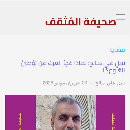
صحيفة المُثقف
قضايا
نبيل علي صالح: لماذا عَجِزَ العربُ عن تَوْطِينُ
العُلُوم؟!!
نبيل علي صالح
03 حزيران/يونيو 2026