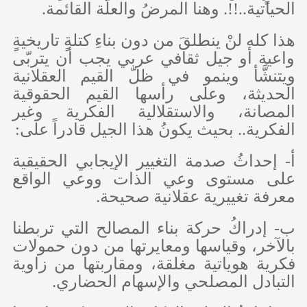
الحياتية..!!. وهنا المرضُ والعلّة القائمة.
هذا كله لنْ ينطلقَ من دون بناءِ كتلةٍ تاريخيةٍ
واعية أو جيل ثقافي عربي يجب أن يتربّى
ويتنشَّأ وينمو في ظلّ القيم العقلانية
الحديثة، وعلى رأسها القيم الحقوقية
المصانة، والاستقلالية الفكرية وغير
الفكرية.. بحيث يكونُ هذا الجيل قادراً على:
أ- إحداثُ صدمة التغيير الإيجابي الحقيقية
على مستوى وعي الذات ووعي الواقع
معرفة تغييرية عقلانية صحيحة.
ب- إدراكُ حركة بناء المصالح التي تربطنا
بالآخر، وقياسها ومعايرتها من دون حمولات
فكرية هوياتية مغلقة، ومقاربتها من زاوية
التبادل المصلحي والإسهام الحضاري.