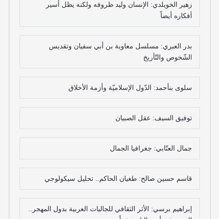
زهير الخويلدي: الإنسان وليد ظروفه ولكنه يظل أسير
أفكاره أيضاً
بدر العبري: مسلسل معاوية بن أبي سفيان وتقديس
الشّخوص والتّأريخ
سلوى بنأحمد: الدّول الإسلاميّة وأزمة الأخلاق
توفيق السيف: عقل الصبيان
جمال العتّابي: جغرافيا الجمال
قاسم حسين صالح: طغيان الحاكم.. تحليل سيكولوجي
إبراهيم برسي: الأثر الثقافي للجاليات العربية بدول المهجر..