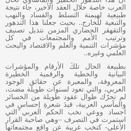
العرب خاصة خلال العقد الأخير، جاء نتيجة
طبيعية لهيمنة التسلط والفساد والنهب
والتبعية للخارج.. بحيث جعلنا هذا التدهور
والتقهقر الحضاري المزمن نتذيل تصنيف
وترتيب الأمم والمجتمعات في كل
مؤشرات التنمية والعلم والاقتصاد والبحث
العلمي وغيره..
بطبيعة الحال تلكَ الأرقام والمؤشرات
البيانية والخطية والرقمية الخطيرة
المعروفة، والمعبرة عن حقائق الوجود
العربي، والتي تعود لسنوات طويلة مضت،
لم تحرّك طوال عقود طويلة من الخسائر
والمآسي العربية، قيدَ شعرةِ إحساسٍ في
أجساد ووعي نخب الحكم العربي التي
استمرت في التصرف –وهي صاحبة القرار
الأعلى- كنخب غريبة عن واقع مجتمعاتها