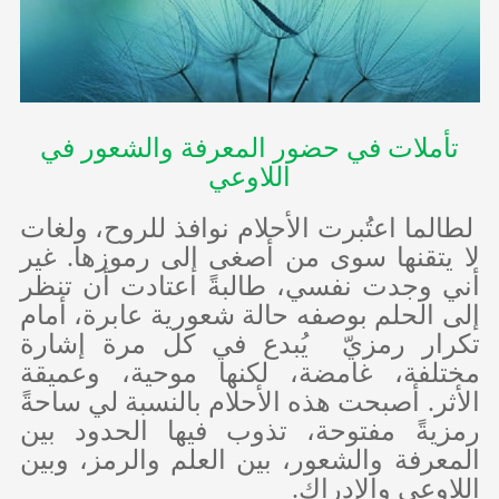
تأملات في حضور المعرفة والشعور في
اللاوعي
لطالما اعتُبرت الأحلام نوافذ للروح، ولغات
لا يتقنها سوى من أصغى إلى رموزها. غير
أني وجدت نفسي، طالبةً اعتادت أن تنظر
إلى الحلم بوصفه حالة شعورية عابرة، أمام
تكرار رمزيّ يُبدع في كل مرة إشارة
مختلفة، غامضة، لكنها موحية، وعميقة
الأثر. أصبحت هذه الأحلام بالنسبة لي ساحةً
رمزيةً مفتوحة، تذوب فيها الحدود بين
المعرفة والشعور، بين العلم والرمز، وبين
اللاوعي والإدراك.