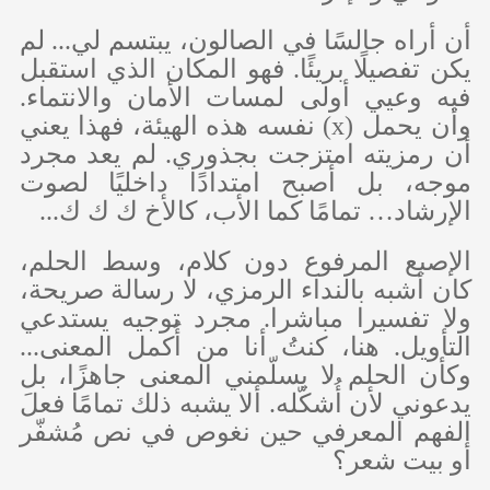
أن أراه جالسًا في الصالون، يبتسم لي... لم
يكن تفصيلًا بريئًا. فهو المكان الذي استقبل
فيه وعيي أولى لمسات الأمان والانتماء.
وأن يحمل (
x
) نفسه هذه الهيئة، فهذا يعني
أن رمزيته امتزجت بجذوري. لم يعد مجرد
موجه، بل أصبح امتدادًا داخليًا لصوت
الإرشاد… تمامًا كما الأب، كالأخ ك ك ك...
الإصبع المرفوع دون كلام، وسط الحلم،
كان أشبه بالنداء الرمزي، لا رسالة صريحة،
ولا تفسيرا مباشرا. مجرد توجيه يستدعي
التأويل. هنا، كنتُ أنا من أُكمل المعنى...
وكأن الحلم لا يسلّمني المعنى جاهزًا، بل
يدعوني لأن أُشكّله. ألا يشبه ذلك تمامًا فعلَ
الفهم المعرفي حين نغوص في نص مُشفّر
أو بيت شعر؟