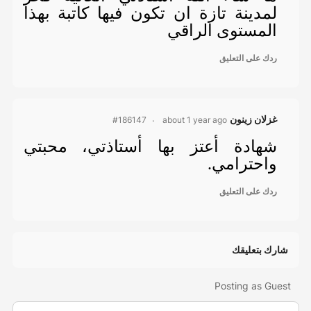
لمدينة تازة ان تكون فيها كاتبة بهذا
المستوى الراقي
ردك على التعليق
غزلان زينون
about 1 year ago
#186147
شهادة أعتز بها أستاذتي، محبتي
واحترامي.
ردك على التعليق
شارك بتعليقك
Posting as Guest