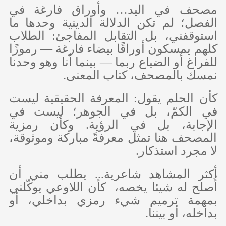
مصحف في اليد… وأوراق فارغة في
الفصل؛ لم تكن الدلالة الدينية وحدها ما
استوقفني، بل التقابل المفاجئ: الطلاب
كلهم يمسكون أوراقًا بيضاء فارغة — رموزًا
للفراغ أو الضياع ربما — بينما أنا وهو وحدنا
نمسك بالمصحف، كتاب المعنى.
كأن الحلم يقول: المعرفة الحقيقية ليست
في الكمّ، بل في الجوهر؛ ليست في
الإجابة، بل في الرؤية. وكأن رمزية
المصحف هنا تمثل معرفةً مباركة وموثوقة،
لا مجرد استذكار.
أكثر المشاهد شاعرية... يطلب مني أن
أُصلح له شيئا يخصه، كأن اللاوعي يوكّلني
بمهمة ترميم شيء رمزي بداخلي، أو
بداخله، أو بيننا.