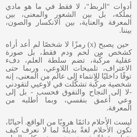
أدوات "الربط"، لا فقط في ما هو مادي
يملكه، بل بين الشعور والمعنى، بين
المعرفة والعناية، بين الانكسار والصون،
بيننا.
حين يصبح (
x
) رمزًا لا شخصًا لم أعد أراه
كشخص من لحم ودم فقط، بل صورة
عقلية مركّبة، تضم سلطة العلم، دفء
الاعتراف، تلميحات اللاوعي، وربما حتى
توقًا داخليًا للانتماء إلى عالم من المعنى، إنه
شخصية مركّبة تشكّلت في لاوعيي لتقودني
-لا إلى النجاح والتفوق فحسب - بل إلى
وعي أعمق بنفسي، وبما أطلبه من
المعرفة.
ليست الأحلام دائمًا هروبًا من الواقع. أحيانًا،
تكون الأحلام لغةً بديلةً لما لا نعرف كيف