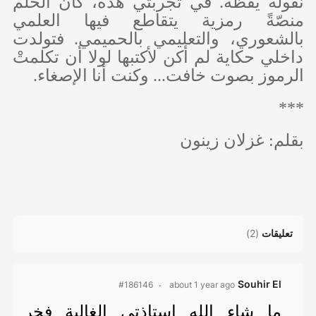
نقوله يقظةً. في تجربتي هذه، كان الحلم
منصّةً رمزية يتقاطع فيها العلمي
بالشعوري، والتعليمي بالحميمي. فتولدت
داخلي حكاية لم أكن لأكتبها لولا أن تكلمتْ
الرموز بصوت خافت... وكنت أنا الإصغاء.
***
بقلم: غزلان زينون
تعليقات
(
2
)
Souhir El
about 1 year ago
#186146
ما شاء الله استاذتي الغالية فخر