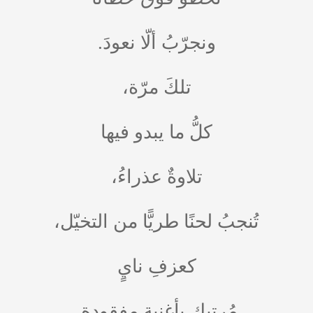
ونجرّبُ ألّا نعودَ.
تلكَ مرّة،
كلُّ ما يبدو فيها
تلاوةٌ عذراءُ،
تُنجبُ لحنًا طريًّا من التخيّل،
كعزفِ نايٍ
مُرتبكٍ بأغنيةٍ مفقودة.