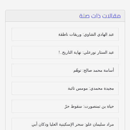
مقالات ذات صلة
عبد الهادي الشاوي: وريقات ناطقة‎
عبد الستار نورعلي: نهاية التاريخ..!
أسامة محمد صالح: توهّم
مجيدة محمدي: مومس تائبة
حياة بن تمنصورت: سقوط حرّ
مراد سليمان علو: سحر الإسكينية العليا ودكان أبي