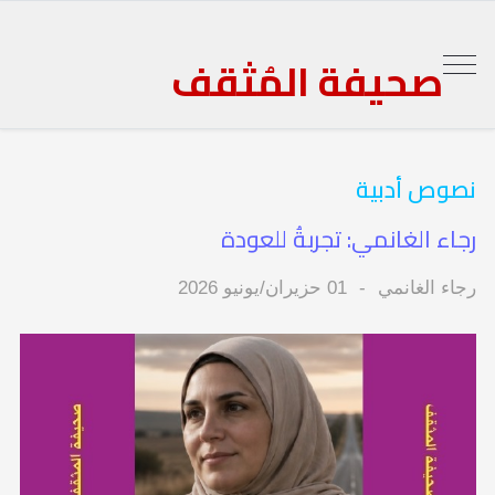
صحيفة المُثقف
نصوص أدبية
رجاء الغانمي: تجربةُ للعودة
رجاء الغانمي
01 حزيران/يونيو 2026