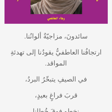
سائدونَ، مزاجيّةٌ ألوانُنا.
ارتجافُنا العاطفيُّ يقودُنا إلى تهدئةِ
المواقد.
في الصيفِ يتبخّرُ البردُ،
قربَ فراغٍ بعيدٍ،
نخطو فوقَ خُطانا