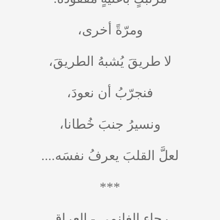
ومرّةً أخرى،
لا طريقَ يُشبهُ الطريقَ،
فنجرّبُ أن نعودَ،
ونسيرُ جنبَ خُطانا،
لعلَّ القلبَ يعرفُ نفسَه....
***
رجاء الغانمي - العراق