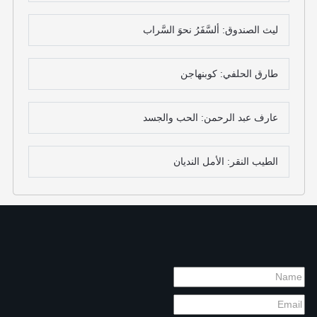
ليث الصندوق: ألسَّفَرُ نحوَ السَّراب
طارق الحلفي: كوبنهاجن
عارف عبد الرحمن: الحب والجسد
الطيب النقر: الأمل النديان