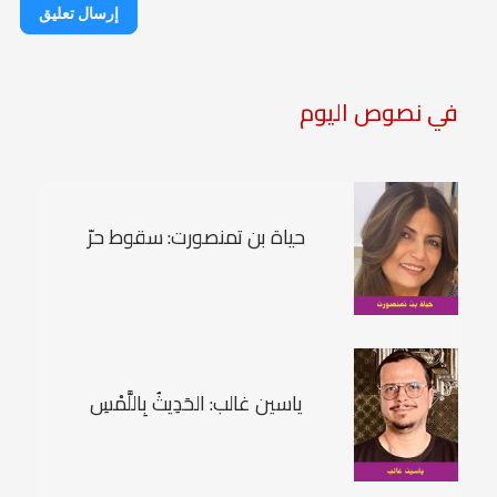
إرسال تعليق
في نصوص اليوم
حياة بن تمنصورت: سقوط حرّ
ياسين غالب: الحَدِيثُ بِاللَّمْسِ