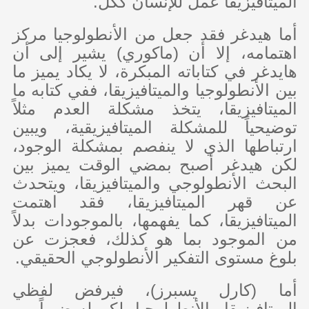
الميتافيزيقا عمل للإنسان ككل.
أما هيدغر فقد جعل من الأنطولوجيا مركز
اهتمامه، إلا أن (ماكوري) يشير إلى أن
هايدغر في كتاباته المبكرة، لا يكاد يميز ما
بين الأنطولوجيا والميتافيزيقا، ففي كتابه ما
الميتافيزيقا، يتخذ مشكلة العدم مثلاً
توضيحياً للمشكلة الميتافيزيقية، ويبين
ارتباطها الذي لا ينفصم بمشكلة الوجود،
لكن هيدغر أصبح بمضي الوقت يميز بين
البحث الأنطولوجي والميتافيزيقا، ويتحدث
عن قهر الميتافيزيقا، فقد اهتمت
الميتافيزيقا، كما يفهمها، بالموجودات بدلاً
من الموجود بما هو كذلك، فعجزت عن
بلوغ مستوى التفكير الأنطولوجي الحقيقي.
أما (كارل يسبرز)، فيرفض لفظي
الميتافيزيقا والأنطولوجيا، لكن له ضرباً من