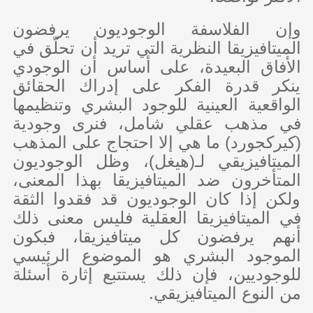
وإن الفلاسفة الوجوديون يرفضون
الميتافيزيقا النظرية التي تريد أن تحلّق في
الأفاق البعيدة، على أساس أن الوجودي
ينكر قدرة الفكر على إدراك الحقائق
الواقعية العينية للوجود البشري وتنظيمها
في مذهب عقلي شامل، فنرى وجودية
(كيركجورد) ما هي إلا احتجاج على المذهب
الميتافيزيقي لـ(هيغل)، وظل الوجوديون
المتأخرون ضد الميتافيزيقا بهذا المعنى،
ولكن إذا كان الوجوديون قد فقدوا الثقة
في الميتافيزيقا العقلية فليس معنى ذلك
أنهم يرفضون كل ميتافيزيقا، فبكون
الموجود البشري هو الموضوع الرئيسي
للوجوديين، فإن ذلك يستتبع إثارة أسئلة
من النوع الميتافيزيقي.