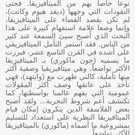
نوعاً خاصاً بهم من الميتافيزيقا. فحتى
النقودات التي وجهها (ديفد هيوم وكانت)،
لم تكن بقصد القضاء على الميتافيزيقا،
وإنما وضعا علامة استفهام كبيرة على هذا
البحث الذي أصبح سيئ السمعة عند كثير
من الناس. فقد استمر التأمل الميتافيزيقي
على أشده في القرن التاسع عشر، فبرزت
ما يسميه (جون ماكوري) بـ الميتافيزيقا
الأكثر تواضعاً، وهي ميتافيزيقيا وصفية أكثر
منها تأملية، كالتي ظهرت مع (وايتهد)، فهي
تأخذ على عاتقها وصف أكثر المقولات
عمومية التي يفهم عالمنا بواسطتها، كما
تكتشف أعم شروط التجربة... ولقد أصبح
بعض الفلاسفة الذين ينكرون إمكان قيام
الميتافيزيقا النظرية على استعداد للتسليم
بمشروعية ما أسماه (ماكوري) بالميتافيزيقا
الأكثر تواضعاً.