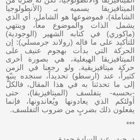
الميتافيزيقا يسميه بـ (الأنطولوجيا
الشاملة)، فموضوعها هو الشامل، أي الذي
يشمل الذات والموضوع معاً، وينتهي
(ماكوري) في كتابه الشهير (الوجودية)
للتأكيد على ما قاله (رولاند جرمسلي): إن
الحركة التي بدأت بهجوم عنيف على
الميتافيزيقا الهيغلية، هي بصورة أخرى
حركة ميتافيزيقية. ولو رجعنا في الزمن
كثيراً، عند (ارسطو) تحديداً، سنجده ينبّه
إلى ما تحدثنا به في هذا المقال، فالكلُّ
-بحسبه- يتفلسف (الميتافيزيقا)، حتى
أولئكم الذي يعادونها ويُعاندونها، فإنما
يفعلون ذلك بضربٍ من ضروب التفلسف.
***
د. حيدر عبد السادة جودة