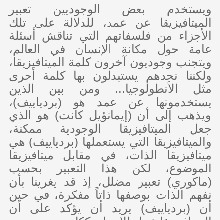
ويستخدم بعض الوجوديين تعبير
الميتافيزيقا عن عمد، للدلالة على تلك
الأجزاء من فلسفاتهم التي تناقش أسئلة
عامة حول مكانة الإنسان في العالم،
ويتجنب وجوديون آخرون كلمة الميتافيزيقا،
ولكننا نجدهم يستبدلون بها كلمة أخرى
مثل الأنطولوجيا... ومن بين الذين
يستخدمونها عن عمد هو (بردياييف)،
ويذهب إلى أن (إيمانؤيل كانت) هو الذي
جعل الميتافيزيقا الوجودية ممكنة،
والميتافيزيقا التي يستعملها (بردياييف) هي
ميتافيزيقا الذات، في مقابل ميتافيزيقا
الموضوع، لكن هذا التعبير بحسب
(ماكوري) تعبير مضلل، إذ قد يغرينا بأن
نفهم الذات بوصفها ذاتاً مفكرة، في حين
أن (بردياييف) يريد أن يؤكد على أن