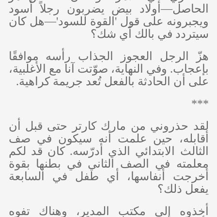
الحاصل—أولاد بيض يضربون رجلاً أسود
ويجبرونه على قول 'القوة للسود'—هل كان
سيتردد في بالك أي شك؟
هزّ الرجل العجوز الجذاب رأسه موافقًا
بإعجاب. وفي النهاية، صوّتت آنا مع الأغلبية،
على أن الحادثة بالفعل تُعد جريمة كراهية.
***
لقد حذروني من مارك كارتر حتى قبل أن
أقابله، حين علمت أنه سيكون في صف
الثالث الابتدائي الذي أدرّسه. كان قد لكم
معلمته في الصف الثاني في بطنها بقوة
أخرجت أنفاسها، أي طفل في السابعة
يفعل ذلك؟
أخذوه إلى مكتب المدير، وهناك تفوه