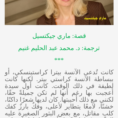
قصة: ماري جيكتسيل
ترجمة: د. محمد عبد الحليم غنيم
***
كانت تُدعى الآنسة بيترا كراستينسكي، أو
ببساطة الآنسة كراستي بيتر. لكنها كانت
لطيفة في ذلك الوقت. كانت أول سيدة
أعجبت بها رغم أنها لم تكن جميلةً حقًا،
لكنني مع ذلك أحببتها. كان لديها شعرًا داكنًا،
خشنًا، لامعًا يتطاير لأعلى، وفكٌ بارزٌ كفك
كلبٍ مقاتل، مع بعض البثور الصغيرة عليه