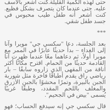
حتى لهذه الكمية القليلة.كنت أشعر بالأسف
عليه. حتى عندما كان يتصرف بشكل فظيع.
كنت أشعر أنه طفل طيب محبوس في
جسد طفل شقي.
***
بعد الجلسة، دعا "سكسي جي" مويرا وآنا
إلى الغداء – بدأ حديثًا عابرًا في الممر مع
مويرا أولاً، ثم دعاهما معًا عندما ظهرت آنا
القادمة حديثًا من الحمام. اقترح مكانًا أكثر
أناقة من المقهى الذي زاروه سابقًا – بار
رياضي راق يقدم أطباقًا فاخرة مثل شوربة
الجبن بالبيرة، وتمرًا محشوًا بالجبن الأزرق
والمغلف باللحم المقدد، وطبقًا غريبًا
يُسمى "بيض في الجحيم".
قال سكسي جي إنه سيدفع الحساب؛ فهو