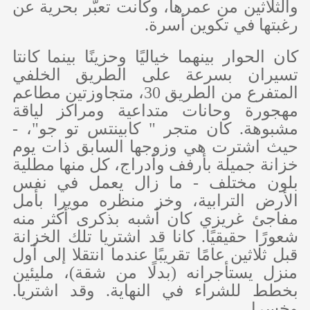
والثلاثين من عمرها، وكانت تعبّر بحرية عن
رغبتها في تكوين أسرة.
كان الحوار بينهما خياليًا وحزينًا بينما كانتا
تسيران بسرعة على الطريق الخلفي
المتفرع من الطريق 30، متجاوزتين مطاعم
مهجورة وحانات متداعية ومراكز لياقة
مشبوهة. كان متجر " كابينتس تو جو"، -
حيث اشترت هي وزوجها السابق ذات يوم
خزانة جميلة بأرفف وأدراج، كل منها مطلية
بلون مختلف - ما زال يعمل في نفس
الأرض الترابية، وخز منظره مويرا بأمل
مفاجئ غريزي كان أشبه بذكرى أكثر منه
شعورًا حقيقيًا. كانا قد اشتريا تلك الخزانة
قبل ثلاثين عامًا تقريبًا عندما انتقلا إلى أول
منزل يستأجرانه (بدلًا من شقة)، مليئين
بخطط للشراء في النهاية. وقد اشتريا.
وخسرا.