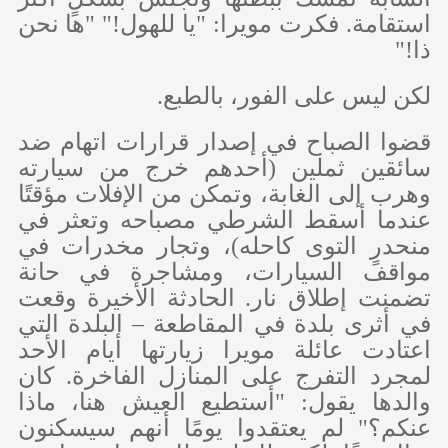
استقامة. فكرت مويرا: "يا للهول!" "ها نحن
ذا!"
لكن ليس على الفور، بالطبع.
قضوا الصباح في إصدار قرارات اتهام ضد
سائقين ثملين (أحدهم خرج من سيارته
وهرب إلى الغابة، وتمكن من الإفلات مؤقتًا
عندما أسقط الشرطي مصباحه وتعثر في
منحدرٍ التوى كاحله)، وتجار مخدرات في
مواقف السيارات، ومشاجرة في حانة
تضمنت إطلاق نار. الحادثة الأخيرة وقعت
في أثرى بلدة في المقاطعة – البلدة التي
اعتادت عائلة مويرا زيارتها أيام الأحد
لمجرد التفرج على المنازل الفاخرة. كان
والدها يقول: "أستطيع العيش هنا، ماذا
عنكم؟" لم يعتقدوا يومًا أنهم سيسكنون