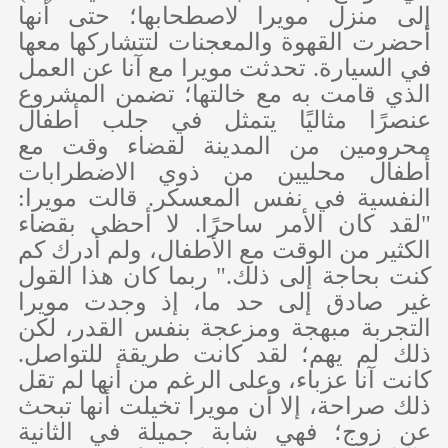
إلى منزل مويرا لاصطحابها؛ حتى أنها
أحضرت القهوة والمعجنات لتتشاركها معها
في السيارة. تحدثت مويرا مع آنا عن العمل
الذي قامت به مع خالتها؛ تضمن المشروع
عنصرًا مثاليًا يتمثل في جلب أطفال
محرومين من المدينة لقضاء وقت مع
أطفال محليين من ذوي الاضطرابات
النفسية في نفس المعسكر. قالت مويرا:
"لقد كان الأمر ساحرًا. لا أحظى بقضاء
الكثير من الوقت مع الأطفال، ولم أدرك كم
كنت بحاجة إلى ذلك." ربما كان هذا القول
غير صادق إلى حد ما، إذ وجدت مويرا
التجربة مبهجة ومزعجة بنفس القدر، لكن
ذلك لم يهم؛ لقد كانت طريقة للتواصل.
كانت آنا عزباء، وعلى الرغم من أنها لم تقل
ذلك صراحة، إلا أن مويرا تخيلت أنها تبحث
عن زوج؛ فهي شابة جميلة في الثانية