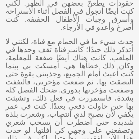
حقودات يطعنّ بعضهن في الظهر. لكني
كنت أيضًا أتجول في الفصل أثناء الاستراحة
وأسرق وجبات الأطفال الخفيفة. كنت
أصرخ وأعدو في الأرجاء.
حدث شيء ما في الحمام مع فتاة، لكنني لا
أتذكر ذلك جيدًا؛ كانت فتاة تقف وحدها في
الملعب. كانت هناك أيضًا صفعة للمعلمة،
وكان ذلك خطأها هي. أمسكت بي بينما
كنت أعبث أمام الجميع، وجذبتني بقوة حتى
التصقت بها، ثم صفعت مؤخرتي، فالتففت
وصفعت مؤخرتها بدوري. ضحك الفصل كله
بشدة، فاستمررت في فعل ذلك، وتشبثت
بها حين حاولت دفعي بعيدًا. كنت في عمر
يكفي لأن يصبح لدي انتصاب، وشعرت بلذة
شديدة حتى اضطرت أن تسحب شعري
وتصفعني على وجهي كي أفلتها. لو حدث
هذا الآن لفقدت وظيفتها، لكن في ذلك