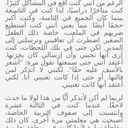
الرغم من أنني كنت أقع في المشاكل كثيرًا.
كنت متأخرًا دراسيًا، لذا كنت في التاسعة
بينما كان الجميع في الثامنة، وكنت أكبر
حجمًا أيضًا. مما يعني أنني كنت أستطيع
ضربهم في الملعب، خاصة ذلك الطفل
الصغير. اضطرت أن تعاقبني وترسلني إلى
المدير. لكن حتى في تلك اللحظات، كنت
أرى أنها تحبني وأن إرسالي كان يحزنها.
أعتقد أنني حتى سمعتها تقول مرة: "أشعر
بالأسف عليه حقًا". لكنني لا أتذكر لمن
قالتها. أو حتى إذا كانت تعنيني أنا. لكني
أعتقد أنها كانت تعنيني.
لربما لم أكن لأتذكر أيًّا من هذا لولا ما حدث
لاحقًا. عندما كنت في الثالثة عشرة
وانتسبت إلى صفوف التربية الخاصة،
أصبحت هي معلمتي مرة أخرى. كان ذلك
مفاجأة سارة لأنها كانت في منطقة تعليمية