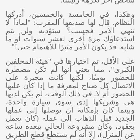
شخص آخر تكرهه رئيسًا.
وهكذا، في الخامسة والخمسين، أدركها
النظام. قال لها صديقها المقرب: "لماذا لا
تنهي الأمر فحسب؟ ستؤديه ولن يتم
استدعاؤك مرة أخرى لعشر سنوات أو ما
شابه. قد يكون الأمر مثيرًا للاهتمام حتى!"
على الأقل، تم اختيارها في "هيئة المحلفين
الكبرى"، مما يعني أنها لم تكن مضطرة
للحضور يوميًا، لكنها كانت مجبرة على
الاتصال كل صباح لمعرفة ما إذا كان عليها
الحضور أم لا. في ذلك الوقت، لم يكن لديها
هي وشريكها إدي سوى سيارة واحدة،
وبينما كان بإمكانه أن يوصلها إلى عملها
الجديد قبل الذهاب إلى عمله (كان يعمل
بعقود، وكان مشروعه الحالي يبعده ساعة
عن المنزل)، إلا أنه لم يستطع قطع الطريق