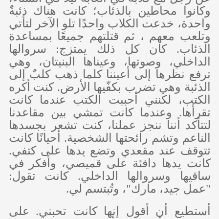
وكانوا محاطين بالذئاب؛ كانت هناك ذئبةٌ
واحدة، خدعت الكلاب واحدًا تلو الآخر لتأتي
وتلعب معهم ، ثم قتلتهم جميعًا بمساعدة
الذئاب. كان كل ذلك يمتزج: سروالها
الداخلي، وصوتها، وعيناها البنيتان، وهي
ترفع نظرها إلى أعيننا كلما ذهب كلبٌ إلى
الذئبة وهي تضرب بكفّيها الأرض. كنت أكره
الكتب، لكنني أحببت الكتب عندما كانت
تقرأها. وعندما كانت تمشي بين مقاعدنا
لتتأكد أننا ننجز عملنا، كنت تشعر بجسدها
الناعم وتشم رائحتها الشخصية. أحيانًا كانت
تتوقف عند مقعدي وتضع يدها على كتفي.
كانت يدها دافئة على قميصي، وأفكر في
ساقيها وسروالها الداخلي. كانت تقول:
"عمل جيد، مارك"، وتُبتسم لي.
أستطيع أن أقول إنها كانت تحبني. على