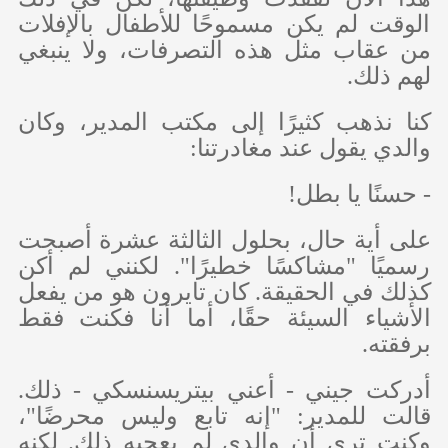
الوقت لم يكن مسموحًا للأطفال بالإفلات
من عقاب مثل هذه التصرفات، ولا ينبغي
لهم ذلك.
كنا نذهب كثيرًا إلى مكتب المدير، وكان
والدي يقول عند مغادرتنا:
- حسنًا يا بطل!
على أية حال، بحلول الثالثة عشرة أصبحت
رسميًا "مشاكسًا خطيرًا". لكنني لم أكن
كذلك في الحقيقة. كان تايرون هو من يفعل
الأشياء السيئة حقًا، أما أنا فكنت فقط
برفقته.
أدركت جيني - أعني بيتريسنسكي - ذلك.
قالت للمدير: "إنه تابع وليس محرضًا"،
وكنت ترى أن والدي لم يعجبه ذلك. لكنه