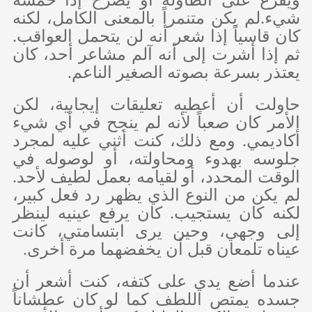
ويقرع على الطاولة أو يصرخ إذا حمّسَه
شيء.لم يكن متنمراً بالمعنى الكامل، لكنه
كان قاسياً إذا شعر أنه لن يتحمل العواقب.
ثم إذا أشرت إلى أنه آلم مشاعر أحد، كان
يعتذر بسرعة بصوته الصغير الناعم.
حاولت أن أعطيه تعليقات إيجابية، لكن
الأمر كان صعباً لأنه لم ينجح في أي شيء
أكاديمي. ومع ذلك، كنت أثني عليه لمجرد
جلوسه بهدوء ومحاولته، أو لوصوله في
الوقت المحدد، أو لقيامه بعمل لطيف لأحد.
لم يكن من النوع الذي يظهر رد فعل كبير،
لكنه كان يستجيب. كان يرفع عينيه لينظر
إلى وجهي، وحين يرى ابتسامتي، كانت
عيناه تلمعان قبل أن يخفضهما مرة أخرى.
عندما أضع يدي على كتفه، كنت أشعر أن
جسده يمتص اللطف كما لو كان عطشاناً