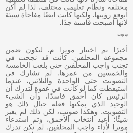
مختلفة ونظام تعليمي مختلف، لذا لم أكن
أتوقع رؤيتها. ولكنها كانت أيضًا مفاجأة سيئة
لأنها أصبحت قاسية جدًا.
***
أخيرًا تم اختيار مويرا م. لتكون ضمن
مجموعة المحلفين. كانت قد نجحت في
تجنب واجب المحلفين حتى بلغت الخامسة
والخمسين من عمرها. لم تشارك في
التصويت حتى الواحدة والثلاثين، عندما
استيقظت كما لو كانت في غفوة لتدرك أن
الرئيس كان أحمق فاسدًا، وأن الشيء
الوحيد الذي يمكنها فعله حيال ذلك هو
التصويت. وهكذا صوتت، لكن ذلك لم يغير
شيئًا؛ أعيد انتخاب الأحمق، وتم استدعاء
مويرا لأداء واجب المحلفين. لم تكن تدرك