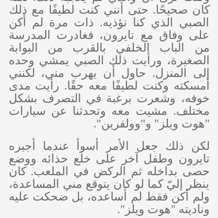
كان صحيحًا. حتى أنني كنت لطيفًا مع ذلك
الصبي الذي كنا نؤذيه. ذات مرة لم أكن
على وفاق مع تايرون، فغادرت المدرسة
من الباب الخلفي بالقرب من البوابة
الصغيرة، ورأيت ذلك الصبي يمشي وحده
إلى المنزل. حاول أن يهرب مني، لكنني
أمسكته وكنت لطيفًا معه حقًا. رأيت مدى
خوفه، وشعرت برغبة في التصرف بشكل
مختلف. مشيت معه وتحدثنا عن سيارات
"هوت ويلز" و"وولفرين".
لكن ذلك جعل الأمر أسوأ عندما أجبره
تايرون وطفل آخر على خلع حذائه ووضع
حصى بداخله ثم الركض في الملعب. كان
ينظر إليّ كما لو كان يتوقع مني المساعدة،
ولم أكن فقط لم أساعده، بل ضحكت عليه
وناديته "هوت ويلز".