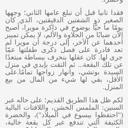
فقدا تانيا قبل أن تبلغ عامها الثاني؛ وجهها
الصغير ذو الشفتين الدقيقتين، الذي كان
يومًا ما حيًّا بوضوح في ذاكرة مويرا، أصبح
الآن ضبابًا من الحلاوة والألم، لا يمكن تمييز
أحدهما عن الآخر، إلى درجة أن مويرا لم
تعد قادرة على فصل ذكرى طفلتها عمّا
جرى لها. كان عقلها ينحرف ببساطة مبتعدًا
عن تلك البقعة... ثم التقت بإيدي في منزل
السيدة بوتشي، وانهار زواجها تمامًا.على
الأقل، بقي لها شيء من المال من بيع
المنزل.
لكم ظل هذا الطريق القديم؛ على حاله عبر
السنين: الملمس الخشن، واللافتات البالية
("احتفظوا بيسوع في الميلاد")، والخضرة
الكثيفة التي تندفع عبر كل بقعة خالية،