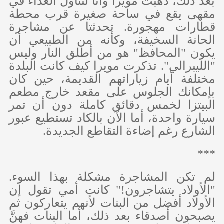
بعد ذلك، ذهبت مويرا وآنا لتناول الغداء في
مقهى يقع في ساحة صغيرة قرب محطة
قطارات مهجورة. تحدثتا عن مشاجرة
الحانة السخيفة، وكأنه من الطبيعي أن
يكون "المحافظ" هو من أطلق النار وليس
"الليبرالي". تذكرت مويرا كيف كانت البلدة
مختلفة أيام زياراتهم القديمة، حين كان
بإمكانك الجلوس على مقعد خارج مطعم
البيتزا لخمس دقائق كاملة دون أن تمر
سيارة واحدة، أما الآن بالكاد تستطيع عبور
الشارع رغم إضاءة التقاطع الجديدة.
***
لم تكن المشاجرة مشكلة بهذا السوء.
"الأولاد يتشاجرون!" كانت أمي تقول إن
الأولاد أفضل من البنات لأنهم يتعاركون ثم
يصبحون أصدقاء بعد ذلك، أما البنات فهنَّ