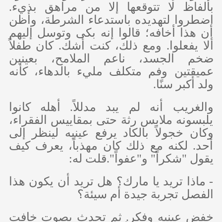
بألفاظ لا تتوقعها إلا من مراهق بذيء.
اضطروا لتهديده باستدعاء الشرطة، وأظن
أن هذا أخافه؛ قالوا إنه بكى وتوسل إليهم
ألا يفعلوا. ومع ذلك، كنت أشك. كان طفلاً
ضخم الجسد، ناعم الملامح، بعينين
عميقتين وفم متكلف مليء بالدهاء، كأنه
ولد أكبر سنًا.
والغريب أنه لم يبد مدللاً. أهله كانوا
يلبسونه ملابس رثة حتى بمقاييس الفقراء،
وكان خجولاً بالكاد يرفع عينيه لينظر إلى
أحد. لكنه مع ذلك كان مهذباً، يعرف كيف
يقول "شكراً" و"عفواً".قلت له:
- ماذا تريد يا مارك؟ هل تريد أن يكون هذا
الفصل تجربة جيدة أم سيئة؟
خفض عينيه وفكر. ثم تحدث بصوت خافت