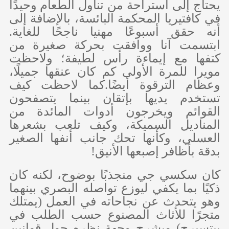
يحتاج إلى استراحة من تناول الطعام وحيدًا
في كافتيريا المحكمة البائسة، بالإضافة إلى
أنه حقق أسبوعًا مهنيا ناجحًا للغاية.
ابتسمت آنا ووافقت بحركة صغيرة من
كتفها مع إيماءة رأس لطيفة؛ ولاحظت
مويرا للمرة الأولى كم كان عنقها جميلًا،
وعظام الترقوة أيضًا.كما لاحظت كيف
تستخدم يديها بإتقان بينما يتصفحون
القوائم ويخرجون أدوات المائدة من
المناديل السميكة، وكيف تلعب بشعرها
العسلي، وكأنها تحك جانب أنفها الصغير
بدقة بأظافر إصبعها الأنيق!
كان سكسي جي منجذبًا بوضوح، لكنه كان
ذكيًا بما يكفي ليوزع تواصله البصري بينهما
وهو يتحدث عن نجاحاته في العمل (يمتلك
متجرًا للأثاث المصنوع حسب الطلب في
بيتسبرج) ويشرح وجهة نظره حول قوانين