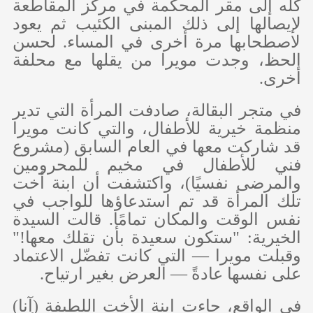
كله إلى مقر المحكمة في مركز المقاطعة
لإيصالها إلى ذلك المبنى الكئيب ثم يعود
لاصطحابها مرة أخرى في المساء. لحسن
الحظ، وجدت مويرا من يقلها مع محلفة
أخرى.
في متجر البقالة، صادفت المرأة التي تدير
منظمة خيرية للأطفال، والتي كانت مويرا
قد شاركت معها في العام السابق (مشروع
فني للأطفال في مخيم للمحرومين
والمرضى نفسيًا)، واكتشفت أن ابنة أخت
تلك المرأة قد تم استدعاؤها للواجب في
نفس الوقت والمكان تمامًا. قالت السيدة
الخيرية: "ستكون سعيدة بأن تقلك معها!"
وقبلت مويرا — التي كانت تفضّل الاعتماد
على نفسها عادةً — العرض بغير ارتياح.
في الواقع، جاءت ابنة الأخت اللطيفة (آنا)