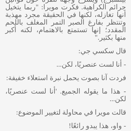
جرائم الكراهية. فكرت مويرا: "ربما يتخيل
أنها تغازله، لكنها في الحقيقة مجرد مهذبة
وتنتظر بفارغ الصبر التمر المغلف باللحم
المقدد؛ إنها تستمتع بالاهتمام، لكنه أكبر
منها بكثير."
قال سكسي جي:
- أنا لست عنصريًا، لكن...
فردت آنا بصوت يحمل نبرة استعلاء خفيفة:
- هذا ما يقوله الجميع. 'أنا لست عنصريًا،
لكن...
قالت مويرا في محاولة لتغيير الموضوع:
- واو، هذا يبدو رائعًا!