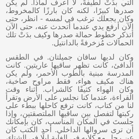
التي بدَتْ لطيفةً، لا أعرف لماذا. لم يكن
صدرها كبيرًا، لكنه كان بارزًا كالمخروط،
وكان يجعلك ترغب في لمسه - انظر، حتى
الآن أرفع يدي عندما أتحدث عنه، حتى الآن
أتذكر خطوط حمالة صدرها وكيف بدَتْ تلك
الحمالات مُزخرفةً بالدانتيل.
وكان لديها ساقان جميلتان. في الطقس
الدافئ، كانت تظهر ساقيها عاريتين. كانت
المدرسة مبنية بالطوب الأحمر، ولم يكن
هناك مكيف هواء، فقط مراوح صاخبة،
وكان الهواء كثيفًا كالشراب. أثناء وقت
القراءة، عندما كنا نجلس على الأرض وتقرأ
لنا من كتاب، كانت ترفع كاحلها ببطء على
ركبتها لتفصل بين ساقيها الملتصقتين، وإذا
جلستَ في المكان المناسب، كان بإمكانك
أن ترى سروالها الداخلي. أحد الكتب كان
عن رجل مع كلابه في الغابة ليلًا في الشتاء،