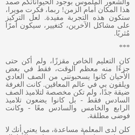
والشعور الملموس بوجود الحيواناتكم صمد
هذا المكان أمام الزمن! ربما، فكرت مويرا،
ستكون هذه التجربة مفيدة. لعل التركيز
على مشاكل الآخرين، كتغيير، سيكون أمرًا
مُثريًا.
***
كان التعليم الخاص مقززًا، ولم أكن حتى
جزءًا منه معظم الوقت، فقط في بعض
الأحيان كانوا يسحبونني من الصف العادي
ويلقون بي في عالم المعاقين. كانت الغرفة
ضيقة جدًا، ولم تكن مخصصة لتلاميذ الصف
السادس فقط - بل كانوا يضعون تلاميذ
الرابع والخامس والسادس معًا - وكانت
فوضى مطلقة.
كلن لدى المعلمة مساعدة، مما يعني أنك لا