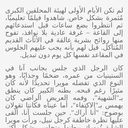
لم تكن الأيام الأولى لهيئة المحلفين الكبرى
مُثمرة بشكل خاص. شاهدوا فيلمًا تعليميًا،
ثم انتظروا بضع ساعات قبل استدعائهم
إلى القاعة – غرفة عادية بلا نوافذ، تفوح
منها روائح بشرية عالقة في الأثاث القديم
المُتآكل. قيل لهم بأنه يجب عليهم الجلوس
في المقاعد نفسها كل يوم دون تبديل.
كان الرجل الذي جلس بجانب آنا في
الستينيات من عمره، ضخمًا وجذابًا، وهو
النوع الذي تفضله مويرا تحديدًا لأنه كان
مثيرًا رغم قبحه. بطنه الكبير كان ينطق
بـ"الشهية"، وفمه العريض الراضي كان
يهمس بـ"الاكتفاء"، أما عيناه فكانتا تقولان
بوضوح: "أنا أراك". حين جلست آنا، ألقى
عليها نظرة خاطفة كرجل نبيل، ورأت مويرا
الشابة تُمسك ببطنها وتجلس بشكلٍ أكثر