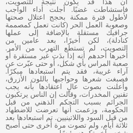
أن هذا قد يكون نتيجة للتصويت،
فاستشاطت غضبًا. أجلت أداء الواجب
لأطول فترة ممكنة بحجج اعتلال صحتها
وصعوبة العمل الحر (كانت تعمل كمصممة
جرافيك مستقلة بالإضافة إلى عملها
كنادلة)، لكن أخيرًا، بعد عامين من
التصويت، لم تستطع التهرب من الأمر.
أخبرها أحدهم أنه إذا بدَت غير مستقرة أو
صعبة المراس بأي شكل، أو حتى عبّرت عن
آراء غريبة، فقد يتم استبعادها مبكرًا.
فصبغت شعرها وحواجبها باللون الأزرق،
وأعلنت بصوت عالٍ اعتقادها بأنه يجب
تقنين المخدرات، وقالت إن الناس يرتكبون
الجرائم بسبب التحكم الذهني من قبل
الحكومة، وزعمت أنها تعرضت للاضطهاد
من قبل السود واللاتينيين. تم استبعادها بعد
ثلاثة أيام، ولم تصوت مرة أخرى حتى أصبح