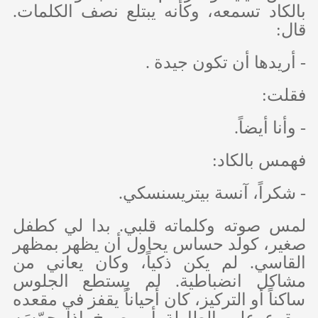
بالكاد تسمعه، وكأنه يبتلع نصف الكلمات.
قال:
- أريدها أن تكون جيدة .
فقلت:
- وأنا أيضاً.
فهمس بالكاد:
- شكراً، آنسة بيتريسنسكي.
لمس صوته وكلماته قلبي. بدا لي كطفل
صغير، كولد حساس يحاول أن يظهر بمظهر
القاسي. لم يكن ذكياً، وكان يعاني من
مشاكل انضباطية. لم يستطع الجلوس
ساكناً أو التركيز، كان أحياناً يقفز في مقعده