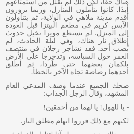
هناك حقًا، لكن ذلك لم يقلل من استمتاعهم
أبدًا. كانوا يتأملون المنازل، وربما يزورون
أقدم مدينة ملاهي في الولاية، ثم يتناولون
الآيس كريم في مطعم البيتزا قبل العودة
إلى المنزل. لم تستطع مويرا تخيل حدوث
إطلاق نار هناك، وفي ليلة الحادث، لم
يُصب أحد. فقد تشاجر رجلان في منتصف
العمر حول السياسة، وتدحرجا على الأرض
يلكمان بعضهما حتى طُردا، ثم أطلق
أحدهما رصاصة تجاه الآخر بالخطأ.
ضحك الجميع عندما وصف المدعي العام
المشهد، وقال الرجل الجذاب:
- يا للهول! يا لهما من أحمقين!
لكنهم مع ذلك قرروا اتهام مطلق النار.