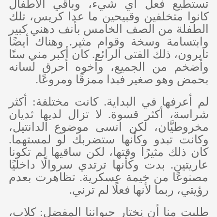
تستطيع فعل أي شيء، وباقي الأطفال
كانوا متخلفين وقبيحين ما عدا كريس، تلك
الطفلة من الصف الخامس بأنف دهني كبير
وابتسامة وسخة وقوام مثير. وهناك أيضًا
تايرون، ذلك الفتى الرائع. كان أكبر مني سنًا
وأضخم من الجميع، وأخوه أحرق لسانه
بحمض وهو صغير فبدا ممزقًا ومروعًا.
لم أعرفها في البداية. كانت مختلفة: أكثر
شراسة، أكثر قسوة. لا تزال لديها ثديان
مخروطيَّان، لكن انسى موضوع الدانتيل،
وكانت تبدو وكأنها ستضربك لو لمستهما.
كان ذلك مثيرًا وقتها، لكن ساقيها لم تكونا
عاريتين. بدت وكأنها ترتدي سروالًا داخليًا
مصنوعًا من خيمة عسكرية. تظاهرت بعدم
رؤيتي، ربما لأنها فعلًا لم ترني.
طلبت منا أن نختار حيواننا المفضل: كلاب،