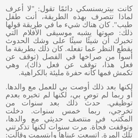
كانت بيتريسنسكي دائمًا تقول: "لا أعرف
لماذا تتصرف بهذه الطريقة، أنت طفل
طيب". كان هناك شيء ما في طريقة قولها
ذلك: صوتها يشبه موسيقى الأفلام التي
تخبرك أن شيئًا سيئًا على وشك الحدوث
بقطع النظر عما تفعله. كان ذلك بطريقة ما
أسوأ من صراخها في الفصل (توقف عن
فعل هذا، توقف عن فعل ذاك)، وهي
تكمش فمها كأنه حفرة مليئة بالكراهية.
لكنها بعد ذلك أوصت بي للعمل مع والدها.
أو ربما لم توصِ بي، لكنها لم تخبره بعدم
توظيفي. حدث ذلك بعد سنوات من
تخرجي، ربما خمس سنوات. دخلت
المكتب في منتصف حديثي مع والدها،
وتوقفت فجأة. مرت سنوات لكنها تذكرتني
تلك المرة. اتسعت عيناها وابتسمت وقالت: