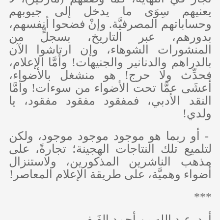
يعنيهم سِوَى ما يدخل إلى جيوبهم
وحساباتهم المصرفيَّة. وإنْ فضحوا أنفسهم،
بدورهم، عبر التاريخ، بسجلٍّ من
المنشورات الشوهاء، وإن ارتاشوا الآن
بالدراهم والدنانير والجنيهات! وأمَّا الإعلام،
فحدِّث ولا حرج! هو منشغل بالأضواء،
أعشَى عمَّا تحت الأضواء من سوءات! وأمَّا
النقد الأدبي، فمفقود مفقود مفقود، يا
ولدي!
- أو ربما هو موجود موجود موجود، ولكن
لتلميع تلك النتاجات الهجينة؛ تجارةً، على
مذهب الناشرين المذكورين، ولاستنزال
أضواء وهميَّة، على طريقة الإعلام المعاصر!
***
أ. د. عبد الله بن أحمد الفَيفي