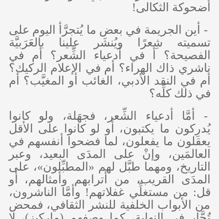
أضحوكة الثكالى!
- أين الجريمة في بعض ما يُتجرَّأ اليوم على
تسميته شِعرًا ويُنشَر علينا بالعَرَبيَّة
الفصيحة؟ أ في أدعياء الشِّعر؟ أم في
ناشري ذاك الهراء؟ أم في الإعلام الركيك؟
أم في النقد الأدبي، الغائب أو المغيَّب؟ أم
في ذلك كلِّه؟
- أمَّا أدعياء الشِّعر، فجهَلة، ولو كانوا
يُدرِكون ما يكتبون، أو لو كانوا على الأقل
يعقلون ما يفعلون، لما فضحوا أنفسهم في
العالمَين، وإنْ على المدَى البعيد، وعبر
التاريخ، ومهما طبَّل لهم «المطبِّلون»، على
المدَى القريب، من أترابهم وأمثالهم، أو
قل: من مستغلِّي غفلاتهم! وأمَّا الناشرون،
من الأبواب الخلفية للنشر الثقافي، فمحض
تُجَّار في النهاية، كما وصفهم (ماركيز)، لا