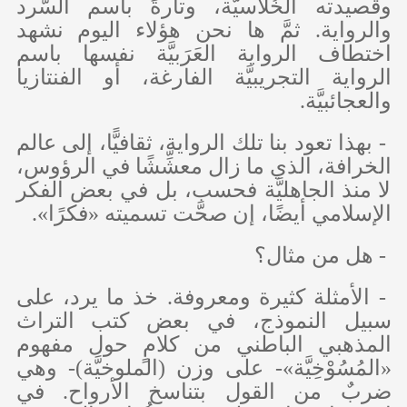
وقصيدته الخُلاسيَّة، وتارةً باسم السَّرد
والرواية. ثمَّ ها نحن هؤلاء اليوم نشهد
اختطاف الرواية العَرَبيَّة نفسها باسم
الرواية التجريبيَّة الفارغة، أو الفنتازيا
والعجائبيَّة.
- بهذا تعود بنا تلك الرواية، ثقافيًّا، إلى عالم
الخرافة، الذي ما زال معشِّشًا في الرؤوس،
لا منذ الجاهليَّة فحسب، بل في بعض الفكر
الإسلامي أيضًا، إن صحَّت تسميته «فكرًا».
- هل من مثال؟
- الأمثلة كثيرة ومعروفة. خذ ما يرد، على
سبيل النموذج، في بعض كتب التراث
المذهبي الباطني من كلامٍ حول مفهوم
«المُسُوْخِيَّة»- على وزن (الملوخيَّة)- وهي
ضربٌ من القول بتناسخ الأرواح. في