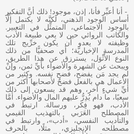
- أنا أعبِّر فأنا، إذن، موجود! ذلك أنَّ التفكير
أساس الوجود الذهني، لكنَّه لا يكتمل إلَّا
بالوجود الاجتماعي، المتمثِّل في التعبير.
والكاتب الروائي حين لا يعي طبيعة الأدب
وظيفته لا يعدو أن يكون خرِّيج تلك
المدرسة الإخباريَّة؛ أي صحفيًّا من ذلك
النوع الأَثْوَل، يسترزق عن هذا الطريق،
ويبحث عن الشهرة والأضواء بأيِّ ثمن، وإنْ
لم يجد مَن يفضح، فضح نفسه. وكثير من
الأعمال هي بالفعل فضحٌ لأصحابها أكثر من
أيِّ شيءٍ آخر، وهم قد يسعون إلى ذلك
سعيًا، ما دام يُدِرُّ عليهم المال والأضواء. أمَّا
الأدب، فهو فِكر، ورسالة. ارتبط في
المصطلح العَرَبي بالتهذيب القيمي
والتأديب النفسي، «أدب»، وارتبط في
مصطلحه الإنجليزي، مثلًا، بالحرف