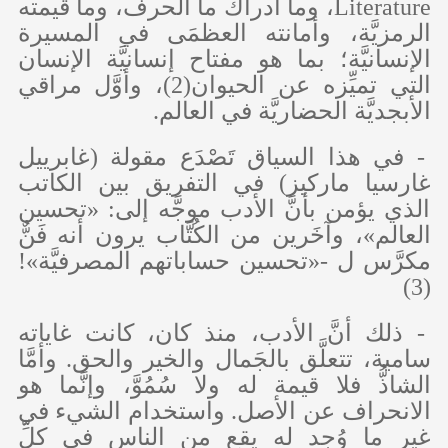
Literature
، وما أدراك ما الحرف، وما قيمته
الرمزيَّة، وأمانته العظمَى في المسيرة
الإنسانيَّة؛ بما هو مفتاح إنسانيَّة الإنسان
التي تميِّزه عن الحيوان(2)، وأوَّل مراقي
الأبجديَّة الحضاريَّة في العالم.
- في هذا السياق تَصْدَع مقولة (غابرييل
غارسيا ماركيز) في التفريق بين الكاتب
الذي يؤمن بأنَّ الأدب موجَّه إلى: «تحسين
العالم»، وآخَرين من الكُتَّاب يرون أنه فَنٌّ
مكرَّس ل -«تحسين حساباتهم المصرفيَّة»!
(3)
- ذلك أنَّ الأدب، منذ كان، كانت غاياته
سامية، تتعلَّق بالجَمال والخير والحق. وأمَّا
الشاذُّ فلا قيمة له ولا سُمُوَّ، وإنَّما هو
الانحراف عن الأصل. واستخدام الشيء في
غير ما وُجِد له يقع من الناس في كلِّ