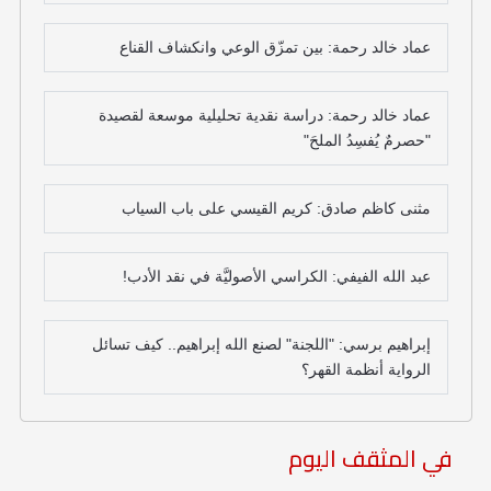
عماد خالد رحمة: بين تمزّق الوعي وانكشاف القناع
عماد خالد رحمة: دراسة نقدية تحليلية موسعة لقصيدة
"حصرمٌ يُفسِدُ الملحَ"
مثنى كاظم صادق: كريم القيسي على باب السياب
عبد الله الفيفي: الكراسي الأصوليَّة في نقد الأدب!
إبراهيم برسي: "اللجنة" لصنع الله إبراهيم.. كيف تسائل
الرواية أنظمة القهر؟
في المثقف اليوم