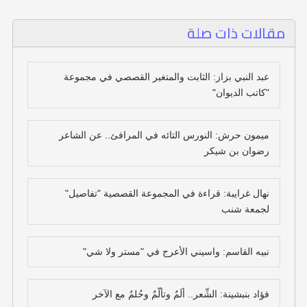
مقالات ذات صلة
عبد النبي بزاز: الثابت والمتغير القصصي في مجموعة
"كاتب الديوان"
ميمون حرش: النورس التائه في المرافئ.. عن الشاعر
رضوان بن شيكر
نهال غرايبة: قراءة في المجموعة القصصية "تفاصيل"
لجمعة شنب
نبيه القاسم: واسيني الأعرج في "مستر ولا شي"
فؤاد بنبشينة: الشِّعر.. ألَمٌ وتألّمٌ وحُلمٌ مع الآخر