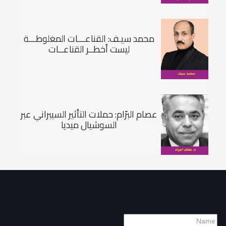
محمد سيـف: القناعـــات المغلوطـــة
ليست أخطــر القناعــات
عصام البرّام: حملات التأثير السيبراني عبر
السوشيال ميديا