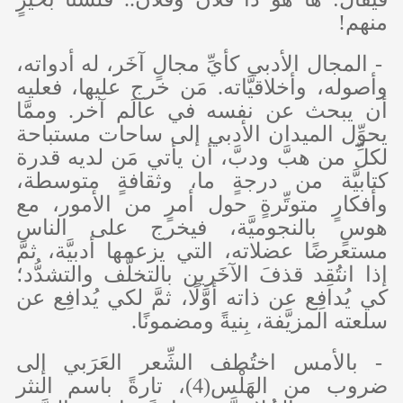
منهم!
- المجال الأدبي كأيِّ مجالٍ آخَر، له أدواته،
وأصوله، وأخلاقيَّاته. مَن خرج عليها، فعليه
أن يبحث عن نفسه في عالَم آخر. وممَّا
يحوِّل الميدان الأدبي إلى ساحات مستباحة
لكلِّ من هبَّ ودبَّ، أن يأتي مَن لديه قدرة
كتابيَّة من درجةٍ ما، وثقافةٍ متوسطة،
وأفكارٍ متوتِّرةٍ حول أمرٍ من الأمور، مع
هوسٍ بالنجوميَّة، فيخرج على الناس
مستعرضًا عضلاته، التي يزعمها أدبيَّة، ثمَّ
إذا انتُقِد قذفَ الآخَرين بالتخلُّف والتشدُّد؛
كي يُدافِع عن ذاته أوَّلًا، ثمَّ لكي يُدافِع عن
سلعته المزيَّفة، بِنيةً ومضمونًا.
- بالأمس اختُطف الشِّعر العَرَبي إلى
ضروب من الهَلْس(4)، تارةً باسم النثر