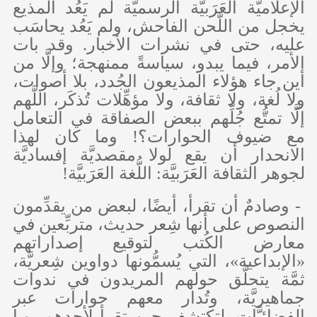
الإعلاميَّة العَرَبيَّة الرسميَّة لم يَعُد المذيع
يخجل من اللَّحن الفاحش، ولم يَعُد يحاسَب
عليه، حتى في نشرات الأخبار. وقد بات
الأمر، فيما يبدو، سياسةً ممنهجة؛ وإلَّا من
أين جاء هؤلاء المذيعون الجُدد، بلا أصوات،
ولا لُغة، ولا ثقافة، ولا مؤهِّلات تُذكَر، اللَّهم
إلَّا تمتُّع جُلِّهم ببعض الصفاقة في التعامل
مع ضيوف الحوارات؟! وما كان لهذا
الانحدار أن يقع لولا مقصديَّة إفساديَّة
لجوهر الثقافة العَرَبيَّة: اللُّغة العَرَبيَّة!
- وصادمٌ أن تقرأ، أيضًا، لبعض من يقدِّمون
النصوص على أنها شِعر حديث، متربِّعين في
معارض الكُتب لتوقيع إصداراتهم
«الإبداعية»، التي يُسمُّونها دواوين شِعريَّة،
ثمَّة يتحلَّق حولهم المريدون في ندوات
جماهيريَّة، وتُدار معهم حوارات عبر
الفضائيَّات. لتكتشف حين تقرأ لأحدهم- ويا