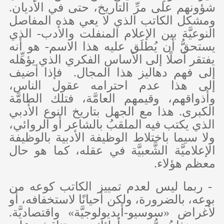
شؤونهم على مرِّ التاريخ، حتى في الأديان.
ومشكل الكاتب الذي لا يعي هذه المفاصل
النوعيَّة بين الإعلام المنفلت والأدب- الذي
يستحقُّ أن يُطلَق عليه هذا الاسم- هو أنه
يفتقر أصلًا إلى الأساس الفكري الذي يؤهِّله
إلى فهم دهاليز هذا المجال. فإذا أضيف
إلى هذا عدم احترامه عقول الناس،
وأذواقهم، وقيمهم العامَّة، فتلك الطامَّة
الكبرى. هذا مع الجهل بتاريخ النوع الأدبي
الذي يكتب فيه الملقبُ بالشاعر أو الروائي،
ولا سيما باختلاط الوظيفة الأدبية بالوظيفة
الإعلاميَّة الشَّعبيَّة في عقله، كما هو حال
معظم هؤلاء.
- ربما ليس لعدم تمييز الكاتب كوعه من
بوعه، بالضرورة، ولكن أحيانًا لاستخفافه، أو
لأغراض «سوسيو-أيديولوجيَّة» واقتصاديَّة.