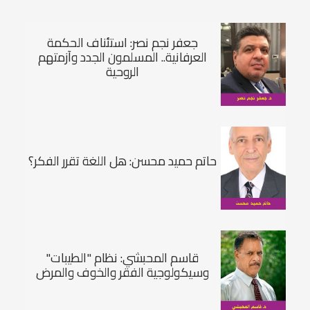
جعفر نجم نصر: استئناف الحكمة
العرفانية.. المسلمون الجدد وآزمتهم
الروحية
حاتم حميد محسن: هل اللغة تقرر الفكر؟
قاسم المحبشي: نظام "الطيبات"
وسيكولوجية الفقر والخوف والمرض