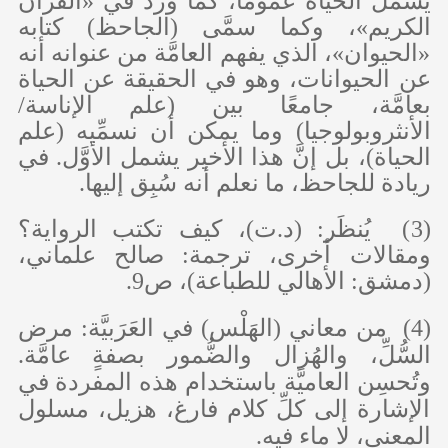
يشمل الحياة عمومًا، كما ورد في «القرآن
الكريم»، وكما سمَّى (الجاحظ) كتابه
«الحيوان»، الذي يفهم العامَّة من عنوانه أنه
عن الحيوانات، وهو في الحقيقة عن الحياة
بعامَّة، جامعًا بين (علم الإناسة/
الأنثروبولوجيا) وما يمكن أن نسمِّيه (علم
الحياة)، بل إنَّ هذا الأخير يشمل الأوَّل. في
ريادة للجاحظ، ما نعلم أنه سُبِق إليها.
(3) يُنظَر: (د.ت)، كيف تكتب الرواية؟
ومقالات أخرى، ترجمة: صالح علماني،
(دمشق: الأهالي للطباعة)، ص9.
(4) من معاني (الهَلْس) في العَرَبيَّة: مرض
السُّلِّ، والهُزال والضُّمور بصفةٍ عامَّة.
وتُحسِن العاميَّة باستخدام هذه المفردة في
الإشارة إلى كلِّ كلام فارغ، هزيل، مسلول
المعنى، لا ماء فيه.