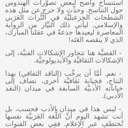
استنساخ واضح لبعض تصوُّرات الهندوس
حول التناسخ. وحدِّث ولا حرج عن مثل هذه
الشطحات الخزعبليَّة في التُّراث العَرَبي
والإسلامي. ليأتي ذلك التيَّار من الرواية
المعاصرة ليعيدها جذعةً في عقلنا المبارك،
الذي لا ينقصه العَتَه!
- القضيَّة هنا تتجاوز الإشكالات الفنيَّة، إلى
الإشكالات الثقافيَّة والأيديولوجيَّة.
- نعم. أمَّا أن يرحِّب (الناقد الثقافي) بهذا
النتاج، فخيانة ثقافيَّة أخرى، تضاف إلى
خياناته الأدبيَّة السابقة في ميدان (النقد
الأدبي).
- ليس هذا في ميدان الأدب فحسب، بل
أنت تشهد اليوم أنَّ اللُّغة العَرَبيَّة نفسها
تُختطف عبر الإعلام. ففي بعض القنوات