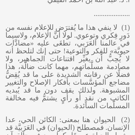
....................
(1) لا ينفي هذا ما يُفترَض للإعلام نفسه من
دَورٍ فِكري وتوعوي. لولا أنَّ الإعلام، ولاسيما
في عالمنا العَرَبي، تطغَى عليه «مضادَّات
حيويَّة» للفِكر والتوعية! حتى إنك لتلحظ أنه
لا يُحِبُّ أن يغيِّر اقتناعات الجماهير، ولا
مصادمة مسلَّماتهم، مهما كانت ضالَّة، هذا
فضلًا عن رقابته الشديدة على ما قد يُقِضُّ
مضاجع المؤسَّسات بأفكار الإصلاح والتغيير
المشبوهة. ولذلك يقف دون ما قد يُبديه
الكاتب من نقدٍ أو رأيٍ يشتمُّ فيه مخالفة
المسلَّمات السائدة.
(2) الحيوان هنا بمعنى: الكائن الحي، عدا
الإنسان. فمصطلح (الحيوان) في العَرَبيَّة قد