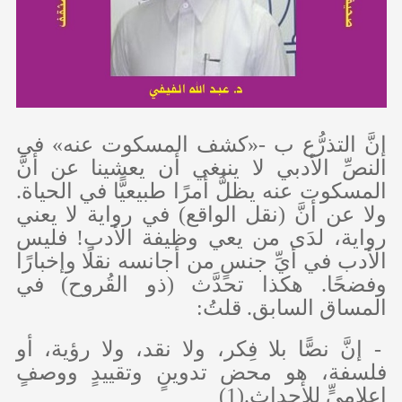
إنَّ التذرُّع ب -«كشف المسكوت عنه» في
النصِّ الأدبي لا ينبغي أن يعشينا عن أنَّ
المسكوت عنه يظلُّ أمرًا طبيعيًّا في الحياة.
ولا عن أنَّ (نقل الواقع) في رواية لا يعني
رواية، لدَى من يعي وظيفة الأدب! فليس
الأدب في أيِّ جنسٍ من أجانسه نقلًا وإخبارًا
وفضحًا. هكذا تحدَّث (ذو القُروح) في
المساق السابق. قلتُ:
- إنَّ نصًّا بلا فِكر، ولا نقد، ولا رؤية، أو
فلسفة، هو محض تدوينٍ وتقييدٍ ووصفٍ
إعلاميٍّ للأحداث.(1)