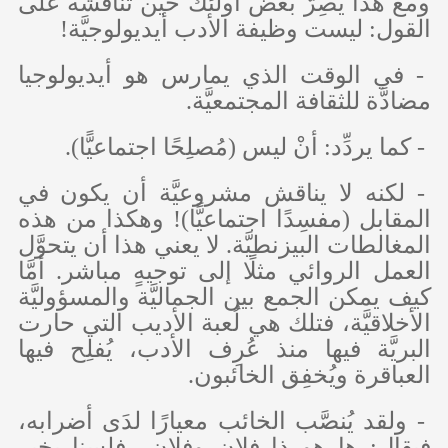
ومع هذا يُصِرُّ بعض أولئك حين تناقشه على
القول: ليست وظيفة الأدب أيديولوجيَّة!
- في الوقت الذي يمارس هو أيديولوجيا
مضادَّة للثقافة المجتمعيَّة.
- كما يردِّد: أنْ ليس (مُصلِحًا اجتماعيًّا).
- لكنه لا يناقش مشروعيَّة أن يكون في
المقابل (مفسِدًا اجتماعيًّا)! وهكذا من هذه
المغالطات البيزنطيَّة. لا يعني هذا أن يتحوَّل
العمل الروائي مثلًا إلى توجيهٍ مباشر. أمَّا
كيف يمكن الجمع بين الجماليَّة والمسؤوليَّة
الأخلاقيَّة، فتلك هي لُعبة الأديب التي حارت
البريَّة فيها منذ عُرِف الأدب، يُفلِح فيها
العباقرة ويُخفِق الخائبون.
- ولقد يُنصَّب الخائب معيارًا لدَى أضرابه،
فيقال: ها هو ذا فلان وفلان.. فلسنا بخيرٍ