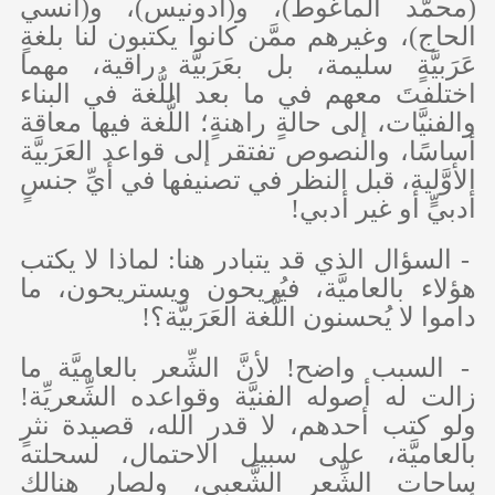
(محمَّد الماغوط)، و(أدونيس)، و(أنسي
الحاج)، وغيرهم ممَّن كانوا يكتبون لنا بلغةٍ
عَرَبيَّةٍ سليمة، بل بعَرَبيَّة راقية، مهما
اختلفتَ معهم في ما بعد اللُّغة في البناء
والفنيَّات، إلى حالةٍ راهنةٍ؛ اللُّغة فيها معاقة
أساسًا، والنصوص تفتقر إلى قواعد العَرَبيَّة
الأوَّلية، قبل النظر في تصنيفها في أيِّ جنسٍ
أدبيٍّ أو غير أدبي!
- السؤال الذي قد يتبادر هنا: لماذا لا يكتب
هؤلاء بالعاميَّة، فيُريحون ويستريحون، ما
داموا لا يُحسنون اللُّغة العَرَبيَّة؟!
- السبب واضح! لأنَّ الشِّعر بالعاميَّة ما
زالت له أصوله الفنيَّة وقواعده الشِّعريِّة!
ولو كتب أحدهم، لا قدر الله، قصيدة نثرٍ
بالعاميَّة، على سبيل الاحتمال، لسحلته
ساحات الشِّعر الشَّعبي، ولصار هنالك