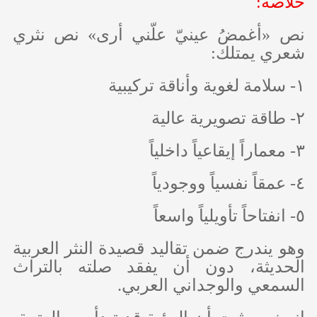
خلاصة:
نص «أغمضُ عينيّ علّني أرى» نص نثري
شعري يمتلك:
١- سلامة لغوية وأناقة تركيبية
٢- طاقة تصويرية عالية
٣- معماراً إيقاعياً داخلياً
٤- عمقاً نفسياً ووجودياً
٥- انفتاحاً تأويلياً واسعاً
وهو يندرج ضمن تقاليد قصيدة النثر العربية
الحديثة، دون أن يفقد صلته بالتراث
السمعي والوجداني العربي.