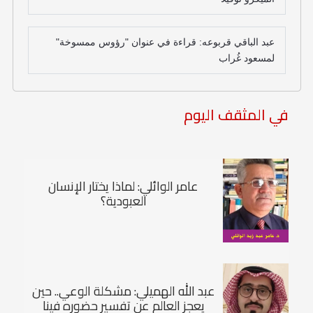
عبد الباقي قربوعه: قراءة في عنوان "رؤوس ممسوخة"
لمسعود غُراب
في المثقف اليوم
عامر الوائلي: لماذا يختار الإنسان
العبودية؟
عبد الله الهميلي: مشكلة الوعي.. حين
يعجز العالم عن تفسير حضوره فينا