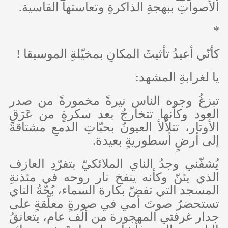
الأصواتِ ببهجةِ الذاكرةِ وتعاستها القاسية.
*
كأنّي أعيدُ تأثيثَ المكانِ بمخيّلةِ الموسيقا !
يا لغرابةِ المشهد:
تبزغُ وجوه الناس نيرةً مخمورةً من صدر
العود وكأنها تتخارجُ بعد سكرةٍ من عَرَقِ
الأوتار، تتلألأ العيونُ بحبّاتِ الدمعِ مشتاقةً
إلى أرضٍ أسطوريةٍ بعيدة.
يُشفّني وجدُ الناي الملائكيّ بتفرّدِ العازف
الذي يئنّ وكأنه ينفخ نار روحه في مئذنةِ
المسجد التي تفضّ بكارة السماﺀ، بُحّةُ الناي
تستحضرُ صوتَ أمي في صورةٍ معلّقةٍ على
جدار غرفتي المهجورة من ألف عام، يتعانقُ