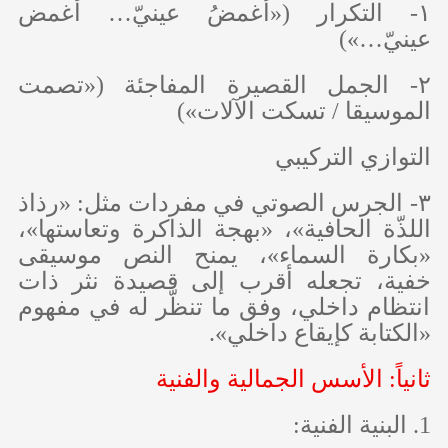
١- التكرار («أغمضُ عينيّ… أغمض
عينيّ…»)
٢- الجمل القصيرة المفاجئة («تصمت
الموسيقا / تسكت الآلات»)
التوازي التركيبي
٣- الجرس الصوتي في مفردات مثل: «رذاذ
اللذّة الحافية»، «بهجة الذاكرة وتعاستها»،
«بكارة السماء»، يمنح النص موسيقى
خفية، تجعله أقرب إلى قصيدة نثر ذات
انتظام داخلي، وفق ما تنظّر له في مفهوم
«الكتابة كإيقاع داخلي».
ثانياً: الأسس الجمالية والفنية
1. البنية الفنية: