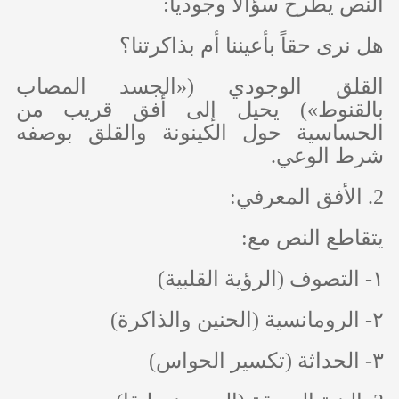
النص يطرح سؤالاً وجودياً:
هل نرى حقاً بأعيننا أم بذاكرتنا؟
القلق الوجودي («الجسد المصاب
بالقنوط») يحيل إلى أفق قريب من
الحساسية حول الكينونة والقلق بوصفه
شرط الوعي.
2. الأفق المعرفي:
يتقاطع النص مع:
١- التصوف (الرؤية القلبية)
٢- الرومانسية (الحنين والذاكرة)
٣- الحداثة (تكسير الحواس)