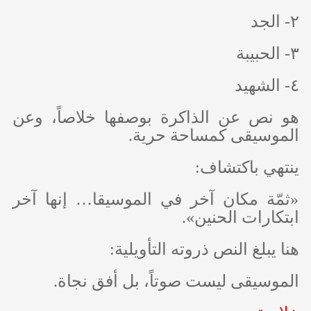
٢- الجد
٣- الحبيبة
٤- الشهيد
هو نص عن الذاكرة بوصفها خلاصاً، وعن
الموسيقى كمساحة حرية.
ينتهي باكتشاف:
«ثمّة مكان آخر في الموسيقا… إنها آخر
ابتكارات الحنين».
هنا يبلغ النص ذروته التأويلية:
الموسيقى ليست صوتاً، بل أفق نجاة.