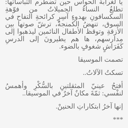
يا لغرابة الحواس حين تضطرم التباساتها:
تطلعُ النساﺀُ الجميلاتُ من فوّهةِ
السكسافونِ بهدوﺀٍ آسِرٍ كرائحةِ التفاح في
السوق، تنهضُ الكمنجةُ، ترشّ صوتها بين
الأزقةِ وتوقظ الأطفال النائمين ليذهبوا إلى
مدارسهم، ها هم يطيرونَ إلى الدرسِ
كَفَرَاشٍ شغوفٍ بالضوﺀ.
تصمت الموسيقا
تسكتُ الآلاتُ..
أفتحُ عينيّ المثقلتينِ بالسُّكْرِ وأهمسُ
لنفْسي: ثمّةَ مكانٌ آخرٌ في الموسيقا..
إنها آخرُ ابتكاراتِ الحنينْ.
***