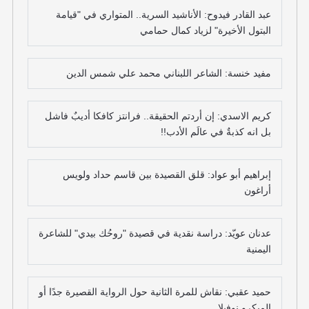
عبد القادر فيدوح: الأناشيد السرية.. المتواري في "قيامة
البتول الأخيرة" لزياد كمال حمامي
مفيد خنسة: الشاعر اللبناني محمد علي شمس الدين
كريم الاسدي: إن أردتم الحقيقة.. فرانتز كافكا أديبٌ فاشل
بل انه كذبةٌ في عالَم الأدب!!
إبراهيم أبو عواد: قلق القصيدة بين قاسم حداد ولويس
أراغون
عدنان عويّد: دراسة نقدية في قصيدة "روحُك بيدي" للشاعرة
اليمنية
حميد عقبي: نقاش للمرة الثانية حول الرواية القصيرة جدًا أو
الميكرو نوفيلا