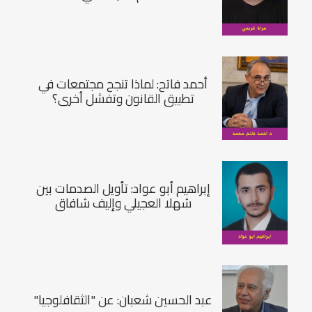
أحمد فاتح: لماذا تنجح مجتمعات في
تطبيق القانون وتفشل أخری؟
إبراهيم أبو عواد: تأويل الصدمات بين
شهلا العجيلي وإليف شافاق
عبد الحسين شعبان: عن "الثقافلوجيا"