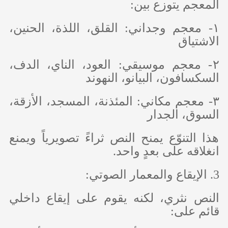
المعجم يتوزع بين:
١- معجم وجداني: القلق، اللذة، الحنين،
الاشتياق
٢- معجم موسيقي: العود، الناي، الدف،
السكسافون، البيانو، النهوند
٣- معجم مكاني: المئذنة، المسجد، الأزقة،
السوق، الجدار
هذا التنوّع يمنح النص ثراءً تصويرياً ويمنع
انغلاقه على بعدٍ واحد.
3. الإيقاع والمعمار الصوتي:
النص نثري، لكنه يقوم على إيقاع داخلي
قائم على: