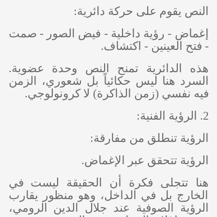
النص يقوم على حركة دائرية:
إغماض - رؤية داخلية - فيض الصور - صمت
- فتح العينين - اكتشاف.
هذه الدائرية تمنح النص وحدة عضوية.
السرد هنا ليس حكائياً بل شعوري، الزمن
فيه نفسي (زمن الذاكرة) لا كرونولوجي.
2. الرؤية الفنية:
الرؤية تنطلق من مفارقة:
الرؤية تتحقق عبر الإغماض.
هنا تتجلى فكرة أن الحقيقة ليست في
الخارج بل في الداخل، وهو منظور يقارب
الرؤية الصوفية عند جلال الدين الرومي،