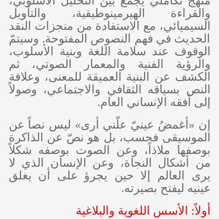
منهج تكاملي يجمع بين التحليل الأسلوبي،
والقراءة الهيرمينوطيقية، والتأويل
السيميائي، مع الاستفادة من منجزات النقد
الحديث في فهم النصوص المفتوحة. وسيتمّ
الوقوف عند سلامة اللغة وبنية الأسلوب،
والرؤية الفنية والمعمار الصوتي، ثم
الكشف عن البنية العميقة للمعنى، وعلاقة
النص بسياقه الثقافي والاجتماعي، وصولاً
إلى أفقه الإنساني العام.
إن «أغمضُ عينيّ علّني أرى» ليس نصاً عن
الموسيقى فحسب، بل هو نصّ عن الذاكرة
بوصفها ملاذاً، وعن الصوت بوصفه شكلاً
من أشكال النجاة، وعن الإنسان الذي لا
يرى العالم إلا حين يجرؤ على أن يغلق
عينيه ليفتح بصيرته.
أولاً: الأسس اللغوية والبلاغية