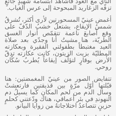
الناي مع العود فأشاهد ابتسامةَ شهيدٍ جائعٍ
تزفّه الزغاريد المبحوحة إلى عرس الغياب.
أغمض عينيّ المسحورتين لأرى أكثر، تُشرقُ
شمسُ الإيقاع، يشتعلُ خشبُ الدّفّ على
وقع أصابعَ ناعمة تتقمّص أنوار الغسق
الطريّة، هنا مشيتُ أنا وجدّي بعد صلاة
العيد مغتبطاً بطفولتي الفقيرة وبعكازته
المطليّة بزيت الزيتون، كانت عكازته تدقّ
الأرض بوقارٍ لتؤلّف إيقاعاً يُطربُ سُكّان
روحي.
تتفايض الصور من عينيّ المغمضتين: هنا
قبّلتها أوّل مرّةٍ بين قذيقتينِ فارتعشتْ
وسال الدم من لحم المكانِ كما يسيلُ دم
النهوندِ في بئر أعماقي، هناك ودّعتني كحلمٍ
حزينٍ تتصاعدُ اختلاجاتهُ من زوايا البيانو.