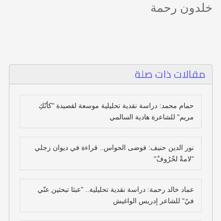
خلدون رحمة
مقالات ذات صلة
حمام محمد: دراسة نقدية تحليلية موسعة لقصيدة "كأنّكِ
مريم" للشاعرة هادية السالمي
نور الدين حنيف: فوضى الحواس.. قراءة في ديوان زجلي
"لامةْ لحْرُوفْ"
عماد خالد رحمة: دراسة نقدية تحليلية.. "عبثا تبحثين عنّي
فيّ" للشاعر إدريس الواغيش