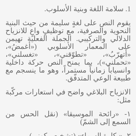
1. سلامة اللغة وبنية الأسلوب.
يقوم النص على لغةٍ سليمة من حيث البنية
النحوية والصرفية، مع توظيفٍ واعٍ للانزياح
الدلالي والتركيبي. الجملة الفعلية تهيمن
على المعمار الأسلوبي («أغمضُ»،
«أتهرّبُ»، «تطوّقني»، «تغسلني»،
«تحملني»)، بما يمنح النص حركة داخلية
وانسياباً زمانياً مستمراً، وهو ما ينسجم مع
طبيعة الوعي المتدفّق.
الانزياح البلاغي واضح في استعارات مركّبة
مثل:
١- «رائحة الموسيقا» (نقل الحس من
السمع إلى الشمّ)
٢- «بكارة السماء» (تشخيص كوني)