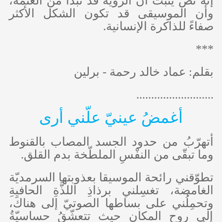
إنه نص يثبت أن الرؤية قد تبدأ من العتمة،
وأن الموسيقى قد تكون الشكل الأكثر
صفاءً للذاكرة الإنسانية.
***
بقلم: عماد خالد رحمة - برلين
..........................
أغمضُ عينيّ علّني أرى
أتهرّبُ من حدود الجسد المصاب بالقنوط
وما تبقّى من النفْسِ الملطّخة بدم القلق.
تطوّقني رائحة الموسيقا بعذوبتها السرمديّة
الغامضة، تغسِلني برذاذِ اللذَّةِ الحافيةِ
وتحمِلُني على بساطها الصوتيّ إلى هناكَ،
إلى روح المكان حيث تتعشّقُ حساسيّةُ