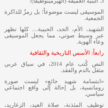
3. البنية العميقة (الهيرمينوطيقا):
الموسيقى ليست موضوعاً؛ بل رمزٌ للذاكرة
الجمعية.
الشهيد، الأم، الجد، الحبيبة… كلها تظهر
عبر وسيط صوتي، مما يجعل الموسيقى
وعاء الهوية.
رابعاً: الأسس التاريخية والثقافية
النص كُتب عام 2014، في سياق عربي
مثقل بالدم والفقد.
«ابتسامة شهيد جائع» ليست صورة
رومانسية، بل إحالة إلى واقع اجتماعي
سياسي.
توظيف المئذنة، صلاة العيد، الزغاريد،