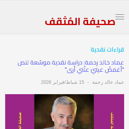
صحيفة المُثقف
قراءات نقدية
عماد خالد رحمة: دراسة نقدية موسّعة لنص
"أغمضُ عينيّ علّني أرى"
عماد خالد رحمة
15 شباط/فبراير 2026