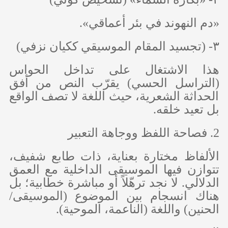
«دم النهوند في بئر أعماقي».
٣- (تجسيد المقام الموسيقي ككيان نزفي)
هذا الاشتغال على تداخل الحواس
(التراسل الحسي) يقرّب النص من أفق
الحداثة الشعرية، حيث اللغة لا تصف الواقع
بل تعيد خلقه.
2. فصاحة اللفظ ووجاهة التعبير
الألفاظ مختارة بعناية، ذات طابع شفيف،
تتوازن فيها الموسيقى الداخلية مع العمق
الدلالي. لا نجد ترهّلاً أو مباشرة خطابية؛ بل
هناك انسجام بين الموضوع (الموسيقى/
الحنين) واللغة (الناعمة، الموحية).