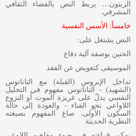
الزيتون… يربط النص بالفضاء الثقافي
المشرقي.
خامساً: الأسس النفسية
النص يشتغل على:
الحنين بوصفه آلية دفاع
الموسيقى كتعويض عن الفقد
تداخل الإيروس (القبلة) مع التاناتوس
(الشهيد) - التاناتوس مفهوم في التحليل
النفسي يدلّ على غريزة الموت أو النزوع
اللاواعي نحو الفناء - والعودة إلى حالة
السكون الأولى. صاغ المفهوم بصيغته
النظرية الحديثة
يمكن قراءته في ضوء مفاهيم اللاوعي