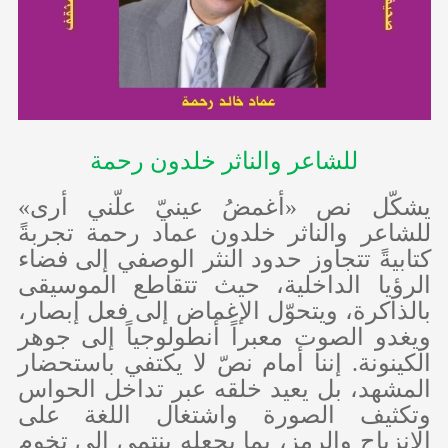
للشاعر والناثر خلدون رحمة
يشكّل نص «أغمضُ عينيّ علّني أرى»
للشاعر والناثر خلدون عماد رحمة تجربةً
كتابيةً تتجاوز حدود النثر الوصفي إلى فضاء
الرؤيا الداخلية، حيث تتقاطع الموسيقى
بالذاكرة، ويتحوّل الإغماض إلى فعل إبصار،
ويغدو الصوت معبراً أنطولوجياً إلى جوهر
الكينونة. إننا أمام نصّ لا يكتفي باستحضار
المشهد، بل يعيد خلقه عبر تداخل الحواس
وتكثيف الصورة واشتغال اللغة على
الانزياح والرمز، بما يجعله ينتمي إلى تخوم