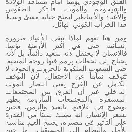
القلق الوجودي يومياً أمام مشاهد الولادة
والشيخوخة والموت، فابتكر الطقوس
والأعياد والأساطير ليمنح حياته معنىً وسط
هذا الخراب الكوني الهائل.
ومن هنا نفهم لماذا تبقى الأعياد ضرورة
إنسانية حتى في أكثر الأزمنة بؤساً.
فالإنسان لا يحتفل لأنه سعيد دائماً، بل لأنه
يحتاج إلى لحظات يرمم فيها روحه المتعبة.
حتى الشعوب المنكوبة بالحروب والخوف لا
تتوقف تماماً عن الاحتفال، لأن التوقف
الكامل عن الفرح يعني انتصار الموت
الداخلي غير أن الفرق بين المجتمعات
المستقرة والمجتمعات المأزومة يظهر
بوضوح في علاقتها بالعيد والزمن. فحين
يشعر الإنسان أنه يمتلك شيئاً من القدرة
على التأثير في مصيره، يصبح العيد مناسبة
للأمل والتطلع إلى المستقبل. أما حين