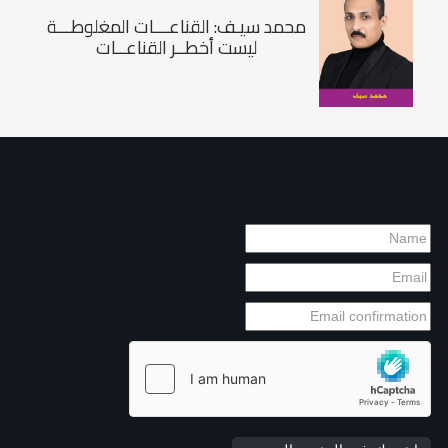
محمد سيـف: القناعـــات المغلوطـــة
ليست أخطــر القناعــات