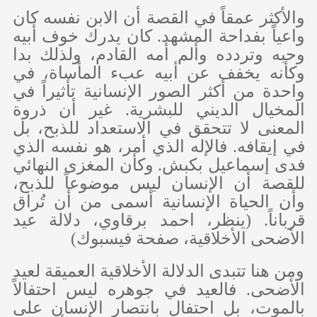
والأكثر عمقاً في القصة أن الابن نفسه كان
واعياً بفداحة المشهد. كان يدرك خوف أبيه
وحبه وتردده وألم أمه القادم، ولذلك بدا
وكأنه يخفف عن أبيه عبء المأساة، في
واحدة من أكثر الصور الإنسانية تأثيراً في
المخيال الديني للبشرية. غير أن ذروة
المعنى لا تتحقق في الاستعداد للذبح، بل
في إيقافه. فالإله الذي أمر، هو نفسه الذي
فدى إسماعيل بكبش. وكأن المغزى النهائي
للقصة أن الإنسان ليس موضوعاً للذبح،
وأن الحياة الإنسانية أسمى من أن تُراق
قرباناً. (ينظر، احمد برقاوي، دلالة عيد
الأضحى الأخلاقية، صفحة فيسبوك)
ومن هنا تتبدى الدلالة الأخلاقية العميقة لعيد
الأضحى. فالعيد في جوهره ليس احتفالاً
بالموت، بل احتفال بانتصار الإنسان على