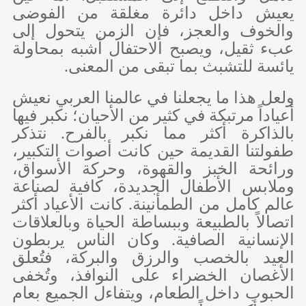
يعيش داخل دائرة مغلقة من الفوضى
والخوف والعجز، فإن الزمن يتحول إلى
عبء ثقيل، ويصبح الاحتفال أشبه بمحاولة
يائسة للتشبث بما تبقى من المعنى.
ولعل هذا ما يجعلنا في عالمنا العربي نعيش
أعياداً مرتبكة في كثير من الأحيان؛ نكبر فيها
بالذاكرة أكثر مما نكبر بالفرح. نتذكر
طفولتنا القديمة حين كانت أصوات التكبير،
ورائحة الخبز والقهوة، وحركة الأسواق،
وملابس الأطفال الجديدة، كافية لصناعة
عالم كامل من الطمأنينة. كانت الأعياد أكثر
اتصالاً بالطبيعة وببساطة الحياة وبالعلاقات
الإنسانية الصافية. وكان الناس يربطون
العيد بالخصب والرزق والبركة، فتُعلق
الأغصان الخضراء على النوافذ، وتُخفى
الحبوب داخل الطعام، ويتفاءل الجميع بعام