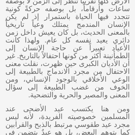
الأرض كلها تقريباً تنظر إلى الزمن لا بوصفه
ساعات وأرقاماً، بل بوصفه حركةً كونية
تتجدد فيها الحياة باستمرار إذ لم يكن
الإنسان المندمج يمتلك وعياً تاريخياً
بالمعنى الحديث، بل كان يعيش داخل زمن
دائري يعيد نفسه كل عام. ولهذا كانت
الأعياد تعبيراً عن حاجة الإنسان إلى
الطمأنينة أكثر من كونها احتفالاً بالتاريخ. غير
أن الأديان الكبرى حين ظهرت، نقلت معنى
الاحتفال من مجرد الاندماج بالطبيعة إلى
الوعي الأخلاقي بالوجود الإنساني، ومن
الخوف من غضب الطبيعة إلى سؤال
المعنى والمصير والحرية والتضحية.
ومن هنا يكتسب عيد الأضحى عند
المسلمين خصوصيته الفريدة، لأنه ليس
مجرد عيد طقوسي مرتبط بالذبح والقرابين
كما يتوهم البعض، بل هو عيدٌ يتضمن في