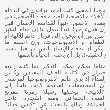
وبهذا المعنى كتب أحمد برقاوي في الدلالة
الأخلاقية للأضحية العيدية فعيد الأضحى، في
معناه الأعمق، عيداً لقداسة الإنسان قبل
أي شيء آخر؛ عيداً يقول لنا إن حياة البشر
أثمن من أن تتحول إلى قربان دائم للآلهة أو
الطغاة أو الأيديولوجيات، وإن أعظم ما
يمكن أن يفعله الإنسان ليس أن يقتل باسم
(الحقيقة)، بل أن يحمي الحياة باسمها.
ختاما يمكن يمكن التذكير بما كتبه رينيه
جيرار في كتابيه العنف المقدس وكبش
الفداء إذ يرى عالم الأنثروبولوجيا الفرنسي
أن المجتمعات القديمة كانت تلجأ إلى
“الذبيحة” بوصفها وسيلة رمزية لتفريغ
العنف الجماعي ومنع انفجاره داخل
الجماعة وذلك بالبحث عن “كبش فداء”