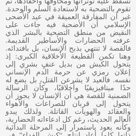
تُسقط عليه توتراتها ومخاوفها وأحقادها، ثم
تقوم بالتضحية به لاستعادة السلم والوحدة.
غير أن المفارقة العميقة في عيد الأضحى
الإسلامي أن الأضحية فيه جاءت على
النقيض من منطق التضحية بالبشر الذي
عرفته الحضارات والأساطير القديمة.
فالقصة لا تنتهي بذبح الإنسان، بل بافتدائه.
وهنا تكمن القطيعة الأخلاقية الكبرى: إذ
يتحول الكبش من بديل عنفٍ بشري إلى
إعلان رمزي عن حرمة الدم الإنساني
نفسه. فالعيد لا يشرعن القتل، بل يضع له
حدًا ميتافيزيقيًا وأخلاقيًا، وكأن الرسالة
الضمنية للقصة هي أن الإنسان لا يجوز أن
يتحول إلى قربان للصراعات والأهواء
والعقائد والهويات القاتلة. ولذلك يبدو
العالم الحديث، رغم كل ادعاءاته الحضارية،
وكأنه يعود باستمرار إلى المرحلة البدائية
ذاتها كلما أعاد إنتاج “كبش الفداء” في