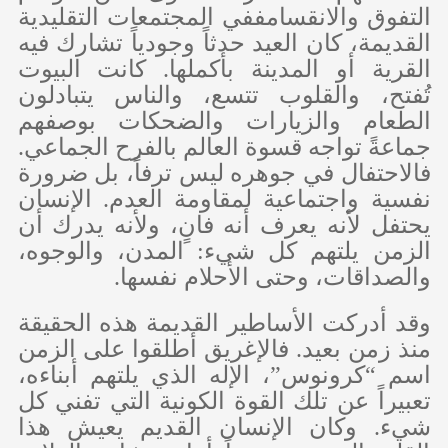
التفوق والانقسامففي المجتمعات التقليدية
القديمة، كان العيد حدثاً وجودياً تشارك فيه
القرية أو المدينة بأكملها. كانت البيوت
تُفتح، والقلوب تتسع، والناس يتبادلون
الطعام والزيارات والضحكات بوصفهم
جماعةً تواجه قسوة العالم بالفرح الجماعي.
فالاحتفال في جوهره ليس ترفاً، بل ضرورة
نفسية واجتماعية لمقاومة العدم. الإنسان
يحتفل لأنه يعرف أنه فانٍ، ولأنه يدرك أن
الزمن يلتهم كل شيء: المدن، والوجوه،
والصداقات، وحتى الأحلام نفسها.
وقد أدركت الأساطير القديمة هذه الحقيقة
منذ زمن بعيد. فالإغريق أطلقوا على الزمن
اسم “كرونوس”، الإله الذي يلتهم أبناءه،
تعبيراً عن تلك القوة الكونية التي تفني كل
شيء. وكان الإنسان القديم يعيش هذا