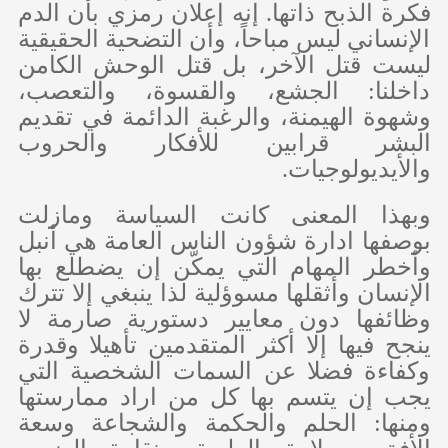
فكرة الذبح ذاتها. إنه إعلان رمزي بأن الدم
الإنساني ليس مباحاً، وأن التضحية الحقيقية
ليست قتل الآخر، بل قتل الوحش الكامن
داخلنا: الجشع، والقسوة، والتعصب،
وشهوة الهيمنة، والرغبة الدائمة في تقديم
البشر قرابين للأفكار والحروب
والأيديولوجيات.
وبهذا المعنى كانت السياسة ومازلت
بوصفها ادارة شؤون الناس العامة هي أنبل
وأخطر المهام التي يمكّن إن يضطلع بها
الإنسان وأثقلها مسوؤلية لذا ينبغي إلا تترك
وظائفها دون معايير دستورية صارمة لا
ينجح فيها إلا أكثر المتقدمين تأهيلا وقدرة
وكفاءة فضلا عن السمات الشخصية التي
يجب إن يتسم بها كل من اراد ممارستها
ومنها: الحلم والحكمة والشجاعة وسعة