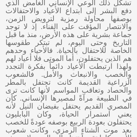
تشكل ذلك الوعي الإنساني الغامض الذي
دفع البشر إلى ابتداع الأعياد والاحتفالات
بوصفها محاولة رمزية لترويض الزمن،
والانتصار المؤقت على الفناء. إذ لا توجد
جماعة بشرية على هذه الأرض، منذ ما قبل
التاريخ وحتى اليوم، لم تبتكر طقوسها
الخاصة للاحتفال بالحياة. فالأحياء وحدهم
هم الذين يحتفلون، أما الموتى فلا أعياد لهم
ولهذا ارتبطت الأعياد دائماً بفكرة التجدد
والخصب والانبعاث والأمل. فالشعوب
الزراعية القديمة كانت تحتفل بالمطر
والحصاد وتعاقب المواسم لأنها كانت ترى
في الطبيعة مرآةً لمصيرها الإنساني. كان
المصري القديم يحتفل بفيضان النيل لأنه
يعني استمرار الحياة، وكان البابليون
يحتفلون بعودة الربيع بوصفه عودةً للخصب
بعد موت الشتاء الرمزي، وكانت شعوب