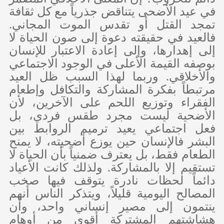
في عيد الأضحى يتناقض جذرياً مع كل ثقافة
تمجد القتل أو تقدس الموت المجاني.
فالعيد في حقيقته دعوة إلى صون الحياة لا
إلى إهدارها، وإلى إعادة الاعتبار للإنسان
بوصفه القيمة الأعلى في الوجود الاجتماعي
والأخلاقي. وربما لهذا السبب ظل العيد
مرتبطاً بفكرة المشاركة والتكافل وإطعام
الفقراء وتوزيع اللحم على الآخرين، لأن
الأضحية ليست مجرد طقس فردي، بل
فعل اجتماعي يعيد ترميم الروابط بين
البشر فالإنسان حين يوزع أضحيته، لا يمنح
الطعام فقط، بل يعترف ضمنياً بأن الحياة لا
تستقيم إلا بالمشاركة. ولذلك كانت الأعياد
دائماً لحظات نادرة يتوقف فيها صخب
المصالح اليومية قليلاً، ويتذكر الناس أنهم
ينتمون إلى مصير إنساني واحد، وأن
هشاشتهم المشتركة أقوى من أوهام