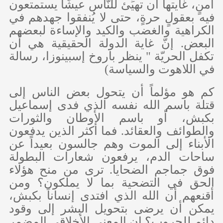
أمنٍ، غايتها أن تهيِّئ للنّاس عيشًا يستمتعون
فيه بعقولٍ حرةٍ، حتى لا يُنفقوا جهدهم في
الكراهية والغضب والكيد والإساءة لبعضهم
البعض. إنّ غاية الدولة الحقيقية هي أن
تكفل الحريّة " ينظر باروخ إسبينوزا، رسالة
في اللاهوت والسياسة)
كم هو مؤلماً أن يتحول بعض الناس إلى
قتلة باسم الله نفسه الذي فدى إسماعيل
بكبش، أو باسم الأوطان والثورات
والطوائف والعقائد. فما أكثر الذين يدفعون
الأبناء إلى الموت وهم جالسون بعيداً عن
ساحات الدم، يرفعون شعارات البطولة
فوق جماجم الضحايا. ترى من منح هؤلاء
الحق في التضحية بما لا يملكون؟ ومن
أقنعهم أن الله الذي افتدى إنساناً بكبش،
يمكن أن يرضى بتحويل البشر إلى وقود
دائم للحروب؟ إن المعنى الأخلاقي المضمر