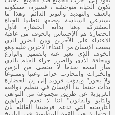
تقود إلى “حرب الجميع ضد الجميع” ،حيث
تكون الحياة متوحشة ، قصيرة، مسكونة
بالعنف والتهديد والتوتر الدائم. وهذا ما
يستدعي السياسة بوصفها تنظيما للحياة
المشتركة وهنا بداية الحضارة فأول
الحضارة هو الإحساس بالخوف من عاقبة
الاعتداء على الآخرين ومن الضرر الذي
يصيب الإنسان من اعتداء الآخرين عليه وهو
الخوف الذي نعبر عنه بالضمير والوازع
ومخافة الأذى والضرر جراء القيام بالذي
صار اسمه بعدما لا يحصى من الزمن
والخبرات والتجارب حراما وعيبا وممنوعا
ولا يجوز" ويذهب فرويد إلى إن الحضارة
بدأت حينما بدأ الإنسان في تنظيم دوافعه
الغريزية عن طريق مجموعة من النواهي
والتابو والقانون" أننا لا نعدم البراهين
التاريخية التي تدعم فرضيتنا القائلة بأن
الحضارة هي القوة التنظيمية في التاريخ