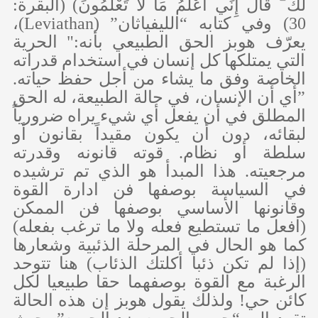
لَكَ ۖ قَالَ إِنِّي أَعْلَمُ مَا لَا تَعْلَمُونَ) (البقرة:
30) وفي كتابه “الليفياثان” (
Leviathan
)،
يعرّف هوبز الحق الطبيعي بأنه:" الحرية
التي يمتلكها كل إنسان في استخدام قدراته
الخاصة وفق ما يشاء من أجل حفظ حياته.
”أي أن الإنسان، في حالة الطبيعة، له الحق
المطلق في أن يفعل أي شيء يراه ضرورياً
لبقائه، دون أن يكون مقيداً بقانون أو
سلطة أو نظام. قوته قانونه وقدرته
مرجعيته. هذا المبدأ هو الذي تم ترشيده
في السياسة بوصفها فن ادارة القوة
وقانونها الأساسي بوصفها فن الممكن
(افعل ما تستطيع فعله ولا ما ترغب بفعله)
كما هو الحال في المرحلة الذئبية وشعارها
(إذا لم تكن ذئبا أكلتك الذئاب) هنا تتوحد
الرغبة مع القوة بوصفهما حقا طبيعيا لكل
كائن حي! ولذلك يقول هوبز إن هذه الحالة