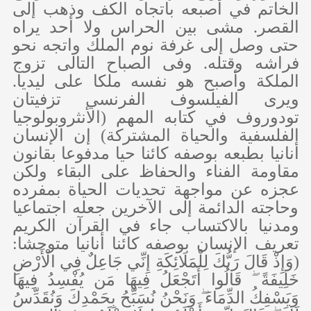
الخاتم في أصبعه باتجاه الكف وذهب إلى
القصر. مشى بين الحراس ولا أحد يراه
حتى وصل إلى غرفة نوم الملك واتجه نحو
فراشه وقتله. وفى الصباح التالى تزوج
الملكة وأصبح هو نفسه ملكا على ليديا.
ويرى الفيلسوف الفرنسي تزفيتان
تودوروف في كتابه المهم (الأنثروبولوجيا
الفلسفية والحياة المشتركة) إن الإنسان
أنانيا بطبعه بوصفه كائنا حيا مدفوعا بقانون
مقاومة الفناء والحفاظ على البقاء ولكن
عجزه عن مواجهة تحديات الحياة بمفرده
وحاجته الدائمة إلى الآخرين جعله اجتماعيا
ومدنيا بالاكتساب جاء في القرآن الكريم
تعريف الإنسان بوصفه كائنا أنانيا متوحشا:
(وَإِذْ قَالَ رَبُّكَ لِلْمَلَائِكَةِ إِنِّي جَاعِلٌ فِي الْأَرْضِ
خَلِيفَةً ۖ قَالُوا أَتَجْعَلُ فِيهَا مَن يُفْسِدُ فِيهَا
وَيَسْفِكُ الدِّمَاءَ ۖ وَنَحْنُ نُسَبِّحُ بِحَمْدِكَ وَنُقَدِّسُ