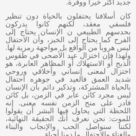
جديد أكثر خيراً ووفرة.
كان أسلافنا يحتفلون بالحياة دون تنظير
فلسفي معقد، لكنهم كانوا يدركون
بحدسهم الطبيعي ن الإنسان يحتاج إلى
الفرح كما يحتاج إلى الخبز، وأن الاحتفال
ليس هروباً من الواقع بل مواجهة رمزية لها.
ولهذا فإن اختزال عيد الأضحى في طقوس
الذبح أو الاستهلاك أو المظاهر العابرة، هو
اختزال لمعنى إنساني وأخلاقي وروحي
شديد العمق فالعيد في جوهره احتفال
بالحياة المشتركة، وتذكير دائم بأن الإنسان
ليس مجرد كائن عابر في الزمن، بل كائن
قادر على منح الزمن نفسه معنى. إنه
اللحظة التي يحاول فيها البشر أن يقولوا
للموت: نحن نعرف أنك الحقيقة النهائية،
لكننا سنواصل الحب والإنجاب والبناء
والغناء والاحتفال ما دمنا أحياء.