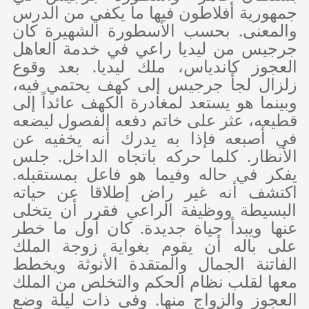
جمهورية أفلاطون فيها ما يكفي من الدرس
والمعنى. بحسب الأسطورة الشهيرة كان
جرجيس من ليديا راعي في خدمة العاهل
العجوز كاندياس، ملك ليديا. بعد وقوع
زلزال لجأ جرجيس إلى كهف يحتمي فيه،
وبينما هو يستعد لمغادرة الكهف عائداً إلى
قطيعه، عثر على خاتم دفعه الفصول ليضعه
في أصبعه فإذا به يدرك أنه يخفيه عن
الأنظار. كلما حركه باتجاه الداخل. جلس
يفكر في حاله وفيما هو فاعل بمستقبله.
اكتشف أنه غير راض إطلاقا عن حياته
البسيطة ووظيفة الراعي فقرر أن يتخلى
عنها ويبدأ حياة جديدة. كان أول ما خطر
على باله أن يقوم بغواية زوجة الملك
الفاتنة الجمال والمتقدة الأنوثة ويخطط
معها لقلب نظام الحكم والتخلص من الملك
العجوز والزواج منها. وفى ذات ليلة وضع