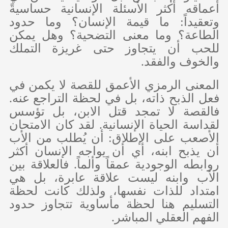
أعماقه أكثر الأسئلة الإنسانية حساسيةً
وتعقيداً: ما قيمة الإنسان؟ وما حدود
الطاعة؟ وما معنى التضحية؟ وهل يمكن
للحب أن يتجاوز حتى غريزة التملك
والخوف والفقد.
المعنى الرمزي الأعمق للقصة لا يكمن في
فعل الذبح ذاته، بل في لحظة التراجع عنه.
فالقصة لا تمجد قتل الابن، بل تؤسس
لقداسة الحياة الإنسانية. لقد كان الامتحان
الأصعب على الإطلاق: أن يُطلب من الأب
أن يذبح ابنه، أي أن يواجه الإنسان أكثر
روابطه الوجودية عمقاً وألماً. فالعلاقة بين
الأب وابنه ليست علاقة عابرة، بل هي
امتداد للذات نفسها، ولذلك كانت لحظة
التسليم هنا لحظة مأساوية تتجاوز حدود
الفهم العقلي المباشر.