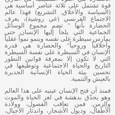
قوة تشتمل على ثلاثة عناصر أساسية هي
(السياسة والأخلاق, التشريع) فهذا عالم
الاجتماع الفرنسي (غي روشية)، يعرف
الحضارة بأنها " تضم مجموع الوسائل
الجماعية التي يلجأ إليها الإنسان حتى
يمارس سيطرة على نفسه وينمو نمواً عقلياً
وأخلاقياً وروحياً" والحضارة هي قدرة
الإنسان في السيطرة على نفسة السيطرة
التي لا تكون إلا بمعرفة قوانين التطور
التاريخ والحياة الاجتماعية وتوظيفها في
تحسين بيئة الحياة الإنسانية الجديرة
بالعيش والتنمية.
فمنذ أن فتح الإنسان عينيه على هذا العالم
وهو يحدّق بدهشة في لغز الحياة والموت
والزمن. فمن تعاقب الفصول، وولادة
الأطفال، وذبول الأشجار، واندثار الأجيال،