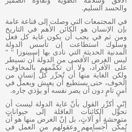
الأفق وسلامة الطوية ونقاوة الضمير
والحسد السليم.
في المجتمعات التي وصلت إلى قناعة عامة
بإن الإنسان هو الكائن الأهم في التاريخ
ومن ثم في يجب أن يكون غاية كل فعل
وسلوك استطاعت إن تأسس الدولة
المدنية الحديثة التي نادى بها إسبينوزا " "
ليس الغرض الأقصى من الدولة أن تسيطر
على الأفراد، ولا أن تكمِّمهم بالمخاوف،
ولكن الغاية منها أن تُحرِّر كلَّ إنسانٍ من
الخوف، حتى يستطيع أن يعيش ويعمل في
أمنٍ تامٍ دون أن يضر نفسه أو يؤذي جاره.
إنّي أكرِّر القول بأنّ غاية الدولة ليست أن
تحوِّل الكائنات العاقلة إلى حيواناتٍ
متوحشةٍ أو آلاتٍ، بل إنّ الغرض منها هو أن
تُمكِّن أجسامهم وعقولهم من العمل في