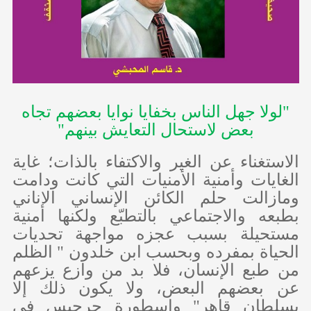
"لولا جهل الناس بخفايا نوايا بعضهم تجاه
بعض لاستحال التعايش بينهم"
الاستغناء عن الغير والاكتفاء بالذات؛ غاية
الغايات وأمنية الأمنيات التي كانت ودامت
ومازالت حلم الكائن الإنساني الاناني
بطبعه والاجتماعي بالتطبّع ولكنها أمنية
مستحيلة بسبب عجزه مواجهة تحديات
الحياة بمفرده وبحسب ابن خلدون " الظلم
من طبع الإنسان، فلا بد من وازع يزعهم
عن بعضهم البعض، ولا يكون ذلك إلا
بسلطان قاهر" واسطورة جرجيس في