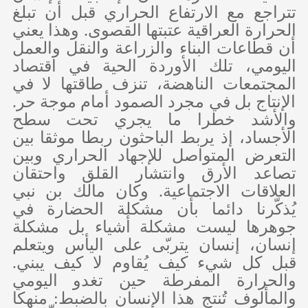
تتراجع مع الارتفاع الحراري قبل أن تبلغ
الحرارة العراقية عتبتها القصوى. وهذا يعني
أن قطاعات البناء والزراعة والنقل والعمل
اليومي، تلك الأوردة الحية في اقتصاد
المجتمعات الناهضة، تنزف طاقتها لا في
الإنتاج بل في مجرد الصمود أمام موجة حر.
والأشد خطرا ما يجري تحت سطح
الأجساد، إذ يربط الباحثون ربطا موثقا بين
التعرض المتواصل للإجهاد الحراري وبين
تصاعد الأرق وانتشار القلق واحتقان
العلاقات الاجتماعية. وكان مالك بن نبي
يُذكّرنا دائما بأن مشكلة الحضارة في
جوهرها ليست مشكلة أشياء بل مشكلة
إنسان، إنسان يتربّى على اليأس ويتعلم
قبل كل شيء كيف يُقاوم لا كيف يبني.
والحرارة المفرطة حين تغدو اليومي
والمألوف تُنتج هذا الإنسان بالضبط: منهكا