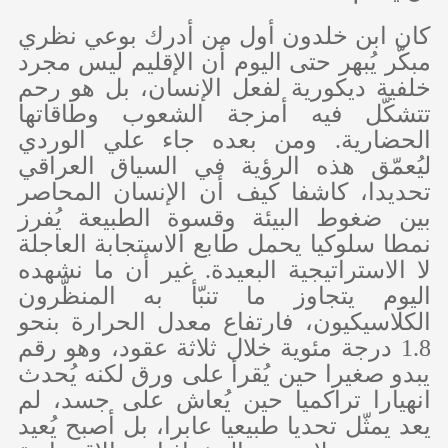
كان ابن خلدون أول من أدرك بوعي نظري
مبكّر يُبهر حتى اليوم أن الإقليم ليس مجرد
خلفية ديكورية لفعل الإنسان، بل هو رحم
تتشكّل فيه أمزجة الشعوب وطاقاتها
الحضارية. ومن بعده جاء علي الوردي
ليُعمّق هذه الرؤية في السياق العراقي
تحديدا، كاشفا كيف أن الإنسان المحاصر
بين ضغوط البيئة وقسوة الطبيعة يُفرز
نمطا سلوكيا يحمل طابع الاستجابة العاجلة
لا الاستراتيجية البعيدة. غير أن ما نشهده
اليوم يتجاوز ما تنبّأ به المنظّرون
الكلاسيكيون، فارتفاع معدل الحرارة بنحو
1.8 درجة مئوية خلال ثلاثة عقود، وهو رقم
يبدو صغيرا حين يُقرأ على ورق لكنه يُحدث
انهيارا تراكميا حين يُعاش على جسد، لم
يعد يمثّل تحديا طبيعيا عابرا، بل أصبح يُعيد