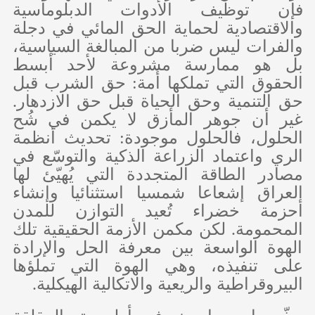
فإن توظيف الأدوات الدبلوماسية
والاقتصادية لحماية الحق المائي في دجلة
والفرات ليس ضربا من المبالغة السياسية،
بل هو ممارسة مشروعة لأحد أبسط
الحقوق التي تملكها أمة: حق الشرب قبل
حق التنمية وحق الحياة قبل حق الازدهار.
غير أن جوهر المأزق لا يكمن في شُح
الحلول، فالحلول موجودة: تحديث أنظمة
الري واعتماد الزراعة الذكية والتوسّع في
مصادر الطاقة المتجددة التي يُهيّئ لها
العراق إشعاعا شمسيا استثنائيا وإنشاء
أحزمة خضراء تُعيد التوازن للمدن
المحمومة. لكن مكمن الأزمة الحقيقية تلك
الهوة الواسعة بين معرفة الحل والإرادة
على تنفيذه، وهي الهوة التي تملؤها
البيروقراطية والريعية والاتكالية الهيكلية.