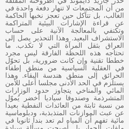
حذّر جاريد دايموند في أطروحته المقلقة
من أن المجتمعات لا تنهار دفعة واحدة في
الغالب، بل تتآكل حين تعجز نخبها الحاكمة
عن قراءة الإشارات البيئية المتراكمة
وتكتفي بالمعالجة الآنية على حساب
الاستشراف البعيد. وهذا التحذير يصل إلى
العراق بثقل المرآة التي لا تكذب. ما
تحتاجه هذه اللحظة الفارقة ليس مجرد
خططا تقنية وإن كانت ضرورية، بل تحوّل
في العقلية السياسية من منطق إطفاء
الحرائق إلى منطق هندسة البقاء. وهذا
يستلزم في الحد الأدنى مجلسا أعلى للأمن
المائي والمناخي يتجاوز حدود الوزارات
المتشرذمة وصندوقا سياديا أخضر يُموّل
من نسبة ثابتة من العائدات النفطية بعيدا
عن عبث الموازنات المتذبذبة، ودبلوماسية
مائية تفهم أن المياه لم تعد بندا ثانويا في
ملفات الجوار بل أصبحت مسألة سيادة