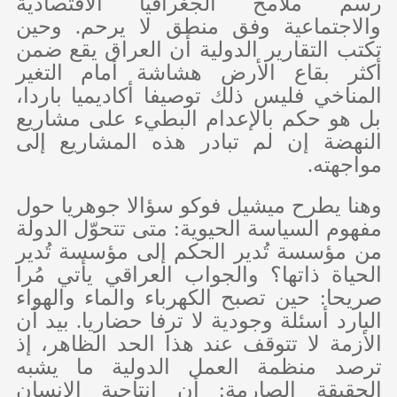
رسم ملامح الجغرافيا الاقتصادية
والاجتماعية وفق منطق لا يرحم. وحين
تكتب التقارير الدولية أن العراق يقع ضمن
أكثر بقاع الأرض هشاشة أمام التغير
المناخي فليس ذلك توصيفا أكاديميا باردا،
بل هو حكم بالإعدام البطيء على مشاريع
النهضة إن لم تبادر هذه المشاريع إلى
مواجهته.
وهنا يطرح ميشيل فوكو سؤالا جوهريا حول
مفهوم السياسة الحيوية: متى تتحوّل الدولة
من مؤسسة تُدير الحكم إلى مؤسسة تُدير
الحياة ذاتها؟ والجواب العراقي يأتي مُرا
صريحا: حين تصبح الكهرباء والماء والهواء
البارد أسئلة وجودية لا ترفا حضاريا. بيد أن
الأزمة لا تتوقف عند هذا الحد الظاهر، إذ
ترصد منظمة العمل الدولية ما يشبه
الحقيقة الصارمة: أن إنتاجية الإنسان