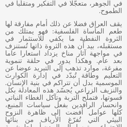
في الجوهر، متعجّلا في التفكير ومتقلّبا في
الطموح.
يقف العراق فضلا عن ذلك أمام مفارقة لها
طعم المأساة الفلسفية: فهو يمتلك من
الثروة النفطية ما يكفي للاستثمار في
مستقبله، بيد أن هذه الثروة ذاتها تُستنزف
في مواجهة آثار مناخ يزداد استعارا عاما
بعد عام. وهكذا يدور في حلقة تنموية
مفرغة، موارد تذهب إلى التبريد عوضا عن
التعليم وطاقة تُبدّد في إدارة الكوارث
الموسمية بدل أن تتراكم في بنية الإنسان.
والنزيف الزراعي يُجسّد هذه المعادلة بكل
قسوتها، فتملّح التربة وتآكل الغطاء النباتي
وانحسار الرافدين بفعل سياسات المنبع،
كلها عوامل أفضت إلى ظاهرة النزوح
البيئي التي تُفرّغ الأرياف من بنائها