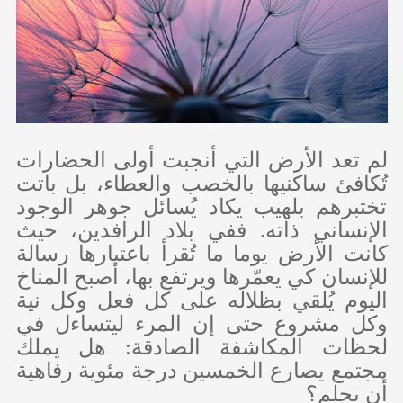
لم تعد الأرض التي أنجبت أولى الحضارات
تُكافئ ساكنيها بالخصب والعطاء، بل باتت
تختبرهم بلهيب يكاد يُسائل جوهر الوجود
الإنساني ذاته. ففي بلاد الرافدين، حيث
كانت الأرض يوما ما تُقرأ باعتبارها رسالة
للإنسان كي يعمّرها ويرتفع بها، أصبح المناخ
اليوم يُلقي بظلاله على كل فعل وكل نية
وكل مشروع حتى إن المرء ليتساءل في
لحظات المكاشفة الصادقة: هل يملك
مجتمع يصارع الخمسين درجة مئوية رفاهية
أن يحلم؟