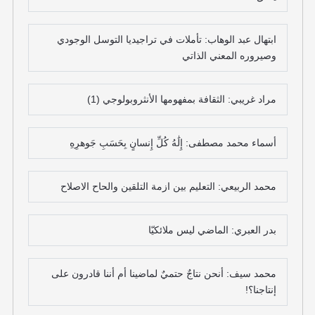
ابتهال عبد الوهاب: تأملات في تراجيديا التوسل الوجودي
وصيروره المعني الذاتي
مراد غريبي: الثقافة بمفهومها الأنثروبولوجي (1)
أسماء محمد مصطفى: إِلَٰهُ كُلِّ إِنسانٍ بِحَسَبِ جَوهرِهِ
محمد الربيعي: التعليم بين ازمة التلقين والحاح الاصلاح
بدر العبري: الماضي ليس ملائكيّا
محمد سيف: أنحن نتاجٌ حتميٌ لماضينا أم أننا قادرون على
إنتاجنا؟!