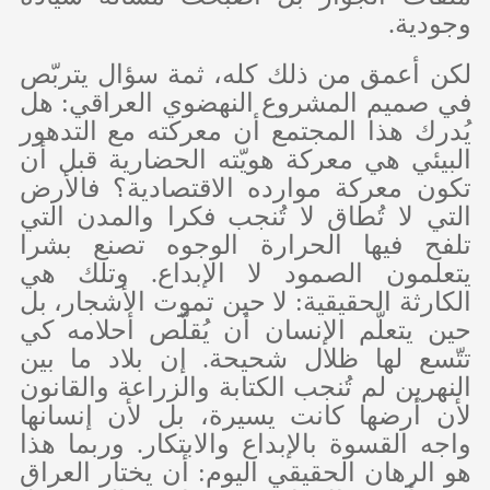
وجودية.
لكن أعمق من ذلك كله، ثمة سؤال يتربّص
في صميم المشروع النهضوي العراقي: هل
يُدرك هذا المجتمع أن معركته مع التدهور
البيئي هي معركة هويّته الحضارية قبل أن
تكون معركة موارده الاقتصادية؟ فالأرض
التي لا تُطاق لا تُنجب فكرا والمدن التي
تلفح فيها الحرارة الوجوه تصنع بشرا
يتعلمون الصمود لا الإبداع. وتلك هي
الكارثة الحقيقية: لا حين تموت الأشجار، بل
حين يتعلّم الإنسان أن يُقلّص أحلامه كي
تتّسع لها ظلال شحيحة. إن بلاد ما بين
النهرين لم تُنجب الكتابة والزراعة والقانون
لأن أرضها كانت يسيرة، بل لأن إنسانها
واجه القسوة بالإبداع والابتكار. وربما هذا
هو الرهان الحقيقي اليوم: أن يختار العراق