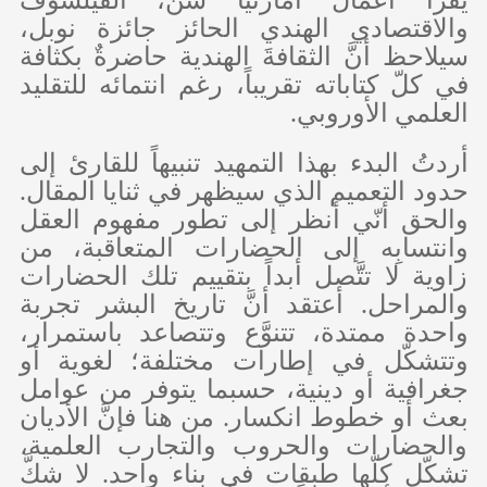
والاقتصادي الهندي الحائز جائزة نوبل،
سيلاحظ أنَّ الثقافةَ الهندية حاضرةٌ بكثافة
في كلّ كتاباته تقريباً، رغم انتمائه للتقليد
العلمي الأوروبي.
أردتُ البدء بهذا التمهيد تنبيهاً للقارئ إلى
حدود التعميم الذي سيظهر في ثنايا المقال.
والحق أنّي أنظر إلى تطور مفهوم العقل
وانتسابِه إلى الحضارات المتعاقبة، من
زاوية لا تتَّصل أبداً بتقييم تلك الحضارات
والمراحل. أعتقد أنَّ تاريخ البشر تجربة
واحدة ممتدة، تتنوَّع وتتصاعد باستمرار،
وتتشكّل في إطارات مختلفة؛ لغوية أو
جغرافية أو دينية، حسبما يتوفر من عوامل
بعث أو خطوط انكسار. من هنا فإنَّ الأديان
والحضارات والحروب والتجارب العلمية،
تشكّل كلّها طبقات في بناء واحد. لا شكَّ