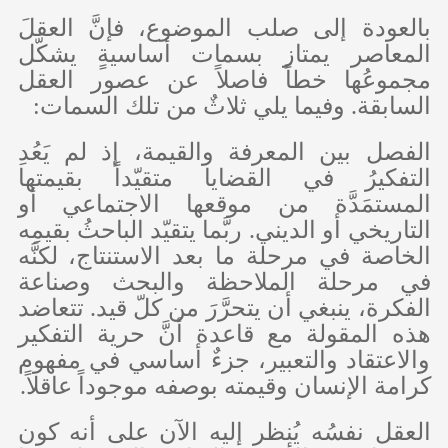
بالعودة إلى صلب الموضوع، فإنَّ العقلَ
المعاصر يمتاز بسمات أساسيةٍ يشكّل
مجموعُها خطاً فاصلاً عن عصور العقل
السابقة. وفيما يلي ثلاثٌ من تلك السمات:
الفصل بين المعرفة والقيمة، إذ لم يَعُدِ
التفكيرُ في القضايا متقيّداً بقيمتها
المستمَدَّة من موقعها الاجتماعي أو
التاريخي أو الديني. ربَّما يتقيّد الباحثُ بقيمِه
الخاصة في مرحلة ما بعد الاستنتاج، لكنَّه
في مرحلة الملاحظة والبحث وصناعة
الفكرة، ينبغي أن يتحرَّرَ من كلّ قيد. تتعاضد
هذه المقولة مع قاعدة أنَّ حرية التفكير
والاعتقاد والتعبير، جزءٌ أساسي في مفهوم
كرامة الإنسان وقيمته بوصفه موجوداً عاقلاً.
العقل نفسُه يُنظر إليه الآن على أنه كون