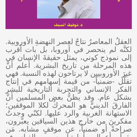
العقلُ المعاصرُ نتاجٌ لعصر النهضةِ الأوروبية.
لكنَّه لم ينحصر في أوروبا، بل بات أقرب
إلى نموذج كوني، يمثل حقيقةَ الإنسان في
هذه المرحلة من تاريخ البشرية. أعلم أنَّ
غيرَ الأوروبيين لا يرتاحون لهذه النسبة. فهي
تقلّل -ضمنياً- من قيمة إسهامهم في إنتاج
الفكر الإنساني والتجربة التاريخية للبشر
بشكل عام. وقد يظنُّ بعض المسلمين أنَّ
الفارقَ الدينيَّ هو المحركُ لكلا الموقفين؛
الاستهانة الغربية والرد عليها. لكنّي وجدتُ
مفكرينَ من خارج هذين السياقين يعبّرون،
صراحةً أو ضمنياً، عن موقفٍ مشابه. مَن
يقرأ أعمال أمارتيا سن، الفيلسوف