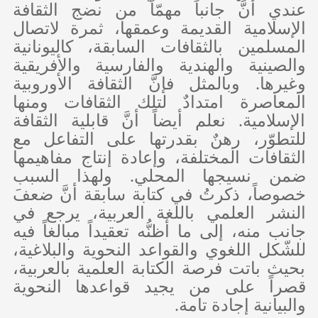
عندي أنَّ جانباً مهمّاً من نضج الثقافة
الإسلامية القديمة وعمقها، ثمرة لاتصال
المسلمين بالثقافات السابقة، كاليونانية
والصينية والهندية والفارسية والأفريقية
وغيرها. وبالمثل فإنَّ الثقافة الأوروبية
المعاصرة امتدادٌ لتلك الثقافات ومنها
الإسلامية. نعلم أيضاً أنَّ قابلية الثقافة
للتطوّر، رهنٌ بقدرتها على التفاعل مع
الثقافات المختلفة، وإعادة إنتاج مفاهيمها
ضمن نسيجها المحلي. ولهذا السبب
خصوصاً، ذكرتُ في كتابة سابقة أنَّ ضعفَ
النشر العلمي باللغة العربية، يرجع في
جانب منه، إلى ما أظنُّه تعقيداً مبالغاً فيه
للشّكل اللغوي والقواعد النحوية والبلاغية،
بحيث باتت فرصة الكتابة العلمية بالعربية،
قصراً على من يجيد قواعدها النحوية
والبيانية إجادة تامة.