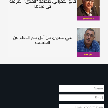
فالح الحمراني: صحيفة "المدى" العراقية
في عيدها
علي عمرون: من أجل حق الدفاع عن
الفلسفة