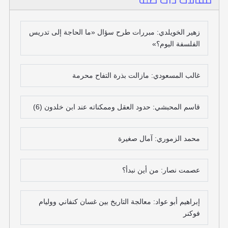
زهير الخويلدي: مبررات طرح سؤال «ما الحاجة إلى تدريس
الفلسفة اليوم؟»
غالب المسعودي: مازالت بذرة التفاح محرمة
قاسم المحبشي: حدود العقل وممكناته عند ابن خلدون (6)
محمد الزموري: آمال صغيرة
عصمت نصار: من أين نبدأ؟
إبراهيم أبو عواد: معالجة التاريخ بين غسان كنفاني ووليام
فوكنر