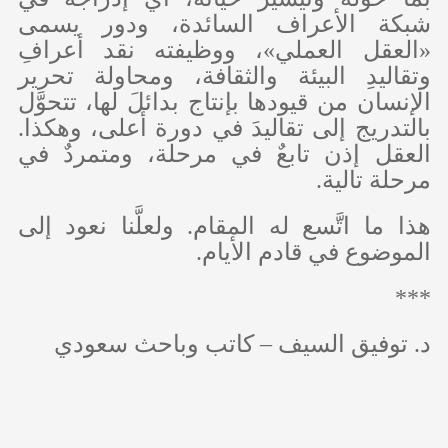
شبكة الأعراف السائدة، ودور يسمى
«العقل العملي»، ووظيفته نقد أعرافِ
وتقاليدِ البيئة والثقافة، ومحاولة تحرير
الإنسان من قيودها بإنتاج بدائلَ لها، تتحوَّل
بالتدريج إلى تقاليدَ في دورة أعلى، وهكذا.
العقل إذن تابعٌ في مرحلة، ومتمردٌ في
مرحلة تالية.
هذا ما اتَّسع له المقام. ولعلَّنا نعود إلى
الموضوع في قادم الأيام.
***
د. توفيق السيف – كاتب وباحث سعودي