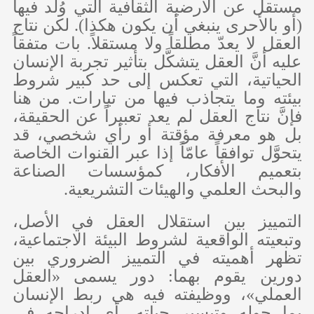
مستقل عن الأرضية الثقافية التي وُلد فيها
(أو بالأحرى ينبغي أن يكون هكذا). لكن نتاج
العقل لا يعدّ مطلقاً ولا مستقلاً. بات متفقاً
عليه أنَّ العقل يتشكَّل بتأثير تجربة الإنسان
الحياتية، التي تعكس إلى حد كبير شروط
بيئته وما يتجاذب فيها من تيارات. من هنا
فإنَّ نتاج العقل لم يعد تعبيراً عن الحقيقة،
بل هو معرفة مؤقتة أو رأي شخصي، قد
يتحوَّل توافقاً عامّاً إذا عبر القنوات الخاصة
بتعميم الأفكار، كمؤسسات الصناعة
والبحث العلمي والهيئات التشريعية.
التمييز بين استقلال العقل في الأصل،
وتبعيته الواقعية لشروط البيئة الاجتماعية،
تظهر أهميته في التمييز الضروري بين
دورين يقوم بهما: دور يسمى «العقل
العملي»، ووظيفته فيه هي ربط الإنسان
بما حوله وتيسير حياته، أي إدراجه في