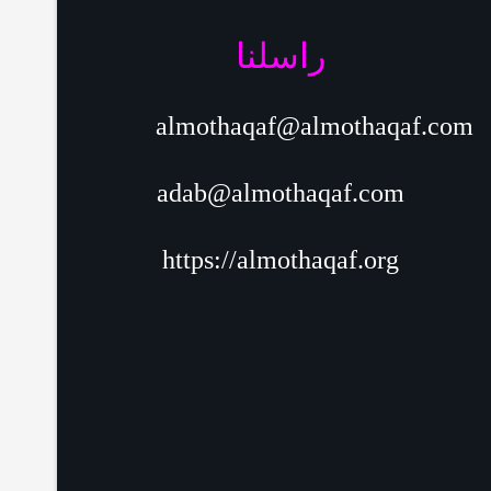
راسلنا
almothaqaf@almothaqaf.com
adab@almothaqaf.com
https://almothaqaf.org