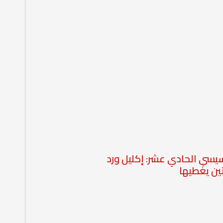
سيسي الحادي عشر: إكليل ورد
ين يغطيها