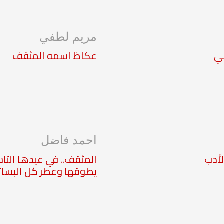
مريم لطفي
بي
عكاظ اسمه المثقف
احمد فاضل
لأدب
المثقف.. في عيدها التا
يطوقها وعطر كل البسات