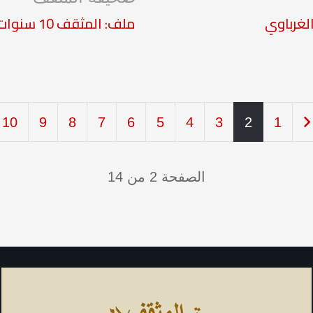
لغرباوي
ملف: المثقف 10 سنوات عطاء زاخر
10
9
8
7
6
5
4
3
2
1
الصفحة 2 من 14