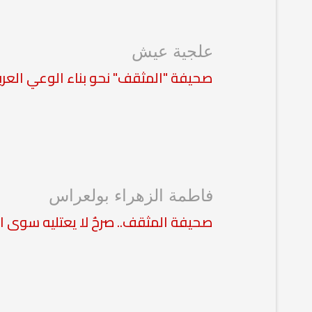
علجية عيش
صحيفة "المثقف" نحو بناء الوعي العر
فاطمة الزهراء بولعراس
صحيفة المثقف.. صرحٌ لا يعتليه سوى ا