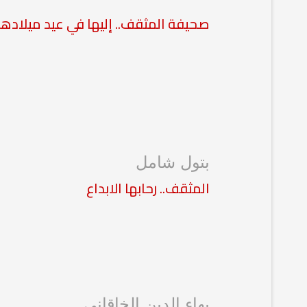
صحيفة المثقف.. إليها في عيد ميلادها
بتول شامل
المثقف.. رحابها الابداع
بهاء الدين الخاقاني