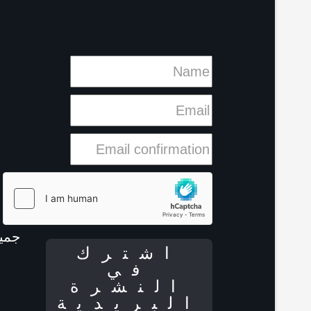
جمي
اشترك
في
النشرة
البريدية