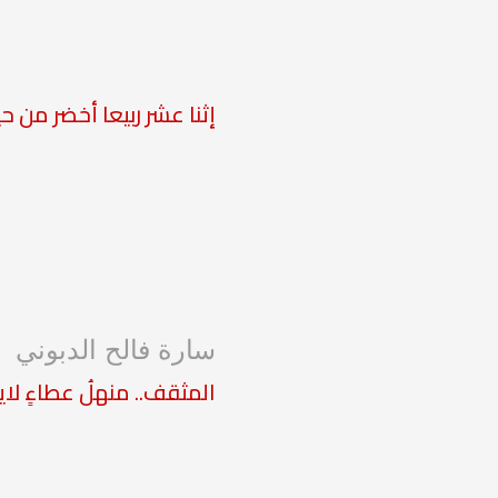
إثنا عشر ربيعا أخضر من ح
سارة فالح الدبوني
المثقف.. منهلُ عطاءٍ لاي