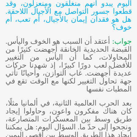
اليوم يبدو أنهم منغلقون ومنعزلون، وقد
قطعوا جسور التواصل مع الأجيال اللاحقة.
هل هو فقدان إيمان بالأجيال، أم تعب، أم
خوف؟
جواب:
أعتقد أن السبب هو الخوف واليأس.
القبضة الحديدية الخانقة أجهضت كثيرًا من
المحاولات، كما أن اليأس من التغيير
للأفضل لعب دورًا كبيرًا، إذ شهدنا حركات
عديدة أُجهضت. غاب التوازن، وأحيانًا تأتي
جهة تحاول التغيير لكنها مع الوقت تقع في
المطبات نفسها
بعد الحرب العالمية الثانية، في ألمانيا مثلًا،
كان هناك مفكرون واعون، وحاولوا إيجاد
طريق وسط بين المعسكرات المتصارعة،
ونجحوا إلى حدّ ما. السؤال اليوم: هل يمكننا
إيجاد هذا الطريق الوسط بين أقصى اليمين