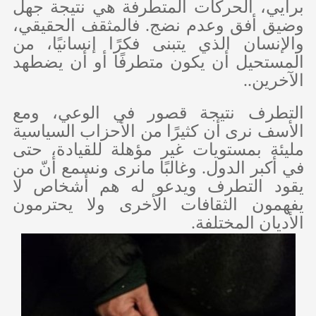
برأيي، الحركات المتطرفة هي نتيجة جهل
وضيق أفق وعدم نضج. فالمثقف الحقيقي،
والإنسان الذي يتبنى فكرًا إنسانيًا، من
المستحيل أن يكون متطرفًا أو أن يضطهد
الآخرين..
التطرف نتيجة قصور في الوعي، ومع
الأسف نرى أن كثيرًا من الأحزاب السياسية
مليئة بمستويات غير مؤهلة للقيادة، حتى
في أكبر الدول. وغالبًا مانرى ونسمع أنّ من
يقود التطرف ويدعو له هم أشخاص لا
يفهمون الثقافات الأخرى ولا يحترمون
الأديان المختلفة.