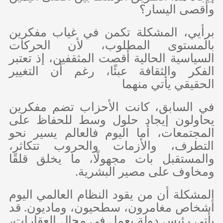
وأقصى اليسار؟
برأيي، المشكلة تكمن في غياب مفكرين
بالمستوى المطلوب، لأن الحركات
السياسية الحالية أقصت المثقفين، إذ تعتبر
الفكر والثقافة عبئًا، رغم أن التغيير
الحقيقي يأتي منهما
في السابق، كانت الأحزاب تضم مفكرين
يحاولون إيجاد حلول وسط للحفاظ على
المجتمعات، أما اليوم فالعالم يسير نحو
التطرف، والأزمات والحروب تتكاثر،
والمستقبل بات مجهولًا، ما يخلق قلقًا
ومخاوف على مصير البشرية.
المشكلة أن من يقود النظام العالمي اليوم
أشخاص مغامرون، سطحيون، وماديون. قد
يأتي رئيس دولة يعمل في مجال العقارات،