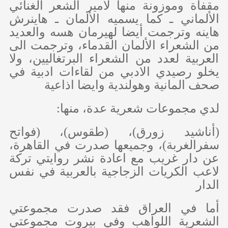
مقفاة وموزونة منها لأمير الشعر الغنائي
الألماني ـ كما يسميه الألمان ـ هاينرش
هاينه وترجمت أيضا لهيرمان هسه والعديد
من الشعراء الألمان القدماء، وترجمت الى
العربية لعدد من الشعراء البرتغاليين، ولا
يخلو رصيدي الادبي من لقاءات ادبية في
صحف المانية وهولندية وايضا اذاعية
لدي مجموعات شعرية عدة، منها:
(أناشيد زورق)، (طقوس)، (فواتح
سفرالغربة)، وجميعها صدرت في القاهرة،
عن دار غريب مع اعادة نشر روايتي تركة
لاعب الكريات الزجاجية بالعربية في نفس
الدار
أما في العراق فقد صدرت مجموعتي
الشعرية اللواهب وفي بيروت مجموعتي