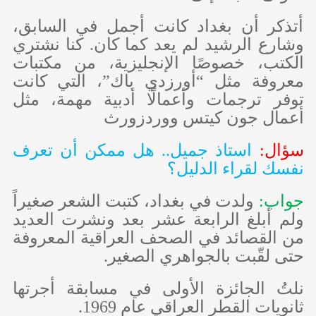
أتذكر أن بغداد كانت أجمل في السابق،
وشارع الرشيد لم يعد كما كان. كنا نشتري
الكتب، خصوصًا الإنجليزية، من مكتبات
معروفة مثل “أورزدي باك”، التي كانت
توفر ترجمات وأعمالًا أدبية مهمة، مثل
أعمال جون كيتس ووردزورث
سؤال:
استاذ جميل.. هل ممكن أن تعرف
نفسك لقراء الدليل؟
جواب:
ولدت في بغداد، كتبت الشعر صغيراً
ولم أبلغ الرابعة عشر بعد ونشرت العديد
من القصائد في الصحف العراقية المعروفة
حتى لقّبت بالجواهري الصغير.
نلتُ الجائزة الأولى في مسابقة أجرتها
ثانويات القطر العراقي عام 1969.