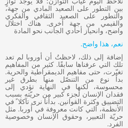
نلاحظ اليوم غياب التوازن؛ فلا يوجد توازٍ
بين التطور على الصعيد المادي من جهة،
والتطور على الصعيد الثقافي والفكري
والقيمي من جهة أخرى. هناك اختلال
واضح، وانحياز أحادي الجانب نحو المادة
نعم، هذا واضح.
إضافة إلى ذلك، لاحظتُ أن أوروبا لم تعد
تلك التي عرفناها سابقًا. كثير من المفاهيم
تغيّرت، حتى مفاهيم الديمقراطية والحرية.
بدأ نوع من التنصّل منها بطرق غير
محسوسة، لكنها في النهاية تؤدي إلى
فقدان الإنسان لجزء كبير من حريّته بسبب
التضييق وكثرة القوانين. بدأنا نرى تآكلا ً في
الأنظمة، التي كانت معروفة في أوربا. مثل
حريّة التعبير، وحقوق الإنسان وخصوصية
الفرد.