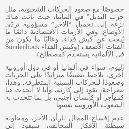
خصوصًا مع صعود الحركات الشعبوية، مثل
حزب البديل” في ألمانيا، حيث باتت هناك
نزعة إلى تحميل “الآخر” مسؤولية تردّي
الأوضاع. وفي الأزمات الاقتصادية دائمًا ما
يُبحث عن كبش فداء، وغالبًا ما يكون من
الفئات الأضعف (وكبش الفداء
Sündenbock
في الألمانية يستخدم كمصطلح).
اليوم، سواء في ألمانيا أو في دول أوروبية
أخرى، نلاحظ تضييقًا متزايدًا على الحريات
وصعودًا للحركات اليمينية المتطرفة. وهذا،
بصراحة، يقود إلى كارثة، وأنا لا أتحدث هنا
كمهاجر أو كإنسان أجنبي، بل بما تتحدث به
الشعوب الأوروبية نفسها
عدم إفساح المجال للرأي الآخر، ومحاولة
شيطنة الأفكار المخالفة، سيقود إلى