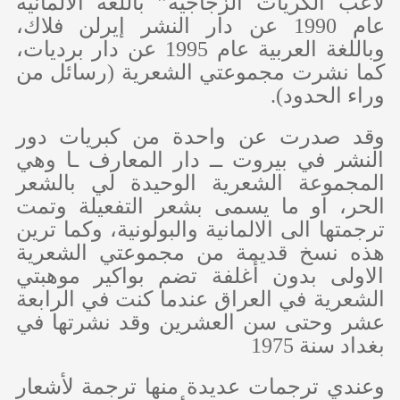
لاعب الكريات الزجاجية” باللغة الألمانية
عام 1990 عن دار النشر إيرلن فلاك،
وباللغة العربية عام 1995 عن دار برديات،
كما نشرت مجموعتي الشعرية (رسائل من
وراء الحدود).
وقد صدرت عن واحدة من كبريات دور
النشر في بيروت ــ دار المعارف ـا وهي
المجموعة الشعرية الوحيدة لي بالشعر
الحر، او ما يسمى بشعر التفعيلة وتمت
ترجمتها الى الالمانية والبولونية، وكما ترين
هذه نسخ قديمة من مجموعتي الشعرية
الاولى بدون أغلفة تضم بواكير موهبتي
الشعرية في العراق عندما كنت في الرابعة
عشر وحتى سن العشرين وقد نشرتها في
بغداد سنة 1975
وعندي ترجمات عديدة منها ترجمة لأشعار