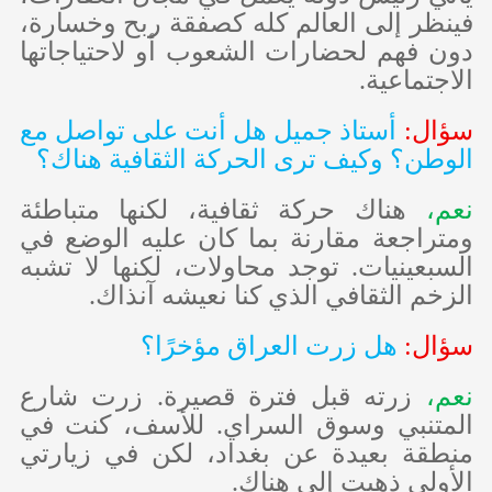
فينظر إلى العالم كله كصفقة ربح وخسارة،
دون فهم لحضارات الشعوب أو لاحتياجاتها
الاجتماعية.
سؤال:
أستاذ جميل هل أنت على تواصل مع
الوطن؟ وكيف ترى الحركة الثقافية هناك؟
نعم،
هناك حركة ثقافية، لكنها متباطئة
ومتراجعة مقارنة بما كان عليه الوضع في
السبعينيات. توجد محاولات، لكنها لا تشبه
الزخم الثقافي الذي كنا نعيشه آنذاك.
سؤال:
هل زرت العراق مؤخرًا؟
نعم،
زرته قبل فترة قصيرة. زرت شارع
المتنبي وسوق السراي. للأسف، كنت في
منطقة بعيدة عن بغداد، لكن في زيارتي
الأولى ذهبت إلى هناك.