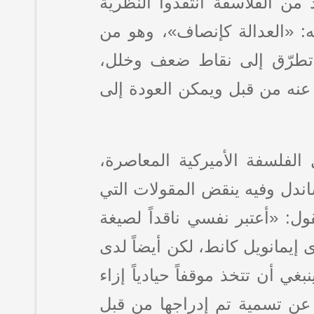
 من الفلاسفة انتقدوا النظرية
ه: «العدالة كإنصاف»، وهو من
د تطرّق إلى نقاط ضعف وخلل،
ُ عنه من قبل ويمكن العودة إلى
لفلسفة الأميركية المعاصرة،
اندل وفيه ينقض المقولات التي
برالية لم يتم نقدها، يبدأ الحوار في الكتاب من صفحة (143). يقول: «أعتبر نفسي ناقداً لصيغة
دى إيمانويل كانط، لكن أيضاً لدى
ي أن تتخذ موقفاً حيادياً إزاء
ة عن تسمية تم إدراجها من قبل