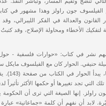
تالي تنضج وتقيّم المسار، وتباشر النقد. عدد
هم الفيلسوف جون راولز وهذا مشهور في كتاب
القانون والعدالة في الفكر الليبرالي، وق
ة لتفكيك الأخطاء ومحاولة الإصلاح، وقد كتبت
هم نشر في كتاب: «حوارات فلسفية - حول ا
لة حنيفي. الحوار كان مع الفيلسوف مايكل س
تقول إن اللي
 تلك التي تجد تغييرها أو حكمها الأكثر تأثيراً ل
راولز. إنها الصيغة التي ترى أن الحكومة ينبغ
يّرة. لابد أن نفهم أن كلمة «جماعاتية» عبار