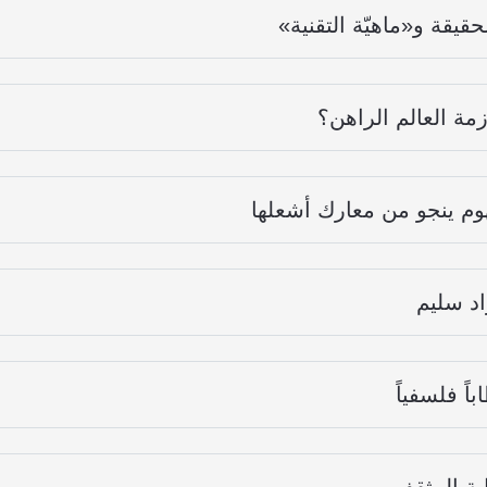
يقة و«ماهيّة التقنية»
زمة العالم الراهن؟
وم ينجو من معارك أشعلها
واد سليم
اً فلسفياً