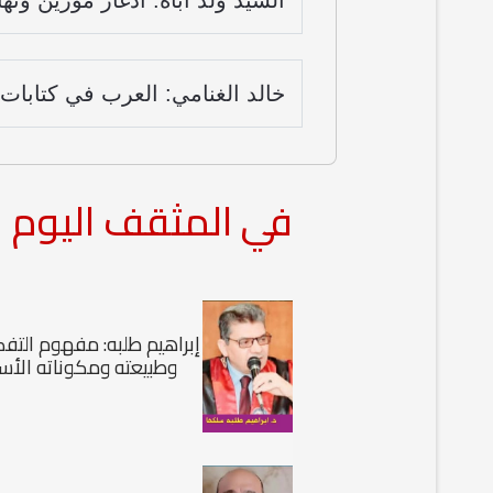
السيد ولد أباه: ادغار مورين ونه
خالد الغنامي: العرب في كتابات 
في المثقف اليوم
إبراهيم طلبه: مفهوم التفكي
وطبيعته ومكوناته الأس