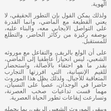
الهوية.
ولذلك يمكن القول بإن التطور الحقيقي، لا
يعني القطيعة مع الماضي، وانما القدرة
على التواصل الايجابي معه، والبناء عليه،
بوصفه ركيزة من ركائز الحاضر، والتطلع
للمستقبل.
على أن الولع بالريف، والتفاعل مع موروثه
الشعبي، ليس انحيازاً عاطفيا إلى الماضي،
بقدر ما هو احتفاء بالأصالة، واستحضار
للقيم الإنسانية، التي افرزتها التجارب
المتعاقبة للأجيال. ولذلك يظل هذا الموروث
حاضرا في الوجدان، عصياً على النسيان،
مهما قست تداعيات صخب العصرنة،
وتسارعت إيقاعات تطور الحياة العصرية.
ويبقى الموروث الشعبي الريفي، بما يحمله