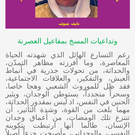
وتداعيات المسخ بمفاعيل العصرنة
رغم التسارع الهائل الذي شهدته الحياة
المعاصرة، وما أفرزته مظاهر التمدّن،
والحداثة، من تحولات جذرية في أنماط
العيش، والتفكير، والعلاقات الاجتماعية،
فقد ظل للموروث الشعبي وهجا خاصا،
وسحراً متجدداً، يستوطن الوجدان، ويثير
الحنين في النفس، اذ ليس بمقدور الحداثة،
مهما بلغت من القوة، وشدة التأثير، أن
تنتزع تلك الومضات، من أعماق وجدان
الإنسان، طالما أنها ارتبطت بتكوينه
النفسي، والوجداني، وأصبحت جزءاً أصيلاً