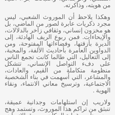
من هويته، وذاكرته.
وهكذا يلاحظ أن الموروث الشعبي، ليس
مجرد ذكريات عابرة لصور من الماضي، بل
هو مخزون إنساني، وثقافي زاخر بالدلالات،
والإيحاءات. فمن ربوع الريف الهادئة، إلى
الديرة بأزقتها، وفضاءاتها المفتوحة، ومن
الدواوين العامرة بأحاديث الألفة، والمحبة،
إلى التعاليل، التي طالما كانت تجمع الناس
على دفء التواصل الإنساني، تتشكل
منظومة متكاملة من القيم، والعادات،
والمشاعر، التي أسهمت في بناء الشخصية
الاجتماعية، وترسيخ معاني الانتماء، ونقاء
الهوية .
ولاريب إن استلهامات وجدانية عميقة،
تنبثق من تراكم هذا الموروث، وتستمد وهج