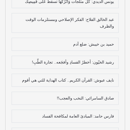
يونس الديدي: كُلُّ مثلجات وَاتْرُكْهَا تسقط عَلَى قَمِيصِكَ
عبد الخالق الفلاح: الفكر الإصلاحي ومستلزمات الوقت
والظرف
حميد بن خيبش: ضلع آدم
رشيد الخيّون: أخطرُ الفسادِ وأفجَعه.. تجارة الطِّبِ!
نايف عبوش: القرآن الكريم.. كتاب الهداية للتي هي أقوم
صادق السامرائي: النخب والعجب!!
فارس حامد: المبادئ العامة لمكافحة الفساد