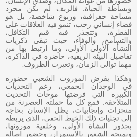
حضورها من غواية المكان، وصدق الإنسان،
وبساطة الحياة. فالريف لم يكن مجرد
مساحة جغرافية، وربوع شاخصة، بل هو
فضاء إنساني رحب، تنمو فيه العلاقات على
الفطرة، وتتجذر فيه قيم التكافل،
والتسامح، والوفاء، حيث تبقى ذكريات
النشأة الأولى الأولى، وما ارتبط بها من
تفاصيل البيئة الريفية، حاضرة في الذاكرة،
مهما توالى الزمان، وتغيرت الظروف.
وهكذا يفرض الموروث الشعبي حضوره
في الوجدان الجمعي، رغم التحديات
الكبيرة التي فرضتها موجات التحديث
المتلاحقة. فمع كل ما حملته العصرنة من
منجزات وإيجابيات، يظل الإنسان بحاجة
إلى تجليات ذلك الخيط الخفي، الذي يربطه
بجذور النشأة الأولى، وخلفية موروثها،
ويمنحه الشعور بالاستمرار، وحضور اصالة