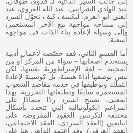
إلى جانب السير الذاتية لـ فدوى طوقان،
عبد الهادي الشرايبي، عبد الله العروي، عبد
الغني أبو العزم، ليكشف كيف تحوّل السرد
إلى مساحة مواجهة مع الآخر المستعمِر،
وإلى وسيلة لإعادة بناء الذات في مواجهة
التبعية.
أما القسم الثاني، فقد خصّصه لأعمال أدبية
يستخدم أصحابها – سواء من المركز أو من
المحيط – لغة الإمبراطورية نفسها، لكن
ليس بوصفها أداة هيمنة، بل كوسيلة لإعادة
التملك وتوظيفها في خدمة مقاصد الشعوب
المستعمَرة سابقًا وتطلعاتها التحررية. بهذا
المعنى، يصبح السرد ردًا مضادًا على
المزاعم الكولونيالية التي تتجدد بأشكال
مختلفة لتكريس العقود المفروضة على
التابعين (العقد السردي، العقد الاجتماعي،
العقد العرقي). وقد اعتمد الداهي هنا على