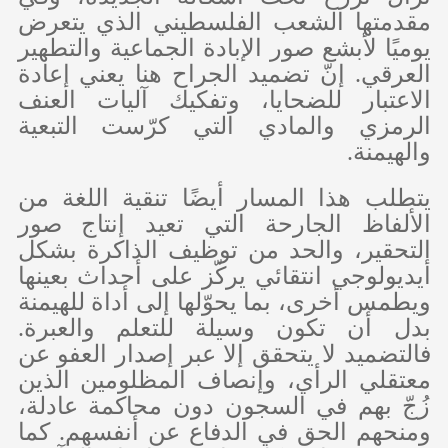
مقدمتها الشعب الفلسطيني الذي يتعرض
يوميًا لأبشع صور الإبادة الجماعية والتطهير
العرقي. إنّ تضميد الجراح هنا يعني إعادة
الاعتبار للضحايا، وتفكيك آليات العنف
الرمزي والمادي التي كرّست التبعية
والهيمنة.
يتطلب هذا المسار أيضًا تنقية اللغة من
الألفاظ الجارحة التي تعيد إنتاج صور
التحقير، والحد من توظيف الذاكرة بشكل
أيديولوجي انتقائي يركّز على أحداث بعينها
ويطمس أخرى، بما يحوّلها إلى أداة للهيمنة
بدل أن تكون وسيلة للتعلم والعبرة.
فالتضميد لا يتحقق إلا عبر إصدار العفو عن
معتقلي الرأي، وإنصاف المظلومين الذين
زُجّ بهم في السجون دون محاكمة عادلة،
ومنحهم الحق في الدفاع عن أنفسهم. كما