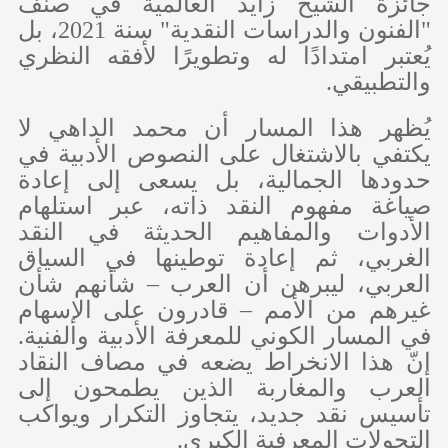
جائزة الشيخ زايد العالمية في صنف
"الفنون والدراسات النقدية" سنة 2021، بل
يُعتبر امتدادًا له وتطويرًا لأفقه النظري
والتطبيقي.
يُظهر هذا المسار أن محمد الداهي لا
يكتفي بالاشتغال على النصوص الأدبية في
حدودها الجمالية، بل يسعى إلى إعادة
صياغة مفهوم النقد ذاته، عبر استلهام
الأدوات والمفاهيم الحديثة في النقد
الغربي، ثم إعادة توطينها في السياق
العربي، ليبرهن أن العرب – شأنهم شأن
غيرهم من الأمم – قادرون على الإسهام
في المسار الكوني للمعرفة الأدبية والفنية.
إنّ هذا الانخراط يضعه في مصاف النقاد
العرب والمغاربة الذين يطمحون إلى
تأسيس نقد جديد، يتجاوز التكرار ويواكب
التحولات المعرفية الكبرى.