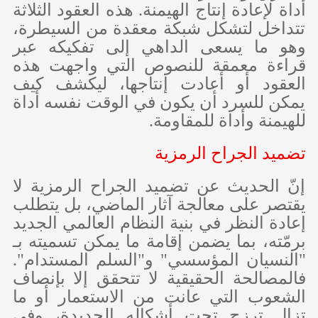
أداة لإعادة إنتاج الهيمنة. هذه العقود الثلاثة
تتداخل لتشكل شبكة معقدة من السيطرة،
وهو ما يسعى الداهي إلى تفكيكه عبر
قراءة معمقة للنصوص التي واجهت هذه
العقود أو أعادت إنتاجها، ليكشف كيف
يمكن للسرد أن يكون في الوقت نفسه أداة
للهيمنة وأداة للمقاومة.
تضميد الجراح الرمزية
إنّ الحديث عن تضميد الجراح الرمزية لا
يقتصر على معالجة آثار الماضي، بل يتطلب
إعادة النظر في بنية النظام العالمي الجديد
برمّته، بما يضمن إقامة ما يمكن تسميته بـ
"النسيان المؤسسي" و"السلم المستدام".
فالمصالحة الحقيقية لا تتحقق إلا بإنصاف
الشعوب التي عانت من الاستعمار أو ما
تزال ترزح تحت أشكاله الجديدة، وفي