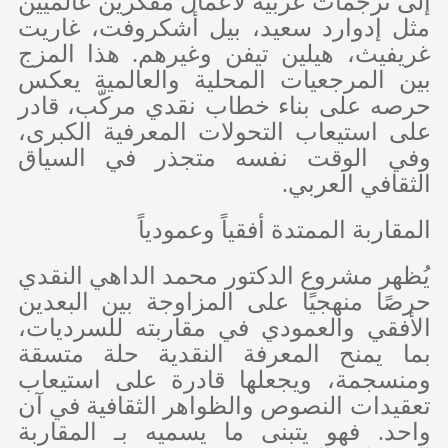
إلى ترجمات عربية لأعمال مفكرين عالميين
مثل إدوارد سعيد، بيل أشكروفت، غاريت
غريفيث، هيلين تيفن وغيرهم. هذا المزج
بين المرجعيات المحلية والعالمية يعكس
حرصه على بناء خطاب نقدي مركّب، قادر
على استيعاب التحولات المعرفية الكبرى،
وفي الوقت نفسه متجذر في السياق
الثقافي العربي.
المقاربة الممتدة أفقياً وعمودياً
يُظهر مشروع الدكتور محمد الداهي النقدي
حرصًا منهجيًا على المزاوجة بين البعدين
الأفقي والعمودي في مقاربته للسرديات،
بما يمنح المعرفة النقدية حلة متسقة
ومنسجمة، ويجعلها قادرة على استيعاب
تعقيدات النصوص والظواهر الثقافية في آن
واحد. فهو يتبنى ما يسميه بـ المقاربة