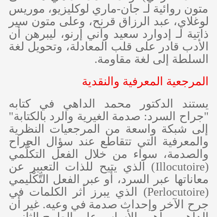
متون روائية لـ جان-ماري لوكليزيو، موريس
لوغلاي، عبد الرزاق قرنح، وعلى متون سير
ذاتية لـ إدوارد سعيد وآني إرنو، ليبرهن أن
الأدب قادر على قلب المعادلة، وتحويل لغة
السلطة إلى لغة مقاومة.
المرجعية المعرفية والنقدية
يستند الدكتور محمد الداهي في كتابه
"جراح السرد: صدمة الغيرية والرد بالكتابة"
إلى شبكة واسعة من المرجعيات النظرية
والمعرفية التي تتقاطع عند سؤال الجراح
والصدمة، سواء من خلال الفعل التكلُّمي
(
Illocutoire
) الذي يتيح للذات التعبير عن
معاناتها عبر السرد، أو عبر الفعل التَّكْليمي
(
Perlocutoire
) الذي يبرز أثر الكلمات في
جرح الآخر وإحداث صدمة في وعيه. غير أن
الداهي يراهن بالأساس على الطرح الثاني،