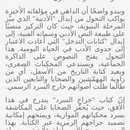
ويبدو واضحًا أن الداهي في مؤلفاته الأخيرة
يواكب التحول من إبدال "الأدبية" الذي ميّز
المرحلة البنيوية، حيث كان التركيز منصبًا
على طبيعة النص الأدبي وسماته الفنية، إلى
إبدال "كتابات التدخل" التي أعادت الاعتبار
إلى جدوى الأدب في الحياة اليومية. هذا
التحول يفتح النصوص على الذاكرة
الجماعية، ويستدعي المحكيات الصغرى،
ويعيد كتابة التاريخ من الأسفل، أي من
زاوية المهمّشين والضحايا والتابعين الذين
طالما ظلّت أصواتهم خارج السرد الرسمي.
إنّ كتاب "جراح السرد" يندرج في هذا
الأفق، حيث يُحفّز الضحايا على المكاشفة
بسرد محكياتهم الموازية، ويمنحهم إمكانية
تضميد جراحهم الرمزية عبر الكتابة. بهذا
المعنى، يصبح الأدب أداة علاجية، ووسيلة