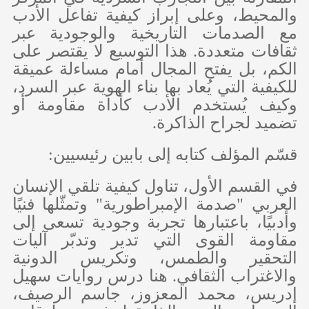
والمحيط، وعلى إبراز كيفية تفاعل الأدب
مع الصدمات التاريخية والوجودية عبر
ثقافات متعددة. هذا التوسيع لا يقتصر على
الكم، بل يفتح المجال أمام مساءلة عميقة
للكيفية التي يُعاد بها بناء الهوية عبر السرد،
وكيف يُستخدم الأدب كأداة مقاومة أو
تضميد لجراح الذاكرة.
قسّم المؤلف كتابه إلى بابين رئيسيين:
في القسم الأول، تناول كيفية تلقي الإنسان
العربي "صدمة الإمبراطورية" وتمثّلها فنيًا
وأدبيًا، باعتبارها تجربة وجودية تسعى إلى
مقاومة القوى التي تدير وتدبّر آليات
التحقير والطمس، وتكريس الدونية
والاغتراب الثقافي. هنا درس روايات سهيل
إدريس، محمد المعزوز، جاسم الرصيف،