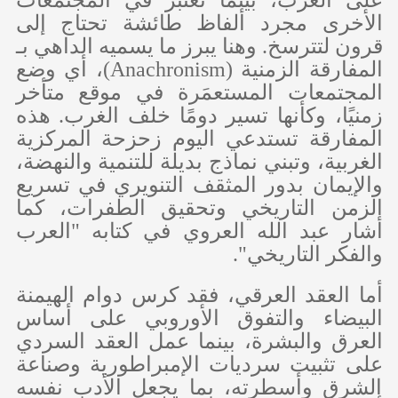
الأخرى مجرد ألفاظ طائشة تحتاج إلى
قرون لتترسخ. وهنا يبرز ما يسميه الداهي بـ
المفارقة الزمنية (
Anachronism
)، أي وضع
المجتمعات المستعمَرة في موقع متأخر
زمنيًا، وكأنها تسير دومًا خلف الغرب. هذه
المفارقة تستدعي اليوم زحزحة المركزية
الغربية، وتبني نماذج بديلة للتنمية والنهضة،
والإيمان بدور المثقف التنويري في تسريع
الزمن التاريخي وتحقيق الطفرات، كما
أشار عبد الله العروي في كتابه "العرب
والفكر التاريخي".
أما العقد العرقي، فقد كرس دوام الهيمنة
البيضاء والتفوق الأوروبي على أساس
العرق والبشرة، بينما عمل العقد السردي
على تثبيت سرديات الإمبراطورية وصناعة
الشرق وأسطرته، بما يجعل الأدب نفسه