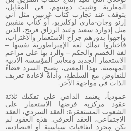
المغاربة وتثبيت دونيتهم. في المقابل،
يتوقف عند تجارب كتاب غربيين مثل آني
إرنو وجان-ماري لوكليزيو، أو كتاب منفيين
مثل إدوارد سعيد وعبد الرزاق قرنح، الذين
واجهوا بدورهم جراح الاستعمار والاغتراب،
فاختاروا تملك لغة الإمبراطورية نفسها –
لغة الخصم والحكم – والرد بها على مزاعم
الاستعمار الجديد ومعايير المؤسسة الأدبية
المهيمنة. بهذا المعنى، يصبح السرد فضاءً
للتفاوض مع السلطة، وأداةً لإعادة تعريف
الذات في مواجهة الآخر.
عمودياً، يعتمد الداهي على تفكيك ثلاثة
عقود مركزية فرضها الاستعمار على
الشعوب المستعمَرة: العقد السردي، العقد
الاجتماعي، العقد العرقي. هذه العقود لم
تكن مجرد اتفاقيات سياسية أو اقتصادية،