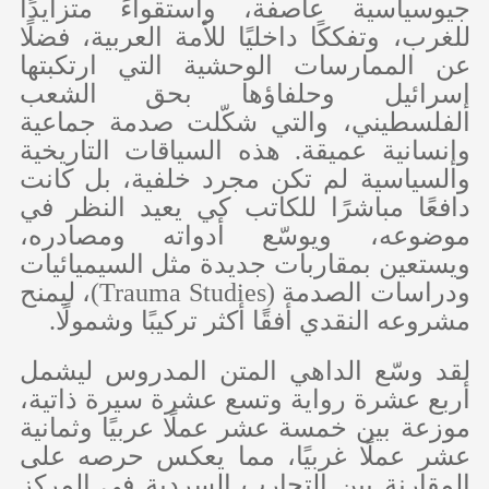
جيوسياسية عاصفة، واستقواءً متزايدًا
للغرب، وتفككًا داخليًا للأمة العربية، فضلًا
عن الممارسات الوحشية التي ارتكبتها
إسرائيل وحلفاؤها بحق الشعب
الفلسطيني، والتي شكّلت صدمة جماعية
وإنسانية عميقة. هذه السياقات التاريخية
والسياسية لم تكن مجرد خلفية، بل كانت
دافعًا مباشرًا للكاتب كي يعيد النظر في
موضوعه، ويوسّع أدواته ومصادره،
ويستعين بمقاربات جديدة مثل السيميائيات
ودراسات الصدمة (
Trauma Studies
)، ليمنح
مشروعه النقدي أفقًا أكثر تركيبًا وشمولًا.
لقد وسّع الداهي المتن المدروس ليشمل
أربع عشرة رواية وتسع عشرة سيرة ذاتية،
موزعة بين خمسة عشر عملًا عربيًا وثمانية
عشر عملًا غربيًا، مما يعكس حرصه على
المقارنة بين التجارب السردية في المركز