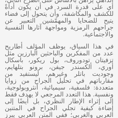
أي على قدرة السرد في أن يكون أداةً
للكشف والمكاشفة، وأن يتحول إلى فضاء
يتيح للضحايا والمهمّشين التعبير عن
جراحهم الرمزية ومواجهة آثارها النفسية
والاجتماعية.
في هذا السياق، يوظف المؤلف أطاريح
عدد من المفكرين والباحثين البارزين مثل
تزفيتان تودوروف، بول ريكور، باسكال
أوري، ألكسندر جيفن، برونو بتلهايم،
وجوديت باتلر وغيرهم، ليستفيد من
مقارباتهم في تحليل الجراح من زوايا
متعددة: فلسفية، سيميائية، أنثروبولوجية،
ونفسية. هذا التعدد المرجعي لا يهدف فقط
إلى إثراء الإطار النظري، بل أيضًا إلى
إضاءة كيفية تجلي الجراح في المتنين
العربي والغربي؛ ففي المتن العربي يبرز