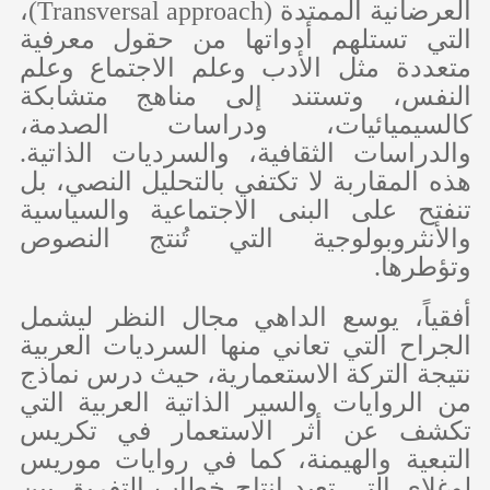
العرضانية الممتدة (
Transversal approach
)،
التي تستلهم أدواتها من حقول معرفية
متعددة مثل الأدب وعلم الاجتماع وعلم
النفس، وتستند إلى مناهج متشابكة
كالسيميائيات، ودراسات الصدمة،
والدراسات الثقافية، والسرديات الذاتية.
هذه المقاربة لا تكتفي بالتحليل النصي، بل
تنفتح على البنى الاجتماعية والسياسية
والأنثروبولوجية التي تُنتج النصوص
وتؤطرها.
أفقياً، يوسع الداهي مجال النظر ليشمل
الجراح التي تعاني منها السرديات العربية
نتيجة التركة الاستعمارية، حيث درس نماذج
من الروايات والسير الذاتية العربية التي
تكشف عن أثر الاستعمار في تكريس
التبعية والهيمنة، كما في روايات موريس
لوغلاي التي تعيد إنتاج خطاب التفريق بين