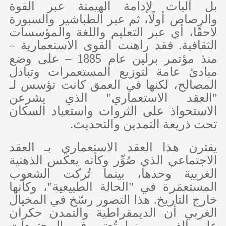
بل آليات لإدامة الهيمنة عبر القوة
والرصاص أولًا، ثم عبر الطباشير والسبورة
لاحقًا، أي عبر التعليم واللغة والمؤسسات
الثقافية. فقد راهنت القوى الاستعمارية –
منذ مؤتمر برلين عام 1885 – على وضع
مبادئ عامة لتوزيع المستعمرات وتبادل
المصالح، لكنها في العمق كانت تؤسس لـ
"العقد الاستعماري" الذي يشرعن
الاستحواذ على الثروات واستعباد السكان
تحت ذريعة التمدين والتحديث.
يقترن هذا العقد الاستعماري بـ العقد
الاجتماعي الذي صُوِّر وكأنه يعكس الذهنية
الغربية وحدها، بينما تُركت الشعوب
المستعمَرة في "الحالة الطبيعية"، وكأنها
خارج التاريخ. هذا التصور رسّخ في المخيال
الغربي أن الديمقراطية والتمدن حكران
على الغرب، بينما تُعتبر في المجتمعات