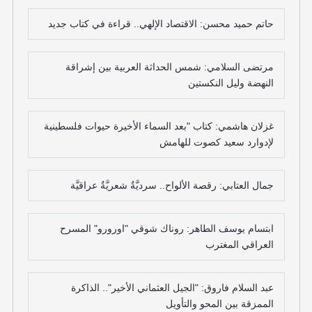
حاتم حميد محسن: الاقتصاد الإلهي.. قراءة في كتاب جديد
مرتضى السلامي: شمس الحداثة العربية بين إشراقة
النهضة وليل النكستين
غزلان هاشمي: كتاب "بعد السماء الأخيرة حيوات فلسطينية
لإدوارد سعيد كصوت للهامش
جمال العتابي: رقصة الألواح.. سرديَّةٌ شعريَّةٌ عراقيَّة
ابتسام يوسف الطاهر: روناك شوقي "اورورو" المسرح
العراقي المغترب
عبد السلام فاروق: "الجيل العثماني الأخير".. الذاكرة
الممزقة بين المحو والتأويل