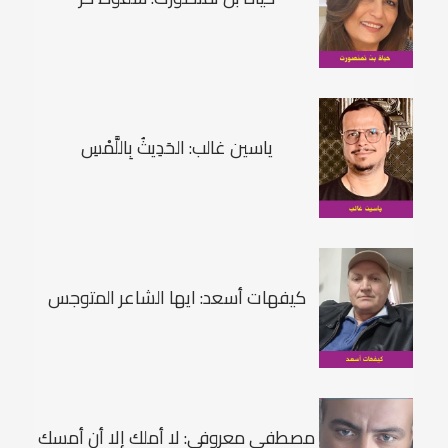
ياسين غالب: الحَدِيثُ بِاللَّمْسِ
كيفهات أسعد: ايها الشاعر المتوجس
مصطفى معروفي: لا أملك إلا أن أمسك