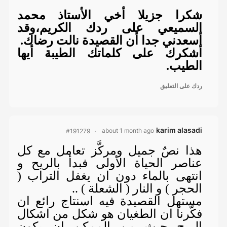
شكرا جزيلا أخي الأستاذ محمد
السميعي على ردك الكريم،وقد
أسعدني جدا أن القصيدة نالت رضاك.
أشكرك على كلماتك الطيبة أيها
الطيب.
ردك على التعليق
karim alasadi
about 1 month ago
#191279
هذا نصٌ جميل ومركَّز تعامل مع كل
عناصر الحياة الأولى فبدأ بالريح و
انتهى بالماء دون ان يغفل التراب (
الحجر ) و النار ( الشعلة ) ..
مستهل القصيدة فيه اسنتاج رائع ان
فكَّرنا ان الطغيان هو شكل من اشكال
الريح حيث من الممكن ان يكون