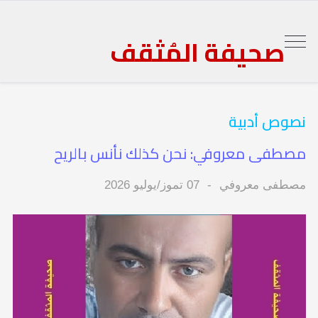
صحيفة المُثقف
نصوص أدبية
مصطفى معروفي: نحن كذلك نأنس بالريح
مصطفى معروفي
07 تموز/يوليو 2026