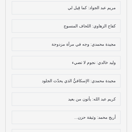
مريم عبد الجواد: كما قِيل لي
كفاح الزهاوي: اللحاف المنسوج
مجيدة محمدي: وجه في مرآة مزدوجة
وليد خالدي: نجوم لا تضيء
مجيدة محمدي: الإسكافيُّ الذي يحدّث الجلود
كريم عبد الله: يأتون من بعيد
أريج محمد: وثيقة حزن...