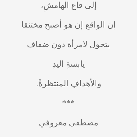
إلى قاع الهامشِ،
إن الواقع إن هو أصبح مختنقا
يتحول لامرأة دون ضفاف
يابسةِ اليدِ
والأهدافِ المنتظرةْ.
***
مصطفى معروفي