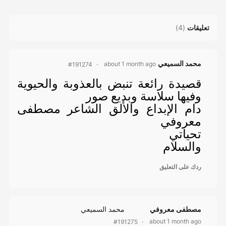
تعليقات
(
4
)
محمد السميعي
about 1 month ago
#191274
قصيدة رائعة تنبض بالعذوبة والحيوية
وفيها سلاسة وبديع صور
دام الإبداع والألق الشاعر مصطفى
معروفي
تحياتي
والسلام
ردك على التعليق
مصطفى معروفي
محمد السميعي
about 1 month ago
#191275