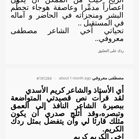
اعصاراً مدمِّرا وعاصفة هوجاء تحطِّم
البشر ومنجزاته في الحاضر و آماله
في المستقبل ..
تحياتي أخي الشاعر مصطفى
معروفي..
ردك على التعليق
مصطفى معروفي
about 1 month ago
#191284
أي الأستاذ والشاعر كريم الأسدي
لقد قرأت نص قصيدتي المتواضعة
ببصيرة الشاعر النافذ إلى العمق
وتبصره،وقد أثلج صدري أن يكون
مثلك قارئا لي وأن يتفضل بمثل ردك
الكريم.
اخي الكريم كريم