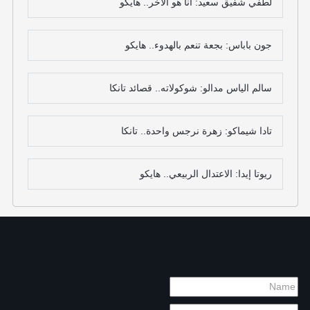
لطفي شفيق سعيد: أنا هو الآخر.. هايكو
جون باباس: بجعة تنعم بالهدوء.. هايكو
سالم الياس مدالو: شوكولاته.. قصائد تانكا
تادا شيماكو: زهرة نرجس واحدة.. تانكا
ريوتا إيدا: الاعتدال الربيعي.. هايكو