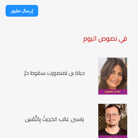
إرسال تعليق
في نصوص اليوم
حياة بن تمنصورت: سقوط حرّ
ياسين غالب: الحَدِيثُ بِاللَّمْسِ