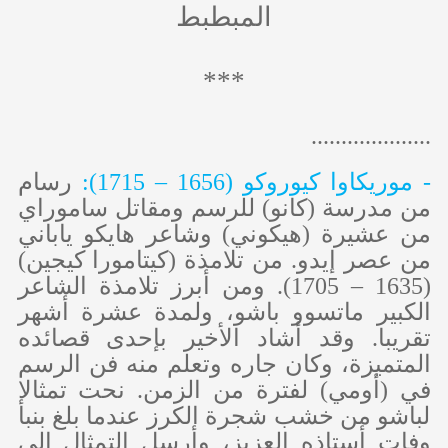
المبطبط
***
....................
- موريكاوا كيوروكو (1656 – 1715):
رسام
من مدرسة (كانو) للرسم ومقاتل ساموراي
من عشيرة (هيكوني) وشاعر هايكو ياباني
من عصر إيدو. من تلامذة (كيتامورا كيجين)
(1635 – 1705). ومن أبرز تلامذة الشاعر
الكبير ماتسوو باشو، ولمدة عشرة أشهر
تقريبا. وقد أشاد الأخير بإحدى قصائده
المتميزة، وكان جاره وتعلم منه فن الرسم
في (أومي) لفترة من الزمن. نحت تمثالا
لباشو من خشب شجرة الكرز عندما بلغ بنبأ
وفات أستاذه العزيز، وأرسل التمثال إلى