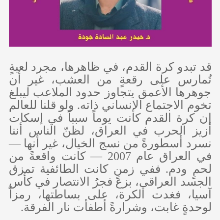
قد تبدو كرة القدم، في ظاهرها، مجرد لعبةٍ
تُمارس على رقعةٍ من العشب، غير أن
جوهرها الأعمق يتجاوز حدود الملاعب ليبلغ
تخوم الاجتماع الإنساني ذاته. ولو قلنا للعالم
إن كرة القدم كانت يوماً سبباً في إسكات
أزيز الحرب في العراق، لظنّ الناس أننا
نسرد أسطورةً من نسج الخيال، غير أنها —
في العراق عام 2007 — كانت واقعةً من
لحمٍ ودم. ففي زمنٍ كانت الطائفية تمزق
الجسد العراقي، بزغ فجرُ الانتصار في كأس
آسيا، فغدت الكرة، على بساطتها، رمزاً
لوحدةٍ غابت، وشرارةً أطفأت نار الفرقة.