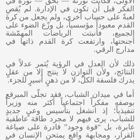
الأولى، فكانت ثورته — بحق — ثورةً في
الفكر قبل أن تكون في الإدارة. لم يُقصِ
لعبةً على حساب أخرى، ولم يجعل من كرة
القدم معبوداً مؤسسياً، بل وزّع الضوء على
الجميع، فأنبتت الرياضات المهمّشة
أجنحتها، وارتفعت كرة القدم ذاتها في
مدارج الرقي.
ذلك لأن العدل في الرؤية يُثمر عدلاً في
النتائج، ولأن التوازن لا ينتج إلا من عقلٍ
يدرك فلسفة الكلّ، لا من ذهنٍ أسيرٍ للجزء.
أما في ميدان الشباب، فقد تجلّى المبرقع
بوصفه مفكراً اجتماعياً أكثر منه وزيراً
تنفيذياً؛ إذ انشغل بتأسيس وعيٍ جديدٍ
للشباب، يرى فيهم لا مجرد طاقة عاطفية
عابرة، بل “قوة وجود” قادرة على صياغة
القرار، ومجابهة واقعٍ يمتحن الإنسان في