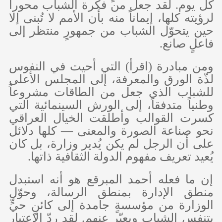
كل يوم. لقد جعل من فكرة الشباب محوراً
لرؤيته كلها، إيماناً منه بأن الأمم لا تُبنى إلا
حين يتحوّل الشباب من جمهورٍ منتظر إلى
فاعلٍ صانع.
ومن مبادرة (اقرأ) التي أحيت في النفوس
لذّة الورق والمعرفة، إلى المجلس الأعلى
للشباب الذي جعل من الطاقات مشروعاً
وطنياً متدفقاً، إلى الورش السينمائية التي
كسرت القوالب وأطلقت الخيال العراقي
نحو صناعة الصورة والمعنى — كلها دلائل
على أن الرجل لم يكن يُدير وزارة، بل كان
يُعيد تعريف مفهوم الدولة الثقافية ذاتها.
إن ما فعله أحمد المبرقع هو أنه استبدل
منطق الإدارة بمنطق الرسالة، وحوّل
الوزارة من مؤسسةٍ جامدة إلى كائنٍ حيٍّ
يتنفس الشباب ويعبّر عنهم. لقد ردّ الاعتبار