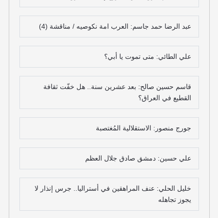
عبد الرضا حمد جاسم: العرب امة نكوصيه / مناقشة (4)
علي الطائي: متى تموت يا أبي؟
قاسم حسين صالح: بعد عشرين سنة.. هل خفّت ثقافة
القطيع في العراق؟
جورج منصور: الاستقلالية المُغتصبة
علي حسين: دمشق صادق جلال العظم
خليل الحلي: عنف المراهقين في أستراليا.. جرس إنذار لا
يجوز تجاهله