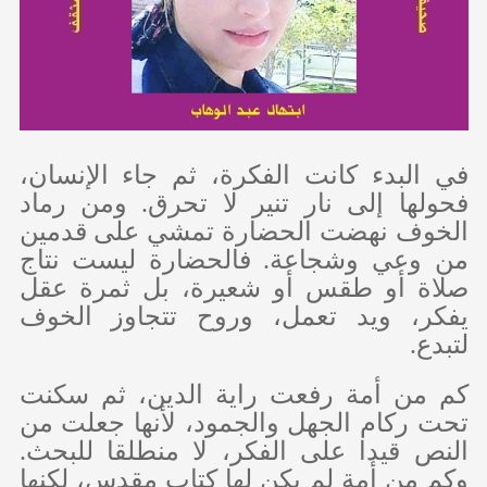
في البدء كانت الفكرة، ثم جاء الإنسان،
فحولها إلى نار تنير لا تحرق. ومن رماد
الخوف نهضت الحضارة تمشي على قدمين
من وعي وشجاعة. فالحضارة ليست نتاج
صلاة أو طقس أو شعيرة، بل ثمرة عقل
يفكر، ويد تعمل، وروح تتجاوز الخوف
لتبدع.
كم من أمة رفعت راية الدين، ثم سكنت
تحت ركام الجهل والجمود، لأنها جعلت من
النص قيدا على الفكر، لا منطلقا للبحث.
وكم من أمة لم يكن لها كتاب مقدس، لكنها