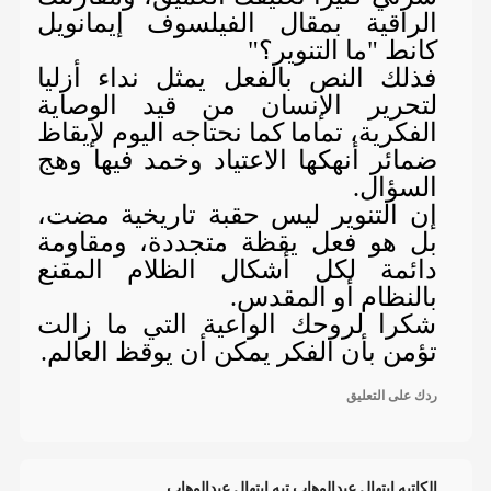
الراقية بمقال الفيلسوف إيمانويل
كانط "ما التنوير؟"
فذلك النص بالفعل يمثل نداء أزليا
لتحرير الإنسان من قيد الوصاية
الفكرية، تماما كما نحتاجه اليوم لإيقاظ
ضمائر أنهكها الاعتياد وخمد فيها وهج
السؤال.
إن التنوير ليس حقبة تاريخية مضت،
بل هو فعل يقظة متجددة، ومقاومة
دائمة لكل أشكال الظلام المقنع
بالنظام أو المقدس.
شكرا لروحك الواعية التي ما زالت
تؤمن بأن الفكر يمكن أن يوقظ العالم.
ردك على التعليق
الكاتبه ابتهال عبدالوهاب تبه ابتهال عبدالوهاب