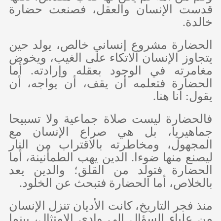
قدست الإنسان والعقل، فصنعت حضارة
خالدة.
الحضارة مشروع إنساني خالص، يولد حين
يتجاوز الإنسان الاتكاء على الغيب، ويخوض
مغامرته في الوجود بعقله وإرادته. أما
الحضارة فتعلمه أن يقف، أن يواجه، أن
يقول: أنا هنا.
فالحضارة ليست صلاة جماعية ولا تسبيحا
جماهيريا، بل هي صراع الإنسان مع
المجهول، ومخاطرته بالاقتراب من النار
ليصنع منها ضوءا. الدين يهب الطمأنينة، أما
الحضارة فتولد من القلق؛ والدين يعد
بالخلاص، أما الحضارة فتبحث عن الخلود.
منذ فجر التاريخ، كانت الأديان تنزل الإنسان
من علياء السؤال إلى وادي الامتثال، بينما