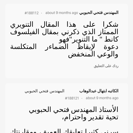
المهندس فتحي الحبوبي
about 9 months ago
#188112
شكرا على هذا المقال التنويري
الممتاز الذي ذكرني بمقال الفيلسوف
كانط " ما التنوير"فهو
دعوة لإيقاظ الضماءر المتكلسة
والوعي المنخفض
ردك على التعليق
الكاتبه ابتهال عبدالوهاب
المهندس فتحي الحبوبي
about 9 months ago
#188121
الأستاذ المهندس فتحي الحبوبي
تحية تقدير واحترام،
سرني كثيرا تعليقك العميق، ومقارنتك