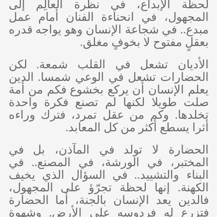
لحظة الإبداع، في نظرة العالِم إلى
المجهول، في انحناءة الفنان أمام عمل
مبدع.. في شجاعة الإنسان وهو يواجه قدره
بعقلٍ مفتوح لا بخوفٍ مغلق.
الأديان تشعل في القلب شمعة. لكن
الحضارات تشعل في الوعي شمسا. الدين
يعلم الإنسان أن يركع بخشوع فكم من أمة
صلت طويلا لكنها لم تصنع فكرة واحدة
تخلدها. وكم من عقل تمرد، فترك وراءه
أثرا يسطع أكثر من كل المعابد.
الحضارة لا تولد في المآذن، بل في
المختبر، في الورشة، في المصنع.. في
البناء والتشييد.. في السؤال الذي يخيف
الكهنة. إنها لحظة تجرّؤ على المجهول،
فالدين يعد الإنسان بالجنة، أما الحضارة
فتزرع له فردوسه على الأرض. وشهوة