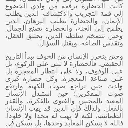
كانت الحضارة ترفعه من وادي الخضوع
إلى قمة التجريب والاكتشاف. الدين يطلب
الإيمان، والحضارة تطلب البرهان. الدين
يطمح إلى الجنة، والحضارة تصنع الجمال.
وحين تتضخم سلطة الدين، يختنق العقل،
وتقدس الطاعة، ويقتل السؤال.
وحين يتحرر الإنسان من الخوف يبدأ التاريخ
الحقيقي. فالحضارة لا تبنى على الركوع، بل
على الوقوف، ولا على انتظار المعجزة بل
على صناعة المعجزة. وكل حضارة كبرى
ولدت حين تراجع صوت الكهنة وارتفع
صوت المفكرين؛ حين استبدل الإنسان
المعبد بالمختبر، والفتوى بالفكرة، والقدر
بالفعل. ولذلك فإن الدين قد يهب الإنسان
الطمأنينة، لكنه لا يهب له مجدا ولا خلودا.
فالله لا يسكن المعابد وحدها، بل يسكن في