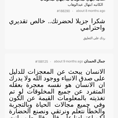
الكاتبه ابتهال عبدالوهاب
about 8 months ago
#188290
شكرا جزيلا لحضرتك.. خالص تقديري
واحترامي
ردك على التعليق
جمال الحمدان
about 9 months ago
#188125
الانسان يبحث عن المعجزات للدليل
على صدق الانبياء ووجود الله ولا يدرك
ان الانسان هو نفسه معجرة بعقله
المتفرد عن جميع المخلوقات لو تم
تغذيته بالمعلومات القيمة عن الكون
وفي جميع مجالات الحياة وبالتجربة
والخطأ نتعلم ونرتقي ونصنع الحضارة
لكن اعتمادنا على قال وقال طيب انت