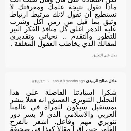
ماذا تقول نتيجة علمك ومعرفتك لا
تستطيع ان تقول لانك مرتبط ارتباط
وثيق بما قيل من زمن اكل وشرب
عليه الدهر اغلق كل منافذ الفكر النير
للتطور والتقدم .. تحياتي وتقديري
لمقالك الذي يخاطب العقول المغلقة .
ردك على التعليق
عادل صالح الزبيدي
about 9 months ago
#188171
شكرا استاذتنا الفاضلة على هذا
التحليل التنويري العميق. انه فعلا يبشر
بمستقبل سيكون للمرأة في عالمنا
العربي والاسلامي الذي لا يسر دور
تنويري مهم وفاعل. اشعر بالفرح
الغامر حين اقرأ مقالا كهذا في صحيفة