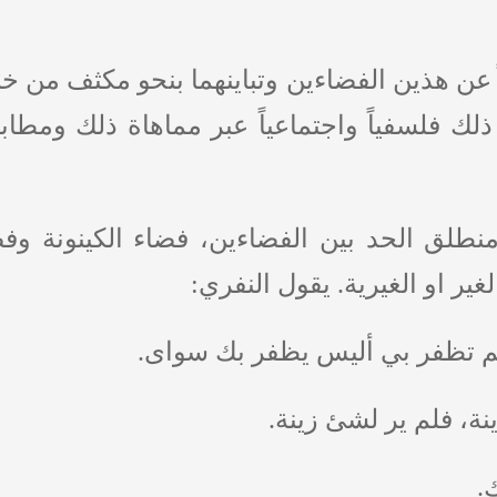
ن هذين الفضاءين وتباينهما بنحو مكثف من خ
لك فلسفياً واجتماعياً عبر مماهاة ذلك ومط
لق الحد بين الفضاءين، فضاء الكينونة وفضا
غير او الغيرية. يقول النفري:
لم تظفر بي أليس يظفر بك سواى.
ة، فلم ير لشئ زينة.
.