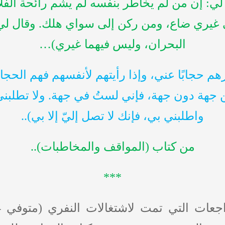
لي: إن من لم يخاطر بنفسه لم يشم رائحة الفل
غيري ضاع، ومن ركن إلى سواي هلك. وقال لي: الد
البحران، وليس فيهما غيري)…
رهم حجابًا عني، وإذا رأيتهم لأنفسهم فهم الحجاب
من جهة دون جهة، فإني لستُ في جهة. ولا تطلب
واطلبني بي، فإنك لا تصل إليّ إلا بي)..
من كتاب (المواقف والمخاطبات)..
***