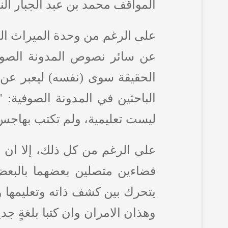
المواقف محمد بن عبد الجبار النفر
على الرغم من وحدة الميراث الص
عن سائر نصوص المدونة الصوفي
الحقيقة سوى (نفسه) ليعبر عن ا
الباحثين في المدونة الصوفية: "
ليست تعليمية، ولم تكتب بهاجس الت
على الرغم من كل ذلك، إلا ان ا
فضاءين متصلين بعضهما بالبعض ال
يتحرك بين كشف ذاته وتعليمها و
وهذان الامران وان كتبا بلغةٍ جدي