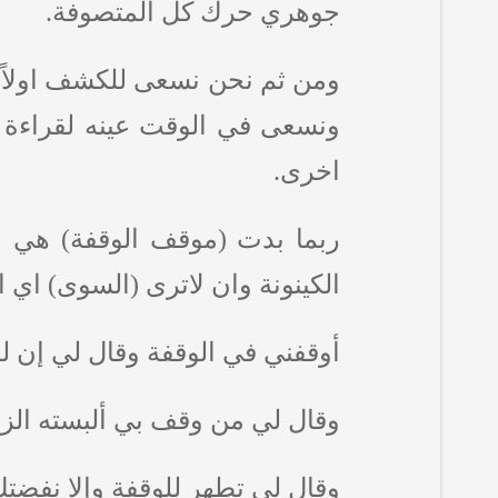
جوهري حرك كل المتصوفة.
ومن ثم نحن نسعى للكشف اولاً ع
ونسعى في الوقت عينه لقراءة ذ
اخرى.
ربما بدت (موقف الوقفة) هي منط
الكينونة وان لاترى (السوى) اي ال
أوقفني في الوقفة وقال لي إن 
وقال لي من وقف بي ألبسته الزين
وقال لي تطهر للوقفة وإلا نفضتك