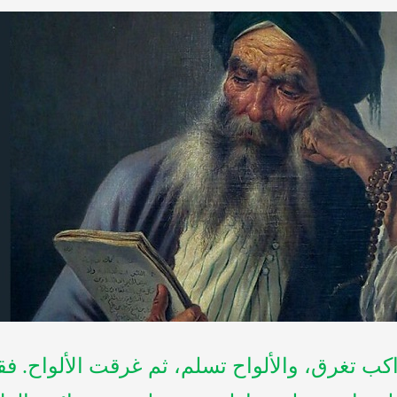
اكب تغرق، والألواح تسلم، ثم غرقت الألواح. ف