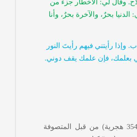
اح. وقال لي: الأخطار جزء من
نيا بحرٌ، والآخرة بحرٌ، وأنا
. وإذا رأيتني فيهم رأيتَ النور
ني بعلمك، فإن علمك يقف دوني.
بحسب النظر الصوفي او المراجعات التي تمت لاشتغالات النفري (متوفي 354 هجرية) من قبل المتصوفة