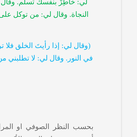
لي: خاطِرْ بنفسك تسلم. وقال 
النجاة. وقال لي: من توكل على 
(وقال لي: إذا رأيتَ الخلق فلا ت
في النور. وقال لي: لا تطلبني 