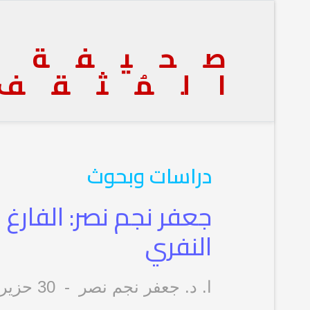
صحيفة
المُثقف
دراسات وبحوث
جعفر نجم نصر: الفارغ
النفري
ا. د. جعفر نجم نصر
30 حزيران/يونيو 2026