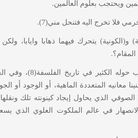
مين ويحتجب بعلوم العالمين.
 فلا تخرج اليه فتنحل مني(7).
 و(الكونية) يتحرك فيهما ذهابا وايابا، ولكن م
المقام؟.
" كتب حوله الكثير 
نا معانيه المتعددة الماهية، أو الوجود أو الج
لصوفي الذي يحاول إيجاد كينونته تلك ونقله
لانصهار في عالم الملكوت العلوي الذي يسعى