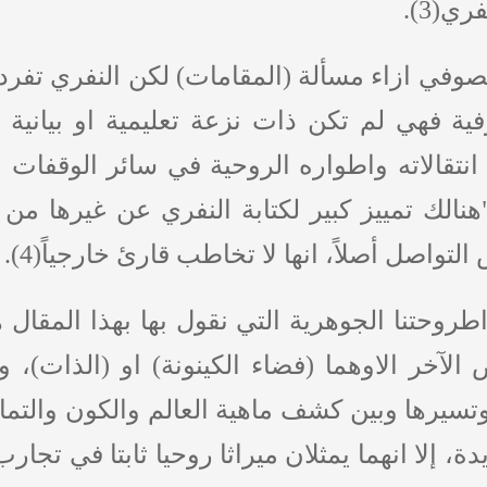
ي(3).
وفي ازاء مسألة (المقامات) لكن النفري تفرد 
ة فهي لم تكن ذات نزعة تعليمية او بيانية
نتقالاته واطواره الروحية في سائر الوقفات ب
هنالك تمييز كبير لكتابة النفري عن غيرها من
واصل أصلاً، انها لا تخاطب قارئ خارجياً(4).
طروحتنا الجوهرية التي نقول بها بهذا المقال
آخر الاوهما (فضاء الكينونة) او (الذات)، و(ف
تسيرها وبين كشف ماهية العالم والكون والتما
دة، إلا انهما يمثلان ميراثا روحيا ثابتا في تجار