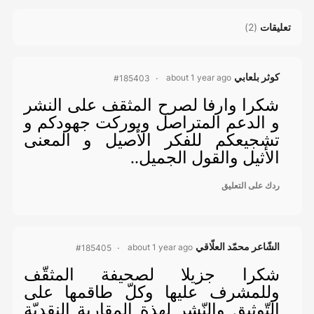
تعليقات
(
2
)
كوثر بلعابي
about 1 year ago
#185403
شكرا وارفا لصرح المثقف على النشر
و الدعم المتراصل وبوركت جهودكم و
تشجيعكم للفكر الأصيل و المعنى
الأثيل والقول الجميل..
ردك على التعليق
الشّاعر محمّد العلّاقي
about 1 year ago
#185405
شكرا جزيلا لصحيفة المثقّف
وللمشرف عليها وكلّ طاقمها على
التّوثيق والنّشر لهذة المقاربة النقديّة