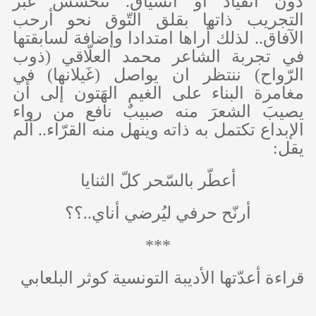
دون انقياد أو انسياق. تتحسّس عبر
التجريب ذاتها بقلق التّوق نحو أرحب
الآفاق.. لذلك أراها امتدادا وإضافة لسابقتها
في تجربة الشاعر محمد العلّاقي (ذوب
الرّواح) ننتظر ان يواصل (غَيلانها) في
مغامرة البناء على الغيم الهَتون إلى أن
يصيبَ الشعرَ منه صبيبٌ نافع من رواء
الإبداع تكتمل به ذاته وينهل منه القرّاء.. ألم
يقل:
أعطّر بالسّحر كلّ الثنايا
أرنّح حرفي ليُرضي أناي..؟؟
***
قراءة أعدّتها الأديبة التونسية كوثر البلعابي