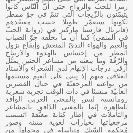
رمزا للحبّ والزواج حتى أنّ النّاس كانوا
يتيمّنون بالزّيجات التي تتمّ في جوّ ممطر
لكونها ستعمّر طويلا حسب معتقَدهم
(قابريال قارسيا ماركيز في (رواية الحبّ
في المنفى) كما أن ما يخلفه جوّ الضباب
والغيم والهواء النديّ المنعش وإيقاع نزول
المطر من إحساس بالهدوء والارتياح
والرّقّة وما يبعثه من مشاعر الحنين يمثّل
أرقى درجات الإلهام لدي الشعراء والأستاذ
العلاقي منهم إذ يبني على الغيم مستلمها
من بواعثه المرجعيّة في جبال القصرين
الغابيّة منشئا في ذات الوقت تجربة شعرية
رومانسية ليس بالمعنى الغربي الوافد
للظاهرة إنّما بالمعنى الدّافق بالمشاعر
والتأملات في إطار كتابة معتّقة اتسمت
مرجعياتها بخيارات لغوية متينة وصور
مُحكمة السّبك متناسلة في مجملها من