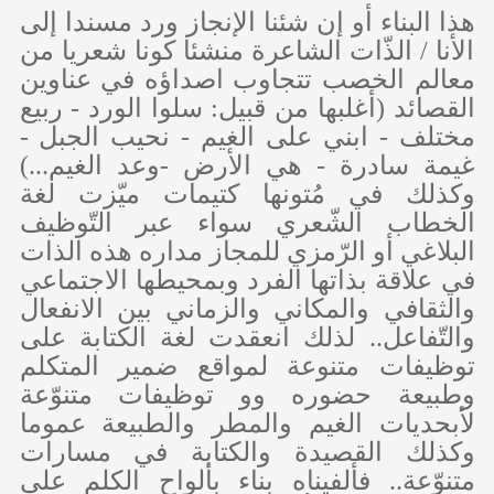
هذا البناء أو إن شئنا الإنجاز ورد مسندا إلى
الأنا / الذّات الشاعرة منشئا كونا شعريا من
معالم الخصب تتجاوب اصداؤه في عناوين
القصائد (أغلبها من قبيل: سلوا الورد - ربيع
مختلف - ابني على الغيم - نحيب الجبل -
غيمة سادرة - هي الأرض -وعد الغيم...)
وكذلك في مُتونها كتيمات ميّزت لغة
الخطاب الشّعري سواء عبر التّوظيف
البلاغي أو الرّمزي للمجاز مداره هذه الذات
في علاقة بذاتها الفرد وبمحيطها الاجتماعي
والثقافي والمكاني والزماني بين الانفعال
والتّفاعل.. لذلك انعقدت لغة الكتابة على
توظيفات متنوعة لمواقع ضمير المتكلم
وطبيعة حضوره وو توظيفات متنوّعة
لأبحديات الغيم والمطر والطبيعة عموما
وكذلك القصيدة والكتابة في مسارات
متنوّعة.. فألفيناه بناء بألواح الكلم على