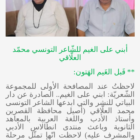
أبني على الغيم للشّاعر التونسي محمّد
العلّاقي
** قَبل الغَيم الهَتون:
لاحظتُ عند المصافحة الأولى للمجموعة
الشّعريّة: ابني على الغيم.. الصادرة عن دار
البياتي للنشر والتي ابدعها الشاعر التونسى
محمد العلّاقي (أصيل محافظة القصرين
وأستاذ الأدب واللغة العربية بالمعاهد
الثانوية وباعث منتدى انطالاس الأدبي
والمشرف عليه) لاحظت انّها تمثّل مرحلة