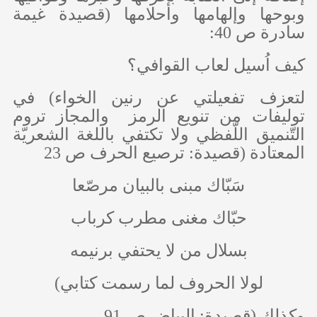
وبوحها وإلهامها وأحلامها (قصيدة غيمة
سادرة ص 40:
كيف اُسيل لعاب القوافي؟
لتعزف تفعيلتي عن رنين الخواء) في
توليفات من تنويع الرمز والمجاز تروم
التّنميق اللّفظي ولا تكتفي باللغة الشعريّة
المعتادة (قصيدة: ترصيع الحرف ص 23
سَبّاك مبنى بالبيان مرصّعا
حبّاك مغنى مطرب كرباب
بسلال من لا يحتفي برنيمه
لولا الحروف لما رسمت كتابي)
وكذلك (قصيدة: البياض ص 91