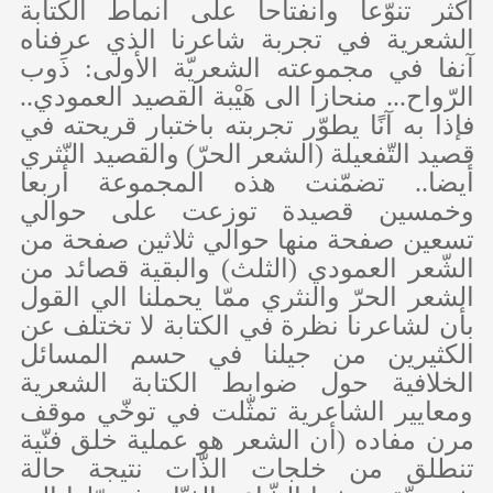
أكثر تنوّعا وانفتاحا على أنماط الكتابة
الشعرية في تجربة شاعرنا الذي عرفناه
آنفا في مجموعته الشعريّة الأولى: ذَوب
الرّواح... منحازا الى هَيْبة القصيد العمودي..
فإذا به آنًا يطوّر تجربته باختبار قريحته في
قصيد التّفعيلة (الشعر الحرّ) والقصيد النّثري
أيضا.. تضمّنت هذه المجموعة أربعا
وخمسين قصيدة توزعت على حوالي
تسعين صفحة منها حوالي ثلاثين صفحة من
الشّعر العمودي (الثلث) والبقية قصائد من
الشعر الحرّ والنثري ممّا يحملنا الي القول
بأن لشاعرنا نظرة في الكتابة لا تختلف عن
الكثيرين من جيلنا في حسم المسائل
الخلافية حول ضوابط الكتابة الشعرية
ومعايير الشاعرية تمثّلت في توخّي موقف
مرن مفاده (أن الشعر هو عملية خلق فنّية
تنطلق من خلجات الذّات نتيجة حالة