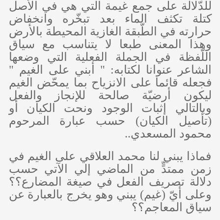
للدّلالة على جمع غيمة التي هي في الأصل
كتلة تكثف الماء بعد تبخّره وانخفاض
حرارته في الطّبقة الغازية المحيطة بالأرض
وهذا المعنى طبعا لا يتناسب مع سياق
اللّفظة في الجملة الفعلية التي وضعها
الشاعر عنوانا لكتابه: " أبني على الغيم "
فجعله قائما على الانزياح بما يمحّض الغيم
ليكون أرضيّة صالحة للإنجاز والفعل
وبالتالي إثبات الوجود ونحت الكيان أو
(تأصيل الكيان) حسب عبارة المرحوم
محمود المسعدي..
فماذا يبني لنا محمد العلاقي على الغيم في
زمن ممتدٍّ من الماضي إلي الآتي حسب
دلالة تصريف الفعل في صيغة المضارع؟؟
وعلى أيّ (غيم) يبني وهو يخرج بالعبارة عن
سياق المعاجم؟؟