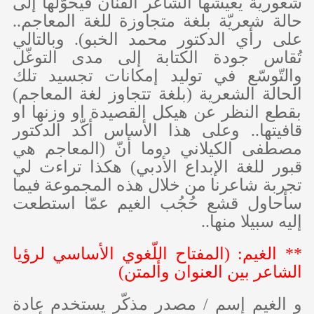
شعوريّة يعيشها الشّاعر الفنّان فيحوّلها إلى
حالة شعريّة بلغة متجاوزة للغة المعاجم..
على رأي الدكتور محمد الخبو). وبالتالي
تُقاس جودة الكتابة إلى مدى التوغّل
والتّوسّع في توليد إمكانات تجسيد تلك
الحالة الشعرية (بلغة تتجاوز لغة المعاجم)
بقطع النظر عن هيكل القصيدة او وزنها او
قافيتها.. وعلى هذا الأساس أكّد الدكتور
مصطفى الكيلاني دوما أنّ (المعاجم هي
قبور للغة الإبداع الأدبي) هكذا تراءت لي
تجربة شاعرنا من خلال هذه المجموعة فيما
سأحاول قشع حُجُب الغيم عمّا استطعت
إليه سبيلا منها..
** الغيم: (المفتاح اللّغوي الأساسي لرؤيا
الشاعر بين العنوان وألمتن)
و الغيم إسم / مصدر مذكّر يستخدم عادة