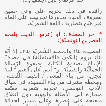
رافده في ذلك تجربة على وعي عميق
بصروف الحياة يحاورها تجربيب على إلمام
غير هيّن بتصاريف اللغة الشعريّة..
* آخر المطاف: أو (عرس الذيب بلهجة
القصرين التونسيّة):
القصيدة بناء والجملة الشّعريّة بناء.. إلا أنّه
بناء يروم (الكون فالاستحالة) في مصافّ
الإبداع بصفوة الكتابة وصفوة الرّسالة
الجماليّة والقيميّة.. و* أبني على الغيم * لبنة
مُجزية من بناء المعنى / القيمة الفُضلى
ومحطة مشرقة من بناء القصيدة في سياق
الأدب التونسي، تجربة شعرية معتّقة
منحازة الى الأصالة والهوية دون انغلاق
منفتحة على عصرها وعلى مسار الحداثة