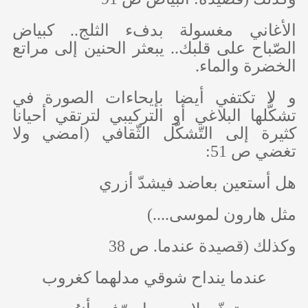
الأغاني مغسولة بدفء الثلج.. كبياض
الصّباح على قلبك.. يبعثر الحنين إلى مراتع
الخضرة والماء.
و لا تكتفي أيضا بإيحاءات الصورة في
تشكُّلها البلاغي أو التركيبي لترتقي أحيانا
كثيرة إلى التّشكّل الثّقافي (امضي ولا
تغضي ص 51:
هل أستعين بعاضد فيشدّ أزري
مثل هارون لموسى....)
وكذلك (قصيدة عندما. ص 38
عندما ينداح شوقي مدلهما كغروب