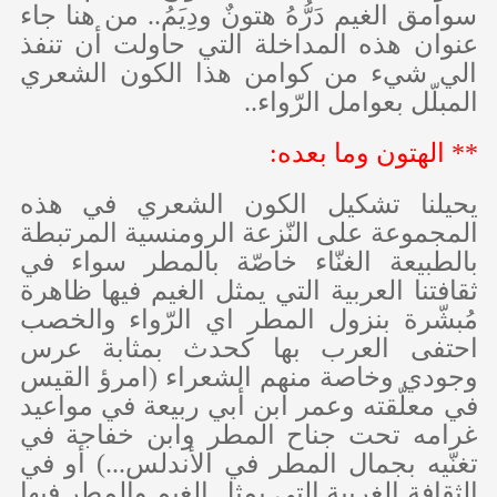
سوامق الغيم دَرُّهُ هتونٌ ودِيَمُ.. من هنا جاء
عنوان هذه المداخلة التي حاولت أن تنفذ
الي شيء من كوامن هذا الكون الشعري
المبلّل بعوامل الرّواء..
** الهتون وما بعده:
يحيلنا تشكيل الكون الشعري في هذه
المجموعة على النّزعة الرومنسية المرتبطة
بالطبيعة الغنّاء خاصّة بالمطر سواء في
ثقافتنا العربية التي يمثل الغيم فيها ظاهرة
مُبشّرة بنزول المطر اي الرّواء والخصب
احتفى العرب بها كحدث بمثابة عرس
وجودي وخاصة منهم الشعراء (امرؤ القيس
في معلّقته وعمر ابن أبي ربيعة في مواعيد
غرامه تحت جناح المطر وابن خفاجة في
تغنّيه بجمال المطر في الأندلس...) أو في
الثقافة الغربية التي يمثل الغيم والمطر فيها