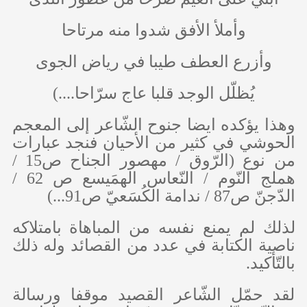
وأملأ الأفق شدوا منه مرتاحا
وأزرع العطف طيبا في رياض الجوى
يُظلّل الوجد قلبا عاج سرّاحا....)
وهذا يؤكده ايضا جنوح الشّاعر إلى المعجم
الحوشي في كثير من الأحيان فنجد عبارات
من نوع (الرّوق / مهصور الجناح ص15 /
هملج النّوم / النّعاس الهمَيسع ص 62 /
الدّجنّ ص87 / ندامة الكُسَعيّ ص91...)
لذلك لم يمنع نفسه من المباهاة بامتلاكه
ناصية الكتابة في عدد من القصائد وله ذلك
بالتّأكيد.
لقد حمّل الشّاعر القصيد موقفا ورسالة