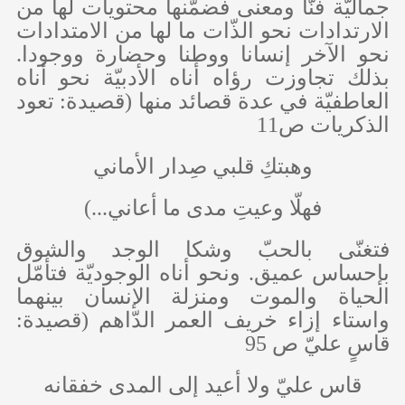
جماليّة فنّا ومعنى فضمّنها محتويات لها من
الارتدادات نحو الذّات ما لها من الامتدادات
نحو الآخر إنسانا ووطنا وحضارة ووجودا.
بذلك تجاوزت رؤاه أناه الأدبيّة نحو أناه
العاطفيّة في عدة قصائد منها (قصيدة: تعود
الذكريات ص11
وهبتكِ قلبي صِدار الأماني
فهلّا وعيتِ مدى ما أعاني...)
فتغنّى بالحبّ وشكا الوجد والشوق
بإحساس عميق. ونحو أناه الوجوديّة فتأمّل
الحياة والموت ومنزلة الإنسان بينهما
واستاء إزاء خريف العمر الدّاهم (قصيدة:
قاسٍ عليّ ص 95
قاس عليّ ولا أعيد إلى المدى خفقانه