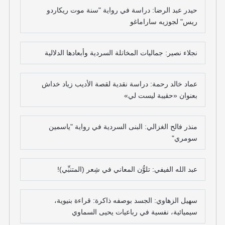
حيدر عبد الرضا: دراسة في رواية "سنة موت ريكاردو
ريس" لجوزيه ساراماغو
نجلاء نصير: جماليات المخاتلة السردية وأبعادها الدلالية
عماد خالد رحمة: دراسة نقدية لقصة الأديب زياد خداش
بعنوان «حقيبة ليست لي»
منذر فالح الغزالي: البنى السردية في رواية "ياسمين
سومري"
عبد الله الفيفي: تلوُّن المعاني في شِعر (المتنبِّي)!
سهيل الزهاوي: الجسد بوصفه ذاكرة: قراءة بنيوية،
سيميائية، نفسية في رباعيات يحيى السماوي