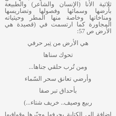
ثلاثية الأنا (الإنسان والشاعر) والطبيعة
بأرضها وسمائها وفصولها وتضاريسها
ومناخاتها وخاصة منها المطر وحيثياته
المجاورة كما ارتسمت في (قصيدة هي
الأرض ص 57:
هي الأرض من تِبر حرفي
تحوك سناها
ومن تُرب حلقي جناها...
وأرضي تعانق سحر السّماء
بأحداق تبر صفا
ربيع وصيف.. خريف شتاء...)
إضافة إلى الكتابة بحرفها وحبّرها وقوافيها