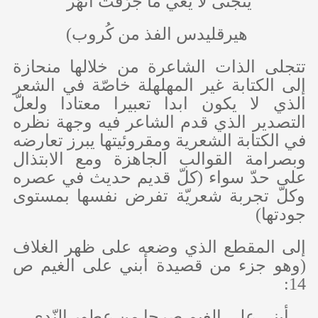
يتجنّى لا يعي ما جرّفت أنهُر
هيرقليدس الفذ من كُروب)
تتجلى الذات الشاعرة من خلالها منحازة
إلى الكتابة غير المهلهلة خاصّة في الشعر
الذي لا يكون ابدا تعبيرا معتادا ولعلّ
التصدير الذي قدم الشاعر فيه وجهة نظره
في الكتابة الشعرية ومقروئيتها يبرز تعارضه
وبصرامة القوالب الجاهزة ومع الابتذال
على حدّ سواء (كلّ قديم حديث في عصره
وكلّ تجربة شعريّة تفرض نفسها بمستوى
جودتها)
إلى المقطع الذي وضعه على ظهر الغلاف
(وهو جزء من قصيدة أبني على الغيم ص
14:
أبني على الغيم صرحا من عطور النّدى