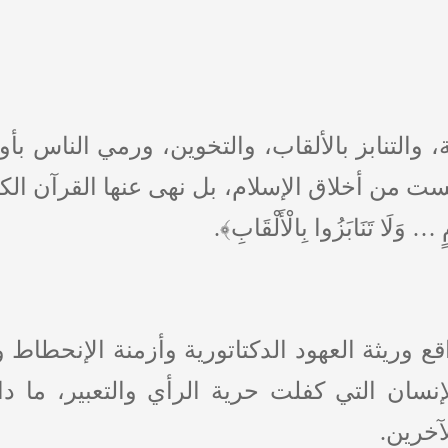
ة، والتنابز بالألقاب، والتخوين، ورمي الناس ب
ت من أخلاق الإسلام، بل نهى عنها القرآن الكريم ص
 … وَلَا تَنَابَزُوا بِالْأَلْقَابِ﴾.
 وريثة العهود الدكتاتورية وأزمنة الإنحطاط 
إنسان التي كفلت حرية الرأي والتعبير، ما دا
آخرين.