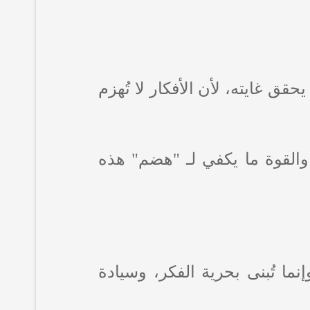
حقق غايته، لأن الأفكار لا تُهزم
والقوة ما يكفي لـ "هضم" هذه
نما تُبنى بحرية الفكر، وسيادة