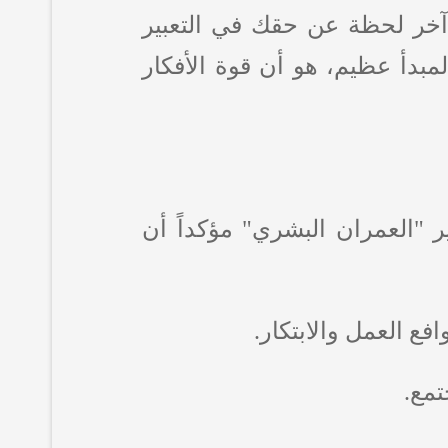
آخر لحظة عن حقك في التعبير
لمبدأ عظيم، هو أن قوة الأفكار
ر "العمران البشري" مؤكداً أن
فع العمل والابتكار.
تمع.