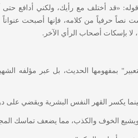
وله: «قد أختلف مع رأيك، ولكني أدافع حتى 
 نصاً حرفياً من كلامه، فإنها أصبحت عنواناً 
، لا بإسكات أصحاب الرأي الآخر.
بير" بمفهومها الحديث، بل عبر مؤلفه الشهي
بينما يكسر القهر النفس البشرية ويقضي على دوا
ق ويشيع الخوف والكذب، مما يضعف تماسك المج