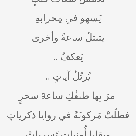
يَسهو في مِحرابهِ
يتبتلُ ساعةً وأخرى
يَعكفُ ..
يُرتّلُ آياتٍ ..
مرَ بِها طيفُكِ ساعةَ سحرٍ
فظلّتْ مَركونَةً في زوايا ذكرياتٍ
وبقايا أُمنياتٍ تَسربلتْ