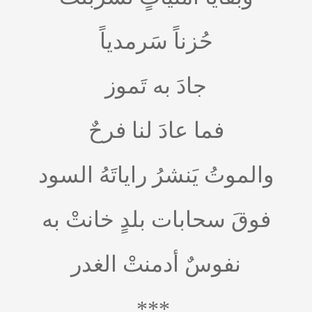
حُزناً سَرمدياً
جادَ به تَموز
فما عادَ لنا فرحٌ
والموتُ يَنشرُ راياتَهُ السود
فوقَ سحابات بلدٍ خانتْ به
نفوسٌ أدمنتْ الغدر
***