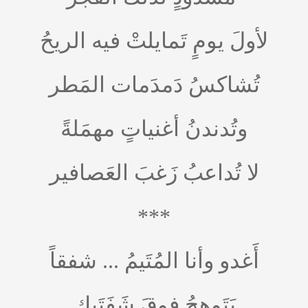
لأولَ يومٍ تَمايلتْ فيه الريحُ
تُشاكسُ دَمدَمات المَطر
وتُدندنُ أغنياتٍ مهمَلةً
لا تُداعبُ زَغبَ العَصافير
***
أَغدو وأنا المُتَيمُ ... شفقاً
يَتَوهجُ فوقَ شَفَتَيكِ