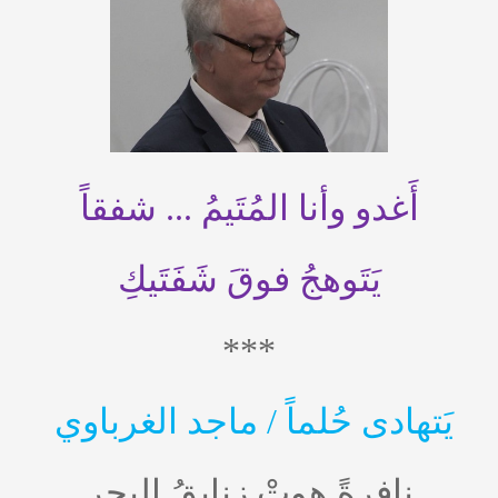
أَغدو وأنا المُتَيمُ ... شفقاً
يَتَوهجُ فوقَ شَفَتَيكِ
***
يَتهادى حُلماً / ماجد الغرباوي
نافرةً هوتْ زنابقُ البحرِ