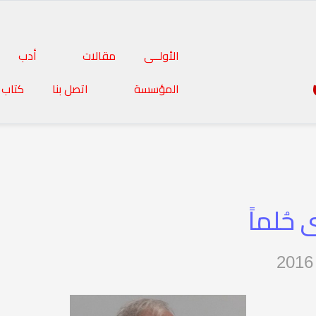
الأولــى
مقالات
أدب
المؤسسة
اتصل بنا
كتاب 
حُلماً