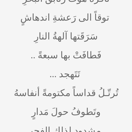
توقاً الى رَعشةِ اندهاشٍ
سَرَقَتها آلهةُ النارِ
فَطافَتْ بها سبعةً ..
تَتَهجد ...
تُرتّـلُ قداساً مكتومةً أنفاسهُ
وتَطوفُ حولَ مَدارٍ
مشدودٍ لذلك الفجر