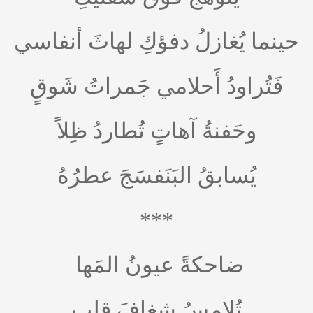
حينما يُغازلُ دفؤكِ لهاثَ أنفاسي
فَتُراودُ أَحلامي جَمراتُ شَوقٍ
وحَفنةُ آهاتٍ تُطاردُ ظِلاً
يُسابقُ البَنَفسَجَ عطرُهُ
***
ضاحكةً عيونُ المَها
تُلامسُ شغافَ قلبٍ