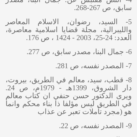
سابق، ص 267-268.
5- السيد، رضوان، الاسلام المعاصر
والليبرالية، مجلة قضايا اسلامية معاصرة،
العدد: 24-25، 2003 - 1424 ، ص 176.
6- جمال البنا، مصدر سابق، ص 277.
7- المصدر نفسه، ص 281.
8- قطب، سيد، معالم في الطريق، بيروت،
دار الشروق، 1399هـ - 1979م، ص 24.
ويرى الدكتور حسن حنفي ان كتاب معالم
في الطريق ليس مؤلفا ذا بناء محكم وانما
هو (مجرد تأملات تعبر عن عذاب
9- المصدر نفسه، ص 22.