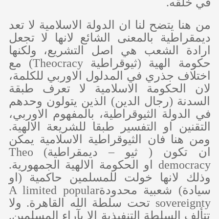
في خلقه.
من هنا يتضح لنا ان الدولة الاسلامية لا تعد
ديمقراطية بالمعنى الشائع لانها لا تجعل
ارادة الشعب هي اصل التشريع، ولكنها
حكومة الهية (ثيوقراطية
Theocracy
) مع
اختلاف جذري في المدلول الاوربي للكلمة،
لان الحكومة الاسلامية لا تعرف طبقة
السدنة (رجال الدين) الذين يتولون وحدهم
في الدولة الثيوقراطية، بالمفهوم الاوربي،
التقنين او التفسير طبقا للشريعة الالهية.
ومن هنا فان الثيوقراطية الاسلامية يمكن
ان تكون ( ثيو – ديمقراطية)
Theo
democracy
او الحكومة الالهية الجمهورية.
وذلك لانها خولت للمسلمين حاكمية (او
سيادة) شعبية محدودة
A limited popular
sovereignty
تحت سلطة الله القاهرة. ولا
تتألف السلطة التنفيذية الا بآراء المسلمين.