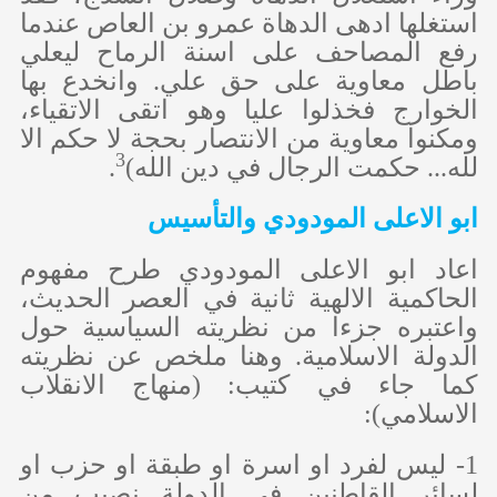
استغلها ادهى الدهاة عمرو بن العاص عندما
رفع المصاحف على اسنة الرماح ليعلي
باطل معاوية على حق علي. وانخدع بها
الخوارج فخذلوا عليا وهو اتقى الاتقياء،
ومكنوا معاوية من الانتصار بحجة لا حكم الا
3
لله... حكمت الرجال في دين الله)
.
ابو الاعلى المودودي والتأسيس
اعاد ابو الاعلى المودودي طرح مفهوم
الحاكمية الالهية ثانية في العصر الحديث،
واعتبره جزءا من نظريته السياسية حول
الدولة الاسلامية. وهنا ملخص عن نظريته
كما جاء في كتيب: (منهاج الانقلاب
الاسلامي):
1- ليس لفرد او اسرة او طبقة او حزب او
لسائر القاطنين في الدولة نصيب من