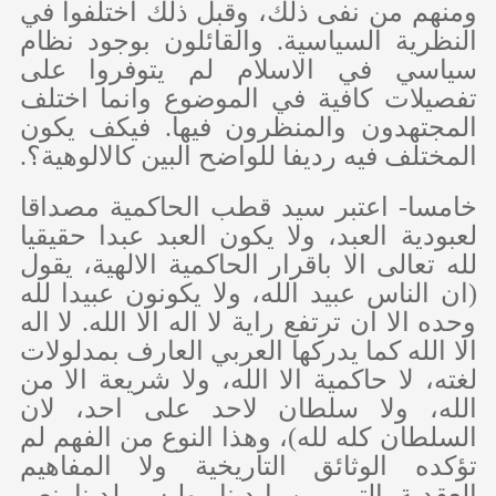
ومنهم من نفى ذلك، وقبل ذلك اختلفوا في
النظرية السياسية. والقائلون بوجود نظام
سياسي في الاسلام لم يتوفروا على
تفصيلات كافية في الموضوع وانما اختلف
المجتهدون والمنظرون فيها. فيكف يكون
المختلف فيه رديفا للواضح البين كالالوهية؟.
خامسا- اعتبر سيد قطب الحاكمية مصداقا
لعبودية العبد، ولا يكون العبد عبدا حقيقيا
لله تعالى الا باقرار الحاكمية الالهية، يقول
(ان الناس عبيد الله، ولا يكونون عبيدا لله
وحده الا ان ترتفع راية لا اله الا الله. لا اله
الا الله كما يدركها العربي العارف بمدلولات
لغته، لا حاكمية الا الله، ولا شريعة الا من
الله، ولا سلطان لاحد على احد، لان
السلطان كله لله)، وهذا النوع من الفهم لم
تؤكده الوثائق التاريخية ولا المفاهيم
العقدية التي بين ايدينا. وليس لدينا نص