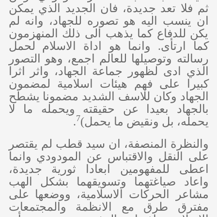
ثم فلا تعد جديدة، فان الجديد الذي يمكن
ان ينسب اليه هو تصوره للجهاد، وانه لم
يكن للدفاع كما يذهب الى ذلك المنهزمون
كما ارتأى. وانما هو اداة الاسلام لحمل
رسالته وتوصيلها للعالم اجمع، وهو التصور
الذي ادى لظهور جماعة الجهاد، واثر اثرا
كبيرا على فهم هيئات اسلامية لمضمون
الجهاد وكان للاسف الشديد مضمونا يشطح
بالجهاد بعيدا عن حقيقته ويحمله ما لا
7
يحمله، بل ونقيض ما يحمل)
.
والنظرة المنصفة، ان سيد قطب لم يقتصر
على النقل والاقتباس عن المودودي وانما
اعطى للمفهومين ابعادا ثورية جديدة،
واعاد صياغتهما وتسويقهما بشكل الهب
مشاعر الحركات الاسلامية، ووضعها على
مفترق طرق مع الانظمة والمجتمعات