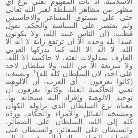
الاسلامية. اذ بات المفهوم يعني نزع أي
مظهر من مظاهر السلطة لغير الله تعالى
حتى على مستوى المشاعر والاحاسيس
ولم يقتصر على السياسة والحكم. يقول
قطب: (ان الناس عبيد الله، ولا يكونون
عبيدا لله وحده الا ان ترتفع راية لا اله الا
الله. لا اله الا الله كما يدركها العربي
العارف بمدلولات لغته، لا حاكمية الا الله،
ولا شريعة الا من الله، ولا سلطان لاحد
8
على احد، لان السلطان كله لله)
. ويضيف:
(كانوا يعرفون – أي العرب- أن الألوهية
تعني الحاكمية العليا، وكانوا يعرفون أن
توحيد الألوهية وإفراد الله سبحانه بها،
معناه نزع السلطان الذي يزاوله الكهان
ومشيخة القبائل والأمراء والحكام، وردّه
كله إلى الله، السلطان على الضمائر،
والسلطان على الشعائر، والسلطان على
واقعيات الحياة، والسلطان في المال،