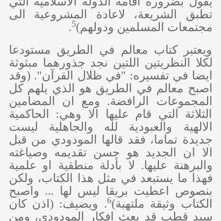
يقول بضرورة اقامة الدولة الاسلامية التي
تطبق الشريعة، لاعادة المشروعية الى
5
مجتمعات المسلمين ودولهم)
.
ويعتبر كتاب معالم في الطريق مستودعا
لكلا النظريتين اللتين نجد جذورهما مبثوثة
ايضا في تفسيره: "في ظلال القرآن". (وقد
اصبح معالم في الطريق هو الذي يلهم كل
المجموعات الرافضة. ومع ان المضامين
الثلاثة التي قام عليها الا وهي: الحاكمية
الالهية والعبودية لله والجاهلية ليست
جديدة تماما، فقد قالها المودودي من قبل
الا ان الجديد هو حسن تقديمه وصياغته
والبرهنة عليها. لا بأدلة منطقية او علمية
فهذا ما يستبعد في مثل هذا الكتاب، ولكن
بنصوص اعطيت بريقا ليس لها ... واصبح
6
الكتاب وثيقة ملتهبة)
. ويضيف: (اذن كان
سيد قطب قد بعث افكار المودودي، ومن