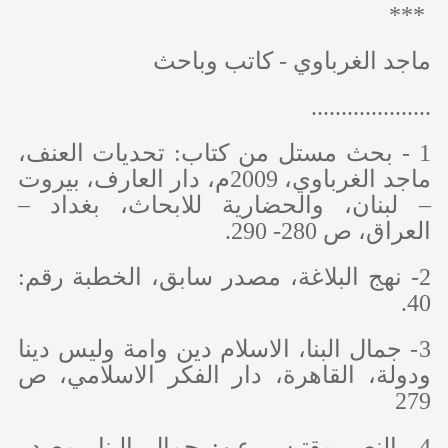
***
ماجد الغرباوي -
كاتب وباحث
....................
1 - بحث مستل من كتاب: تحديات العنف،
ماجد الغرباوي، 2009م، دار العارف، بيروت
– لبنان، والحضارية للابحاث، بغداد –
العراق، ص 280- 290.
2- نهج البلاغة، مصدر سابق، الخطبة رقم:
40.
3- جمال البنا، الاسلام دين وامة وليس دينا
ودولة، القاهرة، دار الفكر الاسلامي، ص
279
4- النص مقتبس عن: جمال البنا، مصدر