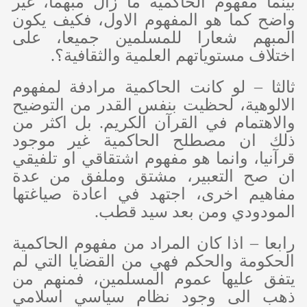
بينما مفهوم الحاكمية ما زال مبهما، غير
واضح كما هو المفهوم الاول، فكيف يكون
المبهم شعارا للمسلمين جميعا، على
اختلاف مستوياتهم العلمية والثقافية؟.
ثالثا – لو كانت الحاكمية مرادفة لمفهوم
الالوهية، لحظيت بنفس القدر من التوضيح
والاهتمام في القرآن الكريم. بل اكثر من
ذلك ان مصطلح الحاكمية غير موجود
قرآنيا، وانما هو مفهوم اشتقاقي او تلفيقي
ان صح التعبير، مشتق وملفق من عدة
مفاهيم اخرى، اجتهد في اعادة صياغتها
المودودي ومن بعد سيد قطب.
رابعا – اذا كان المراد من مفهوم الحاكمية
الحكومة والحكم فهي من القضايا التي لم
يتفق عليها عموم المسلمين، فمنهم من
ذهب الى وجود نظام سياسي اسلامي