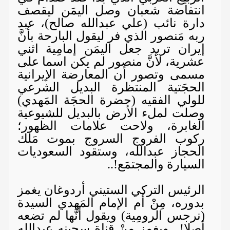
انتفاضة شعبان وصل اليمَن ليقصف
دارة نائب (علي عبدالله صالح)، عبد
ربه مَنصور الذي فر ليقول البارحة بأنَّ
إيران تريد جعل اليمَن إمامِية اثني
عشرية، لأنَّ منصور لم يكن اسما على
مسمى وتصور أن المعارضة الإيرانية
الحجَتية المنتظرة البديل الشرعي
للولي الفقيه (حضرة الحجَة المَهدي)
وصلت لملء الأرض بالبديل للشيوعية
الغابرة، ولاحت علامات الظهور؛
ركوب الفروج السروج بموت مَلك
الحجاز عبدالله، وستقود السعوديات
السيارة والمجتمَع!..
الرئيس التركي الستيني أردوغان يغمز
بدوره، مِنْ أم الإمام المَهدي السيدة
(نرجس الرومِية) ويقول أنَّها لم تضعه
أصلا!.. ويغمز مِنْ قناة سجينه عبدالله