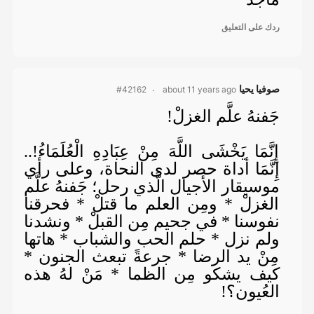
ردك على التعليق
صوفيا يحيا
about 11 years ago
#42162
جَفنهُ علَّم الغزلْ!
إِنَّمَا يَخْشَى اللَّهَ مِنْ عِبَادِهِ الْعُلَمَاءُ!..
إِنَّمَا أداة حصر لدى النحاة، وعلى رأي
موسيقار الأجيال الَّذي رحل؛ جَفنهُ علَّم
الغزلْ * ومِن العلم ما قتلْ * فحرقنا
نفوسنا * في جحيم مِن القبلْ * ونشدنا
ولم نزل * حلم الحب والشباب * هاتها
مِنْ يد الرضا * جرعةً تبعث الجنون *
كيف يشكو مِن الظما * مَنْ لهُ هذه
العُيون؟!