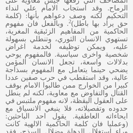
المصاحف التي رفعها جيش معاوية على
الرماح. وقد استجاب الامام علي لنداء
التحكيم لكنه وصف دعواهم بأنها: (كلمة
2
حق يراد بها باطل)
. وبالفعل فان مفهوم
الحاكمية من المفاهيم الزئبقية المغرية،
تستهوي الانسان الثوري، وتنطلي بسهولة
عليه، ويمكن توظيفه لخدمة اغراض
شخصية واخرى سياسية. فالمفهوم يوحي
بدلالات واسعة، تجعل الانسان المؤمن
يضحي حينما يتعامل مع المفهوم بسذاجة
عالية، وقد استقطب في حرب صفين عددا
كبيرا من الخوارج ممن طالبوا الامام بوقف
القتال والتفاوض مع معاوية، لكنه لم ينطل
على العقول اليقظة، لانه مفهوم ملتبس في
حدوده وتفصيلاته، فلا ينبغي الانسياق مع
ايحاءاته العاطفية. يقول احد الباحثين:
(وعمليا فان كلمة الحاكمية الالهية كانت
وراء استغلال الدهاة وضلال السذج، فقد