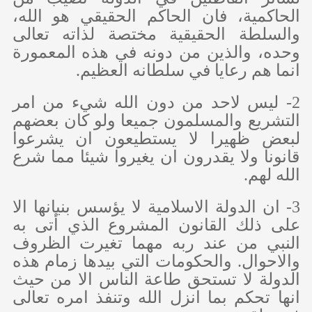
الحاكمية، فان الحاكم الحقيقي هو الله،
والسلطة الحقيقية مختصة لذاته تعالى
وحده، والذين من دونه في هذه المعمورة
انما هم رعايا في سلطانه العظيم.
2- ليس لاحد من دون الله شيء من امر
التشريع والمسلمون جميعا ولو كان بعضهم
لبعض ظهيرا لا يستطيعون ان يشرعوا
قانونا ولا يقدرون ان يغيروا شيئا مما شرع
الله لهم.
3- ان الدولة الاسلامية لا يؤسس بنيانها الا
على ذلك القانون المشروع الذي أتى به
النبي من عند ربه مهما تغيرت الظروف
والاحوال. والحكومات التي بيدها زمام هذه
الدولة لا تستحق طاعة الناس الا من حيث
انها تحكم بما انزل الله وتنفذ امره تعالى