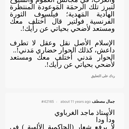
لتبرز تلك الرحمَة المَوعودة المنتظرة
الهادية المَهدية؛ فيلسوف الثورة
الفرنسية فولتير قال أختلف معك
ومستعد لأضحي بحياتي عن رأيك!.
الإسلام الأصل نقل وعقل لا تطرف
داعش، كذلك الحوار حضاري مَدني!..
الحوار مَدني أختلف معك ومستعد
لأضحي بحياتي عن رأيك!.
ردك على التعليق
جمال مصطف
about 11 years ago
#42165
الأستاذ ماجد الغرباوي
وداً ودا
لا يرفع شعار (الحاكمية الألهية ) في