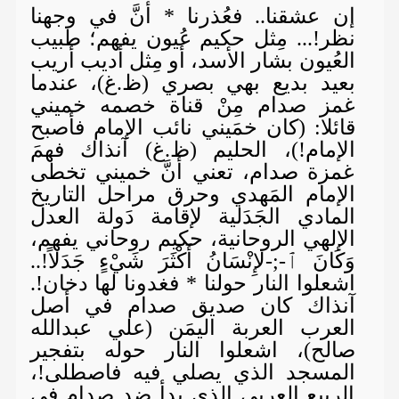
إن عشقنا.. فعُذرنا * أنَّ في وجهنا
نظر!... مِثل حكيم عُيون يفهم؛ طبيب
العُيون بشار الأسد، أو مِثل أديب أريب
بعيد بديع بهي بصري (ظ.غ)، عندما
غمز صدام مِنْ قناة خصمه خميني
قائلا: (كان خمَيني نائب الإمام فأصبح
الإمام!)، الحليم (ظ.غ) آنذاك فهمَ
غمزة صدام، تعني أنَّ خميني تخطى
الإمام المَهدي وحرق مراحل التاريخ
المادي الجَدَلية لإقامة دَولة العدل
الإلهي الروحانية، حكيم روحاني يفهم،
وَكَانَ ٱ-;-لإِنْسَانُ أَكْثَرَ شَيْءٍ جَدَلاً!..
اشعلوا النار حولنا * فغدونا لها دخان!.
آنذاك كان صديق صدام في أصل
العرب العربة اليمَن (علي عبدالله
صالح)، اشعلوا النار حوله بتفجير
المسجد الذي يصلي فيه فاصطلى!،
الربيع العربي الذي بدأ ضد صدام في