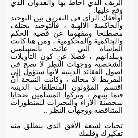
الزيف الذي احاط بها والعدوان الذي
وقع عليها.
أوافقك الرأي في التفريق بين التوحيد
والحاكمية الالهية ، فالتوحيد يختلف
مصطلحا ومفهوما عن قضية الحكم
والحاكمية والمحكومية ، ومن هنا كانت
المأساة التي عاثت بالمسلمين
وببلدانهم ، فضلا عن كون التأويلات
الشخصية ووجهات النظر لا تصح في
أصول العقائد الدينية لأنها ستؤول إلى
التفريط لا محالة ، وكانت النتيجة أنْ
اقتسم المؤولون المنطلقات الدينية
فيما بينهم ، وتركوا المسلمين ضحايا
شخصنة الآراء والتحيزات للمنظورات
المتناقضة ووجهات النظر ..
تحيات لسعة الأفق الذي ينطلق منه
تفكيرك وقلمك