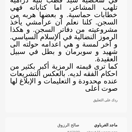
في شخصية سيد قطب بنية درامية
تلهب المشاعر، اما كتاباته فهي
خطابات حماسية. و بعضها هربه من
السجن. كلنا نعلم ان عرامشي يأخذ
مشروعيته من دفاتر السجن. و هكذا
الرموز النضالية في الإسلام السياسي.
و آخر لمسة و هي اعدامه حولته الى
شهيد و سوبرمان و بطل في سبيل
العقيدة.
كما ترى قيمته الرمزية أكبر بكثير من
احكام الفقه لديه. بالعكس التشريعات
عنده محدودة و التعليمات و الإبلاغ لها
صوت أعلى
ردك على التعليق
ماجد الغرباوي
صالح الرزوق