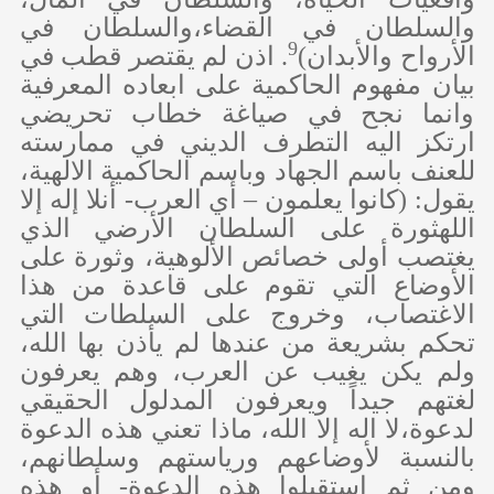
والسلطان في القضاء،والسلطان في
9
الأرواح والأبدان)
. اذن لم يقتصر قطب في
بيان مفهوم الحاكمية على ابعاده المعرفية
وانما نجح في صياغة خطاب تحريضي
ارتكز اليه التطرف الديني في ممارسته
للعنف باسم الجهاد وباسم الحاكمية الالهية،
يقول: (كانوا يعلمون – أي العرب- أنلا إله إلا
اللهثورة على السلطان الأرضي الذي
يغتصب أولى خصائص الألوهية، وثورة على
الأوضاع التي تقوم على قاعدة من هذا
الاغتصاب، وخروج على السلطات التي
تحكم بشريعة من عندها لم يأذن بها الله،
ولم يكن يغيب عن العرب، وهم يعرفون
لغتهم جيداً ويعرفون المدلول الحقيقي
لدعوة،لا اله إلا الله، ماذا تعني هذه الدعوة
بالنسبة لأوضاعهم ورياستهم وسلطانهم،
ومن ثم استقبلوا هذه الدعوة- أو هذه