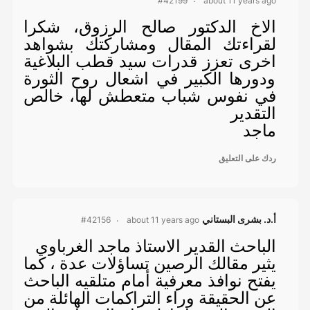
about 11 years ago
#42199
الاخ الدكتور صالح الرزوق، شكرا
لقراءتك المقال ومشاركتك بشواهد
اخرى تعزز قدرات سيد قطب البلاغية
ودورها الكبير في اشعال روح الثورة
في نفوس شباب متعطش لها، خالص
التقدير
ماجد
ردك على التعليق
أ.د. بشرى البستاني
about 11 years ago
#42156
الباحث القدير الاستاذ ماجد الغرباوي
يثير مقالك الرصين تساؤلات عدة ، كما
يفتح نوافذ معرفية أمام متلقيه الباحث
عن الحقيقة وراء التراكمات الهائلة من