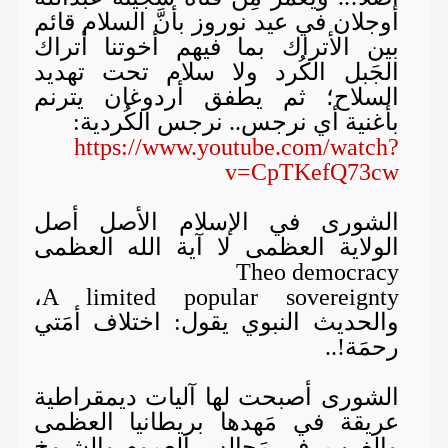
أوجلان في عيد نوروز بأنَّ السلام قائم
بين الأتراك بما فيهم أخوتنا أتراك
الجَبل الكُرد ولا سلام تحت تهديد
السلاح؛ ثم يطفق أردوغان يترنم
بأغنية أي نرجس.. نرجس الكُردية:
https://www.youtube.com/watch?
v=CpTKefQ73cw
الشورى في الإسلام الأصل أصل
الولاية العظمى لا آية الله العظمى
Theo democracy
A limited popular sovereignty،
والحديث النبوي يقول: اختلاف أمَتي
رحمَة!..
الشورى أصبحت لها آليات ديمقراطية
عريقة في مَهدها بريطانيا العظمى
والغرب، في مَجالس العموم والشيوخ