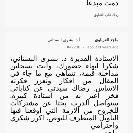
دمت مبدعا
ردك على التعليق
ماجد الغرباوي
أ.د. بشرى البستاني
about 11 years ago
#42200
الاستاذة القديرة د. بشرى البستاني،
شكرا لبهاء حضورك، وانت تسجلين
مداخلة قيمة، تتماهى مع ما جاء في
المقال من افكار وتعزز فكرته
الاساس. رضاك سيدتي عن كتاباتي
فخر اعتز به من استاذة كبيرة.
سنواصل الدرب بحثا عن مشتركات
للخروج من الازمة التي اوقعنا فيها
التأويل المتطرف للنوص. اكرر شكري
واحترامي
ماجد