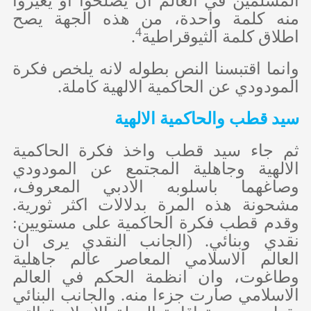
المسلمين في العالم ان يصلحوا او يغيروا
منه كلمة واحدة، من هذه الجهة يصح
4
اطلاق كلمة الثيوقراطية
.
وانما اقتبسنا النص بطوله لانه يلخص فكرة
المودودي عن الحاكمية الالهية كاملة.
سيد قطب والحاكمية الالهية
ثم جاء سيد قطب واخذ فكرة الحاكمية
الالهية وجاهلية المجتمع عن المودودي
وصاغهما باسلوبه الادبي المعروف،
مشحونة هذه المرة بدلالات اكثر ثورية.
وقدم قطب فكرة الحاكمية على مستويين:
نقدي وبنائي. (الجانب النقدي يرى ان
العالم الاسلامي المعاصر عالم جاهلية
وطاغوت، وان انظمة الحكم في العالم
الاسلامي صارت جزءا منه. والجانب البنائي