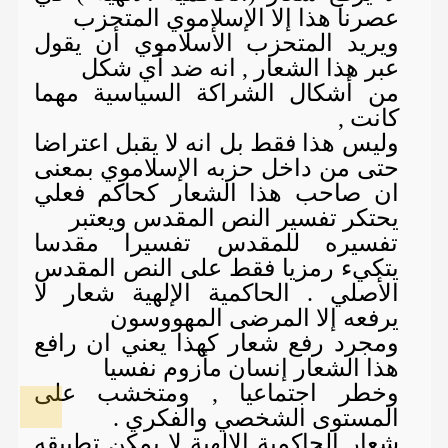
عصرنا هذا إلا الإسلاموي المتحزب
ويريد المتحزب الأسلاموي أن يقول
عبر هذا الشعار , انه ضد أي شكل
من أشكال الشراكة السياسية مهما
كانت ,
وليس هذا فقط بل انه لا يقبل اعتراضا
حتى من داخل حزبه الإسلاموي بمعنى
ان صاحب هذا الشعار كحاكم فعلي
يحتكر تفسير النص المقدس ويعتبر
تفسيره للمقدس تفسيرا مقدسا
يتكيء رمزيا فقط على النص المقدس
الأصلي . الحاكمية الإلهية شعار لا
يرفعه إلا المرضى المهووسون
ومجرد رفع شعار كهذا يعني ان رافع
هذا الشعار إنسان مأزوم نفسيا
وخطر اجتماعيا , ومتخشب على
المستوى الشخصي والفكري .
شعار الحاكمية الإلهية لا يمكن تطبيقه