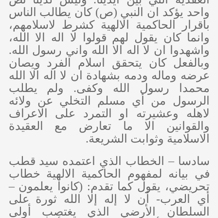
واحد يؤكد ان النبي (ص) كان يطالب الناس
باقرار الحاكمية الالهية كشرط لاسلامهم،
وانما كان يقول لهم قولوا لا اله الا الله،
واشهدوا ان لا اله الا الله واني رسول الله.
وبالفعل كان يتحقق اسلام الفرد ويصان
عرضه وماله ودمه بشهادة ان لا اله الا الله
محمدا رسول الله وكفى. ولم يطلب
الرسول من أي مسلم التخلي عن ولائه
لاهله وعشيرته او التمرد على الاعراف
والقوانين الا ما تعارض مع العقيدة
الاسلامية وثوابت الشريعة.
سادسا – الخطاب الذي اعتمده سيد قطب
في بيانه لمفهوم الحاكمية الالهية خطاب
تحريضي، يقول كما تقدم: (كانوا يعلمون –
أي العرب- أن لا إله إلا الله ثورة على
السلطان الأرضي الذي يغتصب أولى