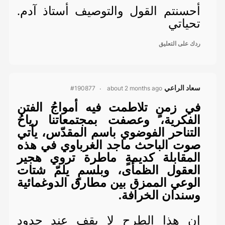
أحسنتم القول والتوصيف أستاذ آدم.
تحياتي
ردك على التعليق
سعاد الراعي
about 2 months ago
#190877
في زمنٍ تلاطمت فيه أمواجُ الفتن
الفكرية، وعصفت بمجتمعاتنا رياحُ
التناحر الفوضوي باسم المقدّس، يأتي
صوت الباحث ماجد الغرباوي في هذه
المقابلة كديمةٍ ماطرة تروي هجير
العقول الظمأى، وبلسمٍ يلمّ شتات
الوعي الممزق بين مطارق الدوغمائية
وسندان الخرافة.
إن هذا الطرح لا يقف عند حدود