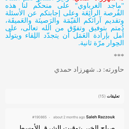
"ماجد الغرباوي" على منحكُم لنا هذه
الفُرصة الرائِعَة وعلى إجابتكم عن الأسئلة
وتقديم آرائكم القيّمَة والرَصينَة والعَميقَة،
دُمتم بتوفيق وتفوّق من الله تعالى، على
أمل بإرادة العَمَل أن يتجدّد اللِقاء ويتولّد
الحِوار مرّة ثانية.
***
حاورته: د. شهرزاد حمدي
تعليقات
(
15
)
Saleh Razzouk
about 2 months ago
#190865
صباح الخير بتوقيت الشرق الأوسط.