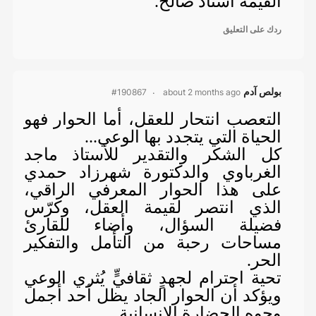
القيّمة أستاذ صالح.
ردك على التعليق
بولص آدم
about 2 months ago
#190867
التعصب انتحار للعقل، أما الحوار فهو
الحياة التي يتجدد بها الوعي...
كل الشكر والتقدير للأستاذ ماجد
الغرباوي والدكتورة شهرزاد حمدي
على هذا الحوار المعرفي الراقي،
الذي انتصر لقيمة العقل، وكرّس
فضيلة السؤال، وأضاء للقارئ
مساحات رحبة من التأمل والتفكير
الحر.
تحية احترام لجهدٍ ثقافيٍّ يُثري الوعي
ويؤكد أن الحوار الجاد يظل أحد أجمل
وجوه الحضارة الإنسانية.