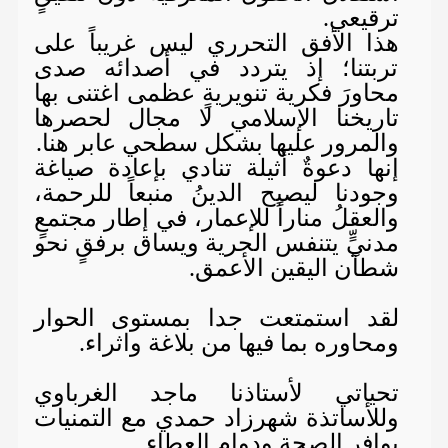
ترقيعي.
هذا الأفق التحرري ليس غريباً على
تربتنا؛ إذ يتردد في أصدائه صدى
محاورَ فكرية تنويريةٍ عظمى اغتنى بها
تاريخنا الإسلامي لا مجال لحصرها
والمرور عليها بشكل سطحي عابر هنا.
إنها دعوةٌ أثيلة تنادي بإعادة صياغة
وجودنا ليصبح الدينُ منبعاً للرحمة،
والعقلُ مناراً للإعمار، في إطار مجتمعٍ
مدنيٍّ يتنفس الحرية ويساق برفقٍ نحو
شطآن اليقين الأعمق.
لقد استمتعت جدا بمستوى الحوار
ومحاوره بما فيها من بلاغة واثراء.
تحياتي لأستاذنا ماجد الغرباوي
وللأساتذة شهرزاد حمدي مع التمنيات
بوافر الصحة ودوام العطاء