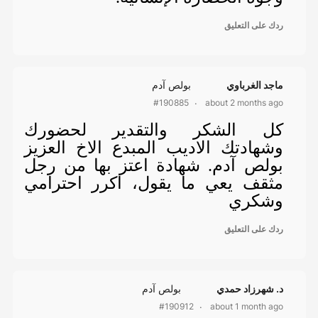
ردك على التعليق
ماجد الغرباوي
بولص آدم
about 2 months ago
#190885
كل الشكر والتقدير لحضورك
وشهادتك الاديب المبدع الاخ العزيز
بولص آدم. شهادة اعتز بها من رجل
مثقف يعي ما يقول، اكرر احترامي
وشكري
ردك على التعليق
د. شهرزاد حمدي
بولص آدم
about 1 month ago
#190912