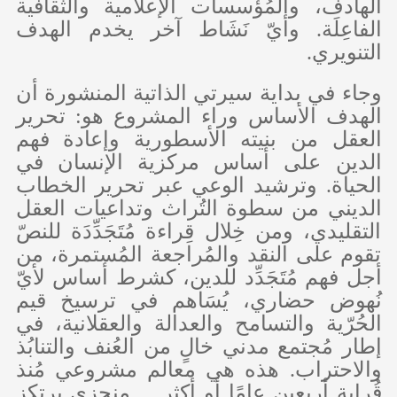
الهادف، والمُؤسسات الإعلامية والثقافية
الفاعِلَة. وأيّ نَشَاط آخر يخدم الهدف
التنويري.
وجاء في بداية سيرتي الذاتية المنشورة أن
الهدف الأساس وراء المشروع هو: تحرير
العقل من بنيته الأسطورية وإعادة فهم
الدين على أساس مركزية الإنسان في
الحياة. وترشيد الوعي عبر تحرير الخطاب
الديني من سطوة التُراث وتداعيات العقل
التقليدي، ومن خِلال قِراءة مُتَجَدِّدَة للنصّ
تقوم على النقد والمُراجعة المُستمرة، من
أجل فهم مُتَجَدِّد للدين، كشرط أساس لأيّ
نُهوض حضاري، يُسَاهم في ترسيخ قيم
الحُرّية والتسامح والعدالة والعقلانية، في
إطار مُجتمع مدني خالٍ من العُنف والتنابُذ
والاحتراب. هذه هي معالم مشروعي مُنذ
قُرابة أربعين عامًا أو أكثر...
منجزي يرتكز