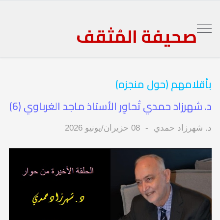
صحيفة المُثقف
بأقلامهم (حول منجزه)
د. شهرزاد حمدي تُحاوِر الأستاذ ماجد الغرباوي (6)
د. شهرزاد حمدي
08 حزيران/يونيو 2026