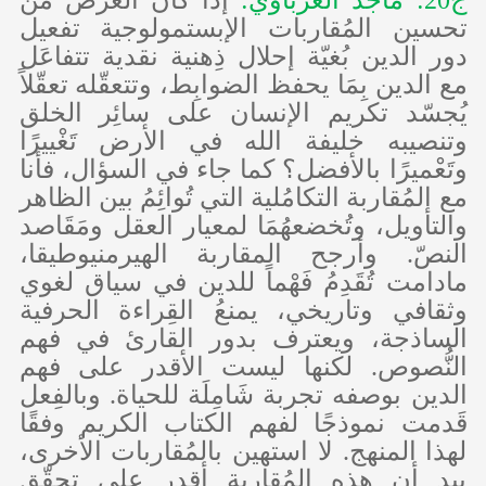
ج20: ماجد الغرباوي:
إذا كان الغرض من
تحسين المُقاربات الإبستمولوجية تفعيل
دور الدين بُغيّة إحلال ذِهنية نقدية تتفاعَل
مع الدين بِمَا يحفظ الضوابِط، وتتعقّله تعقّلاً
يُجسّد تكريم الإنسان على سائِر الخلق
وتنصيبه خليفة الله في الأرض تَغْييرًا
وتَعْميرًا بالأفضل؟ كما جاء في السؤال، فأنا
مع المُقاربة التكامُلية التي تُوائِمُ بين الظاهر
والتأويل، وتُخضعهُمَا لمعيار العقل ومَقَاصد
النصّ. وأرجح المقاربة الهيرمنيوطيقا،
مادامت تُقَدِمُ فَهْماً للدين في سياق لغوي
وثقافي وتاريخي، يمنعُ القِراءة الحرفية
الساذجة، ويعترف بدور القارئ في فهم
النُّصوص. لكنها ليست الأقدر على فهم
الدين بوصفه تجربة شَامِلَة للحياة. وبالفِعل
قَدمت نموذجًا لفهم الكتاب الكريم وفقًا
لهذا المنهج. لا استهين بالمُقاربات الأخرى،
بيد أن هذه المُقاربة أقدر على تحقّق