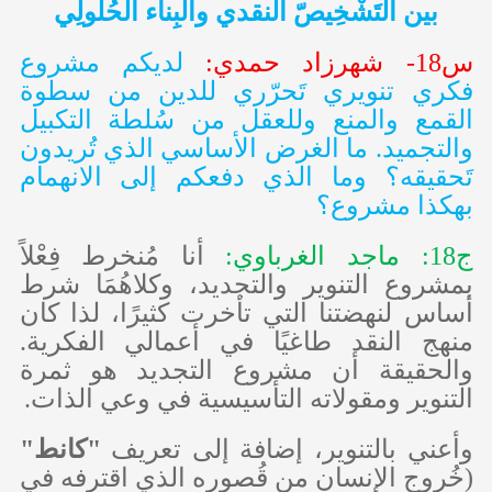
بين التَشْخِيصّ النقدي والبِناء الحُلولِي
س18- شهرزاد حمدي:
لديكم مشروع
فكري تنويري تَحرّري للدين من سطوة
القمع والمنع وللعقل من سُلطة التكبيل
والتجميد. ما الغرض الأساسي الذي تُريدون
تَحقيقه؟ وما الذي دفعكم إلى الانهمام
بهكذا مشروع؟
ج18: ماجد الغرباوي:
أنا مُنخرط فِعْلاً
بمشروع التنوير والتجديد، وكلاهُمَا شرط
أساس لنهضتنا التي تأخرت كثيرًا، لذا كان
منهج النقد طاغيًا في أعمالي الفكرية.
والحقيقة أن مشروع التجديد هو ثمرة
التنوير ومقولاته التأسيسية في وعي الذات.
وأعني بالتنوير، إضافة إلى تعريف
"كانط"
(خُروج الإنسان من قُصوره الذي اقترفه في