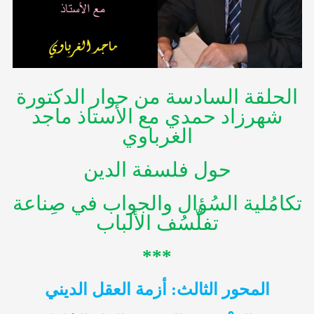
الحلقة السادسة من حوار الدكتورة
شهرزاد حمدي مع الأستاذ ماجد
الغرباوي
حول فلسفة الدين
تكامُلية السُؤال والجواب في صِناعة
تفلّسُف الألباب
***
المحور الثالث: أزمة العقل الديني