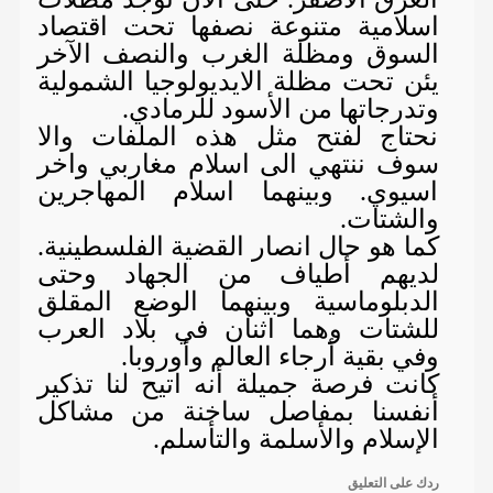
اسلامية متنوعة نصفها تحت اقتصاد
السوق ومظلة الغرب والنصف الآخر
يئن تحت مظلة الايديولوجيا الشمولية
وتدرجاتها من الأسود للرمادي.
نحتاج لفتح مثل هذه الملفات والا
سوف ننتهي الى اسلام مغاربي واخر
اسيوي. وبينهما اسلام المهاجرين
والشتات.
كما هو حال انصار القضية الفلسطينية.
لديهم أطياف من الجهاد وحتى
الدبلوماسية وبينهما الوضع المقلق
للشتات وهما اثنان في بلاد العرب
وفي بقية أرجاء العالم وأوروبا.
كانت فرصة جميلة أنه اتيح لنا تذكير
أنفسنا بمفاصل ساخنة من مشاكل
الإسلام والأسلمة والتأسلم.
ردك على التعليق