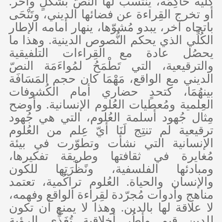
كُلّية حاكِمَة، ينتسب لها النصّ بشكلٍ وآخر.
أو تخرج القِراءة عن فضائها الديني، وتَنْحَى
باتجاه آخر، يبدو مُشوّها، ينهار أمامه الإطار
الكُلِّي الذي يحكم النُّصوص الدينية. وهذا ما
يحصُل عادة مع القِراءات التلفيقية
والترقيعية، التي تَطْمَحُ لمُواءَمَة النصّ
الديني مع الواقع، مَهْمَا كان حجم المَسَافَة
بينهُمَا، كتحدٍ حضاري أمام الكُشوفات
العِلمية ومُعطيات العُلوم الإنسانية. وأوضح
مِثال جُهود أسلمة العُلوم، التي هي جُهود
ترقيعية لم تنتِج لَنَا أيّ عِلم من العُلوم
الإنسانية التي نشأت وتطوّرت في بيئة
مُغايرة في ثقافتها وطريقة تفكيرها،
ومبادئها الفلسفية، ونًظْرَتِها للكون
والإنسان والحياة. العُلوم تراكُمية، تعتمد
مناهج وأدوات مُجرّدة لقِراءة الواقع وفهمه،
لا علاقة لها بالدين. وهذا لا يمنع أن تكون
للدين قيم وأطُر أخلاقية تُغَذٍّي الرؤية