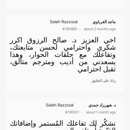
ماجد الغرباوي
Saleh Razzouk
about 2 months ago
#190880
اخي العزيز د. صالح الرزوق اكرر
شكري واحترامي لحسن متابعتك،
وتفاعلك مع حلقات الحوار، وهذا
يسعدني من أديب ومترجم متألق،
تقبل احترامي
ردك على التعليق
د. شهرزاد حمدي
Saleh Razzouk
about 1 month ago
#190911
نشكُر لك تفاعلك المُستمر وإضافاتك