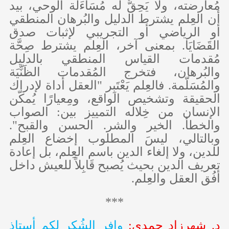
مُعارضته، ولا يَحِقُّ له مُسَاءَلَة الوحي، بيد
أن العِلم يشترط الدليل والبُرهان المنطقي
أو الرياضي أو التجريبي لإثبات صدق
القَضَايَا. بمعنى آخر، العِلم يشترط صِحَّة
مُقدمات القياس المنطقي بالدليل
والبُرهان، فتخرج المُقدمات الظَنِّيَة
والمُسَلّمة. فالعِلم يَعْتَبِر "العقل أداة لإدراك
الحقيقة وتشخيص الواقع، ومِعيارًا يُمكّن
الإنسان من خِلاله التمييز بين: الصواب
والخطأ. الخير والشر. الحسن والقبح".
وبالتالي، ليسَ المطلوب إخضاع العِلم
للدين، ولا إلغاء الدين باسم العِلم، بل إعادة
تعريف الدين بحيث يُصبح قَابِلاً للعيش داخل
أفُق العقل والعِلم.
***
د. شهرزاد حمدي:
وافِر الشُكر لكم أستاذ