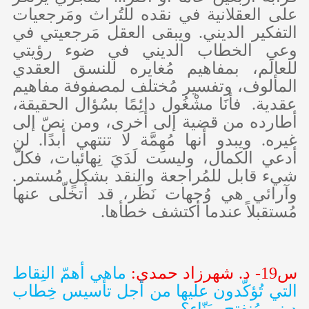
على العقلانية في نقده للتُراث ومَرجعيات
التفكير الديني. و
يبقى العقل مَرجعيتي في
وعي الخطاب الديني في ضوء رؤيتي
للعالَم، بمفاهيم مُغايره للنسق العقدي
المألوف، وتفسير مُختلف لمصفوفة مفاهيم
عقدية. فأنَا مشْغُول دائِمًا بسُؤال الحقيقة،
أطارده من قضية إلى أخرى، ومن نصّ إلى
غيره. ويبدو أنها مُهِمَّة لا تنتهي أبدًا. لن
أدعي الكمال، وليست لَدَيَ نِهائيات، فكلّ
شيء قابل للمُراجعة والنقد بشكلٍ مُستمر.
وآرائي هي وُجهات نَظَر، قد أتخلّى عنها
مُستقبلاً عندما أكتشف خطأها.
س19- د. شهرزاد حمدي:
ماهي أهمّ النِقاط
التي تُؤكّدون عليها من أجل تأسيس خِطاب