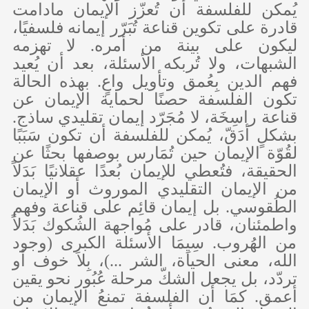
يُمكن للفلسفة أن تُعزّز الإيمان مادامت
قادرة على تكوين قناعة تُبَرّر إيمانه فلسفيًا،
ليكون على بينة من أمره. لا تهزمه
الشبهات، ولا تُربكه الأسئلة، بعد أن يُعيد
فهم الدين بِعُمق وتأويل واعٍ. بهذه الحالة
تكون الفلسفة حصنًا لحماية الإيمان عن
قناعة راسِخَة، لا مُجَرّد إيمان تقليدي ساذج.
بشكلٍ أدَقّ، يُمكن للفلسفة أن تكون سَبَبًا
لقُوّة الإيمان حين تُمَارس بوصفها بحثًا عن
الحقيقة، فتُعطي للإيمان بُعدًا عقلانيًا بَدَلاً
من الإيمان التقليدي الموروث أو الإيمان
الطُقوسي. بل إيمان قائِم على قناعة وفهم
واطمئنان، قادر على مُواجهة الشُكوك بَدَلاً
من الهُروب. سِيِمَا الأسئلة الكبرى (وجود
الله، معنى الحياة، الشر ...)، بِلاَ خوف أو
تردّد، بل يجعل الشكّ مرحلة عُبُور نحو يقين
أعمق. كمَا أن
الفلسفة تمنعُ الإيمان من