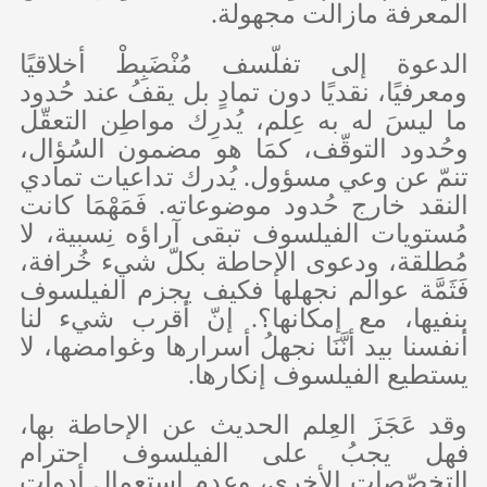
المعرفة مازالت مجهولة.
الدعوة إلى تفلّسف مُنْضَبِطْ أخلاقيًا
ومعرفيًا، نقديًا دون تمادٍ بل يقفُ عند حُدود
ما ليسَ له به عِلم، يُدرِك مواطِن التعقّل
وحُدود التوقّف، كمَا هو مضمون السُؤال،
تنمّ عن وعي مسؤول. يُدرك تداعيات تمادي
النقد خارج حُدود موضوعاته. فَمَهْمَا كانت
مُستويات الفيلسوف تبقى آراؤه نِسبية، لا
مُطلقة، ودعوى الإحاطة بكلّ شيء خُرافة،
فَثَمَّة عوالم نجهلها فكيف يجزم الفيلسوف
بنفيها، مع إمكانها؟. إنّ أقرب شيء لنا
أنفسنا بيد أنَّنَا نجهلُ أسرارها وغوامضها، لا
يستطيع الفيلسوف إنكارها.
وقد عَجَزَ العِلم الحديث عن الإحاطة بها،
فهل يجبُ على الفيلسوف احترام
التخصّصات الأخرى، وعدم استعمال أدوات