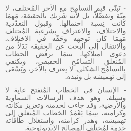
- تَبنّي قيم التسامح مع الآخر المُختلف، لا
مِنّة وتفضّلاً، بل لأنه شَريك بالحقيقة، مَهمَا
كانت نِسبة احتمالها. وقبول التعدّدية
والاختلاف، والاعتراف بشرعية المُختلف
مَهمَا كان توجهه وحَقّه في الاختلاف.
والانتقال إلى البحث عن الحقيقة بَدَلاً من
دعوى امتلاكها. بينمَا يرفُض الخطاب
المُنغلق التسامُح الحقيقي، ويكتفي
بالتسامُح الشكلي. لا يعترف بالآخر، ويَسْعَى
إلى تهميشه بل ونبذه.
- الإنسان في الخطاب المُنفتح غاية لا
وسيلة. وهو هدف الرسالات السماوية
والأرضية، وقد جاءت لخدمته وتعزيز مكانته
وكرامته، بينمَا يَعْمَدُ الخطاب المُنغلق إلى
تهميشه، وهدر كرامته، واستغلال طاقاته
خدمة لمُختلف المصالح الإيديولوجية.