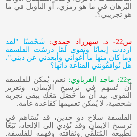
البُرهان في ما هو رمزي، أو التأويل في ما
هو تجريبي؟.
س22- د. شهرزاد حمدي:
شَخّصيًا "لقد
ازددت إيمانًا وتقوى لَمّا درسُت الفلسفة
وما كان منها ما أغواني وأبعدني عن ديني"،
هل تُوافقُونني القناعة ذاتها؟
ج22: ماجد الغرباوي:
نعم، يُمكن للفلسفة
أن تُسهم في ترسيخ الإيمان، وتعزيز
التقوى. بيد أن ما حَصَلَ مَعَكِ يبقى تجربة
شخصية،
لا يُمكن تعميمها كقاعدة عامة.
الفلسفة سلاح ذو حدين، قد تُسَاهم في
ترسيخ الإيمان وقد تُؤدي إلى الإلحاد، تَبَعًا
لطبيعة المُتلقِّي وثقافته وفهمه للفلسفة.