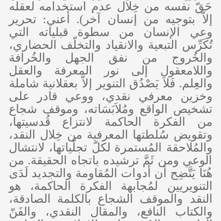
حَقّ نفسه من خِلال عدم استخدامه لعقله
إلاّ بتوجيه من إنسان آخر). أعني: تحرير
وعي الإنسان من سطوة قبلياته التي
تُكَرِّس التبعية والانقياد والتخلّف الحضاري،
والخُروج من نفق الجهل والخُرافة
واللامعقول إلى نور المعرفة والعقل
والعِلم. فَلاَ يَصْدُق التنوير إلاّ بعقلانية شاملة
وخزين معرفي نقدي، ووعي قادر على
تشخيص الواقع ومُلاَبَسَاته، وموقف شجاع
من الفكرة الحاكمة لانتزاع قُدسيتها،
وتقويض سُلطتها المعرفية من خِلال النقد،
والمُلاحقة المُستمرة لكلّ تجلّياتها، لانتشال
الوعي ومن ثَمَّ ترشيده باتجاه الحقيقة. من
هُنَا يَتَّضِح أن أدوات المُقاومة والتجديد لَدَى
التنويريين لمُجابهة الفكرة الحاكمة، هو
النقد والموقف الشجاع بالكلمة الصادقة،
والكتاب النافع، والمقال النقدي، والفَنّ