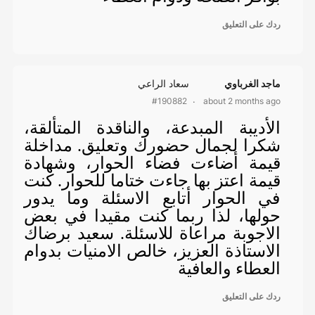
ردك على التعليق
ماجد الغرباوي
سعاد الراعي
about 2 months ago
#190882
الأديبة المبدعة، والناقدة المتألقة،
شكرا لجمال حضورك وتعليق. مداخلة
قيمة أضاءت فضاء الحوار، وشهادة
قيمة اعتز بها جاءت ختاما للحوار. كنت
في الحوار أتابع الاسئلة وما يدور
حولها، لذا ربما كنت مقيدا في بعض
الاجوبة مراعاة للاسئلة. سعيد برضاك
الاستاذة العزيز، خالص الامنيات بدوام
العطاء والعافية
ردك على التعليق