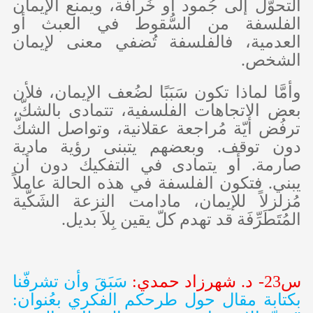
التحوّل إلى جُمود أو خُرافة، ويمنع الإيمان
الفلسفة من السُّقوط في العبث أو
العدمية، فالفلسفة تُضفي معنى لإيمان
الشخص.
وأمَّا لماذا تكون سَبَبًا لضُعف الإيمان، فلأن
بعض الاتجاهات الفلسفية، تتمادى بالشكّ،
ترفُض أيّة مُراجعة عقلانية، وتواصل الشكّ
دون توقف. وبعضهم يتبنى رؤية مادية
صارمة. أو يتمادى في التفكيك دون أن
يبني. فتكون الفلسفة في هذه الحالة عاملاً
مُزلزلاً للإيمان، مادامت النزعة الشَكّية
المُتَطَرِّفَة قد تهدم كلّ يقين بِلاَ بديل.
س23- د. شهرزاد حمدي:
سَبَقَ وأن تشرفّنا
بكتابة مقال حول طرحكم الفكري بعُنوان: