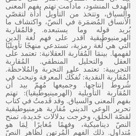
الهدف المنشود، مادامت تهتم بفهم المعنى
والسياق، وتتخذ من التأويل أداة لتقصّي
الأنساق المُضمَرة في النصّ، واكتشاف ما
يُريد قوله وما يستبعده. فالمُقاربة
الهرمنيوطيقية أقدر على فهم لُغة الدين
التي هي لُغة رمزية، تستدعي منهجًا تأويليًا
لفهمها. بينمَا المُقاربة العقلانية: تعتمد على
العقل والتحليل المنطقي. المُقاربة
التجريبية: تعتمد على التجربة والمُلاحظة.
المُقاربة النقدية: تُفكِّكُ المعرفة وتبحث في
شُروط إنتاجها. وجميعها مُهِمّ بيد أن
المُقاربة التأويلية (الهرمينيوطيقيا): تهتم
بفهم المعنى والسياق. وقد قَدمتُ في كتاب
تحرير الوعي الديني مُقاربة هرمنيوطيقية
لقصّة الخلق، وخرجت بدلالات جَديدة، تمنح
النصّ ديناميكية، وفهمًا مُغايرًا لِمَا هو
مُتداول. ذلك الفهم المُرتهن لظاهر النصّ