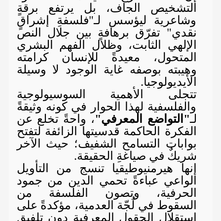
التشخيص الجاف، بل يرتفع برقةٍ
وشاعرية ليؤسس لـ"فلسفةِ إشراقٍ
نقدي" تفرّق برهافةٍ بين جلال النص
الإلهي الثابت، وظلال الفهم البشري
المتحول، معيدةً للإنسان كرامته
وهيبته بوصفه غاية الوجود لا وسيلة
الأيديولوجيا.
تتجلى الأهمية السوسيولوجية
والفلسفية لهذا الحوار في كونه وثيقةً
لـ
"التواضع المعرفي"
، واحةً تخلع عن
الفكرة الحاكمة قدسيتها الزائفة لتفتح
بوابات التسامح الشفيف؛ حيث الآخر
شريكٌ في صياغةِ الحقيقة.
إنها هيرمنيوطيقيا تنسج من التأويل
الواعي عباءةً تحمي الدين من جمود
الحرفية، وتصون الفلسفة من
السقوط في لُجّة العدمية، مؤكدةً على
استقلال الحقول المعرفية دون تلفيقٍ