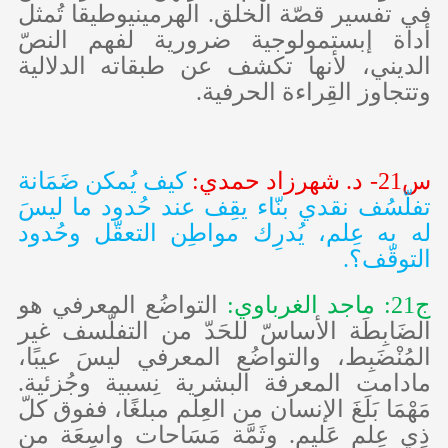
في تفسير قصّة الخلق.
الهرمينيوطيقا تُمثل
أداة إبستمولوجية ضرورية لفهم النصّ
الديني، لأنها تكشف عن طبقاته الدلالية
وتتجاوز القِراءة الحرفية.
س21- د. شهرزاد حمدي:
كيف يُمكن ضَمَانة
تفلّسُف نقدي بنّاء يقِف عند حُدود ما ليسَ
له به عِلم، يُدرِك مواطِن التعقّل وحُدود
التوقّف؟.
ج21: ماجد الغرباوي:
التواضُع المعرفي هو
الضَابِطَة الأساسّ للحَدّ من التفلّسف غير
المُنْضَبِط، والتواضُع المعرفي ليسَ عيبًا،
مادامت المعرفة البشرية نِسبية وجُزئية.
مَهْمَا بَلَغَ الإنسان من العِلم مبلغًا، ففوق كلّ
ذِي عِلم عَليم. وثَمَّة مَسَاحات واسِعَة من