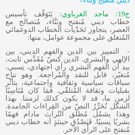
ديني مُنفتِح وبَنّاء؟
ج19: ماجد الغرباوي:
يَتَوَقّف تأسيس
خطاب ديني مُنفتح وبَنَّاء، مُتصالح مع
العصر، يتجاوز تَحَدّيات الخطاب الدوغمائي
المُنغلق على مجموعة عوامل، منها:
- التمييز بين الدين والفهم الديني، بين
الإلهي والبشري. الدين كنصّ مُقَدَّس ثابت،
بيد أن الفهم البشري رأي اجتهادي، نِسبي،
مُتغيّر، قابل للنقد والمُراجعة. وهو نتاج
سياقات سياسية وثقافية واجتماعية، يتأثّر
بقبليات وثقافة المُتلقّي. فَمَا كان مُنَاسِبًا
لزمنٍ ما، قد لا يكون كذلك لزمننا. بهذا
الشكل نُحَرِّرُ النصّ من القِراءات الجامدة.
وهذا يشمُل مُطلق التُراث مادام فهمًا
بشريًا نِسبيًا. فَيَصْدُق حينئذٍ أنه خطاب ديني
مُنفتح على الرأي الآخر.