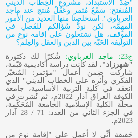
"ضِدّ الاستبداد، مشروع الخِطاب الديني
المُنفتح: سَمْعٌ مُثمر وعَقْلٌ مُنتج عند ماجد
الغرباوي". استخلصنا منها العديد من الأمور
المهِمَّة، لكن نودُّ سُؤالكم للفَصلِ في
الموقف، هل تشتغلون على إقامة نوع من
التوليفة الحَيّة بين الدين والعقل والعِلم؟
ج23: ماجد الغرباوي:
شُكرًا لك دكتورة
"شهرزاد"
، لقد كانت دِراسة أكاديمية قيّمة،
شاركت ضِمن أعمال "مؤتمر: المُتغيّر
الفكري وأثره على الخطاب الديني" الذي
انعقد في كلية التربية الأساسية، جامعة
الكوفة العراق آذار 2022م، ثم نُشرت في
مجلة الكلية الإسلامية الجامعة المُحَكّمة،
في الجزء الثاني من العدد: 71 / 28 آذار
2023م.
حَقيقة أنِّي لا أعمل على "إقامة نوع من