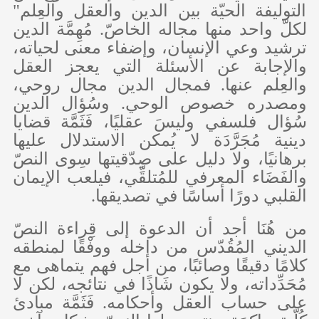
التوليفة الحيّة بين الدين والعقل والعِلم"
لكلّ واحد منها مجاله الخاصّ. مُهِمَّة الدين
ترشيد وعي الإنسان، وإضفاء معنى لحياته،
والإجابة عن الأسئلة التي يعجز العقل
والعِلم عنها. فمجال الدين مجال روحي،
ومصدره خصوص الوحي. وسُؤال الدين
سُؤال فلسفي وليسَ عقليًا، فَثَمَّة قضايا
دينية مُجَرَّدَة لا يُمكن الاستدلال عليها
برهانيًا، ولا دليل على صِدّقيتها سِوى النصّ
والفَضَاء المعرفي للمُتلقِّي، فيلعب الإيمان
القلبي دورًا أساسًا في تصديقها.
من هُنَا أجد أن الدعوة إلى قِراءة النصّ
الديني المُقُدّس من داخله ووفْقًا لمنطقه
كلامًا دقيقًا وصائبًا، من أجل فهم يتماهى مع
مُحَدِّداته، ولا يكون شَاذًا في نتائجه، لكن لا
على حساب العقل وأحكامه. فَثَمَّة مبادئ