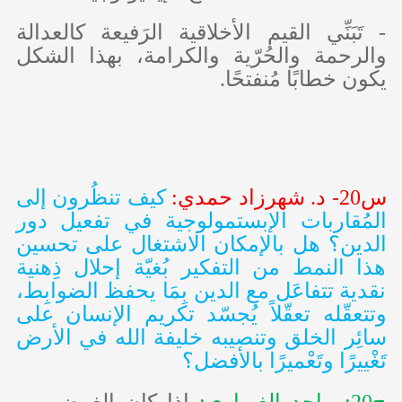
- تَبَنِّي القيم الأخلاقية الرَفيعة كالعدالة
والرحمة والحُرّية والكرامة، بهذا الشكل
يكون خطابًا مُنفتحًا.
س20- د. شهرزاد حمدي:
كيف تنظُرون إلى
المُقاربات الإبستمولوجية في تفعيل دور
الدين؟ هل بالإمكان الاشتغال على تحسين
هذا النمط من التفكير بُغيّة إحلال ذِهنية
نقدية تتفاعَل مع الدين بِمَا يحفظ الضوابِط،
وتتعقّله تعقّلاً يُجسّد تكريم الإنسان على
سائِر الخلق وتنصيبه خليفة الله في الأرض
تَغْييرًا وتَعْميرًا بالأفضل؟