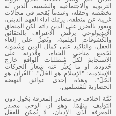
التربوية والاجتماعية والنفسية. الدين له
تخصّصه وحقله، وعندما يُقحم في مجالات
غريبة عن منطقه، يرتبك أداء الفهم الديني،
ويعود بالضرر على الدين ذاته. لكن المنطق
الإيديولوجي يرفُض الاعتراف بالحقائق
والكُشوفات العِلمية، ويُصِرُّ على إلغاء
العقل، والتأكيد على كمال الدين وشُموله
لجَميع مناحي الحياة، وقُدرته على
الاستجابة لكلّ مُتطلبات الواقع خارج
حُدوده. أو ما يُعبِّر عنه شِعار الحركات
الإسلامية: "الإسلام هو الحَلّ". "القُرآن هو
الحَلّ". وهذه إحدى عوائق النهضة
الحضارية للمُسلمين.
ثَمَّة اختلاف في مصادر المعرفة يَحُول دون
التوليف بينهُمَا. وهو أن الوحي مصدر
المعرفة لَدَى الأديان، لا يُمكن للعقل