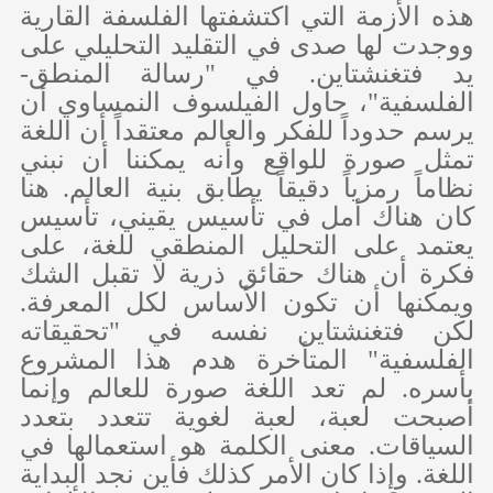
هذه الأزمة التي اكتشفتها الفلسفة القارية
ووجدت لها صدى في التقليد التحليلي على
يد فتغنشتاين. في "رسالة المنطق-
الفلسفية"، حاول الفيلسوف النمساوي أن
يرسم حدوداً للفكر والعالم معتقداً أن اللغة
تمثل صورة للواقع وأنه يمكننا أن نبني
نظاماً رمزياً دقيقاً يطابق بنية العالم. هنا
كان هناك أمل في تأسيس يقيني، تأسيس
يعتمد على التحليل المنطقي للغة، على
فكرة أن هناك حقائق ذرية لا تقبل الشك
ويمكنها أن تكون الأساس لكل المعرفة.
لكن فتغنشتاين نفسه في "تحقيقاته
الفلسفية" المتأخرة هدم هذا المشروع
بأسره. لم تعد اللغة صورة للعالم وإنما
أصبحت لعبة، لعبة لغوية تتعدد بتعدد
السياقات. معنى الكلمة هو استعمالها في
اللغة. وإذا كان الأمر كذلك فأين نجد البداية