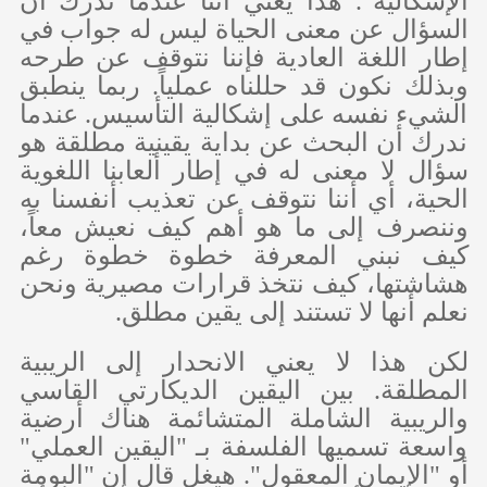
الإشكالية". هذا يعني أننا عندما ندرك أن
السؤال عن معنى الحياة ليس له جواب في
إطار اللغة العادية فإننا نتوقف عن طرحه
وبذلك نكون قد حللناه عملياً. ربما ينطبق
الشيء نفسه على إشكالية التأسيس. عندما
ندرك أن البحث عن بداية يقينية مطلقة هو
سؤال لا معنى له في إطار ألعابنا اللغوية
الحية، أي أننا نتوقف عن تعذيب أنفسنا به
وننصرف إلى ما هو أهم كيف نعيش معاً،
كيف نبني المعرفة خطوة خطوة رغم
هشاشتها، كيف نتخذ قرارات مصيرية ونحن
نعلم أنها لا تستند إلى يقين مطلق.
لكن هذا لا يعني الانحدار إلى الريبية
المطلقة. بين اليقين الديكارتي القاسي
والريبية الشاملة المتشائمة هناك أرضية
واسعة تسميها الفلسفة بـ "اليقين العملي"
أو "الإيمان المعقول". هيغل قال إن "البومة