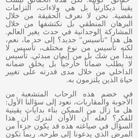
يقيناً ديكارتياً بل هي ولاءات، التزامات
بقضية. نحن لا نعرف الحقيقة من خلال
البرهان المنطقي بل نكتشفها من خلال
المشاركة الوجدانية في حدث يغير العالم.
هل هذا "تأسيس" جديد؟ إلى حد ما، نعم،
لكنه تأسيس من نوع مختلف، تأسيس لا
يبدأ من شك بل من إيمان مبدئي. تأسيس
لا يطلب ضماناً خارجياً بل يخلق ضمانه
الداخلي من خلال مدى قدرته على تغيير
حياة الذين يلتزمون به.
في خضم هذه الرحاب المتشعبة من
الأجوبة والمقاربات، نعود إلى سؤالنا الأول:
هل ما زال من الممكن بناء بدايات يقينية
للفكر؟ لعله آن الأوان لندرك أن هذا
السؤال في صياغته هذه قد يكون جزءاً من
المرض الذي يدعونا إلى طرحه. ربما تكون