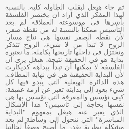
ثم جاء هيغل ليقلب الطاولة كلية. بالنسبة
لهذا المفكر الذي أراد أن يختصر الفلسفة
بأسرها في موسوعته العملاقة لم يعد
التأسيس ممكناً بالنسبة له من نقطة صفر،
لأن نقطة الصفر نفسها هي نتاج مسار.
الروح لا تبدأ من لا شيء، الروح تتذكر
وتختزل في داخلها تاريخها بكامله. ما نعتبره
بداية هو في الحقيقة نتيجة. هيغل يرى أن
الفلسفة لا يمكنها أن تبدأ ببداهة كديكارت
لأن البداية الحقيقية هي في نهاية المطاف.
هذه الدائرة الهيغلية التي يبدو فيها كل
شيء يعود إلى بدايته تعبر عن أزمة عميقة:
كيف نؤسس والمعرفة التي نؤسس بها هي
نفسها بحاجة إلى تأسيس؟ هذا الإشكال
الذي يعبر عنه هيغل بمفهوم "البداية
المباشرة" التي تتحول إلى وساطة لم يعد
مشكلة نظرية بقدر ما أصبح وصفاً لحالتنا