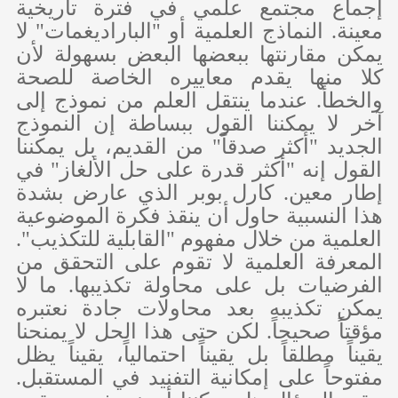
إجماع مجتمع علمي في فترة تاريخية
معينة. النماذج العلمية أو "الباراديغمات" لا
يمكن مقارنتها ببعضها البعض بسهولة لأن
كلا منها يقدم معاييره الخاصة للصحة
والخطأ. عندما ينتقل العلم من نموذج إلى
آخر لا يمكننا القول ببساطة إن النموذج
الجديد "أكثر صدقاً" من القديم، بل يمكننا
القول إنه "أكثر قدرة على حل الألغاز" في
إطار معين. كارل بوبر الذي عارض بشدة
هذا النسبية حاول أن ينقذ فكرة الموضوعية
العلمية من خلال مفهوم "القابلية للتكذيب".
المعرفة العلمية لا تقوم على التحقق من
الفرضيات بل على محاولة تكذيبها. ما لا
يمكن تكذيبه بعد محاولات جادة نعتبره
مؤقتاً صحيحاً. لكن حتى هذا الحل لا يمنحنا
يقيناً مطلقاً بل يقيناً احتمالياً، يقيناً يظل
مفتوحاً على إمكانية التفنيد في المستقبل.