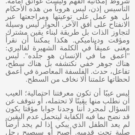
شروط إمكانية الفهم وليست عوائق أمامه.
التأسيس إذن، ليس هروباً من هذه الأحكام
بل هو عمل على توعيتها ومراجعتها عبر
الانفتاح على أفق الآخر. الحوار ليس وسيلة
لتجاوز الذات بل طريقة لبناء يقين مشترك
ومؤقت وديناميكي. هكذا يمكننا أن نقرأ
معنى عميقاً في الكلمة الشهيرة لفاليري:
"أعمق ما في الإنسان هو جلده". ليس
هناك جوهر خفي نكتشفه بل هناك سطح،
تفاعل، حدث. الفلسفة المعاصرة في أعمق
لحظاتها علمتنا ألا نخاف من السطح.
ليس عيبًا أن تكون معرفتنا احتمالية؛ العيب
أن نطلب منها يقينًا لا تحتمله، أو نتوقف عن
السؤال لمجرد أننا وجدنا جوابا مؤقتا يكون
قد نضج بما فيه الكفاية ليتحمل عدم اليقين.
لم يعد الطفل الذي يبكي إذا لم يجد أرضاً
صلبة تحت قدميه. أصبح أو سيصبح رجل