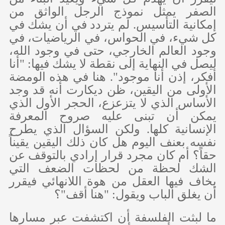
الصفر يمثل نموذج الرجل الواثق من
إمكانية التأسيس. لم يتردد في أن يشك في
كل شيء، في الحواس، في الرياضيات، في
وجود العالم الخارجي، حتى في وجود الله،
ليصل في النهاية إلى نقطة لا يشك فيها: "أنا
أفكر، إذن أنا موجود". هنا في هذه الومضة
الأولى من اليقين، ظن ديكارت أنه قد وجد
الأساس الذي لا يتزعزع، الحجر الأول الذي
يمكن أن تبنى عليه صروح المعرفة
الإنسانية كلها. ولكن السؤال الذي يطرح
نفسه بعنف اليوم هل كان ذلك اليقين يقيناً
حقاً؟ أم كان مجرد قرار إرادي بالتوقف عن
الشك لحظة من لحظات الضعف التي
يخاف فيها العقل من هوة اللانهائي فيقرر
أن يغلق الباب ويقول: "هنا أقف"؟
ما لبثت الفلسفة أن اكتشفت عبر مسارها