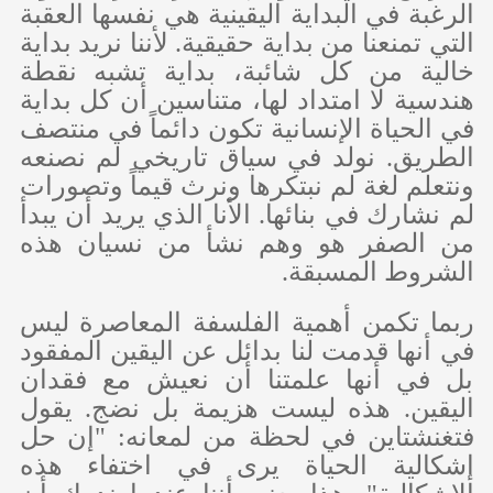
الرغبة في البداية اليقينية هي نفسها العقبة
التي تمنعنا من بداية حقيقية. لأننا نريد بداية
خالية من كل شائبة، بداية تشبه نقطة
هندسية لا امتداد لها، متناسين أن كل بداية
في الحياة الإنسانية تكون دائماً في منتصف
الطريق. نولد في سياق تاريخي لم نصنعه
ونتعلم لغة لم نبتكرها ونرث قيماً وتصورات
لم نشارك في بنائها. الأنا الذي يريد أن يبدأ
من الصفر هو وهم نشأ من نسيان هذه
الشروط المسبقة.
ربما تكمن أهمية الفلسفة المعاصرة ليس
في أنها قدمت لنا بدائل عن اليقين المفقود
بل في أنها علمتنا أن نعيش مع فقدان
اليقين. هذه ليست هزيمة بل نضج. يقول
فتغنشتاين في لحظة من لمعانه: "إن حل
إشكالية الحياة يرى في اختفاء هذه