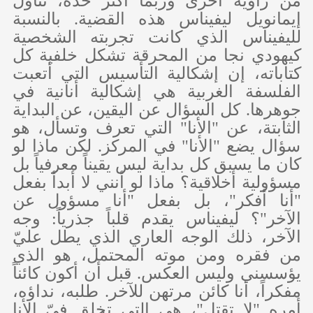
من زاوية أخرى وربما أكثر حدة، تناول
إيمانويل ليفيناس هذه القضية. بالنسبة
لليفيناس الذي كانت تجربته الشخصية
كيهودي نجا من المحرقة تشكل خلفية كل
كتاباته، إن إشكالية التأسيس التي أتعبت
الفلسفة الغربية هي إشكالية أنانية في
جوهرها. كل السؤال عن اليقين، عن البداية
الثابتة، عن "الأنا" التي تعرف وتسأل، هو
سؤال يضع "الأنا" في المركز. لكن ماذا لو
كان ما يسبق كل بداية ليس يقيناً معرفياً بل
مسؤولية أخلاقية؟ ماذا لو أنني لا أبدأ بفعل
"أنا أفكر"، بل بفعل "أنا مسؤول عن
الآخر"؟ ليفيناس يقدم قلباً جذرياً: وجه
الآخر، ذلك الوجه العاري الذي يطل عليّ
من فقره ومن موته المحتمل، هو الذي
يؤسسني وليس العكس. قبل أن أكون كائناً
مفكراً، أنا كائن مرتهن للآخر. طلبه، نداؤه،
أمره "لا تقتل"، هي التي تخلق فيّ الأنا