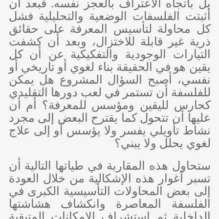
بل باتجاه الاعتراف بالعجز نفسه. فبعد أن
أثبتت الفلسفات الوضعية والتحليلية فشل
كل محاولة لتأسيس المعرفة على حقائق
ذرية غير قابلة للاختزال، وبعد أن كشفت
التيارات الوجودية والتفكيكية عن أن كل
يقين هو في الحقيقة بناء لغوي أو تاريخي أو
نفسي، أصبح السؤال المشروع هل يمكن
للفلسفة أن تستمر في لعب دورها التقليدي
كحارس لليقين ومؤسس للمعرفة؟ أم أن
عليها أن تتحول كما يقترح البعض إلى مجرد
نشاط تأويلي يفسر ولا يؤسس أو إلى علاج
لغوي يحلل ولا يبني؟
ستحاول هذه المقاربة في طياتها التالية أن
تسبر أغوار هذه الإشكالية من خلال العودة
إلى بعض المحاولات التأسيسية الكبرى في
الفلسفة المعاصرة وانكشاف هشاشتها
الداخلية ثم استشراف الإمكانات المتبقية