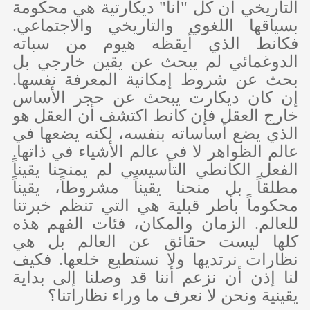
التاريخي أن كل "أنا" ديكارتية هي محكومة
بسياقها اللغوي والتاريخي والاجتماعي.
فكانط الذي أيقظه هيوم من سباته
الدوغمائي لم يبحث عن يقين خارجي بل
بحث عن شروط إمكانية المعرفة نفسها.
إن كان ديكارت يبحث عن حجر الأساس
خارج العقل فإن كانط اكتشف أن العقل هو
الذي يضع أساساته بنفسه، لكنه يضعها في
عالم الظواهر لا في عالم الأشياء في ذاتها.
الفعل الكانطي التأسيسي لم يمنحنا يقيناً
مطلقاً بل منحنا يقيناً مشروطاً، يقيناً
محكوماً بأطر قبلية هي التي تنظم خبرتنا
للعالم. الزمان والمكان، فئات الفهم هذه
كلها ليست حقائق عن العالم بل هي
نظارات نرتديها ولا نستطيع خلعها. فكيف
لنا إذن أن نزعم أننا قد وصلنا إلى بداية
يقينية ونحن لا نعرف ما وراء نظاراتنا؟