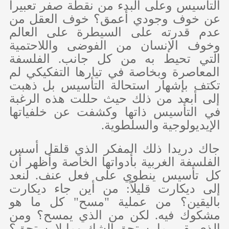
التأسيس وعلى البدء من نقطة صفر تعبيراً
عن خوف وجودي أعمق؟ خوف العقل من
عدم قدرته على السيطرة على العالم
وخوف الإنسان من الفوضى واللاحتمية
التي تحيط به من كل جانب. الفلسفة
المعاصرة وبخاصة في تيارها التفكيكي لم
تكتف بإشهار استحالة التأسيس بل ذهبت
إلى أبعد من ذلك حيث حللت هذه الرغبة
في التأسيس ذاتها وكشفت عن خلفياتها
الإيديولوجية والسلطوية.
جاك دريدا ذلك المفكر الذي قلقل أسس
الفلسفة الغربية بأدواتها الخاصة وأظهر أن
كل تأسيس ينطوي على فعل عنف. لنعد
إلى ديكارت قليلاً: من أين جاء ديكارت
باليقين؟ من عملية "مسح" كل ما هو
مشكوك فيه. لكن من الذي يمسح؟ ومن
الذي يقرر ما يستحق الشك وما لا يستحق؟