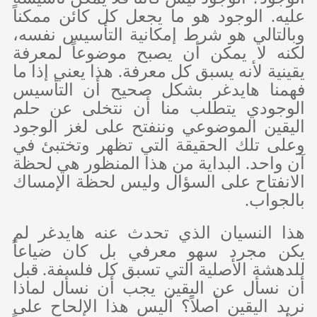
عليه. الوجود هو ما يجعل كل كائن ممكناً
وبالتالي هو شرط إمكانية التأسيس نفسه،
لكنه لا يمكن أن يصبح موضوعاً لمعرفة
يقينية لأنه يسبق كل معرفة. هذا يعني إذا ما
فهمنا هايدغر بشكل صحيح أن التأسيس
الوجودي يتطلب منا أن نتخلى عن حلم
اليقين الموضوعي وننفتح على لغز الوجود
وعلى تلك الحقيقة التي تظهر وتختبئ في
آن واحد. البداية من هذا المنظور هي لحظة
الانفتاح على السؤال وليس لحظة الإمساك
بالجواب.
هذا النسيان الذي تحدث عنه هايدغر لم
يكن مجرد سهو معرفي بل كان ضياعاً
للدهشة الأصلية التي تسبق كل فلسفة. قبل
أن نسأل عن اليقين يجب أن نسأل لماذا
نريد اليقين أصلاً؟ أليس هذا الإلحاح على