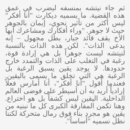
ثم جاء نيتشه بمنسفه ليضرب في عمق
هذه القضية. ما يسميه ديكارت "أنا أفكر"
ليس أكثر من تأثير نحوي، إيمان بالجوهر
حيث لا جوهر. "وراء أفكارك ومشاعرك أيها
الأخ يقف قائد جبار، بطل مجهول – إنه
يدعى الذات". لكن هذه الذات بالنسبة
لنيتشه ليست جوهراً بل هي إرادة قوة،
رغبة في التغلب على الذات والتمدد خارج
حدودها. لا يوجد يقين يسبق الرغبة بل
الرغبة هي التي تخلق ما يسمى باليقين.
فعندما أقول "أنا أفكر"، أنا أمارس فعلاً
إرادياً أريد به أن أسيطر على فوضى العالم
الداخلية. اليقين ليس كشفاً بل هو اختراع.
وهنا تكمن المفارقة الكبرى كل ما نبنيه من
يقين هو مجرد بناء فوق رمال متحركة لكننا
نظل نسميه "أساساً".