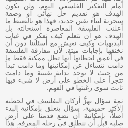
أمام التفكير الفلسفي اليوم. ولن يكون
الهدف هو تقديم حل نهائي أو وصفة
سحرية لبناء يقين جديد، فهذا هو بالضبط ما
أعلنت الفلسفة المعاصرة استحالته بل
الهدف هو أن نتعلم كيف نفكر في غياب
البديهيات وكيف نعيش مع أسئلتنا دون أن
نخنقها بإجابات ميتة. لأن مفارقة الفلسفة
في أعمق لحظاتها أنها تظل ممكنة فقط ما
دامت تتساءل عن إمكانيتها وما دامت تبدأ
من حيث لا توجد بداية يقينية وما دامت
تتجرأ على الخطو على أرض لا شيء فيها
ثابت سوى رغبتها في الفهم.
ثمة سؤال يهزُّ أركان التفلسف في لحظته
الأكثر حميمية، سؤال يتعلق بإمكانية البدء
أصلاً، بإمكانية أن نضع قدمنا على أرض
صلبة قبل أن ننطلق في رحلة المعرفة. هذا