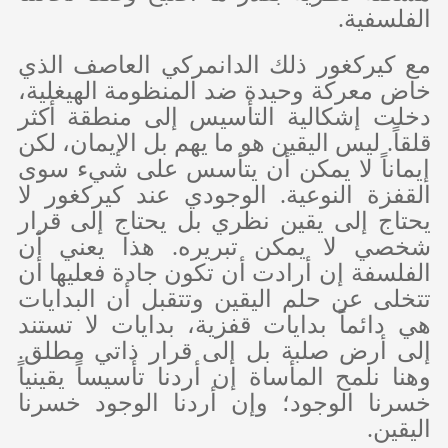
الفلسفية.
مع كيركغور ذلك الدانمركي العاصف الذي
خاض معركة وحيدة ضد المنظومة الهيغلية،
دخلت إشكالية التأسيس إلى منطقة أكثر
قلقاً. ليس اليقين هو ما يهم بل الإيمان، لكن
إيماناً لا يمكن أن يتأسس على شيء سوى
القفزة النوعية. الوجودي عند كيركغور لا
يحتاج إلى يقين نظري بل يحتاج إلى قرار
شخصي لا يمكن تبريره. هذا يعني أن
الفلسفة إن أرادت أن تكون جادة فعليها أن
تتخلى عن حلم اليقين وتتقبل أن البدايات
هي دائماً بدايات قفزية، بدايات لا تستند
إلى أرض صلبة بل إلى قرار ذاتي مطلق.
وهنا نلمح المأساة إن أردنا تأسيساً يقينياً
خسرنا الوجود؛ وإن أردنا الوجود خسرنا
اليقين.