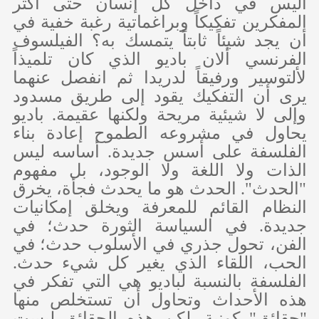
أليس في داخل كل إنسان حتى أكثر
المفكرين تفكيكاً وبراغماتية رغبة خفية في
أن يجد شيئاً ثابتاً يتمسك به؟ الفيلسوف
الفرنسي ألان باديو الذي كان تلميذاً
لألتوسير ورفيقاً لدريدا ثم انفصل عنهما
يرى أن التفكيك يقود إلى طريق مسدود
وإلى لا شيئية مريحة ولكنها عقيمة. باديو
يحاول في مشروعه الطموح إعادة بناء
الفلسفة على أسس جديدة. أساسه ليس
الذات ولا اللغة ولا الوجود، بل مفهوم
"الحدث". الحدث هو ما يحدث فجأة، يخرق
النظام القائم للمعرفة ويخلق إمكانيات
جديدة. في السياسة الثورة حدث؛ في
الفن، تحول جذري في الأسلوب حدث؛ في
الحب، اللقاء الذي يغير كل شيء حدث.
الفلسفة بالنسبة لباديو هي التي تفكر في
هذه الأحداث وتحاول أن تستخلص منها
"حقائق" كونية. لكن هذه الحقائق ليست