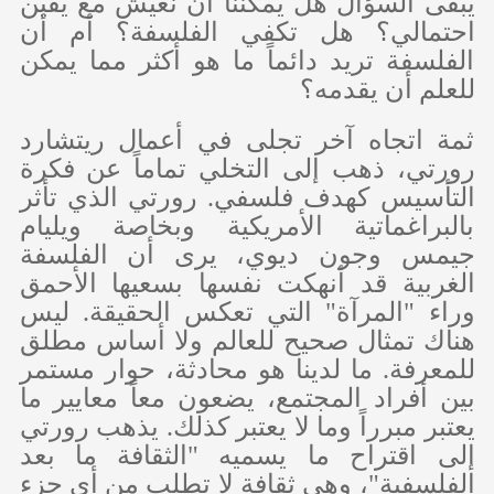
يبقى السؤال هل يمكننا أن نعيش مع يقين
احتمالي؟ هل تكفي الفلسفة؟ أم أن
الفلسفة تريد دائماً ما هو أكثر مما يمكن
للعلم أن يقدمه؟
ثمة اتجاه آخر تجلى في أعمال ريتشارد
رورتي، ذهب إلى التخلي تماماً عن فكرة
التأسيس كهدف فلسفي. رورتي الذي تأثر
بالبراغماتية الأمريكية وبخاصة ويليام
جيمس وجون ديوي، يرى أن الفلسفة
الغربية قد أنهكت نفسها بسعيها الأحمق
وراء "المرآة" التي تعكس الحقيقة. ليس
هناك تمثال صحيح للعالم ولا أساس مطلق
للمعرفة. ما لدينا هو محادثة، حوار مستمر
بين أفراد المجتمع، يضعون معاً معايير ما
يعتبر مبرراً وما لا يعتبر كذلك. يذهب رورتي
إلى اقتراح ما يسميه "الثقافة ما بعد
الفلسفية"، وهي ثقافة لا تطلب من أي جزء