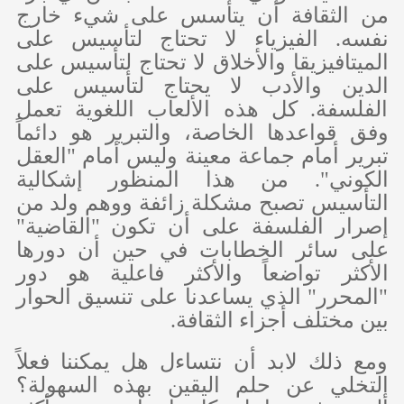
من الثقافة أن يتأسس على شيء خارج
نفسه. الفيزياء لا تحتاج لتأسيس على
الميتافيزيقا والأخلاق لا تحتاج لتأسيس على
الدين والأدب لا يحتاج لتأسيس على
الفلسفة. كل هذه الألعاب اللغوية تعمل
وفق قواعدها الخاصة، والتبرير هو دائماً
تبرير أمام جماعة معينة وليس أمام "العقل
الكوني". من هذا المنظور إشكالية
التأسيس تصبح مشكلة زائفة ووهم ولد من
إصرار الفلسفة على أن تكون "القاضية"
على سائر الخطابات في حين أن دورها
الأكثر تواضعاً والأكثر فاعلية هو دور
"المحرر" الذي يساعدنا على تنسيق الحوار
بين مختلف أجزاء الثقافة.
ومع ذلك لابد أن نتساءل هل يمكننا فعلاً
التخلي عن حلم اليقين بهذه السهولة؟