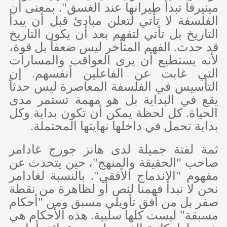
مينيرفا تبدأ طيرانها عند الغسق". بمعنى أن
الفلسفة لا تأتي لتعلن مبادئ قبل أن يبدأ
التاريخ بل تأتي لتفهم بعد أن يكون التاريخ
قد حدث. الفهم المتأخر ليس ضعفاً بل قوة،
لأنه يستطيع أن يرى العواقب والمسارات
التي غابت عن الفاعلين أنفسهم. إن
التأسيس في الفلسفة المعاصرة ليس حدثاً
يقع في البداية بل هو مهمة تستمر مدى
الحياة. كل لحظة يمكن أن تكون بداية وكل
بداية تحمل في داخلها نهايتها المحتملة.
ثمة لفتة جميلة لدى هانز جورج غادامر
صاحب "الحقيقة والمنهج"، حين يتحدث عن
مفهوم "الاندماج الأفقي". بالنسبة لغادامر
نحن لا نبدأ فهمنا لنص أو لظاهرة من نقطة
صفر بل من أفق تأويلي مسبق ومن "أحكام
مسبقة" ليست كلها سلبية. هذه الأحكام هي