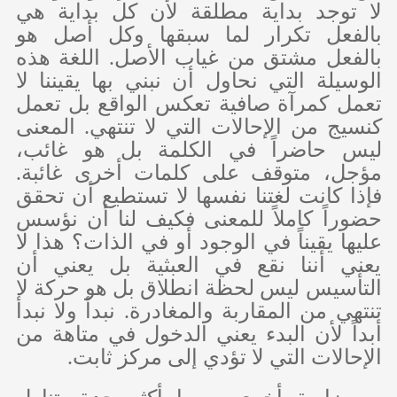
لا توجد بداية مطلقة لأن كل بداية هي
بالفعل تكرار لما سبقها وكل أصل هو
بالفعل مشتق من غياب الأصل. اللغة هذه
الوسيلة التي نحاول أن نبني بها يقيننا لا
تعمل كمرآة صافية تعكس الواقع بل تعمل
كنسيج من الإحالات التي لا تنتهي. المعنى
ليس حاضراً في الكلمة بل هو غائب،
مؤجل، متوقف على كلمات أخرى غائبة.
فإذا كانت لغتنا نفسها لا تستطيع أن تحقق
حضوراً كاملاً للمعنى فكيف لنا أن نؤسس
عليها يقيناً في الوجود أو في الذات؟ هذا لا
يعني أننا نقع في العبثية بل يعني أن
التأسيس ليس لحظة انطلاق بل هو حركة لا
تنتهي من المقاربة والمغادرة. نبدأ ولا نبدأ
أبداً لأن البدء يعني الدخول في متاهة من
الإحالات التي لا تؤدي إلى مركز ثابت.