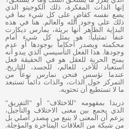
إنها الذات المفكرة، ذلك الكوجيتو الذي
يضع نفسه كقاضٍ على كل شيء بما في
ذلك على وجود الله والعالم. هنا في هذه
البداية الظاهر أنها بريئة، يمارس ديكارت
عنفاً تمثيلياً: هو يمثل كل شيء أمام
محكمته ويصدر أحكاماً بوجودها أو عدم
وجودها. هذا الفعل التأسيسي الذي يبدو أنه
يمنح الحرية للعقل هو في الحقيقة فعل
استعباد للآخر، للعالم، للجسد، للتاريخ.
عندما نؤسس فنحن نمارس نوعاً من
التمركز حول الذات، والذات دائماً تستبعد
ما لا تستطيع أن تحتويه.
دريدا بمفهومه "للاختلاف" أو "التفريق"
الذي يجمع بين معنى الاختلاف والتأجيل،
يزعم أن المعنى لا ينبع من مصدر أصلي بل
من شبكة من العلاقات المتأخرة والمؤجلة.