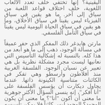
اليقينية؟ إنها تختفي خلف تعدد الألعاب
اللغوية، خلف اختلاف قواعد اللعبة من
سياق إلى آخر. ما هو يقين في سياق
الفيزياء ليس يقيناً في سياق الأخلاق، وما
هو يقين في سياق الحياة اليومية ليس يقيناً
في سياق التأمل الفلسفي.
مارتن هايدغر ذلك المفكر الذي حفر عميقاً
في مسألة الوجود، ذهب إلى ما هو أبعد من
هذا كله. بالنسبة له إشكالية التأسيس التي
نعانيها ليست مجرد مشكلة نظرية بل هي
تعبير عن نسيان الوجود. الفلسفة الغربية
منذ أفلاطون وأرسطو وهي تفكر في
الكائنات متناسية الكينونة ذاتها. عندما
يحاول ديكارت أن يؤسس الفلسفة على
"أنا أفكر"، إنه ينسى السؤال الأكثر جوهرية
ما معنى أن أكون "أنا"؟ ما معنى أن يكون
الوجود؟ الوجود ليس كائناً فلا يمكن تأسيسه