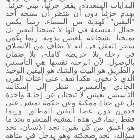
البدايات المتعددة، يقفز جزئياً، يبني جزئياً،
يهدم جزئياً دون أن ينتظر أن يمنحه أحد
"اليقين" كهدية من السماء. ربما يكمن
جمال الفلسفة في أنها لا تمنحنا اليقين بل
تمنحنا الشجاعة للعيش بدونه. ربما يكمن
سحر العقل في أنه لا يخاف من الانطلاق
في رحلة بلا خريطة كاملة، بلا ضمان
بالوصول. لأن الرحلة نفسها هي التأسيس
والطريق هو البيت والشك هو اليقين الوحيد
الذي لا يخون. هكذا نقف على أعتاب القرن
الحادي والعشرين ننظر إلى إشكالية
التأسيس بعينين لا تبحثان عن إجابة واحدة
بل عن حياة ممكنة وعن حكمة تمشي على
قدمين دون عصا اليقين المطلق. وربما
فقط ربما، في هذه المشية المتعثرة نجد ما
هو أعمق من كل يقين: نجد الإنسان، نجد
سؤاله، نجد ضحكته وهو يدخل في متاهة