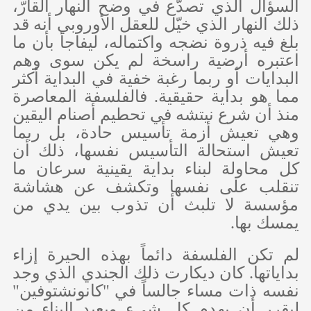
السؤال الذي تصدَّع في وضح النهار القارّ،
ذلك النهار الذي خيّل للعقل الأوروبي أنه قد
بلغ فيه ذروة نضجه واكتماله، ليفاجأ بأن ما
اعتبره أرضية راسخة لم يكن سوى وهم
البدايات أو ربما رغبة خفية في البداية أكثر
مما هو بداية حقيقية. فالفلسفة المعاصرة
منذ أن شرع نيتشه في تحطيم أصنام اليقين
وهي تعيش أزمة تأسيس حادة، بل ربما
تعيش استحالة التأسيس نفسها، ذلك أن
كل محاولة لبناء بداية يقينية سرعان ما
تنقلب على نفسها وتكشف عن هشاشة
مؤسسة لا تلبث أن تذوب بين يدي من
يمسك بها.
لم تكن الفلسفة دائماً بهذه الحيرة إزاء
بداياتها. كان ديكارت ذلك الجندي الذي وجد
نفسه ذات مساء جالساً في "كانونشتوفين"
ليقرر أن يهدم كل شيء ويعيد البناء من