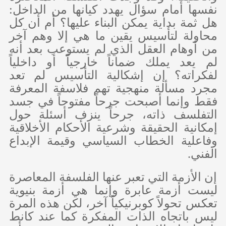
نفسها أمام سؤال يهدد كيانها من الداخل:
هل ثمة بداية يمكن البناء عليها؟ أم أن كل
محاولة لتأسيس يقين ما هي إلا وهم آخر
من أوهام العقل الذي لم يستوعب بعد أنه
لم يعد يملك ضماناً خارجياً أو داخلياً
لفكراته؟ إن إشكالية التأسيس لم تعد
مجرد مسألة منهجية تهم فلاسفة المعرفة
فقط وإنما أصبحت جرحاً مفتوحاً في جسد
التفلسف ذاته، جرحاً ينزف أسئلة حول
إمكانية الحقيقة وشرعية الأحكام الأخلاقية
وفاعلية الخطاب السياسي وقيمة الإبداع
الفني.
إن الأزمة التي تعبر عنها الفلسفة المعاصرة
ليست أزمة عابرة وإنما هي أزمة بنيوية
تعكس تحولاً كوبرنيكياً آخر، لكن هذه المرة
ليس باتجاه الذات المفكرة كما عند كانط