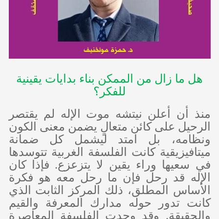
هل ما زال من الممكن بناء بدايات يقينية
للفكر؟
منذ أن أعلن نيتشه موت الإله لم يقتصر
الرحيل على كائن متعالٍ يضمن معنى الكون
ونظامه، بل امتد ليشمل كل ضمانة
ميتافيزيقية كانت الفلسفة الغربية تتوسدها
في سعيها وراء يقين لا يتزعزع. فإذا كان
الإله قد رحل فإن ما رحل معه هو فكرة
الأساس المطلق، ذلك المركز الثابت الذي
كانت تدور حوله مدارك المعرفة والقيم
والحقيقة. وقد وجدت الفلسفة المعاصرة