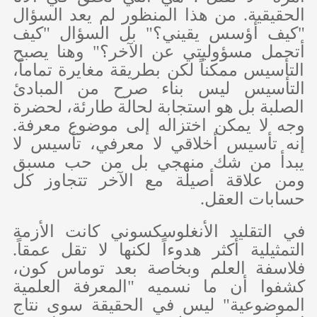
الحقيقية. من هذا المنظور لم يعد السؤال
"كيف أؤسس يقيني؟" بل السؤال "كيف
أتحمل مسؤوليتي عن الآخر؟" وهنا يصبح
التأسيس ممكناً لكن بطريقة مغايرة تماماً،
التأسيس ليس بناء صرح من المبادئ
الصلبة بل هو استجابة لحالة طارئة، لحضرة
وجه لا يمكن اختزاله إلى موضوع معرفة.
إنه تأسيس أخلاقي لا معرفي، تأسيس لا
يبدأ من شك منهجي بل من حب مسبق
ومن علاقة أصيلة مع الآخر تتجاوز كل
حسابات العقل.
في التقليد الأنغلوسكسوني كانت الأزمة
التمثيلية أكثر هدوءاً لكنها لا تقل عمقاً.
فلاسفة العلم وبخاصة بعد توماس كون،
كشفوا أن ما نسميه "المعرفة العلمية
الموضوعية" ليس في الحقيقة سوى نتاج