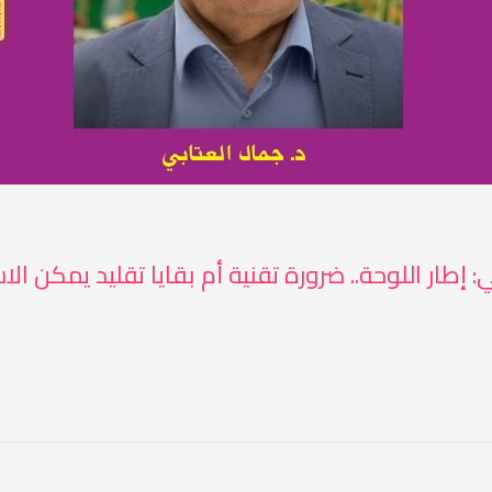
: إطار اللوحة.. ضرورة تقنية أم بقايا تقليد يمكن الا