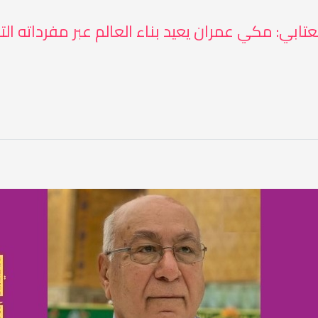
عتابي: مكي عمران يعيد بناء العالم عبر مفرداته الت