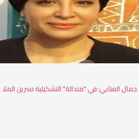
جمال العتابي: في "مندالة" التشكيلية نسرين الملا