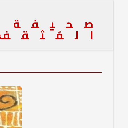
صحيفة
المُثقف