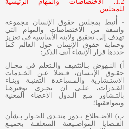
1.2. الاختصاصات والمهام الرئيسية
للمجلس
- أُنيط بمجلس حقوق الإنسان مجموعة
واسعة من الاختصاصات والمهام التي
تهدف إلى تحقيق ولايته الأساسية في تعزيز
وحماية حقوق الإنسان حول العالم كما
حددها قرار الإنشاء آنف الذكر:
‌أ) النـهوض بـالتثقيف والـتعلم في مجـال
حقـوق الإنـسان، فـضلا عـن الخـدمات
الاستـشارية والمـساعدة التقنيـة وبنـاء
القـدرات، علـى أن يجـرى توفيرهـا
بالتـشاور مـع الـدول الأعضاء المعنية
وبموافقتها؛
‌ب) الاضـطلاع بـدور منتـدى للحـوار بـشأن
القـضايا المواضـيعية المتعلقـة بجميـع