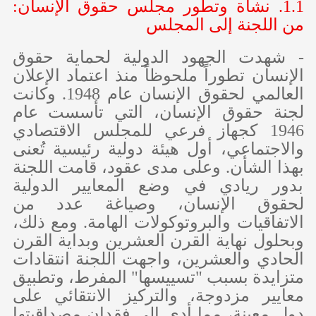
1.1. نشأة وتطور مجلس حقوق الإنسان:
من اللجنة إلى المجلس
- شهدت الجهود الدولية لحماية حقوق
الإنسان تطوراً ملحوظاً منذ اعتماد الإعلان
العالمي لحقوق الإنسان عام 1948. وكانت
لجنة حقوق الإنسان، التي تأسست عام
1946 كجهاز فرعي للمجلس الاقتصادي
والاجتماعي، أول هيئة دولية رئيسية تُعنى
بهذا الشأن. وعلى مدى عقود، قامت اللجنة
بدور ريادي في وضع المعايير الدولية
لحقوق الإنسان، وصياغة عدد من
الاتفاقيات والبروتوكولات الهامة. ومع ذلك،
وبحلول نهاية القرن العشرين وبداية القرن
الحادي والعشرين، واجهت اللجنة انتقادات
متزايدة بسبب "تسييسها" المفرط، وتطبيق
معايير مزدوجة، والتركيز الانتقائي على
دول معينة، مما أدى إلى فقدان مصداقيتها