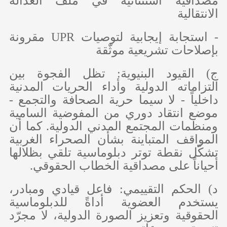
مصداقية استثنائية في ملف العدالة
الانتقالية
- استجابة إيجابية لتوصيات
UPR
مقرونة
بإصلاحات تشريعية موثّقة
‌ج) القيود البنيوية: تظل الفجوة بين
التزاماته الدولية وأداء الحريات المدنية
داخلياً - لا سيما حرية الصحافة والتجمع -
موضع انتقاد دوري من المفوضية السامية
ومنظمات المجتمع المدني الدولية. كما أن
المواقف المتباينة بشأن الصحراء الغربية
تشكّل نقطة توتر دبلوماسية تلقي بظلالها
أحياناً على مصداقية الخطاب الحقوقي.
‌د) الحكم التقييمي: فاعل قيادي ومبادر،
يستخدم العضوية أداةً للدبلوماسية
الحقوقية وتعزيز الصورة الدولية، لا مجرّد