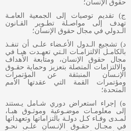
حقوق الإنسان؛
‌ج) تقديم توصيات إلى الجمعية العامـة
تهدف إلى مواصـلة تطـوير القـانون
الـدولي في مجال حقوق الإنسان؛
‌د) تشجيع الـدول الأعـضاء علـى أن تنفـذ
بالكامـل الالتزامـات الـتي تعهـدت هبـا في
مجال حقوق الإنسان، ومتابعة الأهداف
والالتزامات المتصلة بتعزيز وحماية حقـوق
الإنـسان المنبثقة عن المؤتمرات
ومؤتمرات القمة التي عقدتها الأمم
المتحدة؛
‌ه) إجراء استعراض دوري شـامل يـستند
إلى معلومـات موضـوعية وموثـوق هبـا،
لمـدى وفـاء كـل دولـة بالتزاماتها وتعهداتها
في مجـال حقـوق الإنـسان علـى نحـو