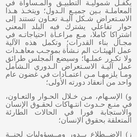
يكفـل شموليـة التطبيـق والمـساواة في
المعاملـة بـين جميـع الـدول؛ ويتخـذ هـذا
الاسـتعراض شـكل آليـة تعـاون تستند إلى
حوار تفاعلي يشترك فيه البلد المعني
اشتراكا كاملا، مـع مراعـاة احتياجاتـه في
مجـال بناء القدرات؛ وتكمل هذه الآلية
عمل الهيئـات الم نـشأة بموجـب معاهـدات
ولا تكـرر عملـها؛ وسيضع المجلس طرائق
عمل آليـة الاسـتعراض الـدوري الـشامل
ومـا يلزمهـا مـن اعتمـادات في غضون عام
واحد من انعقاد دورته الأولى؛
‌و) الإسـهام، مـن خـلال الحـوار والتعـاون،
في منـع حـدوث انتـهاكات لحقـوق الإنسان
والاستجابة فورا في الحالات الطارئة
المتعلقة بحقوق الإنسان؛
‌ز) الاضــطلاع بــدور ومــسؤوليات لجنــة