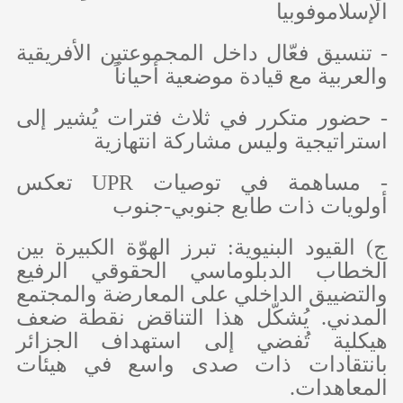
الإسلاموفوبيا
- تنسيق فعّال داخل المجموعتين الأفريقية
والعربية مع قيادة موضعية أحياناً
- حضور متكرر في ثلاث فترات يُشير إلى
استراتيجية وليس مشاركة انتهازية
- مساهمة في توصيات
UPR
تعكس
أولويات ذات طابع جنوبي-جنوب
‌ج) القيود البنيوية: تبرز الهوّة الكبيرة بين
الخطاب الدبلوماسي الحقوقي الرفيع
والتضييق الداخلي على المعارضة والمجتمع
المدني. يُشكّل هذا التناقض نقطة ضعف
هيكلية تُفضي إلى استهداف الجزائر
بانتقادات ذات صدى واسع في هيئات
المعاهدات.