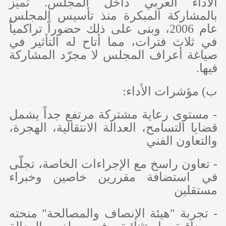
الأداء العربي داخل المجلس. تميّز
بالمشاركة المبكرة منذ تأسيس المجلس
عام 2006، وبنى على ذلك حضوراً تراكمياً
في ثلاث فترات، مما أتاح له التأثير في
صياغة أعراف المجلس لا مجرّد المشاركة
فيها.
‌ب) مؤشرات الأداء:
- مستوى رعاية مشتركة مرتفع جداً يشمل
قضايا التسامح، العدالة الانتقالية، الهجرة،
والتعاون الفني
- تعاون راسخ مع الإجراءات الخاصة، تجلّى
في استضافة مقررين خاصين وخبراء
مستقلين
- تجربة "هيئة الإنصاف والمصالحة" منحته