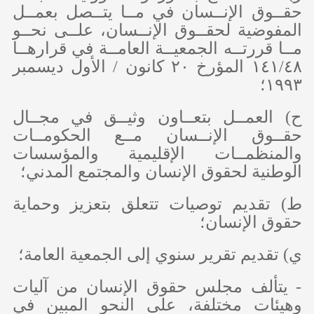
حقــوق الإنــسان في مــا يتــصل بعمــل
المفوضية لحقــوق الإنــسان، علــى نحــو
مــا قررتــه الجمعيــة العامــة في قرارهــا
١٤١/٤٨ المؤرخ ٢٠ كانون / الأول ديسمبر
١٩٩٣؛
‌ح) العمــل بتعــاون وثيــق في مجــال
حقــوق الإنــسان مــع الحكومــات
والمنظمــات الإقليمية والمؤسسات
الوطنية لحقوق الإنسان والمجتمع المدني؛
‌ط) تقديم توصيات تتعلق بتعزيز وحماية
حقوق الإنسان؛
‌ي) تقديم تقرير سنوي إلى الجمعية العامة؛
- يتألف مجلس حقوق الإنسان من آليات
وهيئات مختلفة، على النحو المبين في