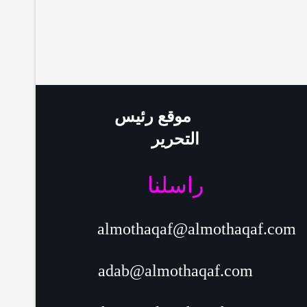
موقع رئيس
التحرير
راسلنا
almothaqaf@almothaqaf.com
adab@almothaqaf.com