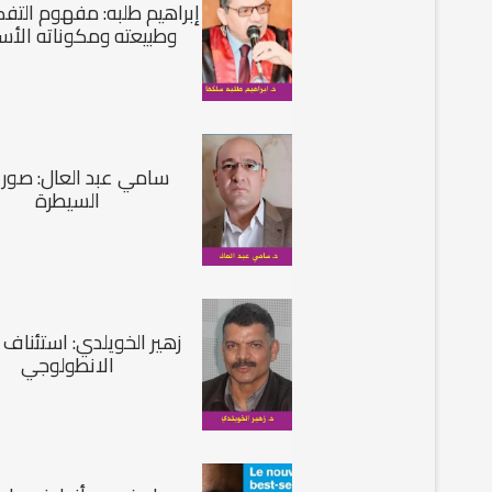
إبراهيم طلبه: مفهوم التفكي
وطبيعته ومكوناته الأس
سامي عبد العال: صور 
السيطرة
زهير الخويلدي: استئناف 
الانطولوجي