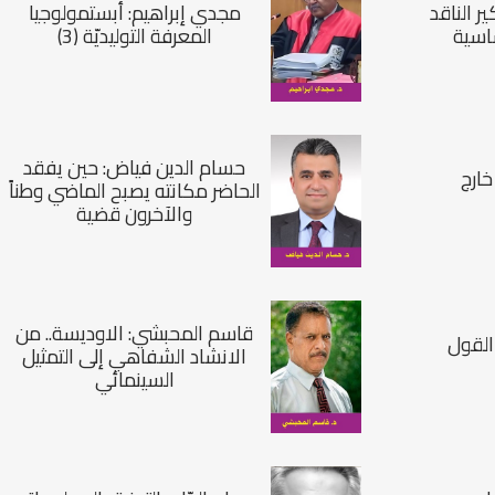
ر الناقد
مجدي إبراهيم: أبستمولوجيا
اسية
المعرفة التوليديّة (3)
حسام الدين فياض: حين يفقد
خارج
الحاضر مكانته يصبح الماضي وطناً
والآخرون قضية
قاسم المحبشي: الاوديسة.. من
القول
الانشاد الشفاهي إلى التمثيل
السينمائي