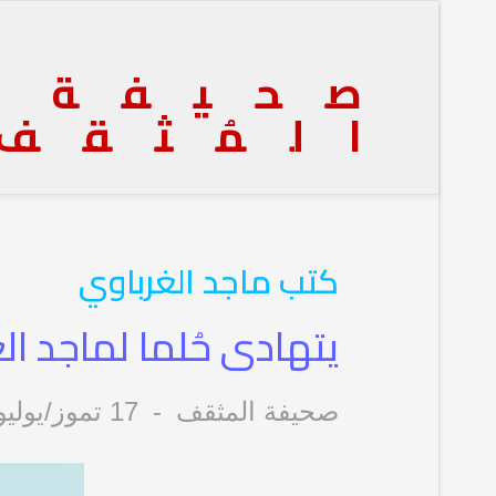
صحيفة
المُثقف
كتب ماجد الغرباوي
يتهادى حُلما لماجد ال
صحيفة المثقف
17 تموز/يوليو 2025