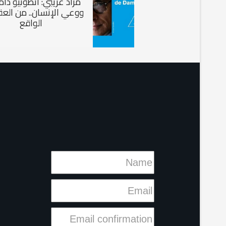
مراد غريبي: أنطونيو دا
ووعي الإنسان.. من العق
الواقع