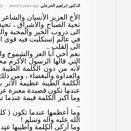
الدكتور ابراهيم الخزعلي
about 6 years ago
85
الأخ العزيز الأنسان والشاعر 
تحية الصباح والأشراق ، تحية 
الى دروب الخير والمحبة وال
في عالم إستكلبت فيه قوى ال
الى القلب ..
نعم أخي أبا العز والشموخ وال
التي قالها الرسول الأكرم مح
لأنه من دون الكلمة الطيبة 
والعداوة والبغضاء ، ومن ذلك 
الكلمة الطيبة عظيمة الأثر 
عندما تكون قصيدة معبرة عن ه
وما أكبر الكلمة قيمة عندما ت
..
وما أعظمها عندما تكون ( ك
الله عليه وآله وسلم !
وما أزكى الكلمة وأطيبها عند