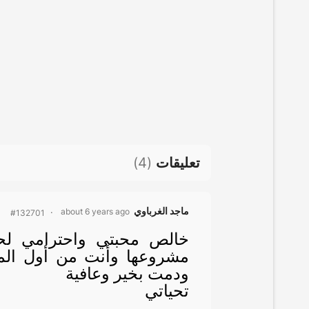
تعليقات
(
4
)
ماجد الغرباوي
about 6 years ago
#132701
خالص محبتي واحترامي لحرو
مشروعها وأنت من أول المب
ودمت بخير وعافية
تحياتي