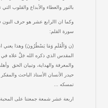
بالنور والعطاء والأبداع والقلوب التي 
وكما ان االرابع عشر هو حرف النون ف
سورة القلم:
(ن وَالْقَلَمِ وَمَا يَسْطُرُونَ) وهذا 
المقدس الذي ذكره الله جَلَّ علاه في 
والمعرفة والهداية، وتبيان الحق وأهله
حيدر الأنسان الأستاذ الباحث والمفكر م
تمسكه ...
اربعة عشر شمعة جمعتنا على المحبة والأ