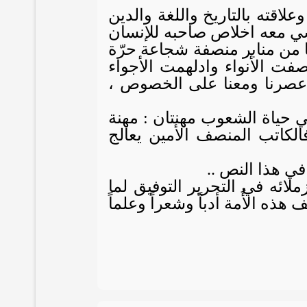
علاقته بالتاريخ واللغة والدين
شي معه اخلاص صاحبه للإنسان
 لنا من منابر منصفة شجاعة حرّة
فت الأنواء وادلهمت الأجواء
عصرنا ومعنا على الخصوص ،
 في حياة الشعوب مهنتان : مهنة
فالكاتب المنصف الأمين يعالج
ي هذا النص ..
لائه في التحرير التوفيق لما
ه الأُمة أدباً وشعراً وعلماً