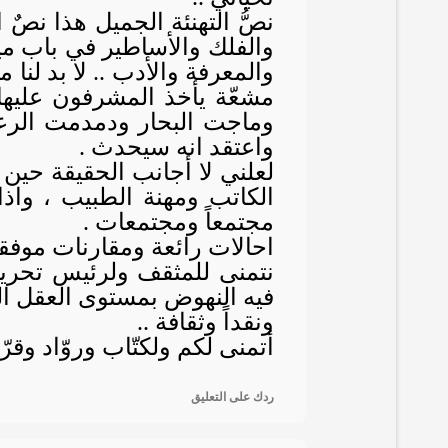
نصُّ التهنئة الجميل هذا نصٌ ا
والفلك والأساطير في باب م
والمعرفة والأدب .. لا بد لنا 
مشعّة يأخذ المشرفون عليها 
وماجت البحار ودمدمت الرع
واعتقد انه سيحدث .
لعلني لا أجانب الحقيقة حين أ
الكاتب ومهنة الطبيب ، واذا
مجتمعاً ومجتمعات .
احالات رائعة ومقارنات موفق
نتمنى للمثقف ولرئيس تحريره
فيه النهوض بمستوى العقل الع
ونقداً وثقافة ..
أتمنى لكم ولكتّاب وروّاد وقر
ردك على التعليق