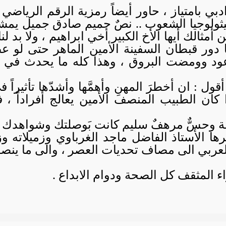
دبي بامتياز ، حاور أيضاً رمزية الرقم الرياضي و
يثولوجيا الشعوب .. نصٌ حميم صادق جميل يم
من أمثالك أيها الأخ الكبير أخي ابراهيم ، ولا بد
دور قبطان السفينة الأمين الماهر حتى لو عص
ود وومضت البروق ، وهذا كله ما يحدث في 
قول : ان أخطرَ المهنِ وأهمَّها وأشدّها تأثيراً
 كان الطبيب المنصف الأمين يعالج أفراداً ، 
ة وحسٌّ مرهفٌ سليم كانت بَوصلتك وشواهدك ف
ا الأستاذ الفاضل ماجد الغرباوي وزميلاته وزم
ربي الى مصاف تحديات العصر ، والى ما ينصف هذ
ّاء المثقف كل الصحة ودوام الابداع .