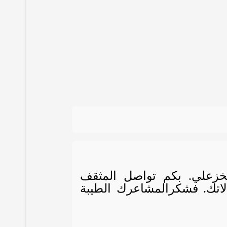
لخزعلي. بكم تواصل المثقف
اتك. فشكرالمشاعرك الطيبة