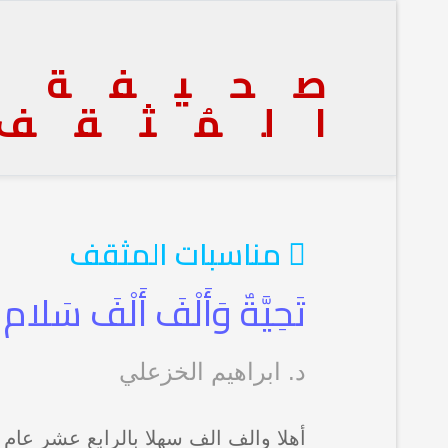
صحيفة
المُثقف
 مناسبات المثقف
تَحِيَّةٌ وَأَلْفَ أَلْفَ سَلام
د. ابراهيم الخزعلي
أهلا والف الف سهلا بالرابع عشر عام