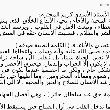
#1328
الأستاذ الأسدي كريم المحترم:
المحبة والأخاء ، تحية الأبداع الخلّاق الذي يش
عطاء ، ويبعث الأمل في القلوب ، ويرسم الغد
شر والظلام ، فسلبت الأنسان حقّه في العيش ا
تحدي والأباء، فـ ( الكلمة الطيبة صدقة )
مد صلى الله عليه وآله وسلم ، وأعطاها القيمة
لا تعني الحياة شيئا، بل تنقلب الى ساحة ترا
لا يكون إلّا الخراب والدمار، فيحترق الأخضر وا
بشكل عام ، ولكن ما أعظمها عندما تكون في إص
موم ومعاناة المحرومين ، وما أطيبها حين تكون 
رشد الأنسان للصلاح والخير والمحبة ، لا الى ال
لمة حق عند سلطان جائر ) ، وهي أفضل الجها
ما تدخل القلب في أول الصباح حين يستيقظ الأن