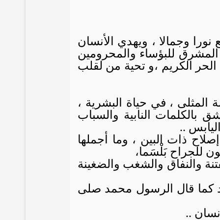
ع نورا وجمالا ، ويهدي الأنسان
 المشرق للبؤساء والمحرومين
لحر الكريم ،و تحية من لقلب
 المثلى ، في حياة البشرية ،
شق بالكلمات النابية والسباب
ليابس ..
لاح ذات البين ، وما أجملها
للجراح بَلْسَما،
فتنة والنفاق والشغب والضغينة
د كما قال الرسول محمد صلى
سان ..