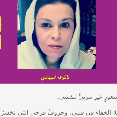
ورٍ غيرِ مرئيٍّ لنفسي.
َ الخفاء في قلبي، وحروفُ فرحي التي تخسرُ 