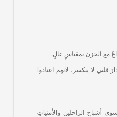
ٌ مع الحزن بمقياسٍ عالٍ.
َ قلبي لا ينكسر، لأنهم اعتادوا
سوى أشباحِ الراحلين والأمنياتِ