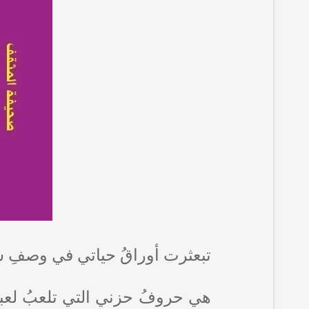
تبعثرت أوراقُ حياتي في وصفِ شع
هي حروفُ حزني التي تلعبُ لعبة