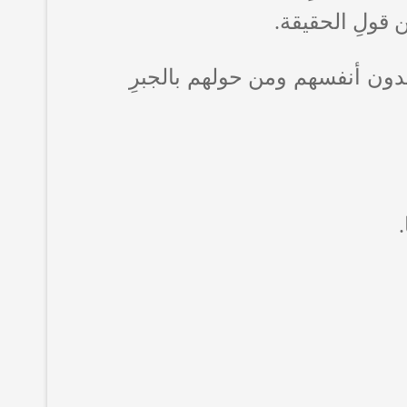
 قولِ الحقيقة.
سندون أنفسهم ومن حولهم بالجبرِ