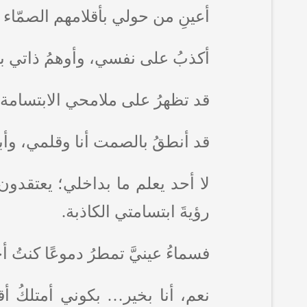
أعينِ من حولي بأقلامهم الصمّاء 
أكذبُ على نفسي، وأوهمُ ذاتي بأ
قد تظهرُ على ملامحي الابتسامة، لك
قد أنطقُ بالصمت أنا وقلمي، وأب
لا أحد يعلم ما بداخلي؛ يعتقدون 
رؤيةَ ابتسامتي الكاذبة.
فسماءُ عينيَّ تمطرُ دموعًا كنتُ أ
نعم، أنا بخير… بكوني أمتلكُ أقد