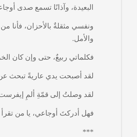
البعيدة، وآذانًا تسمع صدى أوجاع
ونفسي مثقلةٌ بالأحزان، فأنا من 
والأمل.
فكلماتي ربيعٌ، حتى وإن كان الخ
لقد أصبحت يدي عاريةً تبحث عن 
لقد وصلتُ إلى قمّةِ ألمِ إيفرس
فهل أدركتَ أوجاعي، يا من تقرأ
***