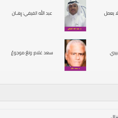
لا يعمل
عبد الله الفيفي: رِهـان
بيبي
سعد غلام: ولعٌ موجوعٌ
قالي