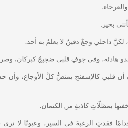
والعرجاء.
نني بخير.
نَّ داخلي وجعٌ دفينٌ لا يعلمُ به أحد.
دو هادئة، وفي جوفِ قلبي ضجيجٌ كبركان، وصراع
أن قلبي كالإسفنج يمتصُّ كلَّ الأوجاع، وأن جدار
خفيها بمظلّاتٍ كاذبةٍ من الكتمان.
امًا فقدتِ الرغبةَ في السير، وعيونًا لا ترى 