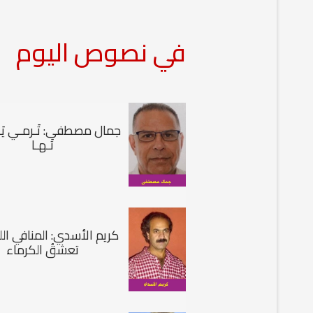
في نصوص اليوم
جمال مصطفى: تَـرمـي يَـ و
تَـهـا
كريم الأسدي: المنافي اللئ
تعشقُ الكرماء