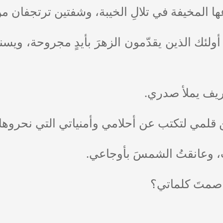
ها المخيفة في تلالِ الخيبة، وشفتين ترتجفان من
أولئك الذين يقدّمون الزهرَ بأيدٍ مجروحة، وي
ريف يملأ صدري.
قلمي لتكتب عن أحلامي وأمنياتي التي نحروها.
ت، وعانقتُ الشمسَ بأوجاعي.
 صمتَ كلماتي؟